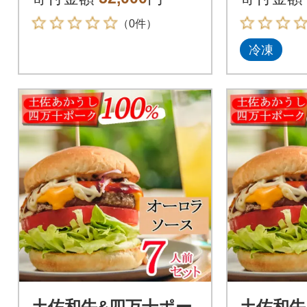
（0件）
冷凍
土佐和牛&四万十ポー
土佐和牛