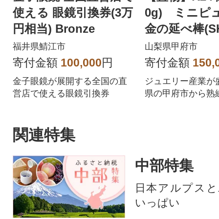
使える 眼鏡引換券(3万
0g) ミニピ
円相当) Bronze
金の延べ棒(SH-
福井県鯖江市
山梨県甲府市
寄付金額
100,000
円
寄付金額
150,
金子眼鏡が展開する全国の直
ジュエリー産業が
営店で使える眼鏡引換券
県の甲府市から熟
な技術で仕上げた
けします。開運モ
べ棒」。K24特有
関連特集
上げる甲府の職人
い商品を保有して
中部特集
と嬉しいです。保
け、専用ケースに
日本アルプスと
っかりと梱包をし
いっぱい
します。※この返
ては、全ての工程