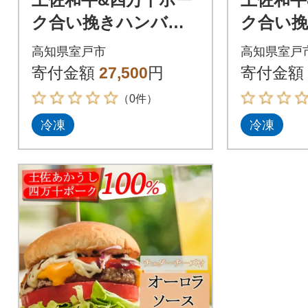
ク合い挽きハンバー
ク合い
ガーセット【オーロ
チーズ
高知県室戸市
高知県室戸
ラソース】【7人前】
ト【オ
寄付金額
27,500
円
寄付金額
ス】【5
（0件）
冷凍
冷凍