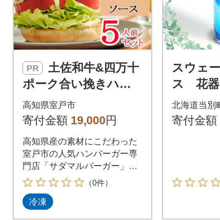
土佐和牛&四万十
スウェ
PR
ポーク合い挽きハン
ス 花器
バーガーセット【オ
ブルー_tb
高知県室戸市
北海道当別
ーロラソース】【5人
寄付金額
19,000
円
寄付金額
前】
高知県産の素材にこだわった
室戸市の人気ハンバーガー専
門店「サダマルバーガー」よ
りお届けします。
（0件）
冷凍