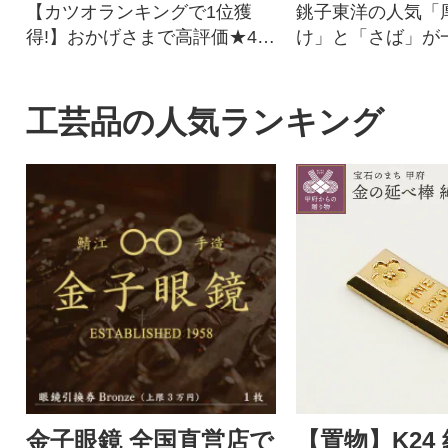
【カツオランキングで1位獲
銚子東洋の人気「
得!】おかげさまで高評価★4.
け」と「さば」が
8!四国一の水揚げを誇る愛媛県
める訳ありセット。
愛南町のかつお。愛媛はみか
お届けします!
んや柑橘だけじゃない!太平洋
工芸品の人気ランキング
でとれたかつおは高知(土佐)に
も負けない鮮度でかつお本来
の旨味を存分に楽しめます。
形や大きさは不揃いですが、
味は訳なし!人気のかつおのた
たきをどうぞご賞味くださ
い。鰹のタタキ かつおたたき
冷凍 小分け カツオタタキ 骨取
り 骨なし たたき
金子眼鏡 全国直営店で
【置物】K24 