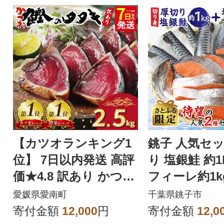
【カツオランキング1
銚子 人気セッ
位】 7日以内発送 高評
り 塩銀鮭 約1
価★4.8 訳あり かつお
フィーレ約1k
のたたき 2.5kg
2.0kg【さと
愛媛県愛南町
千葉県銚子市
定】
寄付金額
12,000
円
寄付金額
12,0