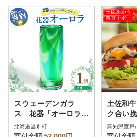
スウェーデンガラ
土佐和牛
ス 花器「オーロラ」
ク合い
グリーン_tb28-009
ガーセ
北海道当別町
高知県室戸
ラソース
寄付金額
52,000
円
寄付金額