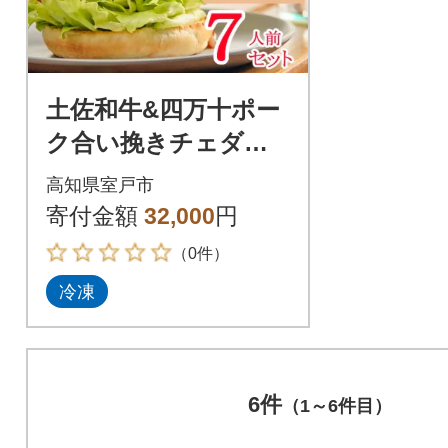
土佐和牛&四万十ポー
ク合い挽きチェダー
チーズバーガーセッ
高知県室戸市
ト【オーロラソー
寄付金額
32,000
円
ス】【7人前】
（0件）
冷凍
6件
（1～6件目）