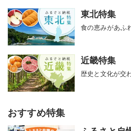
行っており、その
東北特集
割合が5割を超え
地場産品基準に適
食の恵みがあふ
す。
近畿特集
歴史と文化が交
おすすめ特集