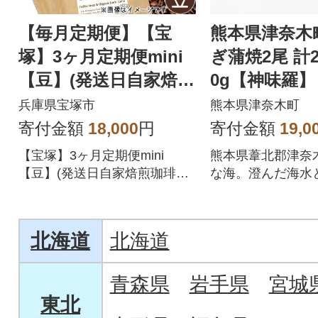
【毎月定期便】【宝
熊本県津奈木
塚】3ヶ月定期便mini
ぎ蒲焼2尾 計2
【豆】(発送日自家焙煎
0g【神味羅】
珈琲豆・全6種 計600g)
兵庫県宝塚市
熊本県津奈木町
全3回
寄付金額
18,000
円
寄付金額
19,0
【宝塚】3ヶ月定期便mini
熊本県葦北郡津奈
【豆】(発送日自家焙煎珈琲
な海。澄んだ海水
豆・おかませ6種 計600g)
流れが、海うなぎ
育てます。
北海道
北海道
青森県
岩手県
宮城
東北