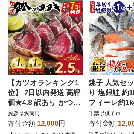
【カツオランキング1
銚子 人気セッ
位】 7日以内発送 高評
り 塩銀鮭 約1
価★4.8 訳あり かつお
フィーレ約1k
のたたき 2.5kg
2.0kg【さと
愛媛県愛南町
千葉県銚子市
定】
寄付金額
12,000
円
寄付金額
12,0