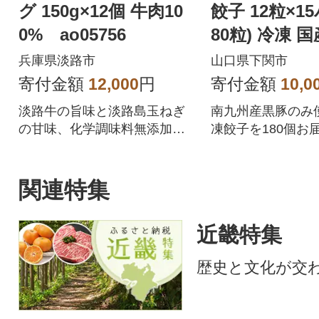
グ 150g×12個 牛肉10
餃子 12粒×1
0% ao05756
80粒) 冷凍 
あり IB051
兵庫県淡路市
山口県下関市
寄付金額
12,000
円
寄付金額
10,0
淡路牛の旨味と淡路島玉ねぎ
南九州産黒豚のみ
の甘味、化学調味料無添加の
凍餃子を180個お
牛肉100%ハンバーグ!
夕ご飯のおかずに
惣菜となってます
黒豚餃子を、是非
関連特集
楽しみ下さい!!
近畿特集
歴史と文化が交