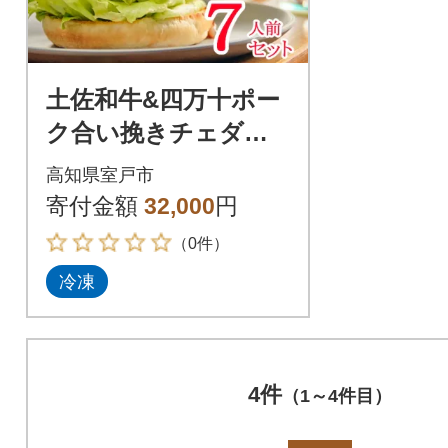
土佐和牛&四万十ポー
ク合い挽きチェダー
チーズバーガーセッ
高知県室戸市
ト【オーロラソー
寄付金額
32,000
円
ス】【7人前】
（0件）
冷凍
4件
（1～4件目）