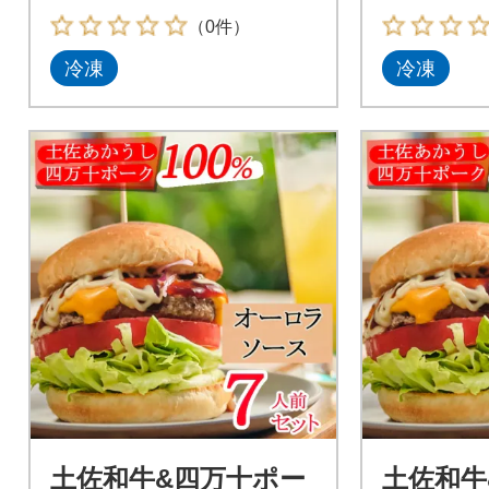
りお届けします。
（0件）
冷凍
冷凍
土佐和牛&四万十ポー
土佐和牛