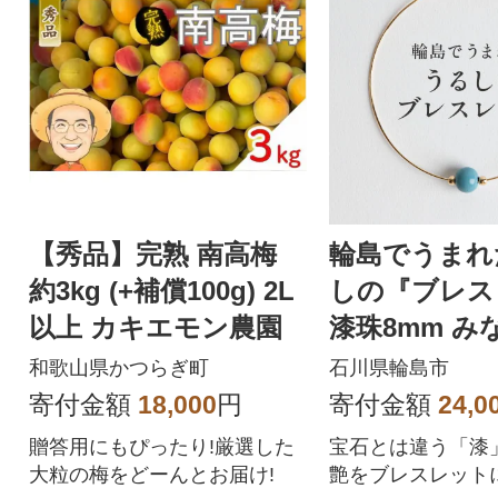
【秀品】完熟 南高梅
輪島でうまれ
約3kg (+補償100g) 2L
しの『ブレス
以上 カキエモン農園
漆珠8mm み
和歌山県かつらぎ町
石川県輪島市
寄付金額
18,000
円
寄付金額
24,0
贈答用にもぴったり!厳選した
宝石とは違う「漆
大粒の梅をどーんとお届け!
艶をブレスレット