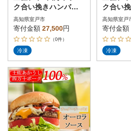
ク合い挽きハンバー
ク合い
ガーセット【オーロ
チーズ
高知県室戸市
高知県室戸
ラソース】【7人前】
ト【オ
寄付金額
27,500
円
寄付金額
ス】【5
（0件）
冷凍
冷凍