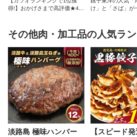
【カツオランキングで1位獲
銚子東洋の人気「
得!】おかげさまで高評価★4.
け」と「さば」が
8!四国一の水揚げを誇る愛媛県
める訳ありセット。
愛南町のかつお。愛媛はみか
お届けします!
んや柑橘だけじゃない!太平洋
その他肉・加工品の人気ラ
でとれたかつおは高知(土佐)に
も負けない鮮度でかつお本来
の旨味を存分に楽しめます。
形や大きさは不揃いですが、
味は訳なし!人気のかつおのた
たきをどうぞご賞味くださ
い。鰹のタタキ かつおたたき
冷凍 小分け カツオタタキ 骨取
り 骨なし たたき
淡路島 極味ハンバー
【スピード発