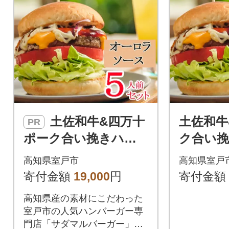
土佐和牛&四万十
土佐和牛
PR
ポーク合い挽きハン
ク合い
バーガーセット【オ
ガーセ
高知県室戸市
高知県室戸
ーロラソース】【5人
ラソース
寄付金額
19,000
円
寄付金額
前】
高知県産の素材にこだわった
室戸市の人気ハンバーガー専
門店「サダマルバーガー」よ