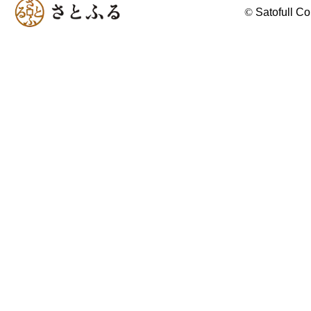
©
Satofull Co.