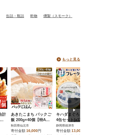
缶詰・瓶詰
乾物
燻製（スモーク）
もっと見る
合計
あきたこまち パックご
キハダまぐろ ツナ缶 2
【鹿児島県産】黒
タレ
飯 200g×40個【特A産
4缶セット(a12-190)
牛 赤身 もも スラ
地】秋田県産|02_jpr-01
600g すき焼き 冷
秋田県仙北市
静岡県焼津市
鹿児島県南さつま市
0801
ターゼン
寄付金額
16,000
円
寄付金額
13,000
円
寄付金額
11,000
円