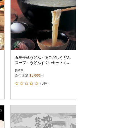
五島手延うどん・あごだしうどん
スープ・うどんすくいセット (A3
1)
長崎県
寄付金額
15,000
円
（0件）