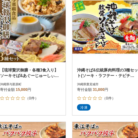
【琉球贅沢御膳・各種3食入り】
沖縄そば&伝統豚肉料理の3種セッ
ソーキそば&あぐーじゅーしぃー
ト(ソーキ・ラフテー・テビチセ
の素&じーまーみー豆腐
ット)
沖縄県与那原町
沖縄県豊見城市
寄付金額
15,000
円
寄付金額
31,000
円
（0件）
（0件）
冷凍