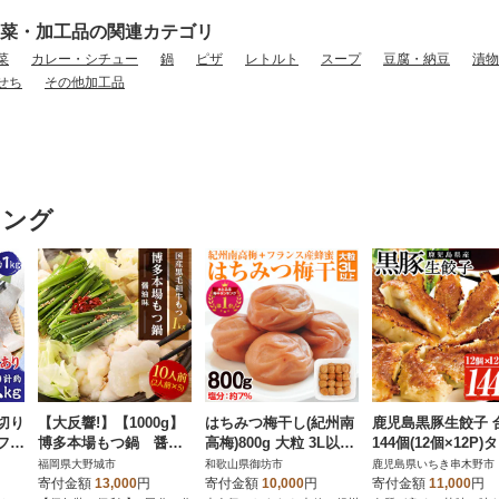
菜・加工品の関連カテゴリ
菜
カレー・シチュー
鍋
ピザ
レトルト
スープ
豆腐・納豆
漬物
せち
その他加工品
キング
切り
【大反響!】【1000g】
はちみつ梅干し(紀州南
鹿児島黒豚生餃子 
 フィ
博多本場もつ鍋 醤油
高梅)800g 大粒 3L以上
144個(12個×12P)
0kg
味「2人前×5回分」
和歌山県産
付き!国産野菜使用
福岡県大野城市
和歌山県御坊市
鹿児島県いちき串木野市
寄付金額
13,000
円
寄付金額
10,000
円
寄付金額
11,000
円