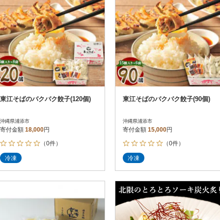
東江そばのバクバク餃子(120個)
東江そばのバクバク餃子(90個)
沖縄県浦添市
沖縄県浦添市
寄付金額
18,000
円
寄付金額
15,000
円
（0件）
（0件）
冷凍
冷凍