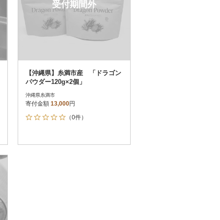
受付期間外
【沖縄県】糸満市産 「ドラゴン
パウダー120g×2個」
沖縄県糸満市
寄付金額
13,000
円
（0件）