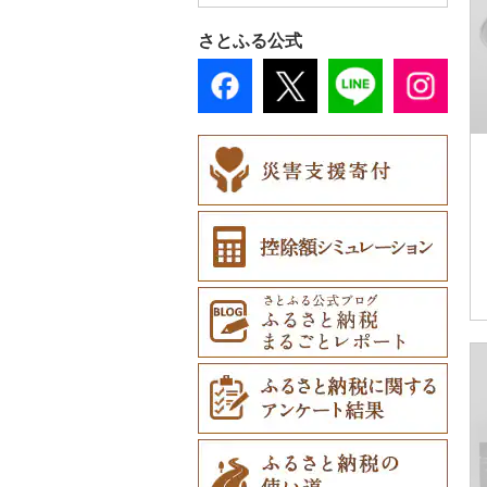
その他調味料（8）
ナイフ（0）
おもちゃ・ぬいぐるみ
さとふる公式
皿・椀（0）
（0）
弁当箱（0）
ご当地キャラクター
（0）
その他食器（1）
ベビー用品（0）
ペット用品（0）
防災グッズ（0）
その他雑貨（0）