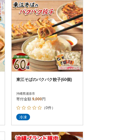
お届け時間帯指定可
発送される月指定可
件数順
90
評価順
120
が高い順
その他
解除
が低い順
さとふる限定のお礼品
定期便
さとふるアプリdeワンストップ申請
対象
東江そばのバクバク餃子(60個)
沖縄県浦添市
寄付金額
9,000
円
（0件）
）
冷凍