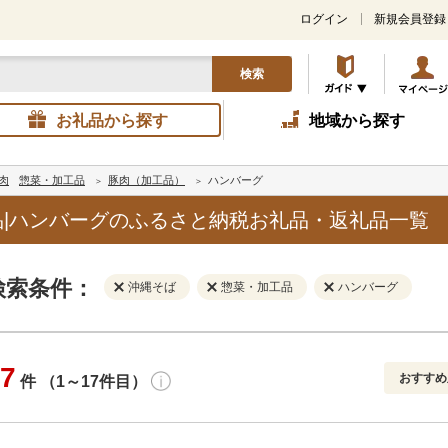
ログイン
新規会員登録
検索
お礼品から探す
地域から探す
肉
惣菜・加工品
豚肉（加工品）
ハンバーグ
|ハンバーグのふるさと納税お礼品・返礼品一覧
検索条件：
沖縄そば
惣菜・加工品
ハンバーグ
7
おすすめ
件 （1～17件目）
寄付金額
解除
地域
解除
おすすめ
円～
新着順