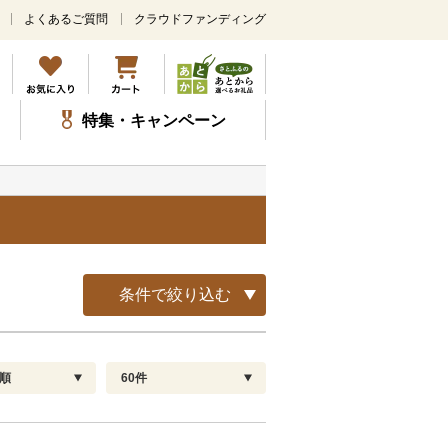
よくあるご質問
クラウドファンディング
メ
イ
ン
コ
ン
特集・キャンペーン
テ
ン
ツ
に
ス
キ
ッ
プ
条件で絞り込む
順
60件
配送指定
解除
順
30
お届け日時指定可
60