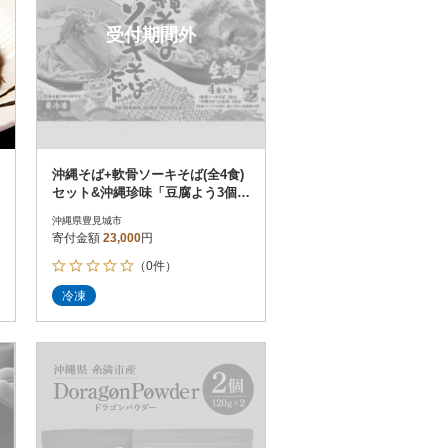
受付期間外
沖縄そば+軟骨ソーキそば(全4食)
セット&沖縄珍味「豆腐よう3個
入」セット
沖縄県豊見城市
寄付金額
23,000
円
（0件）
冷凍