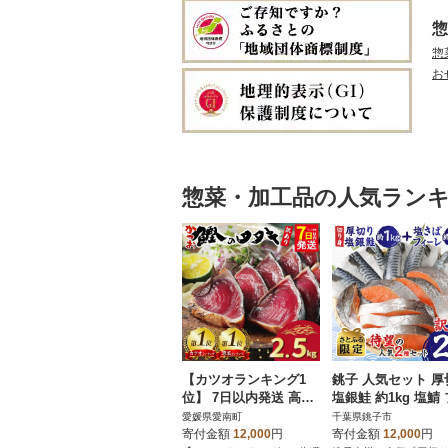
惣
惣
お
惣菜・加工品の人気ラン
【カツオランキング1
銚子 人気セット 厚
位】 7日以内発送 高評
塩銀鮭 約1kg 塩鯖
価★4.8 訳あり かつお
ーレ約1kg 合計約2.
愛媛県愛南町
千葉県銚子市
のたたき 2.5kg
【さとふる限定】
寄付金額
12,000
円
寄付金額
12,000
円