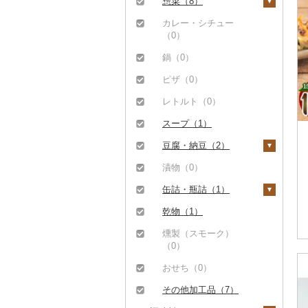
イカ・タコ（0）
泡盛（0）
焼き菓子（0）
うどん（108）
惣菜（8）
茶（0）
マンゴー（1）
海苔・海藻（1）
ワイン（0）
プリン（0）
そば（262）
餃子（5）
カレー・シチュー
果汁飲料（1）
みかん・柑橘（0）
（0）
海苔（0）
干物（0）
ウイスキー（0）
ゼリー（0）
パスタ（0）
シュウマイ（0）
りんごジュース（0）
紅茶（0）
すいか（0）
鍋（0）
わかめ（0）
その他魚介・加工品
リキュール・洋酒
チョコレート（0）
ひやむぎ（4）
コロッケ（0）
みかんジュース（オレ
その他飲料・ジュース
（1）
キウイ（0）
（0）
ピザ（0）
ンジジュース）（0）
（0）
ひじき（0）
カステラ（0）
そうめん（4）
その他惣菜（3）
しらす・ちりめん
柿（カキ）（0）
甘酒（0）
レトルト（0）
その他果汁飲料（1）
その他海苔・海藻
アイス・ジェラート
その他麺（230）
（0）
（1）
ドライフルーツ（0）
ノンアルコール（0）
（0）
スープ（1）
かまぼこ・練り製品
その他果物（1）
その他酒（0）
その他洋菓子（2）
豆腐・納豆（2）
（0）
びわ（0）
煎餅・おかき（0）
豆腐（2）
漬物（0）
その他魚介・加工品
（1）
ブルーベリー（0）
羊羹（0）
納豆（0）
缶詰・瓶詰（1）
パイナップル（1）
饅頭（0）
肉（0）
乾物（1）
栗（0）
大福（0）
魚（0）
燻製（スモーク）
（0）
その他果物（0）
その他和菓子（0）
果物（0）
おせち（0）
ジャム（0）
その他加工品（7）
その他缶詰・瓶詰