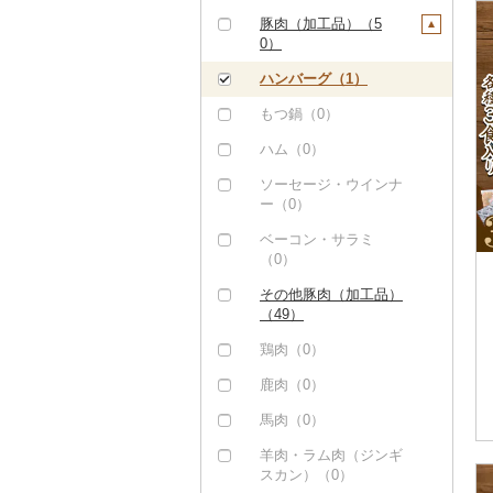
ステーキ（0）
豚肉（加工品）（5
0）
すき焼き（0）
ハンバーグ（1）
しゃぶしゃぶ（1）
もつ鍋（0）
焼肉（0）
ハム（0）
アグー豚（0）
ソーセージ・ウインナ
その他豚肉（精肉）
ー（0）
（1）
ベーコン・サラミ
（0）
その他豚肉（加工品）
（49）
鶏肉（0）
鹿肉（0）
馬肉（0）
羊肉・ラム肉（ジンギ
スカン）（0）