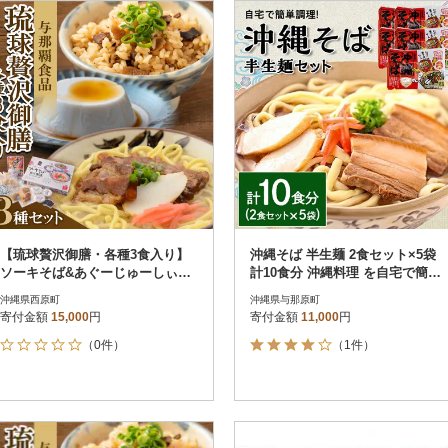
円
レビュー
レビュー
決済方法
解除
寄付金額
PayPay
発送種別
解除
クレジットカード決済
寄付金額
通常
Amazon Pay
冷蔵便
楽天ペイ
冷凍便
メルペイ
コンビニ支払い
ソフトバンクまとめて支払い
au PAY（auかんたん決済）
【琉球贅沢御膳・各種3食入り】
沖縄そば 半生麺 2食セット×5袋
d払い
ソーキそば&あぐーじゅーしぃー
計10食分 沖縄料理 を自宅で簡単
金融機関(Pay-easy決済)
の素&じーまーみー豆腐
調理!
沖縄県西原町
沖縄県与那原町
寄付金額
15,000
円
寄付金額
11,000
円
（0件）
（1件）
解除
結果を見る（
17
件