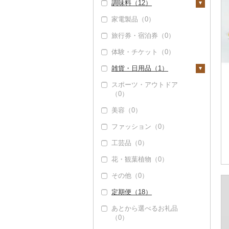
調味料（12）
（1）
家電製品（0）
砂糖（0）
旅行券・宿泊券（0）
塩（0）
体験・チケット（0）
醤油（1）
雑貨・日用品（1）
味噌（0）
スポーツ・アウトドア
酢（0）
家具・インテリア
（0）
（0）
だし（5）
美容（0）
寝具（0）
食用油（1）
ファッション（0）
タオル（0）
えごま油（0）
はちみつ（0）
工芸品（0）
文房具・印鑑（0）
オリーブオイル（0）
ドレッシング（0）
花・観葉植物（0）
食器（1）
ごま油（0）
その他調味料（8）
その他（0）
グラス・カップ（0）
キッチン用品（0）
その他食用油（1）
みりん（0）
定期便（18）
タンブラー（0）
日用品（0）
ケチャップ（0）
あとから選べるお礼品
箸（0）
楽器・器材（0）
こしょう（1）
（0）
スプーン・フォーク・
本・CD・DVD（0）