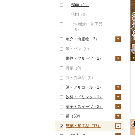
鴨肉（1）
猪肉（0）
その他肉・加工品
（0）
魚介・海産物（3）
米・パン（0）
カニ（0）
果物・フルーツ（1）
エビ（1）
野菜（0）
甘エビ（0）
いくら（0）
ぶどう・マスカット
（0）
卵・乳製品（0）
ボタンエビ（0）
うに（0）
いちご（0）
酒・アルコール（1）
伊勢海老（0）
明太子・たらこ（1）
りんご（0）
飲料・ドリンク（1）
その他エビ（1）
明太子（1）
その他魚卵（0）
ビール・発泡酒（1）
もも（0）
菓子・スイーツ（2）
たらこ（0）
貝（0）
ビール（0）
日本酒（0）
水・ミネラルウォータ
メロン（0）
ー（0）
麺（584）
うなぎ（0）
発泡酒（0）
焼酎（0）
ケーキ（0）
さくらんぼ（0）
コーヒー・コーヒー豆
惣菜・加工品（17）
鮮魚（0）
地ビール・クラフトビ
梅酒（0）
クッキー（0）
ラーメン（3）
（0）
梨（0）
ール（0）