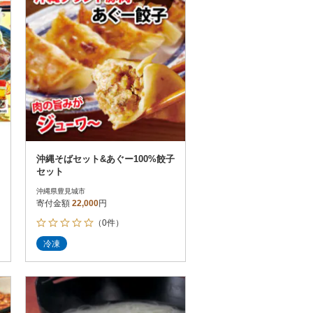
沖縄そばセット&あぐー100%餃子
セット
沖縄県豊見城市
寄付金額
22,000
円
（0件）
冷凍