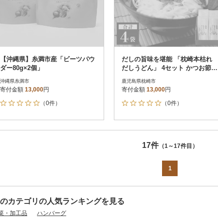
【沖縄県】糸満市産「ビーツパウ
だしの旨味を堪能 「枕崎本枯れ
ダー80g×2個」
だしうどん」 4セット かつお節
かつ市 A3-244
沖縄県糸満市
鹿児島県枕崎市
寄付金額
13,000
円
寄付金額
13,000
円
（0件）
（0件）
17件
（1～17件目）
1
のカテゴリの人気ランキングを見る
菜・加工品
ハンバーグ