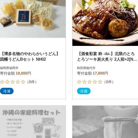
【博多名物のやわらかいうどん】
【酒食彩宴 粋 -iki-】北限のとろ
因幡うどんBセット NH02
とろソーキ炭火炙り 2人前×2[No.
5335-0264]
福岡県福岡市
秋田県能代市
寄付金額
18,000
円
寄付金額
17,000
円
（0件）
（0件）
冷凍
冷蔵