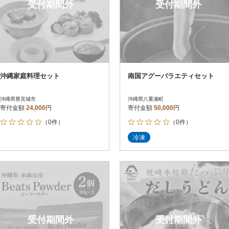
受付期間外
受付期間外
沖縄家庭料理セット
南国アグーバラエティセット
沖縄県豊見城市
沖縄県八重瀬町
寄付金額
24,000
円
寄付金額
50,000
円
（0件）
（0件）
冷凍
受付期間外
受付期間外