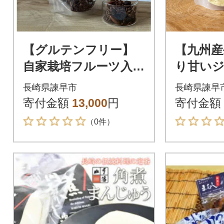
【グルテンフリー】
【九州産
自家栽培フルーツ入
り甘い
り・自慢のチョコグ
ウダー(10
長崎県諫早市
長崎県諫早
ラノーラ
寄付金額
13,000
円
寄付金額
（0件）