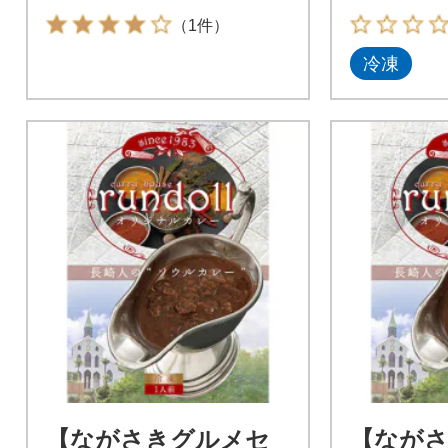
（1件）
冷凍
【ながさきグルメセ
【なが