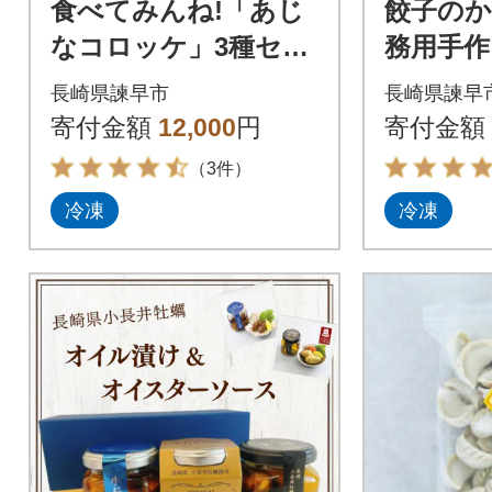
食べてみんね!「あじ
餃子の
なコロッケ」3種セッ
務用手作
ト 計44個
ット(焼餃
長崎県諫早市
長崎県諫早
ヶ、焼売3
寄付金額
12,000
円
寄付金額
（3件）
冷凍
冷凍