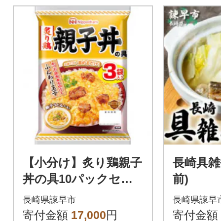
【小分け】炙り鶏親子
長崎具雑煮
丼の具10パックセッ
前)
ト(1パック3袋入)計30
長崎県諫早市
長崎県諫早
食分(諫早市)
寄付金額
17,000
円
寄付金額