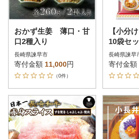
おかず生姜 薄口・甘
【小分け
口2種入り
10袋セッ
ク入)合計
長崎県諫早市
長崎県諫早
寄付金額
11,000
円
寄付金額
（0件）