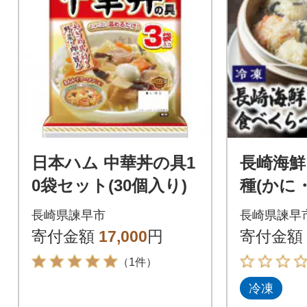
日本ハム 中華丼の具1
長崎海鮮
0袋セット(30個入り)
種(かに
か・菊花
長崎県諫早市
長崎県諫早
らべセ
寄付金額
17,000
円
寄付金額
用】
（1件）
冷凍