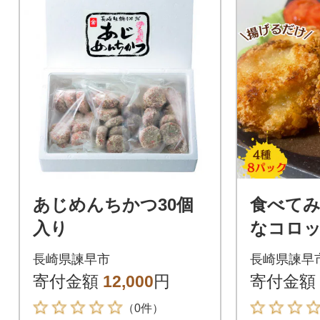
あじめんちかつ30個
食べてみ
入り
なコロッ
さかなコ
長崎県諫早市
長崎県諫早
セット 計
寄付金額
12,000
円
寄付金額
（0件）