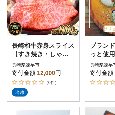
長崎和牛赤身スライス
ブラン
【すき焼き・しゃぶ
っと使用
しゃぶ・焼肉】約400
カレー 4
長崎県諫早市
長崎県諫早
g(諫早市)
～カフ
寄付金額
12,000
円
寄付金額
ー～
（0件）
冷凍