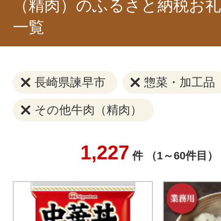
（精肉）のふるさと納税お礼
一覧
長崎県諫早市
惣菜・加工品
その他牛肉（精肉）
1,227
件 （1～60件目）