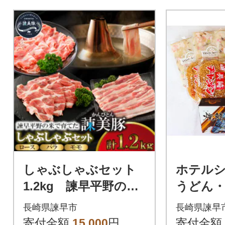
しゃぶしゃぶセット
ホテル
1.2kg 諫早平野の米
うどん・
で育てた諫美豚(かん
ット
長崎県諫早市
長崎県諫早
びとん)【土井農場】
寄付金額
15,000
円
寄付金額