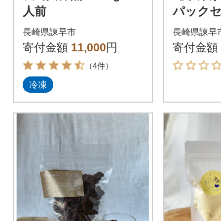
人前
パックセ
ク2袋入
長崎県諫早市
長崎県諫早
寄付金額
11,000
円
寄付金額
（4件）
冷凍