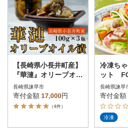
【長崎県小長井町産】
冷凍ちゃ
『華漣』オリーブオ
ット FC
イル漬 3瓶
長崎県諫早市
長崎県諫早
寄付金額
17,000
円
寄付金額
（4件）
冷凍