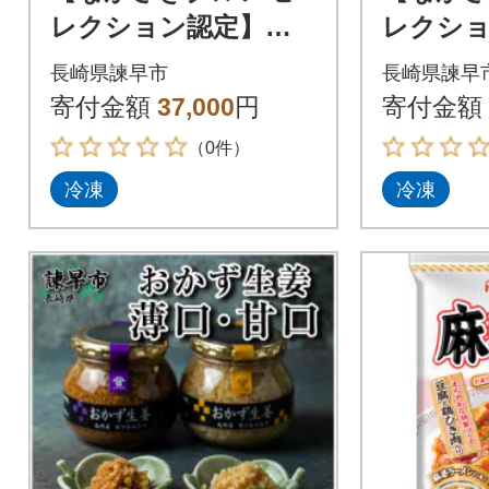
レクション認定】長
レクシ
崎県産【Bセット】オ
崎県産【
長崎県諫早市
長崎県諫早
リジナルカレー×4・
リジナル
寄付金額
37,000
円
寄付金額
特撰カレー×2 計6ヶ
特撰カレ
（0件）
ヶ
冷凍
冷凍