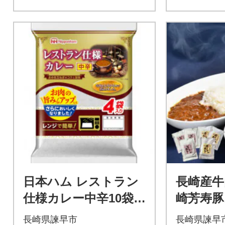
日本ハム レストラン
長崎産牛
仕様カレー中辛10袋
崎芳寿豚
セット(40個入り)
ット
長崎県諫早市
長崎県諫早