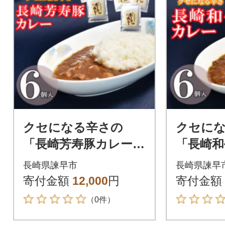
クセになる辛さの
クセに
「長崎芳寿豚カレー」
「長崎和
(6パック入)
パック入
長崎県諫早市
長崎県諫早
寄付金額
12,000
円
寄付金額
（0件）