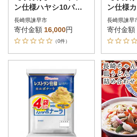
ン仕様ハヤシ10パッ
ン仕様カ
クセット(1パック4袋
パックセ
長崎県諫早市
長崎県諫早
入) 計40食分(諫早市)
ク4袋入)
寄付金額
16,000
円
寄付金額
早市)
（0件）