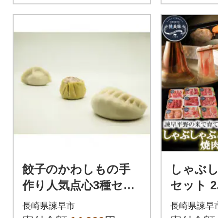
餃子のかわしもの手
しゃぶ
作り人気点心3種セッ
セット 2
ト(焼餃子420g、水餃
野の米で
長崎県諫早市
長崎県諫早
子300g、焼売300g)
(かんび