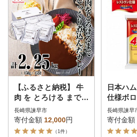
【ふるさと納税】 牛
日本ハム
肉 を とろける まで
仕様ボロ
じっくり 煮込んだ カ
セット(4
長崎県諫早市
長崎県諫早
レー 15食 常温 贈答
寄付金額
12,000
円
寄付金額
日本ハム
（1件）