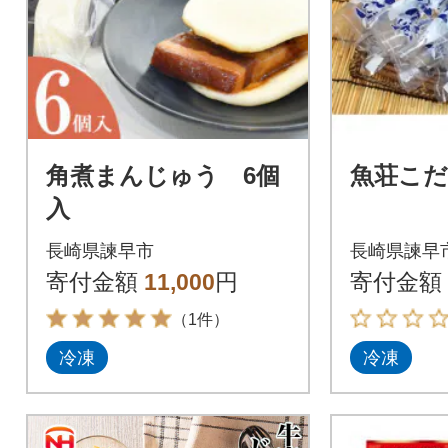
角煮まんじゅう 6個
魚荘こ
入
長崎県諫早市
長崎県諫早
寄付金額
11,000
円
寄付金額
（1件）
冷凍
冷凍