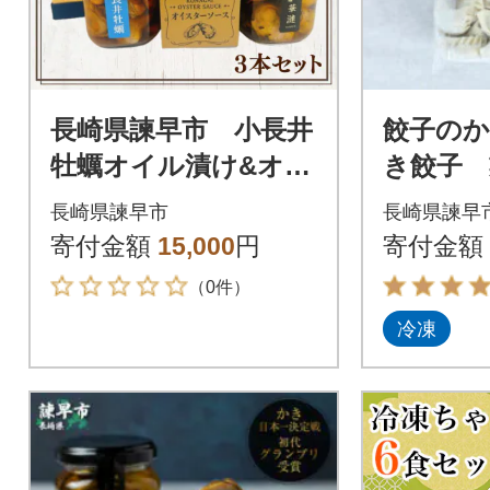
長崎県諫早市 小長井
餃子の
牡蠣オイル漬け&オイ
き餃子 
スターソース 究極の3
りパッケ
長崎県諫早市
長崎県諫早
本セット
45個)
寄付金額
15,000
円
寄付金額
（0件）
冷凍