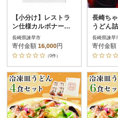
【小分け】レストラ
長崎ち
ン仕様カルボナーラ1
うどん詰
0パックセット(1パッ
30
長崎県諫早市
長崎県諫早
ク4袋入) 計40食分(諫
寄付金額
16,000
円
寄付金額
早市)
（0件）