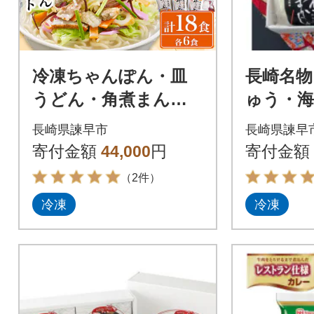
冷凍ちゃんぽん・皿
長崎名物
うどん・角煮まんじ
ゅう・
ゅうセット TM100
セット
長崎県諫早市
長崎県諫早
寄付金額
44,000
円
寄付金額
（2件）
冷凍
冷凍