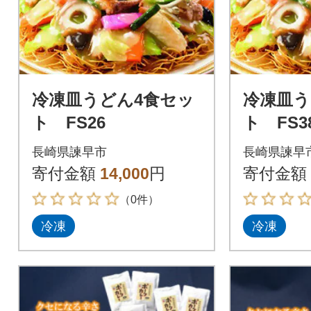
冷凍皿うどん4食セッ
冷凍皿う
ト FS26
ト FS3
長崎県諫早市
長崎県諫早
寄付金額
14,000
円
寄付金額
（0件）
冷凍
冷凍