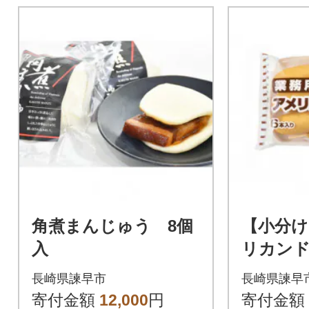
角煮まんじゅう 8個
【小分け
入
リカンド
クセット
長崎県諫早市
長崎県諫早
入)計60
寄付金額
12,000
円
寄付金額