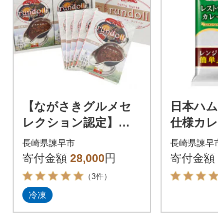
【ながさきグルメセ
日本ハム
レクション認定】長
仕様カレ
崎県産【Aセット】ラ
セット(4
長崎県諫早市
長崎県諫早
ンドールオリジナル
寄付金額
28,000
円
寄付金額
カレー180g×6ヶセッ
（3件）
ト
冷凍