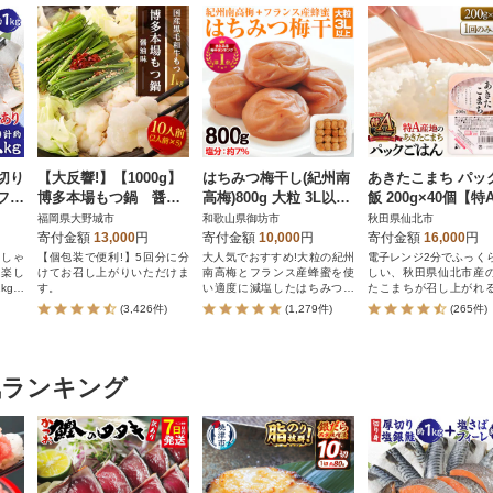
切り
【大反響!】【1000g】
はちみつ梅干し(紀州南
あきたこまち パッ
 フィ
博多本場もつ鍋 醤油
高梅)800g 大粒 3L以上
飯 200g×40個【特
0kg
味「2人前×5回分」
和歌山県産
地】秋田県産|02_jpr
福岡県大野城市
和歌山県御坊市
秋田県仙北市
0801
寄付金額
13,000
円
寄付金額
10,000
円
寄付金額
16,000
円
りしゃ
【個包装で便利!】5回分に分
大人気でおすすめ!大粒の紀州
電子レンジ2分でふっく
に楽し
けてお召し上がりいただけま
南高梅とフランス産蜂蜜を使
しい、秋田県仙北市産
kgを
す。
い適度に減塩したはちみつう
たこまちが召し上がれ
めぼし(塩分約7%)
クごはん(パックライス)
(3,426件)
(1,279件)
(265件)
家事の時短や、災害時
食や保存食としても大
です。
気ランキング