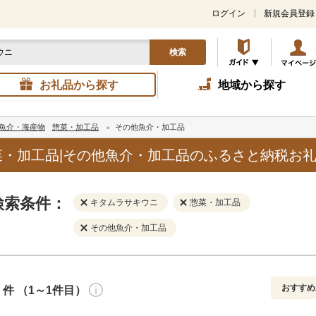
ログイン
新規会員登録
検索
お礼品から探す
地域から探す
魚介・海産物
惣菜・加工品
その他魚介・加工品
・加工品|その他魚介・加工品のふるさと納税お
検索条件：
キタムラサキウニ
惣菜・加工品
その他魚介・加工品
おすすめ
件 （1～1件目）
寄付金額
解除
地域
解除
おすすめ