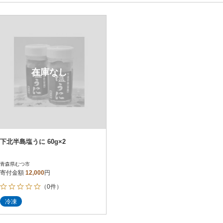
円～
新着順
円
レビュー
レビュー
決済方法
解除
寄付金額
PayPay
発送種別
解除
在庫なし
クレジットカード決済
寄付金額
通常
Amazon Pay
冷蔵便
楽天ペイ
冷凍便
メルペイ
コンビニ支払い
ソフトバンクまとめて支払い
au PAY（auかんたん決済）
下北半島塩うに 60g×2
d払い
金融機関(Pay-easy決済)
青森県むつ市
寄付金額
12,000
円
（0件）
解除
結果を見る（
1
件
冷凍