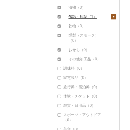
漬物（0）
缶詰・瓶詰（1）
肉（0）
乾物（0）
魚（1）
燻製（スモーク）
（0）
果物（0）
おせち（0）
ジャム（0）
その他加工品（0）
その他缶詰・瓶詰
調味料（0）
（0）
家電製品（0）
旅行券・宿泊券（0）
体験・チケット（0）
雑貨・日用品（0）
スポーツ・アウトドア
（0）
美容（0）