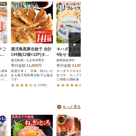
クご
鹿児島黒豚生餃子 合計
キハダまぐろ ツナ缶 2
【鹿児島県産】黒
A産
144個(12個×12P)タレ
4缶セット(a12-190)
牛 赤身 もも スラ
-01
付き!国産野菜使用
600g すき焼き 冷
鹿児島県いちき串木野市
静岡県焼津市
鹿児島県南さつま市
ターゼン
寄付金額
11,000
円
寄付金額
13,000
円
寄付金額
11,000
円
ら美味
肉質が良く、甘味・味わいが
キハダマグロを使用したツナ
【2024年さとふる総合
のあき
ある鹿児島黒豚生餃子は逸品
缶です。ロングセラーの赤缶
ング10位!!】お陰様で
るパッ
です!
と同様の調味液・綿実油を使
鹿児島県産黒毛和牛も
です。
用しているのでさっぱり召し
り。赤身なのでヘルシ
(1,773件)
(573件)
(3,700
の非常
上がれます。24缶入っている
の方にもおすすめです。
変便利
のでサラダやパスタなど様々
な使い方が楽しめます。
もっと見る