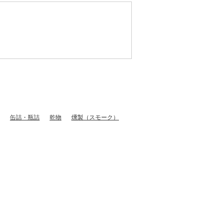
缶詰・瓶詰
乾物
燻製（スモーク）