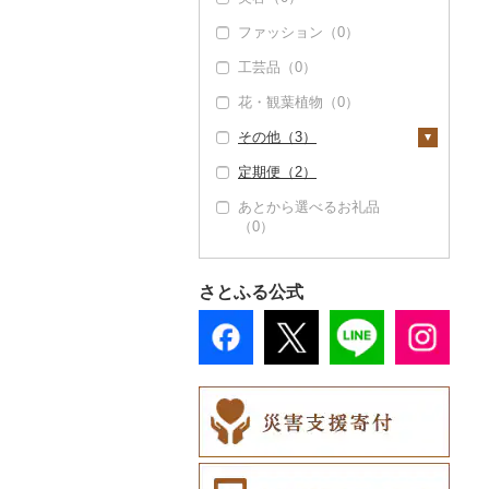
ファッション（0）
工芸品（0）
花・観葉植物（0）
その他（3）
定期便（2）
地域サービス（0）
あとから選べるお礼品
その他（3）
（0）
さとふる公式