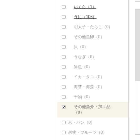
いくら（1）
うに（106）
明太子・たらこ（0）
その他魚卵（0）
貝（0）
うなぎ（0）
鮮魚（0）
イカ・タコ（0）
海苔・海藻（0）
干物（0）
その他魚介・加工品
（0）
米・パン（0）
果物・フルーツ（0）