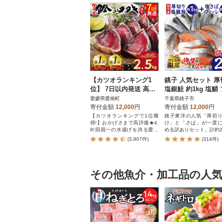
【カツオランキング1
銚子 人気セット 厚
位】 7日以内発送 高評
塩銀鮭 約1kg 塩鯖
価★4.8 訳あり かつお
ーレ約1kg 合計約2.
愛媛県愛南町
千葉県銚子市
のたたき 2.5kg
【さとふる限定】
寄付金額
12,000
円
寄付金額
12,000
円
【カツオランキングで1位獲
銚子東洋の人気「厚切
得!】おかげさまで高評価★4.
け」と「さば」が一度
8!四国一の水揚げを誇る愛媛
める訳ありセット。計約2
県愛南町のかつお。愛媛はみ
お届けします!
(3,807件)
(314件)
かんや柑橘だけじゃない!太平
洋でとれたかつおは高知(土佐)
にも負けない鮮度でかつお本
来の旨味を存分に楽しめま
す。形や大きさは不揃いです
その他魚介・加工品の人
が、味は訳なし!人気のかつお
のたたきをどうぞご賞味くだ
さい。鰹のタタキ かつおたた
き 冷凍 小分け カツオタタキ
骨取り 骨なし たたき