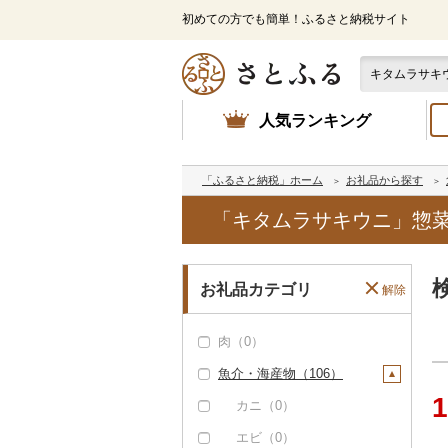
初めての方でも簡単！ふるさと納税サイト
人気ランキング
「ふるさと納税」ホーム
お礼品から探す
「キタムラサキウニ」惣菜
お礼品カテゴリ
解除
肉（0）
魚介・海産物（106）
1
カニ（0）
エビ（0）