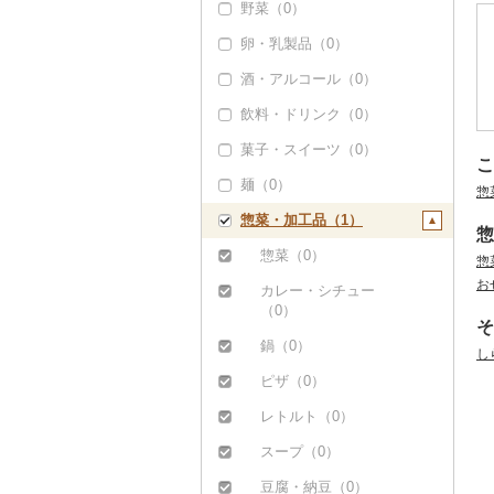
野菜（0）
卵・乳製品（0）
酒・アルコール（0）
飲料・ドリンク（0）
菓子・スイーツ（0）
こ
麺（0）
惣
惣菜・加工品（1）
惣
惣菜（0）
惣
お
カレー・シチュー
（0）
そ
鍋（0）
し
ピザ（0）
レトルト（0）
スープ（0）
豆腐・納豆（0）