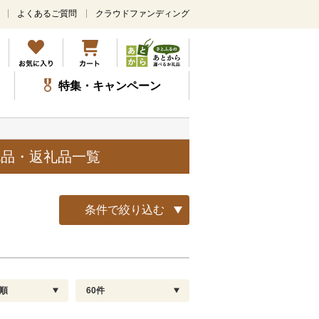
よくあるご質問
クラウドファンディング
メ
イ
ン
コ
ン
特集・キャンペーン
テ
ン
ツ
に
ス
礼品・返礼品一覧
キ
ッ
プ
条件で絞り込む
順
60件
配送指定
解除
順
30