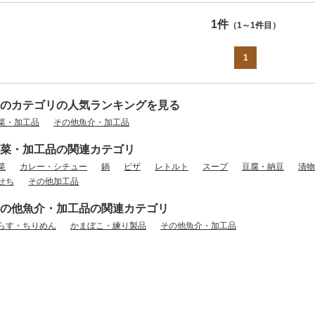
1件
（1～1件目）
1
のカテゴリの人気ランキングを見る
菜・加工品
その他魚介・加工品
菜・加工品の関連カテゴリ
菜
カレー・シチュー
鍋
ピザ
レトルト
スープ
豆腐・納豆
漬物
せち
その他加工品
の他魚介・加工品の関連カテゴリ
らす・ちりめん
かまぼこ・練り製品
その他魚介・加工品