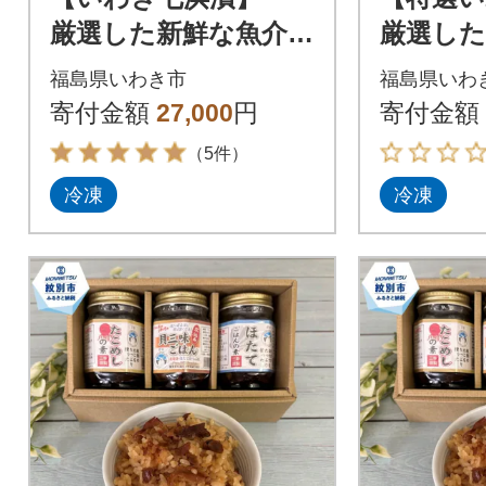
厳選した新鮮な魚介
厳選し
10品目の粕漬/約3～
8品目の
福島県いわき市
福島県いわ
5人前
前
寄付金額
27,000
円
寄付金額
（5件）
冷凍
冷凍