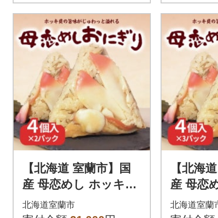
【北海道 室蘭市】国
【北海道
産 母恋めし ホッキ貝
産 母恋
の炊き込みご飯のお
の炊き
北海道室蘭市
北海道室蘭
にぎり(冷凍)4個入り×
にぎり(