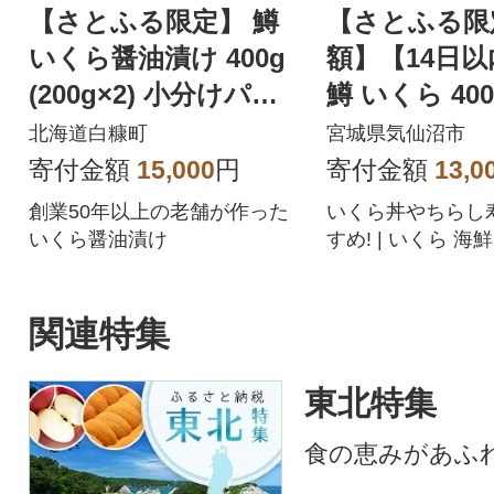
【さとふる限定】 鱒
【さとふる限
いくら醤油漬け 400g
額】【14日
(200g×2) 小分けパッ
鱒 いくら 400g
ク
2p) 20564994
北海道白糠町
宮城県気仙沼市
寄付金額
15,000
円
寄付金額
13,0
創業50年以上の老舗が作った
いくら丼やちらし
いくら醤油漬け
すめ! | いくら 海
クラ 醤油漬け 鱒 
卵 小分け
関連特集
東北特集
食の恵みがあふ