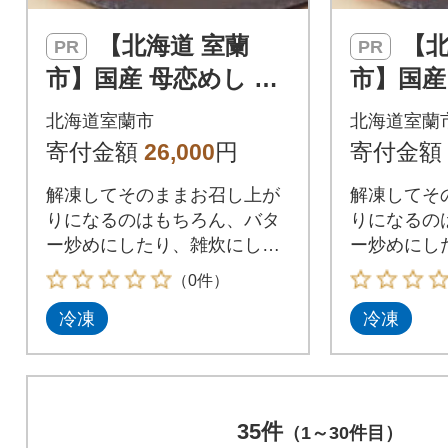
【北海道 室蘭
【北海道 室蘭
PR
PR
市】国産 母恋めし ホ
市】国産
ッキ貝の炊き込みご
ッキ貝
北海道室蘭市
北海道室蘭
飯のおにぎり(冷凍)5
飯のおに
寄付金額
26,000
円
寄付金額
個入り×2パック
個入り×
解凍してそのままお召し上が
解凍してそ
りになるのはもちろん、バタ
りになるの
ー炒めにしたり、雑炊にした
ー炒めにし
りとアレンジ自在!
りとアレン
（0件）
冷凍
冷凍
35件
（1～30件目）