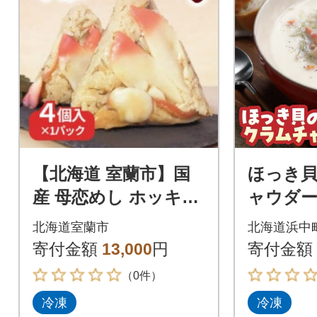
【北海道 室蘭市】国
ほっき
産 母恋めし ホッキ貝
ャウダー
の炊き込みご飯のお
×4袋)_H0
北海道室蘭市
北海道浜中
にぎり(冷凍)4個入り
寄付金額
13,000
円
寄付金額
（0件）
冷凍
冷凍