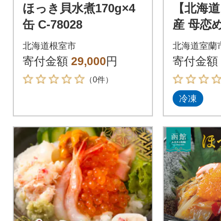
ほっき貝水煮170g×4
【北海道
缶 C-78028
産 母恋
の炊き
北海道根室市
北海道室蘭
にぎり(
寄付金額
29,000
円
寄付金額
4パック
（0件）
冷凍