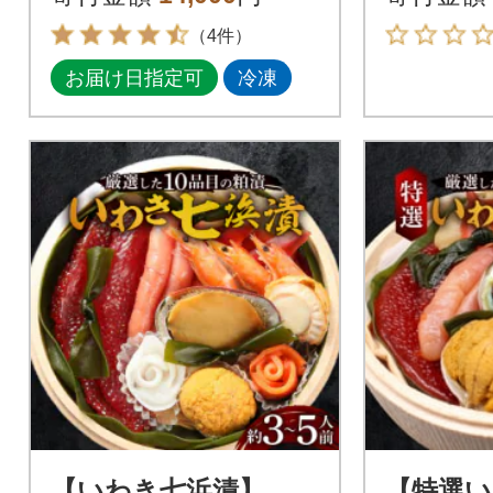
炊き込
（4件）
メ
お届け日指定可
冷凍
【いわき七浜漬】
【特選い