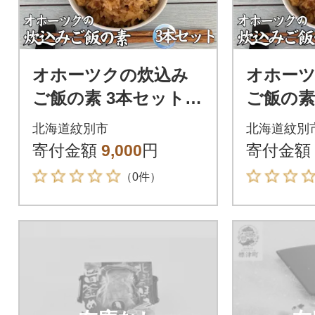
オホーツクの炊込み
オホー
ご飯の素 3本セット
ご飯の素
(ほたて たこ 貝三昧)
(ほたて 
北海道紋別市
北海道紋別
寄付金額
9,000
円
寄付金額
（0件）