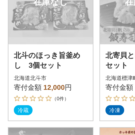
在庫なし
在
北斗のほっき旨釜め
北寄貝と
し 3個セット
セット 
キ 帆立
北海道北斗市
北海道標津
発酵 い
寄付金額
12,000
円
寄付金額
ト 贈答
（0件）
冷蔵
冷凍