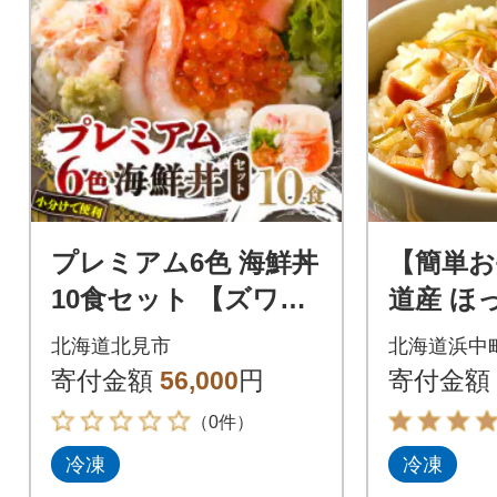
プレミアム6色 海鮮丼
【簡単お
10食セット 【ズワイ
道産 ほ
ガニ、ウニ、いく
の炊き込
北海道北見市
北海道浜中
ら、ホタテ、エビ、
合炊き×2個
寄付金額
56,000
円
寄付金額
ホッキ】北見市加工
05
（0件）
冷凍
冷凍