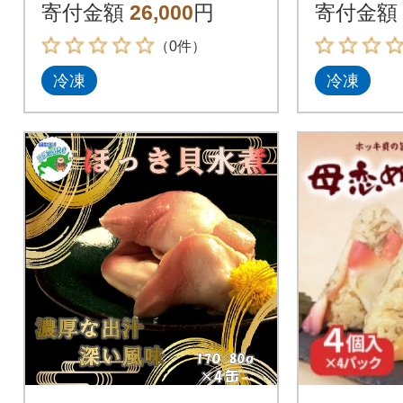
にぎり(冷凍)5個入り×
にぎり(
寄付金額
26,000
円
寄付金額
2パック
4パック
（0件）
冷凍
冷凍