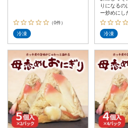
りになるの
ー炒めにし
りとアレン
（0件）
冷凍
冷凍