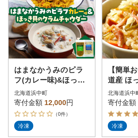
はまなかうみのピラ
【簡単お
フ(カレー味)&ほっき
道産 ほ
貝のクラムチャウダ
の炊き込
北海道浜中町
北海道浜中
ーセット_H0034-103
合炊き×4個
寄付金額
12,000
円
寄付金額
06
（0件）
冷凍
冷凍