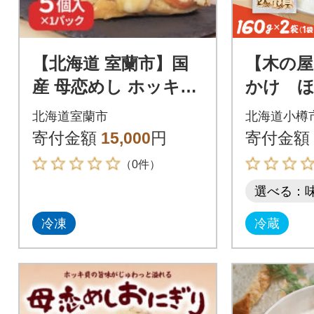
【北海道 室蘭市】国
【木の屋
産 母恋めし ホッキ貝
かけ 
の炊き込みご飯のお
布 160
北海道室蘭市
北海道小樽
にぎり(冷凍)5個入り
寄付金額
15,000
円
寄付金額
（0件）
選べる：
冷凍
冷蔵