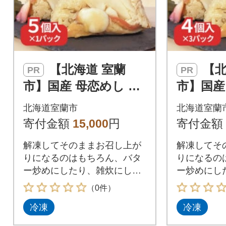
【北海道 室蘭
【北海道 室蘭
PR
PR
市】国産 母恋めし ホ
市】国産
ッキ貝の炊き込みご
ッキ貝
北海道室蘭市
北海道室蘭
飯のおにぎり(冷凍)5
飯のおに
寄付金額
15,000
円
寄付金額
個入り
個入り×
解凍してそのままお召し上が
解凍してそ
りになるのはもちろん、バタ
りになるの
ー炒めにしたり、雑炊にした
ー炒めにし
りとアレンジ自在!
りとアレン
（0件）
冷凍
冷凍