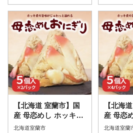
【北海道 室蘭市】国
【北海道
産 母恋めし ホッキ貝
産 母恋
の炊き込みご飯のお
の炊き
北海道室蘭市
北海道室蘭