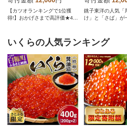
寄付金額
12,000
円
寄付金額
12,0
【カツオランキングで1位獲
銚子東洋の人気「
得!】おかげさまで高評価★4.
け」と「さば」が
8!四国一の水揚げを誇る愛媛県
める訳ありセット。
愛南町のかつお。愛媛はみか
お届けします!
んや柑橘だけじゃない!太平洋
いくらの人気ランキング
でとれたかつおは高知(土佐)に
も負けない鮮度でかつお本来
の旨味を存分に楽しめます。
形や大きさは不揃いですが、
味は訳なし!人気のかつおのた
たきをどうぞご賞味くださ
い。鰹のタタキ かつおたたき
冷凍 小分け カツオタタキ 骨取
り 骨なし たたき