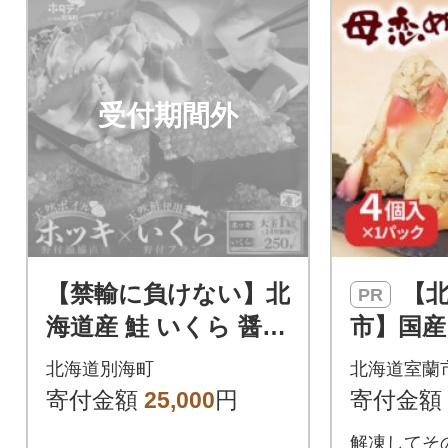
受付期間外
【禁輸に負けない】北
【北海道 室蘭
PR
海道産 鮭 いくら 醤油
市】国産
漬け 250g と ホッキ
ッキ貝
北海道別海町
北海道室蘭
貝 1kg 天然 ボイル 海
飯のおに
寄付金額
25,000
円
寄付金額
鮮
個入り
解凍してそ