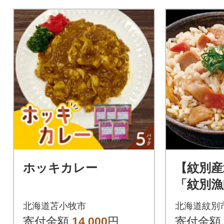
ホッキカレー
【紋別産
「紋別漁
ほぐしめ
北海道苫小牧市
北海道紋別
添加】
寄付金額
14,000
円
寄付金額