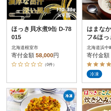
ほっき貝水煮9缶 D-78
はまな
015
フ&ほっ
チャウダ
北海道根室市
北海道浜中
034-102
寄付金額
58,000
円
寄付金額
（0件）
冷凍