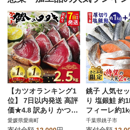
【カツオランキング1
銚子 人気セッ
位】 7日以内発送 高評
り 塩銀鮭 約1
価★4.8 訳あり かつお
フィーレ約1k
のたたき 2.5kg
2.0kg【さと
愛媛県愛南町
千葉県銚子市
定】