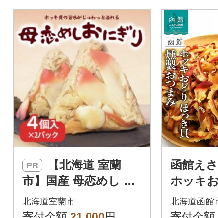
【北海道 室蘭
函館えさ
PR
市】国産 母恋めし ホ
ホッキお
ッキ貝の炊き込みご
貝 燻製 
北海道室蘭市
北海道函館
飯のおにぎり(冷凍)4
g_HD122
寄付金額
21,000
円
寄付金額