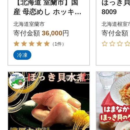
【北海道 室蘭市】国
ほっき貝水
産 母恋めし ホッキ貝
8009
の炊き込みご飯のお
北海道室蘭市
北海道根室
にぎり(冷凍)5個入り×
寄付金額
36,000
円
寄付金額
3パック
（1件）
冷凍