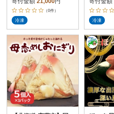
寄付金額
21,000
円
寄付金額
2パック
3パック
（0件）
冷凍
冷凍