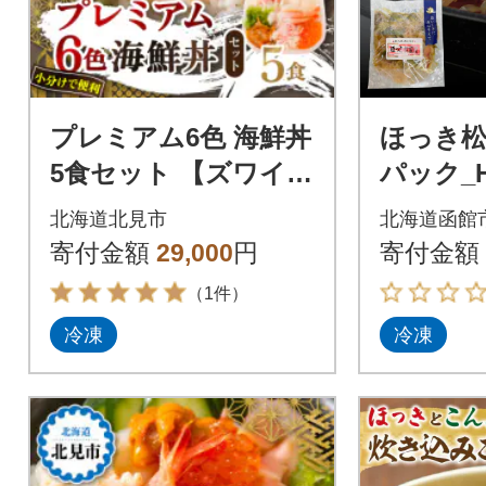
プレミアム6色 海鮮丼
ほっき松前
5食セット 【ズワイガ
パック_HD
ニ、ウニ、いくら、
北海道北見市
北海道函館
ホタテ、エビ、ホッ
寄付金額
29,000
円
寄付金額
キ】北見市加工
（1件）
冷凍
冷凍