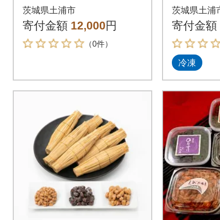
袋 常温保存 常備食 牛
り)
茨城県土浦市
茨城県土浦
丼の吉野家のカレー
寄付金額
12,000
円
寄付金額
（0件）
冷凍