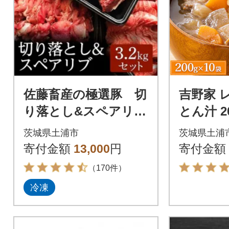
佐藤畜産の極選豚 切
吉野家 
り落とし&スペアリブ
とん汁 2
合計3.2kgセット
温保存 
茨城県土浦市
茨城県土浦
お供の豚
寄付金額
13,000
円
寄付金額
（170件）
冷凍