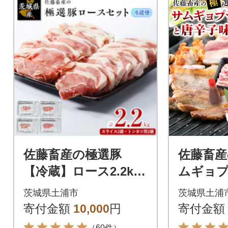
佐藤畜産の極選豚
佐藤畜産
【冷蔵】ロース2.2kg
ムギョ
セット
肉2kg
茨城県土浦市
茨城県土浦
ット
寄付金額
10,000
円
寄付金額
（60件）