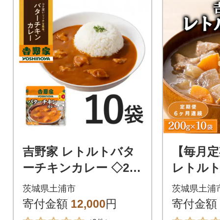
吉野家 レトルトバタ
【毎月定
ーチキンカレー ◇200
レトルト 
g×10個
0個 常
茨城県土浦市
茨城県土浦
お供 常備
寄付金額
12,000
円
寄付金額