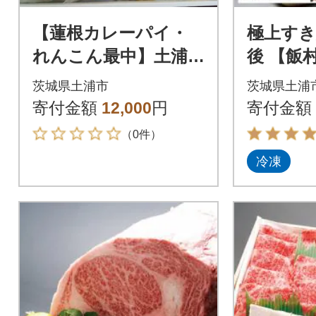
【蓮根カレーパイ・
極上すき
れんこん最中】土浦銘
後 【飯
菓詰合せ
ランク
茨城県土浦市
茨城県土浦
寄付金額
12,000
円
寄付金額
（0件）
冷凍