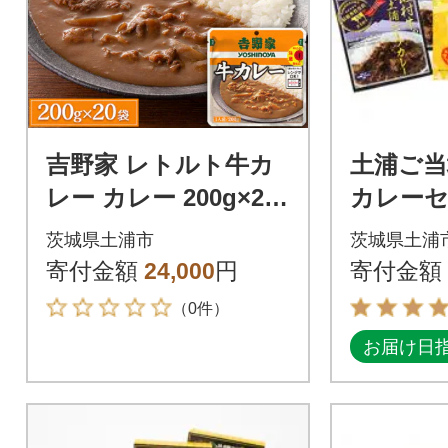
吉野家 レトルト牛カ
土浦ご
レー カレー 200g×20
カレー
袋 常温保存 お店の味
茨城県土浦市
茨城県土浦
をご家庭で 常備食
寄付金額
24,000
円
寄付金額
（0件）
お届け日