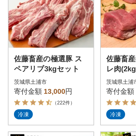
佐藤畜産の極選豚 ス
佐藤畜産
ペアリブ3kgセット
レ肉(2k
茨城県土浦市
茨城県土浦
寄付金額
13,000
円
寄付金額
（222件）
冷凍
冷凍