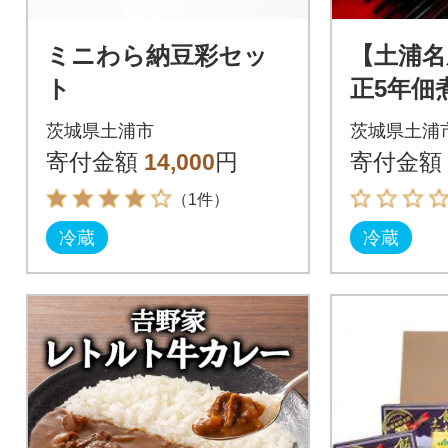
ミニわら納豆彩セッ
【土浦名
ト
正5年佃
小松屋 
茨城県土浦市
茨城県土浦
セット
寄付金額
14,000
円
寄付金額
（1件）
冷蔵
冷蔵