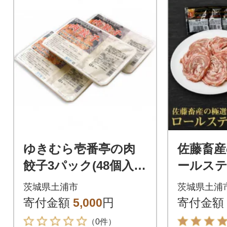
ゆきむら壱番亭の肉
佐藤畜産
餃子3パック(48個入
ールステ
り)
ト
茨城県土浦市
茨城県土浦
寄付金額
5,000
円
寄付金額
（0件）