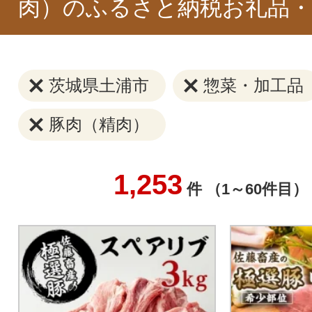
肉）のふるさと納税お礼品・
茨城県土浦市
惣菜・加工品
豚肉（精肉）
1,253
件 （1～60件目）