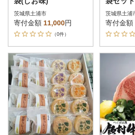
袋(しお味)
袋セット
レー味 
茨城県土浦市
茨城県土浦
寄付金額
11,000
円
寄付金額
（0件）