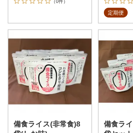
（0件）
定期便
備食ライス(非常食)8
備食ライ