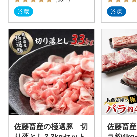
冷蔵
冷凍
佐藤畜産の極選豚 切
佐藤畜産
り落とし3.3kgセット
ラ約4k