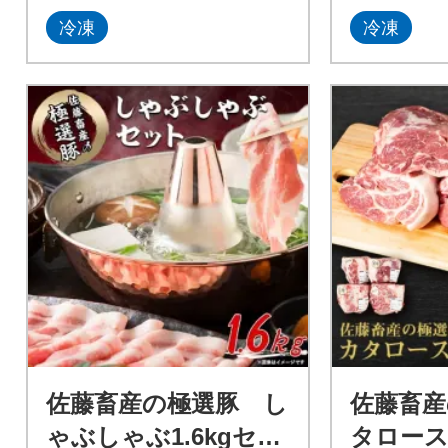
冷凍
冷凍
佐藤畜産の極選豚 し
佐藤畜産
ゃぶしゃぶ1.6kgセッ
タロース