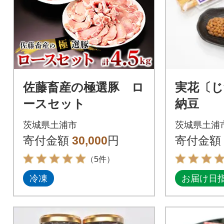
佐藤畜産の極選豚 ロ
実花〔
ースセット
納豆
茨城県土浦市
茨城県土浦
寄付金額
30,000
円
寄付金額
（5件）
冷凍
お届け日