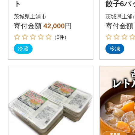
ト
餃子6パ
り)
茨城県土浦市
茨城県土浦
寄付金額
42,000
円
寄付金額
（0件）
冷蔵
冷凍