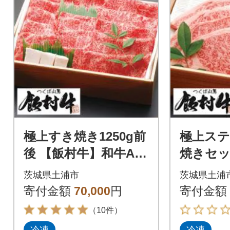
極上すき焼き1250g前
極上ス
後 【飯村牛】和牛A5
焼きセッ
ランク
(625g+
茨城県土浦市
茨城県土浦
牛】和牛
寄付金額
70,000
円
寄付金額
（10件）
冷凍
冷凍