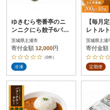
ゆきむら壱番亭のニ
【毎月定
ンニクにら餃子6パッ
レトルト
ク(96個入り)
200g×1
茨城県土浦市
茨城県土浦
家牛丼の
寄付金額
12,000
円
寄付金額
全3回
（0件）
冷凍
定期便