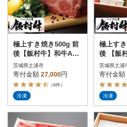
極上すき焼き500g 前
極上すき
後【飯村牛】和牛A5
後 【飯
ランク
ランク
茨城県土浦市
茨城県土浦
寄付金額
27,000
円
寄付金額
（6件）
冷凍
冷凍