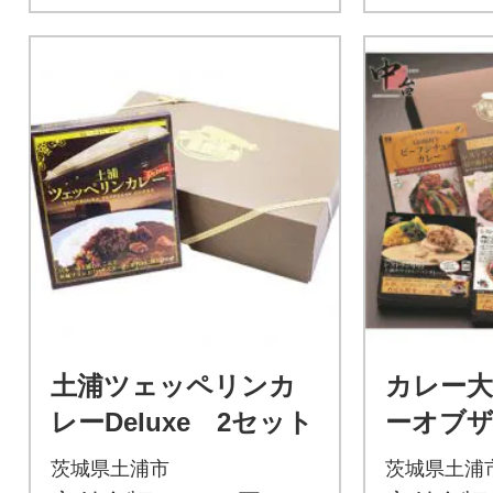
土浦ツェッペリンカ
カレー大
レーDeluxe 2セット
ーオブザ
1」受賞
茨城県土浦市
茨城県土浦