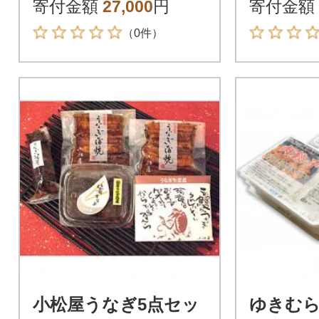
6種詰め
寄付金額
27,000
円
寄付金額
（0件）
小松屋うなぎ5点セッ
ゆきむ