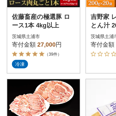
佐藤畜産の極選豚 ロ
吉野家 
ース1本 4kg以上
とん汁 2
温保存 
茨城県土浦市
茨城県土浦
お供の豚
寄付金額
27,000
円
寄付金額
（39件）
冷凍