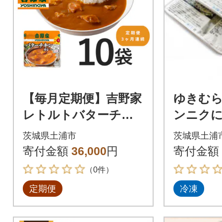
【毎月定期便】吉野家
ゆきむ
レトルトバターチキ
ンニクに
ンカレー ◇200g×10
ク(48個
茨城県土浦市
茨城県土浦
個全3回
寄付金額
36,000
円
寄付金額
（0件）
定期便
冷凍