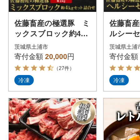
佐藤畜産の極選豚 ミ
佐藤畜産
ックスブロック約4kg
ルシー
セット
茨城県土浦市
茨城県土浦
寄付金額
20,000
円
寄付金額
（27件）
冷凍
冷凍