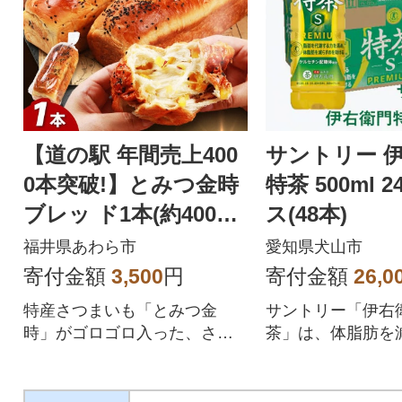
【道の駅 年間売上400
サントリー 
0本突破!】とみつ金時
特茶 500ml 
ブレッ ド1本(約400g×
ス(48本)
1本)
福井県あわら市
愛知県犬山市
寄付金額
3,500
円
寄付金額
26,0
特産さつまいも「とみつ金
サントリー「伊右
時」がゴロゴロ入った、さつ
茶」は、体脂肪を
まいもの甘味が美味しいふわ
助けるトクホ飲料
ふわの食パンです!