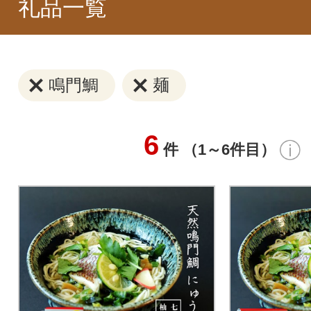
礼品一覧
鳴門鯛
麺
6
件 （1～6件目）