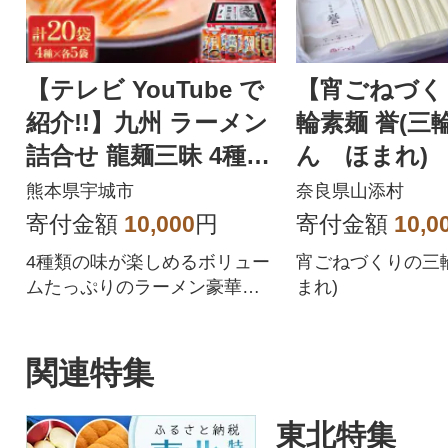
【テレビ YouTube で
【宵ごねづく
紹介!!】九州 ラーメン
輪素麺 誉(三
詰合せ 龍麺三昧 4種×5
ん ほまれ) 2
本 計20本セット
×40束)
熊本県宇城市
奈良県山添村
寄付金額
10,000
円
寄付金額
10,0
4種類の味が楽しめるボリュー
宵ごねづくりの三輪
ムたっぷりのラーメン豪華詰
まれ)
合せです。
関連特集
東北特集