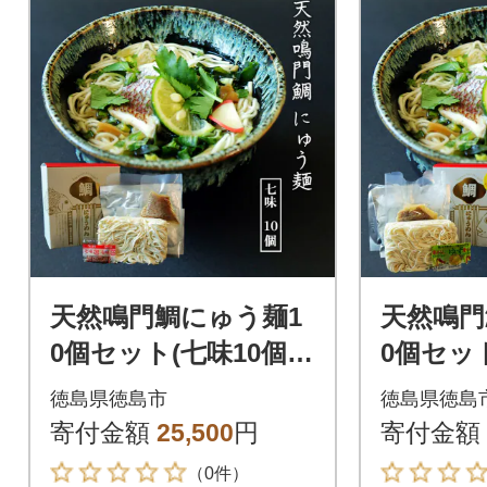
天然鳴門鯛にゅう麺1
天然鳴門
0個セット(七味10個)
0個セッ
【BA007】
10個)【B
徳島県徳島市
徳島県徳島
寄付金額
25,500
円
寄付金額
（0件）