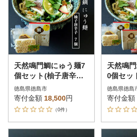
天然鳴門鯛にゅう麺7
天然鳴門
個セット(柚子唐辛子7
0個セット
個)【BA005】
柚子唐辛
徳島県徳島市
徳島県徳島
006】
寄付金額
18,500
円
寄付金額
（0件）