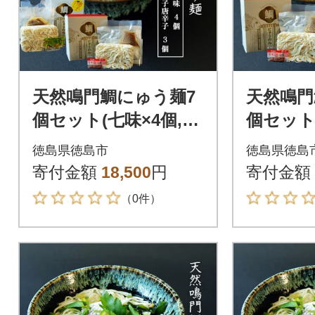
天然鳴門鯛にゅう麺7
天然鳴門
個セット(七味×4個,柚
個セット
子唐辛子×3個)【BA00
A004】
徳島県徳島市
徳島県徳島
3】
寄付金額
18,500
円
寄付金額
（0件）