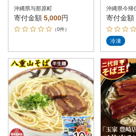
象】与那覇食品の沖縄
肉付き 
沖縄県与那原町
沖縄県今帰
そば6食セット(麺・出
寄付金額
5,000
円
寄付金額
汁のみ)
（0件）
冷凍