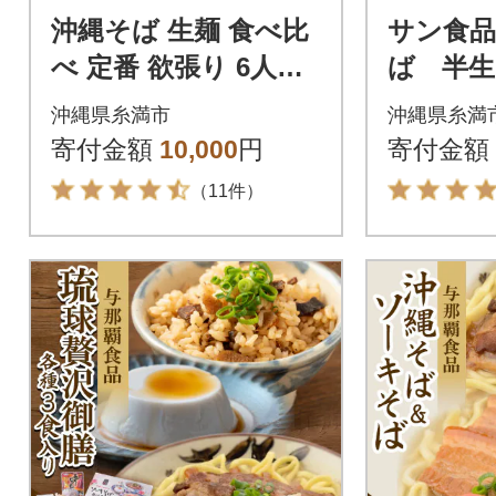
沖縄そば 生麺 食べ比
サン食品
べ 定番 欲張り 6人前
ば 半生
セット(三枚肉 付き)
2食セッ
沖縄県糸満市
沖縄県糸満
【伝統の味】
寄付金額
10,000
円
寄付金額
（11件）