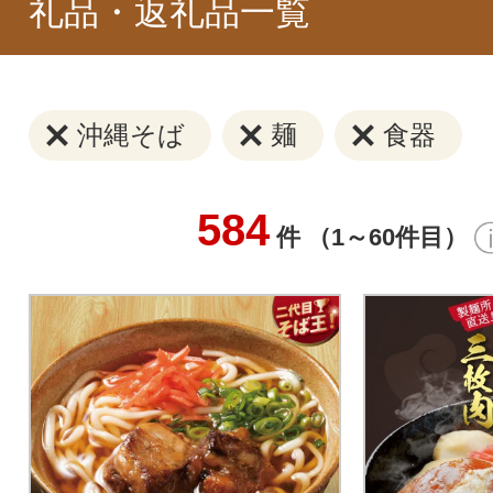
礼品・返礼品一覧
沖縄そば
麺
食器
584
件 （1～60件目）