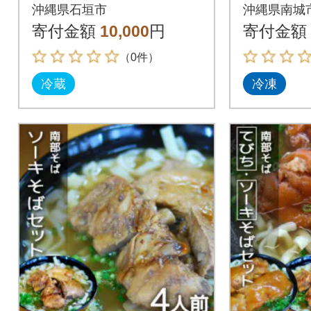
ット
人前(沖
沖縄県石垣市
沖縄県南城
寄付金額
10,000
円
寄付金額
（0件）
冷蔵
冷凍