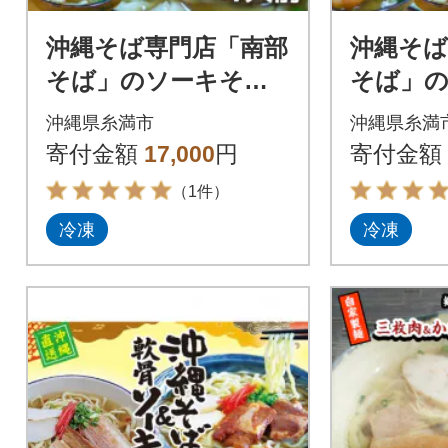
沖縄そば専門店「南部
沖縄そば
そば」のソーキそば
そば」
(本ソーキ) 4食セット
(てびち(
沖縄県糸満市
沖縄県糸満
キそば(
寄付金額
17,000
円
寄付金額
食 4食
（1件）
冷凍
冷凍