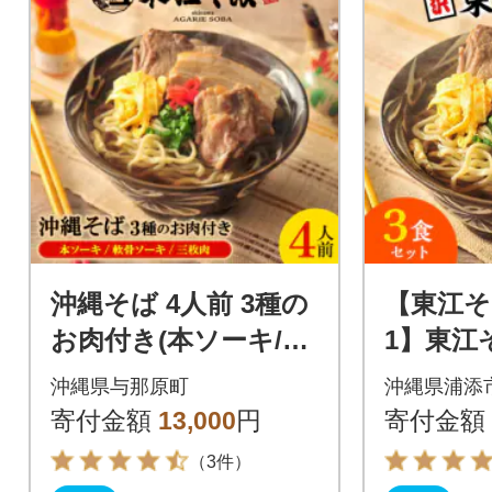
沖縄そば 4人前 3種の
【東江そ
お肉付き(本ソーキ/軟
1】東江
骨ソーキ/三枚肉)
ット
沖縄県与那原町
沖縄県浦添
寄付金額
13,000
円
寄付金額
（3件）