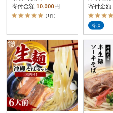
6人前(各種2人前)
め合わせ
寄付金額
10,000
円
寄付金額
（1件）
冷凍