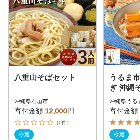
八重山そばセット
うるま
ぎ 沖縄
ット 8
沖縄県石垣市
沖縄県うる
寄付金額
12,000
円
寄付金額
（0件）
冷蔵
冷蔵