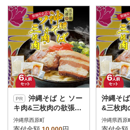
沖縄そば と ソー
沖縄そば
PR
キ肉&三枚肉の欲張り
&三枚肉
6人前セット 本格的な
前セット
沖縄県西原町
沖縄県西原
沖縄の味をご自宅で!
縄の味を
寄付金額
10,000
円
寄付金額