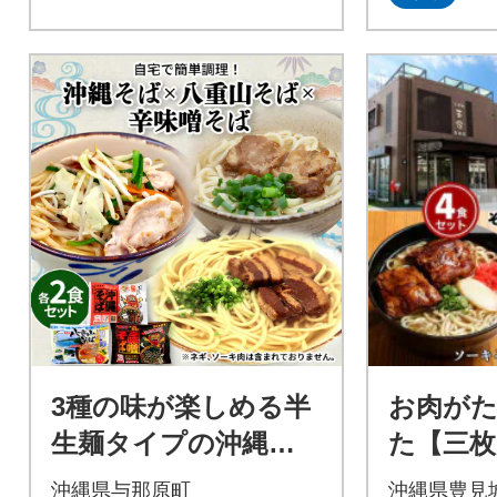
3種の味が楽しめる半
お肉が
生麺タイプの沖縄そ
た【三枚
ば&島唐辛子付き 合計
てびち
沖縄県与那原町
沖縄県豊見