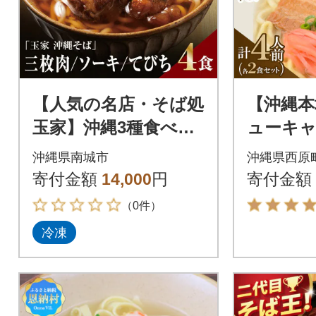
【人気の名店・そば処
【沖縄本
玉家】沖縄3種食べ比
ューキ
べ4食セット(ソーキ2
象】与那
沖縄県南城市
沖縄県西原
人前/三枚肉1人前/て
そば&ソ
寄付金額
14,000
円
寄付金額
びち1人前)
食セッ
（0件）
冷凍