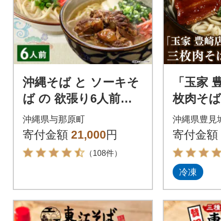
沖縄そば と ソーキそ
「玉家 
ば の 欲張り6人前セ
枚肉そば
ット (三枚肉・軟骨ソ
かつお
沖縄県与那原町
沖縄県豊見
ーキ付き) 沖縄 の味を
人気の沖
寄付金額
21,000
円
寄付金額
ご自宅で!
す。
（108件）
冷凍