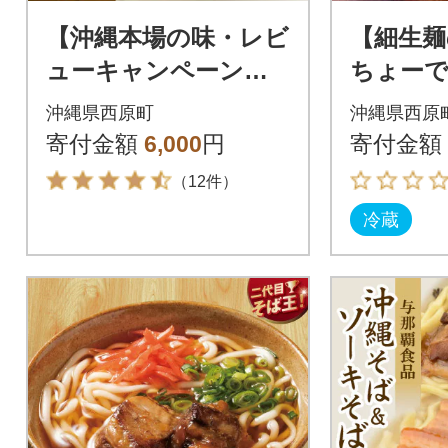
【沖縄本場の味・レビ
【細生麺
ューキャンペーン対
ちょーで
象】与那覇食品のソー
本ソーキ
沖縄県西原町
沖縄県西原
キそば(麺・スープ・
ト
寄付金額
6,000
円
寄付金額
ソーキ付き)4食セット
（12件）
冷蔵