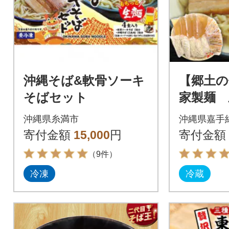
沖縄そば&軟骨ソーキ
【郷土の
そばセット
家製麺 
ぼこ5食
沖縄県糸満市
沖縄県嘉手
ば)
寄付金額
15,000
円
寄付金額
（9件）
冷凍
冷蔵