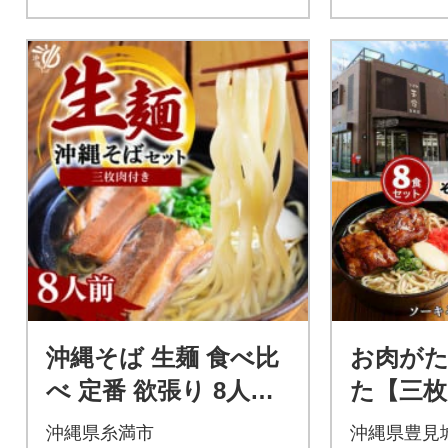
沖縄そば 生麺 食べ比
お肉が
べ 定番 欲張り 8人前
た【三枚
セット(三枚肉 付き)
てびち】
沖縄県糸満市
沖縄県豊見