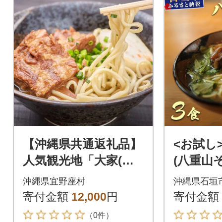
【沖縄県共通返礼品】
<お試し
人気観光地「大家(う
(八重山そ
ふやー)」の沖縄そば4
ト 石垣
沖縄県宜野座村
沖縄県石垣
人前
場の味をお
寄付金額
12,000
円
寄付金額
01
（0件）