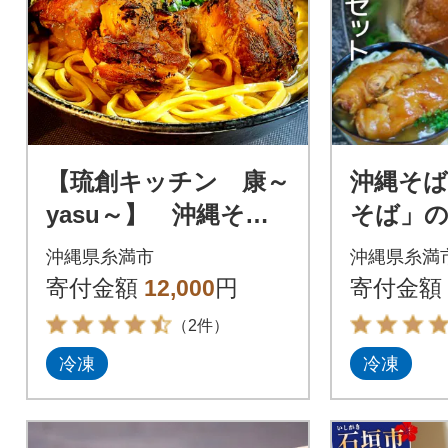
【琉創キッチン 康～
沖縄そば
yasu～】 沖縄そば
そば」
(ソーキそば) 3食セ
(てびち(
沖縄県糸満市
沖縄県糸満
ット
ト
寄付金額
12,000
円
寄付金額
（2件）
冷凍
冷凍