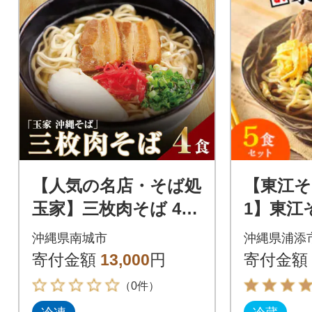
【人気の名店・そば処
【東江そ
玉家】三枚肉そば 4人
1】東江
前(沖縄そば/南城市)
ット
沖縄県南城市
沖縄県浦添
寄付金額
13,000
円
寄付金額
（0件）