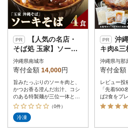
【人気の名店・
沖縄そば と ソー
PR
PR
そば処 玉家】ソーキ
キ肉&三
そば 4人前(沖縄そ
6人前セ
沖縄県南城市
沖縄県与那
ば/南城市)
沖縄の味
寄付金額
14,000
円
寄付金額
旨みたっぷりのソーキ肉と、
レビュー投
かつお香る澄んだ出汁、コシ
「先着500
のある特製麺が三位一体とな
ば2食をプレ
る本場の一杯をご家庭へ
（0件）
冷凍