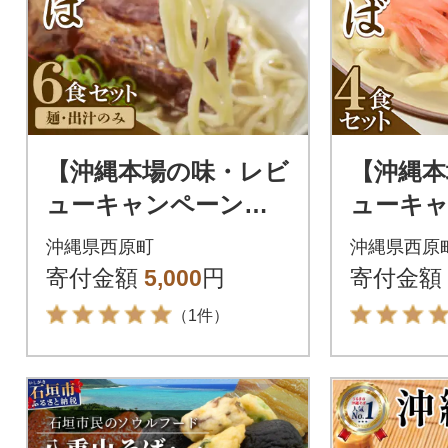
【沖縄本場の味・レビ
【沖縄本
ューキャンペーン対
ューキ
象】与那覇食品の沖縄
象】与那
沖縄県西原町
沖縄県西原
そば6食セット(麺・出
そば(麺
寄付金額
5,000
円
寄付金額
汁のみ)
枚肉付き
（1件）