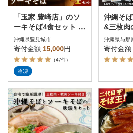
「玉家 豊崎店」のソ
沖縄そば
ーキそば4食セット |
&三枚肉
沖縄そば 生麺 豚肉 か
前セット
沖縄県豊見城市
沖縄県与那
つおだし 人気
縄の味を
寄付金額
15,000
円
寄付金額
（47件）
冷凍