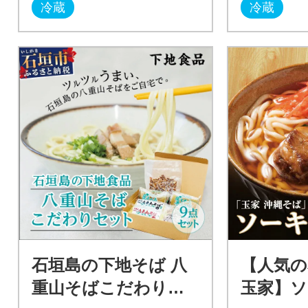
冷蔵
冷蔵
石垣島の下地そば 八
【人気の
重山そばこだわりセ
玉家】ソ