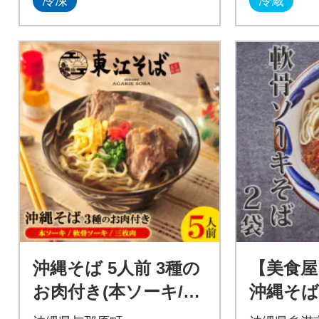
冷凍
冷蔵
沖縄そば 5人前 3種の
【美食屋
お肉付き(本ソーキ/軟
沖縄そば
骨ソーキ/三枚肉)
(軟骨ソ