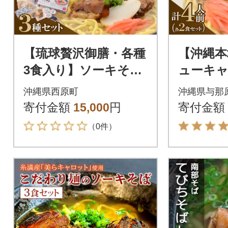
【琉球贅沢御膳・各種
【沖縄本
3食入り】ソーキそば
ューキ
&あぐーじゅーしぃー
象】与那
沖縄県西原町
沖縄県与那
の素&じーまーみー豆
そば&ソ
寄付金額
15,000
円
寄付金額
腐
食セッ
（0件）