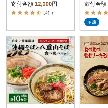
【伝統の味】
縄そば詰
寄付金額
12,000
円
寄付金額
セット
（4件）
冷凍