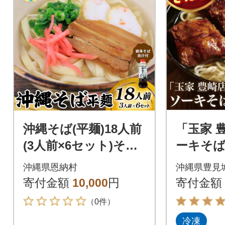
沖縄そば(平麺)18人前
「玉家 
(3人前×6セット)そば
ーキそば
出汁(液体ボトル)付
沖縄そば
沖縄県恩納村
沖縄県豊見
つおだし
寄付金額
10,000
円
寄付金額
（0件）
冷凍