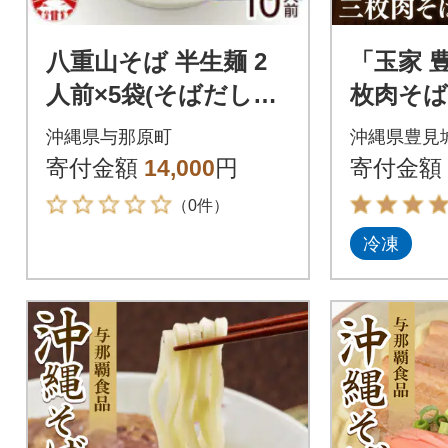
八重山そば 半生麺 2
「玉家 
人前×5袋(そばだし、
枚肉そば
島胡椒ヒハツ付き)
沖縄そば
沖縄県与那原町
沖縄県豊見
つおだし
寄付金額
14,000
円
寄付金額
（0件）
冷凍