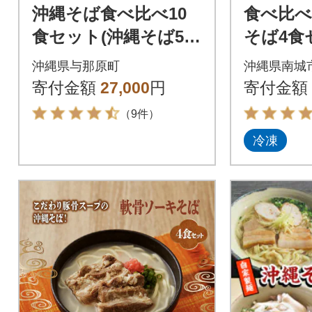
沖縄そば食べ比べ10
食べ比べ
食セット(沖縄そば5
そば4食
食・八重山そば5食)
沖縄県与那原町
沖縄県南城
寄付金額
27,000
円
寄付金額
（9件）
冷凍