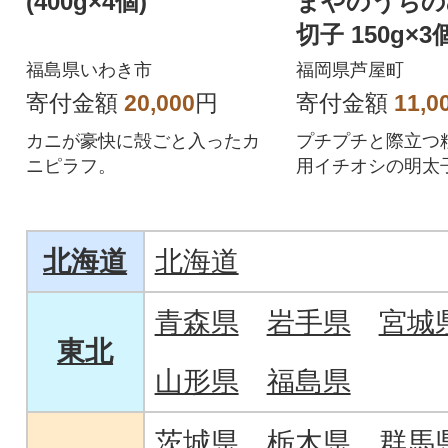
(400g×4個)
まやのうちの
切子 150g×
(芦屋町)
福島県いわき市
福岡県芦屋町
寄付金額
20,000
円
寄付金額
11,0
カニが豪快に殻ごと入ったカ
プチプチと際立つ
ニピラフ。
用イチオシの明太子
北海道
北海道
青森県
岩手県
宮城
東北
山形県
福島県
茨城県
栃木県
群馬