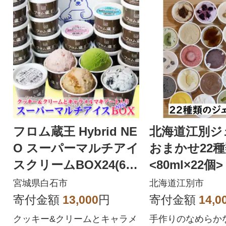
フロム蔵王 Hybrid NE
北海道江別ジ
O スーパーマルチアイ
おまかせ22
スクリームBOX24(6種
<80ml×22個>
×4個)
宮城県白石市
北海道江別市
寄付金額
13,000
円
寄付金額
14,0
クッキー&クリームとキャラメ
手作りのなめらか