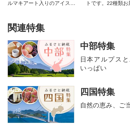
ルマキアート入りのアイスク
トです。22種類お
リームセットです6種×4個(合
す。
計24個)
関連特集
中部特集
日本アルプスと
いっぱい
四国特集
自然の恵み、ご