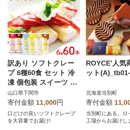
訳あり ソフトクレー
ROYCE'人
プ 6種60食 セット 冷
ット(A)_tb01-
凍 個包装 スイーツ デ
ザート おやつ IR030
山口県下関市
北海道当別町
寄付金額
11,000
円
寄付金額
11,0
口どけの良いソフトクレープ
当別町にある、ロ
を大容量でお届け!
工場からお届けし