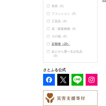
煎
美容（0）
豆腐・納豆（0）
寝具（0）
ファッション（0）
漬物（2）
タオル（0）
工芸品（0）
梅干（0）
缶詰・瓶詰（0）
文房具・印鑑（0）
花・観葉植物（0）
キムチ（0）
乾物（1）
食器（6）
その他（0）
その他漬物（2）
燻製（スモーク）
グラス・カップ（0）
キッチン用品（0）
（0）
定期便（20）
タンブラー（0）
日用品（0）
おせち（0）
あとから選べるお礼品
箸（0）
楽器・器材（0）
（0）
その他加工品（0）
スプーン・フォーク・
本・CD・DVD（0）
ナイフ（0）
おもちゃ・ぬいぐるみ
さとふる公式
皿・椀（0）
（0）
弁当箱（0）
ご当地キャラクター
（0）
その他食器（0）
ベビー用品（0）
ペット用品（0）
防災グッズ（0）