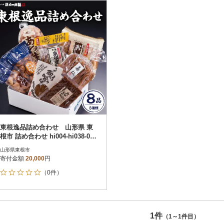
円
レビュー
レビュー
決済方法
解除
寄付金額
PayPay
発送種別
解除
クレジットカード決済
寄付金額
通常
Amazon Pay
冷蔵便
楽天ペイ
冷凍便
メルペイ
コンビニ支払い
ソフトバンクまとめて支払い
au PAY（auかんたん決済）
東根逸品詰め合わせ 山形県 東
d払い
根市 詰め合わせ hi004-hi038-001
金融機関(Pay-easy決済)
r
山形県東根市
寄付金額
20,000
円
（0件）
解除
結果を見る（
1
件
1件
（1～1件目）