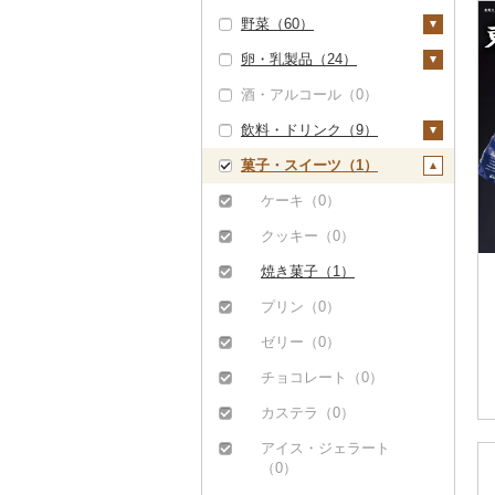
野菜（60）
豚肉（加工品）（0）
ぶどう・マスカット
（0）
卵・乳製品（24）
鶏肉（0）
いも（58）
いちご（0）
酒・アルコール（0）
鹿肉（0）
じゃがいも（56）
トマト（2）
卵（24）
りんご（0）
飲料・ドリンク（9）
馬肉（0）
さつまいも（0）
フルーツトマト（0）
玉ねぎ（11）
チーズ（0）
もも（0）
菓子・スイーツ（1）
羊肉・ラム肉（ジンギ
その他いも（1）
ミニトマト（2）
ねぎ（5）
ヨーグルト（0）
水・ミネラルウォータ
スカン）（0）
メロン（1）
ー（0）
その他トマト（0）
とうもろこし（2）
牛乳（0）
ケーキ（0）
鴨肉（0）
さくらんぼ（0）
コーヒー・コーヒー豆
根菜（4）
バター（0）
クッキー（0）
（0）
猪肉（0）
梨（0）
人参（3）
アスパラガス（0）
その他乳製品（0）
焼き菓子（1）
茶（0）
その他肉・加工品（3
マンゴー（0）
大根（0）
豆（0）
プリン（0）
0）
果汁飲料（6）
みかん・柑橘（0）
自然薯（0）
きのこ（0）
ゼリー（0）
りんごジュース（0）
紅茶（0）
すいか（0）
レンコン（0）
その他野菜（0）
チョコレート（0）
みかんジュース（オレ
その他飲料・ジュース
キウイ（0）
ンジジュース）（0）
（6）
にんにく・生姜（0）
カステラ（0）
柿（カキ）（0）
その他果汁飲料（6）
野菜ジュース（0）
その他根菜（1）
アイス・ジェラート
ドライフルーツ（0）
（0）
炭酸飲料（1）