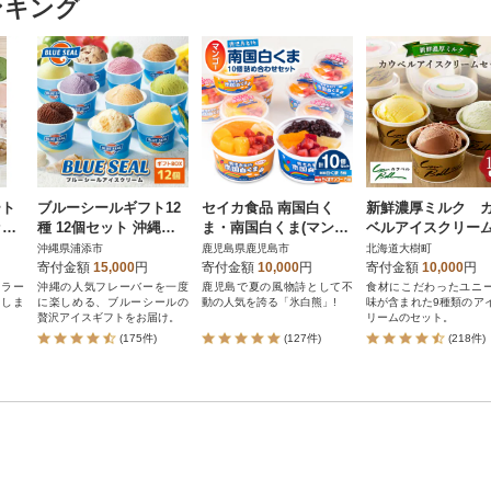
ンキング
ート
ブルーシールギフト12
セイカ食品 南国白く
新鮮濃厚ミルク 
ット
種 12個セット 沖縄人
ま・南国白くま(マンゴ
ベルアイスクリー
気フレーバー詰め合わ
ー)詰め合わせセット
ット9種16個
沖縄県浦添市
鹿児島県鹿児島市
北海道大樹町
せ
K051-001
寄付金額
15,000
円
寄付金額
10,000
円
寄付金額
10,000
円
ェラー
沖縄の人気フレーバーを一度
鹿児島で夏の風物詩として不
食材にこだわったユニ
けしま
に楽しめる、ブルーシールの
動の人気を誇る「氷白熊」!
味が含まれた9種類のア
贅沢アイスギフトをお届け。
リームのセット。
(175件)
(127件)
(218件)