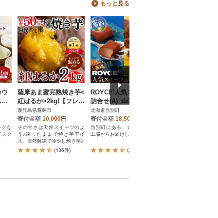
もっと見る
カウ
薩摩あま蜜完熟焼き芋<
ROYCE'人気スイーツ
日本ギフト大賞!ミ
ムセ
紅はるか>2kg!【フレッ
詰合せ(A)_tb01-001
レープロール宇治抹
シュジャパン鹿児島】
人気スイーツブラ
鹿児島県霧島市
北海道当別町
京都府京都市
A-180
ご褒美スイーツ
寄付金額
10,000
円
寄付金額
18,500
円
寄付金額
5,000
円
ークな
その甘さは天然スイーツのよ
当別町にある、ロイズタウン
日本ギフト大賞京都賞受
イスク
う♪凍ったままで焼き芋アイ
工場からお届けします。
治抹茶ミルクレープロール
ス、自然解凍で冷やし焼き芋♪
都フレーバーズ ミルク
のロールケーキ 厳選茶
(436件)
(2,369件)
(135件)
人気 おすすめ グルメ 
ケーキ クレープ ギフト
ゼント お取り寄せ 通販
無料 ふるさと納税 ]