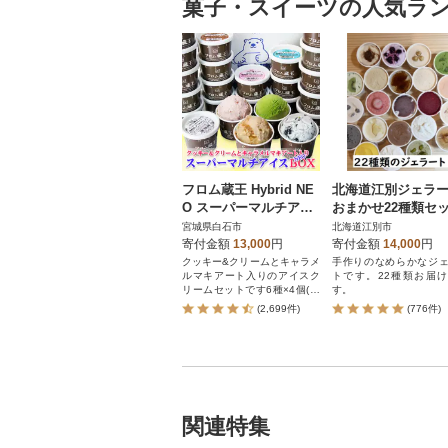
菓子・スイーツの人気ラ
フロム蔵王 Hybrid NE
北海道江別ジェラ
O スーパーマルチアイ
おまかせ22種類セ
スクリームBOX24(6種
<80ml×22個>
宮城県白石市
北海道江別市
×4個)
寄付金額
13,000
円
寄付金額
14,000
円
クッキー&クリームとキャラメ
手作りのなめらかなジ
ルマキアート入りのアイスク
トです。22種類お届
リームセットです6種×4個(合
す。
計24個)
(2,699件)
(776件)
関連特集