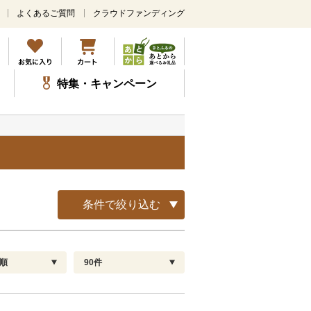
よくあるご質問
クラウドファンディング
メ
イ
ン
コ
ン
特集・キャンペーン
テ
ン
ツ
に
ス
キ
ッ
プ
条件で絞り込む
順
90件
配送指定
解除
順
30
お届け日時指定可
60