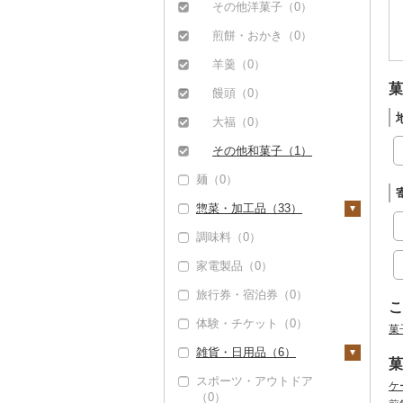
その他果物（0）
その他洋菓子（0）
豆乳（0）
煎餅・おかき（0）
その他飲料・ジュース
（5）
羊羹（0）
菓
饅頭（0）
大福（0）
その他和菓子（1）
麺（0）
惣菜・加工品（33）
調味料（0）
惣菜（0）
家電製品（0）
カレー・シチュー
（0）
旅行券・宿泊券（0）
こ
鍋（0）
体験・チケット（0）
菓
ピザ（0）
雑貨・日用品（6）
菓
レトルト（31）
スポーツ・アウトドア
家具・インテリア
ケ
（0）
スープ（0）
（0）