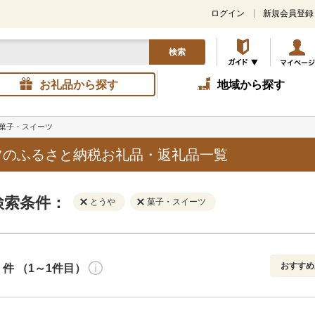
ログイン
新規会員登録
検索
お礼品から探す
地域から探す
菓子・スイーツ
ツのふるさと納税お礼品・返礼品一覧
検索条件：
とうや
菓子・スイーツ
おすすめ
件 （1～1件目）
寄付金額
解除
地域
解除
おすすめ
円～
新着順