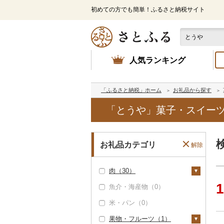
初めての方でも簡単！ふるさと納税サイト
人気ランキング
「ふるさと納税」ホーム
お礼品から探す
「とうや」菓子・スイー
お礼品カテゴリ
解除
肉（30）
1
魚介・海産物（0）
牛肉（精肉）（0）
米・パン（0）
牛肉（加工品）（0）
果物・フルーツ（1）
豚肉（精肉）（0）