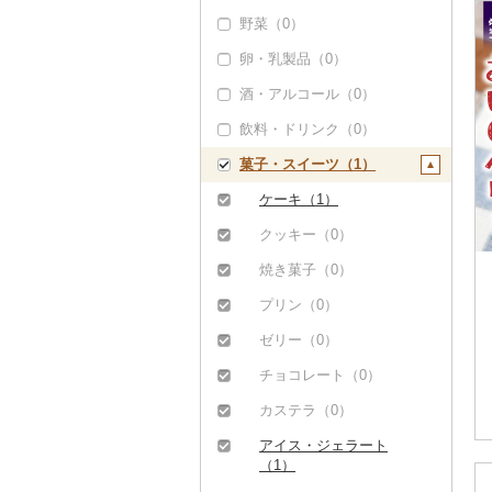
野菜（0）
ぶどう・マスカット
（0）
卵・乳製品（0）
いちご（33）
酒・アルコール（0）
りんご（0）
飲料・ドリンク（0）
もも（0）
菓子・スイーツ（1）
メロン（0）
ケーキ（1）
さくらんぼ（0）
クッキー（0）
梨（0）
焼き菓子（0）
マンゴー（0）
プリン（0）
みかん・柑橘（0）
ゼリー（0）
すいか（0）
チョコレート（0）
キウイ（0）
カステラ（0）
柿（カキ）（0）
アイス・ジェラート
ドライフルーツ（0）
（1）