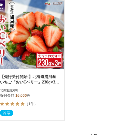
円
レビュー
レビュー
決済方法
解除
寄付金額
PayPay
発送種別
解除
クレジットカード決済
寄付金額
通常
Amazon Pay
冷蔵便
楽天ペイ
冷凍便
メルペイ
コンビニ支払い
ソフトバンクまとめて支払い
au PAY（auかんたん決済）
【先行受付開始!】北海道浦河産
d払い
いちご「おいCベリー」230g×3P
金融機関(Pay-easy決済)
[13-1127]
北海道浦河町
寄付金額
16,000
円
（1件）
解除
結果を見る（
1
件
冷蔵