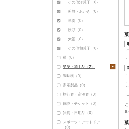
その他果物（0）
その他洋菓子（0）
煎餅・おかき（0）
羊羹（0）
饅頭（0）
菓
大福（0）
その他和菓子（0）
麺（0）
惣菜・加工品（2）
調味料（0）
惣菜（0）
家電製品（0）
カレー・シチュー
（0）
旅行券・宿泊券（0）
鍋（0）
体験・チケット（0）
こ
ピザ（0）
菓
雑貨・日用品（0）
レトルト（0）
スポーツ・アウトドア
菓
（0）
スープ（0）