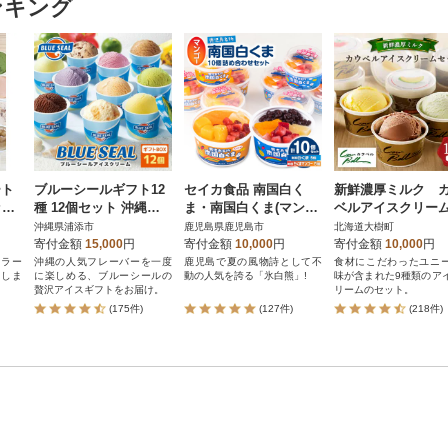
ンキング
ート
ブルーシールギフト12
セイカ食品 南国白く
新鮮濃厚ミルク 
ット
種 12個セット 沖縄人
ま・南国白くま(マンゴ
ベルアイスクリー
気フレーバー詰め合わ
ー)詰め合わせセット
ット9種16個
沖縄県浦添市
鹿児島県鹿児島市
北海道大樹町
せ
K051-001
寄付金額
15,000
円
寄付金額
10,000
円
寄付金額
10,000
円
ェラー
沖縄の人気フレーバーを一度
鹿児島で夏の風物詩として不
食材にこだわったユニ
けしま
に楽しめる、ブルーシールの
動の人気を誇る「氷白熊」!
味が含まれた9種類のア
贅沢アイスギフトをお届け。
リームのセット。
(175件)
(127件)
(218件)