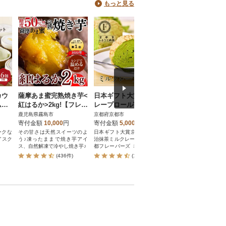
もっと見る
カウ
薩摩あま蜜完熟焼き芋<
日本ギフト大賞!ミルク
ROYCE'人気スイ
ムセ
紅はるか>2kg!【フレッ
レープロール宇治抹茶|
詰合せ(A)_tb01-00
シュジャパン鹿児島】
人気スイーツブランド
鹿児島県霧島市
京都府京都市
北海道当別町
A-180
ご褒美スイーツ
寄付金額
10,000
円
寄付金額
5,000
円
寄付金額
18,500
円
ークな
その甘さは天然スイーツのよ
日本ギフト大賞京都賞受賞 宇
当別町にある、ロイズ
イスク
う♪凍ったままで焼き芋アイ
治抹茶ミルクレープロール[ 京
工場からお届けします。
ス、自然解凍で冷やし焼き芋♪
都フレーバーズ ミルクレープ
のロールケーキ 厳選茶葉使用
(436件)
(135件)
(2,369
人気 おすすめ グルメ 洋菓子
ケーキ クレープ ギフト プレ
ゼント お取り寄せ 通販 送料
無料 ふるさと納税 ]