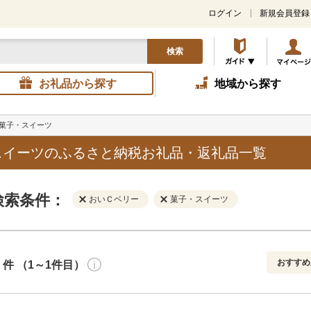
ログイン
新規会員登録
検索
お礼品から探す
地域から探す
菓子・スイーツ
スイーツのふるさと納税お礼品・返礼品一覧
検索条件：
おいＣベリー
菓子・スイーツ
おすすめ
件 （1～1件目）
寄付金額
解除
地域
解除
おすすめ
円～
新着順