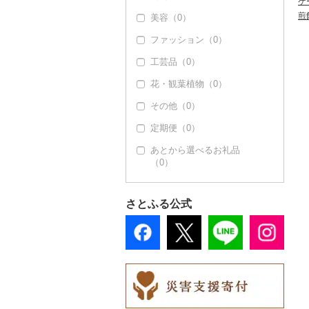
ケ
煎
美容（0）
豆腐・納豆（0）
ファッション（0）
漬物（0）
工芸品（0）
缶詰・瓶詰（2）
花・観葉植物（0）
肉（0）
乾物（0）
その他（0）
魚（0）
燻製（スモーク）
（0）
定期便（0）
果物（0）
おせち（0）
あとから選べるお礼品
ジャム（2）
（0）
その他加工品（0）
その他缶詰・瓶詰
（0）
さとふる公式