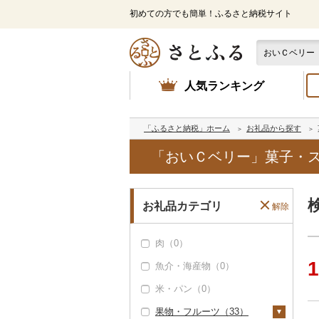
初めての方でも簡単！ふるさと納税サイト
人気ランキング
「ふるさと納税」ホーム
お礼品から探す
「おいＣベリー」菓子・
お礼品カテゴリ
解除
肉（0）
1
魚介・海産物（0）
米・パン（0）
果物・フルーツ（33）