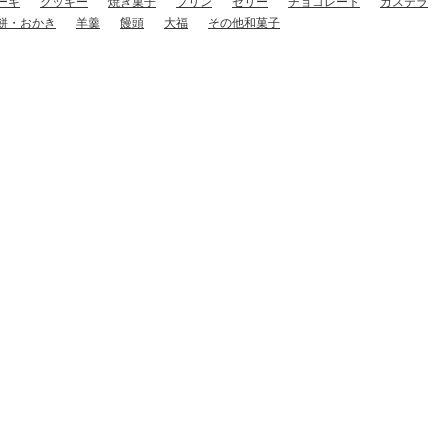
ーキ
クッキー
焼き菓子
プリン
ゼリー
チョコレート
カステラ
餅・おかき
羊羹
饅頭
大福
その他和菓子