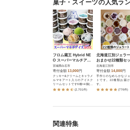
菓子・スイーツの人気ラ
フロム蔵王 Hybrid NE
北海道江別ジェラ
O スーパーマルチアイ
おまかせ22種類セ
スクリームBOX24(6種
<80ml×22個>
宮城県白石市
北海道江別市
×4個)
寄付金額
13,000
円
寄付金額
14,000
円
クッキー&クリームとキャラメ
手作りのなめらかなジ
ルマキアート入りのアイスク
トです。22種類お届
リームセットです6種×4個(合
す。
計24個)
(2,701件)
(776件)
関連特集