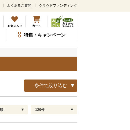
よくあるご質問
クラウドファンディング
メ
イ
ン
コ
ン
特集・キャンペーン
テ
ン
ツ
に
ス
キ
ッ
プ
条件で絞り込む
順
120件
配送指定
解除
順
30
お届け日時指定可
60