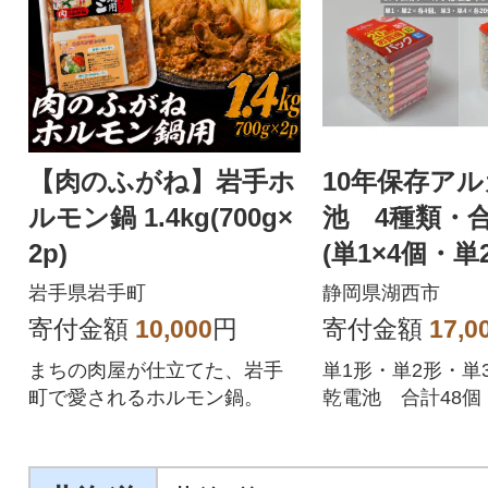
【肉のふがね】岩手ホ
10年保存ア
ルモン鍋 1.4kg(700g×
池 4種類・合
2p)
(単1×4個・単
単3×20個・単4
岩手県岩手町
静岡県湖西市
寄付金額
10,000
円
寄付金額
17,0
まちの肉屋が仕立てた、岩手
単1形・単2形・単
町で愛されるホルモン鍋。
乾電池 合計48個