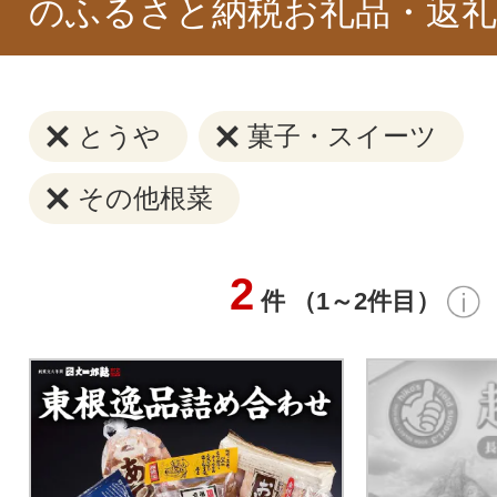
のふるさと納税お礼品・返礼
とうや
菓子・スイーツ
その他根菜
2
件 （1～2件目）