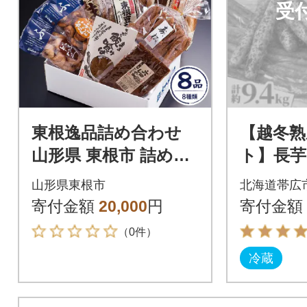
受
東根逸品詰め合わせ
【越冬熟
山形県 東根市 詰め合
ト】長
わせ hi004-hi038-001r
も(とう
山形県東根市
北海道帯広
ウ 計約9
寄付金額
20,000
円
寄付金額
十勝帯広
（0件）
冷蔵