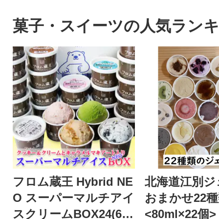
菓子・スイーツの人気ラン
フロム蔵王 Hybrid NE
北海道江別ジ
O スーパーマルチアイ
おまかせ22
スクリームBOX24(6種
<80ml×22個>