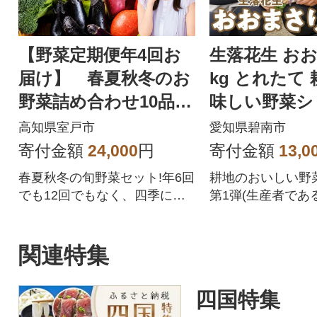
【野菜定期便年4回お
生落花生 おお
届け】 春夏秋冬のお
kg とれたて
野菜詰め合わせ10品
味しい野菜シ
レシピ付き春夏秋冬の
1弾 H132-028
高知県室戸市
愛知県碧南市
野菜セット
寄付金額
24,000
円
寄付金額
13,0
春夏秋冬の旬野菜セット!年6回
耕地のおいしい野
でも12回でもなく、四季に合
第1弾(生産者であ
わせた年4回の野菜定期便です!
齋藤浩二(さいとう
時期によって、旬のとまと(ト
す。農業をはじめて
マト)、なす、さつま芋(さつま
上。耕してきた農
関連特集
いも)、大根、じゃがいも、人
数知れず、いつし
参(ニンジン)、キャベツ、白菜
じ)と呼ばれるよ
四国特集
などを野菜詰め合わせ!野菜ジ
た。そんなことか