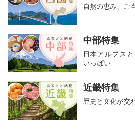
ュース・野菜スープなど野菜
おいしい野菜シリ
自然の恵み、ご
中心の生活に、アウトドア、
付けることにしま
キャンプなどのBBQ(バーベキ
は第1弾です。ぜ
ュー)にもご活用いただけま
方に味わっていた
す。
べき第2弾へ良い
中部特集
るようにしたいです
日本アルプスと
いっぱい
近畿特集
歴史と文化が交