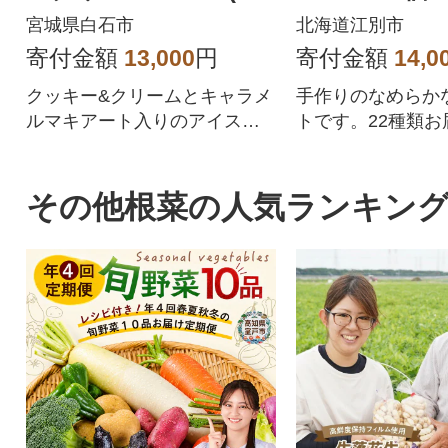
×4個)
宮城県白石市
北海道江別市
寄付金額
13,000
円
寄付金額
14,0
クッキー&クリームとキャラメ
手作りのなめらか
ルマキアート入りのアイスク
トです。22種類お
リームセットです6種×4個(合
す。
計24個)
その他根菜の人気ランキン