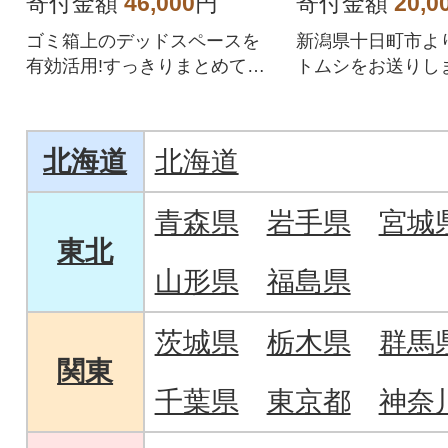
寄付金額
46,000
円
寄付金額
20,0
ゴミ箱上のデッドスペースを
新潟県十日町市よ
有効活用!すっきりまとめて収
トムシをお送りし
納できるラックです!
北海道
北海道
青森県
岩手県
宮城
東北
山形県
福島県
茨城県
栃木県
群馬
関東
千葉県
東京都
神奈