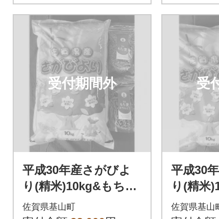
受付期間外
受
平成30年産さがびよ
平成30
り(精米)10kg&もち麦
り(精米)
(500g)&もち麦かりん
(500g
佐賀県基山町
佐賀県基山
とう(135g)
りんとう(