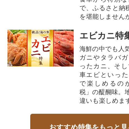
で、ふるさと納
を堪能しません
エビカニ特
海鮮の中でも人
ガニやタラバガ
ったカニ、そし
車エビといった
で楽しめるの
税」の醍醐味。
違いも楽しめま
おすすめ特集をもっと見