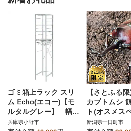
ゴミ箱上ラック スリ
【さとふる限
ム Echo(エコー)【モ
カブトムシ 
ルタルグレー】 幅32
ト(オスメスペ
cm 1台
兵庫県小野市
新潟県十日町市