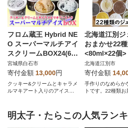
フロム蔵王 Hybrid NE
北海道江別ジ
O スーパーマルチアイ
おまかせ22
スクリームBOX24(6種
<80ml×22個>
×4個)
宮城県白石市
北海道江別市
寄付金額
13,000
円
寄付金額
14,0
クッキー&クリームとキャラメ
手作りのなめらか
ルマキアート入りのアイスク
トです。22種類お
リームセットです6種×4個(合
す。
計24個)
明太子・たらこの人気ラン