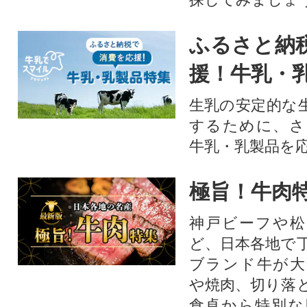
ふるさと納
援！牛乳・
生乳の安定的な
するために、さ
牛乳・乳製品を
極旨！牛肉
神戸ビーフや松
ど、日本各地で
ブランド牛が大
や焼肉、切り落
食卓から特別な