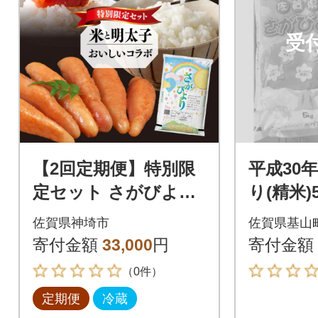
受
【2回定期便】特別限
平成30
定セット さがびより
り(精米)
と明太子 おいしいコ
00g)
佐賀県神埼市
佐賀県基山
ラボ(H996P128)
う(135g)
寄付金額
33,000
円
寄付金額
（0件）
定期便
冷蔵