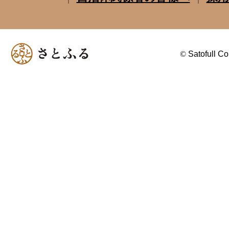
©
Satofull Co.