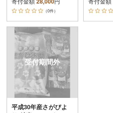
寄付金額
28,000
円
寄付金額
（0件）
受付期間外
平成30年産さがびよ