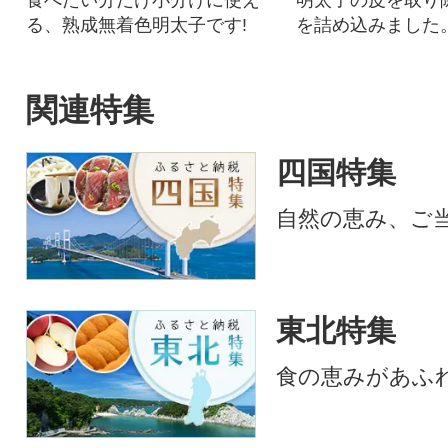
る、熟成無着色明太子です!
を詰め込みました
太子と遜色ない味
ています。
関連特集
四国特集
自然の恵み、ご
東北特集
食の恵みがあふ