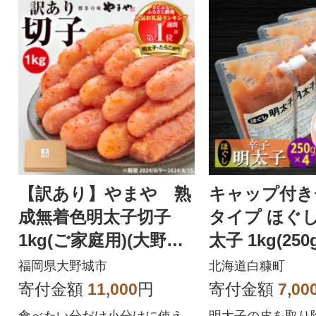
【訳あり】やまや 熟
キャップ付き
成無着色明太子切子
タイプ ほぐ
1kg(ご家庭用)(大野城
太子 1kg(250g
市)
福岡県大野城市
北海道白糠町
寄付金額
11,000
円
寄付金額
7,00
食べたい分だけ小分けに使え
明太子の皮を取り