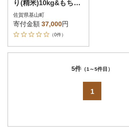
り(精米)10kg&もち麦
(500g)3袋&もち麦か
佐賀県基山町
りんとう(135g)3袋
寄付金額
37,000
円
（0件）
5件
（1～5件目）
1