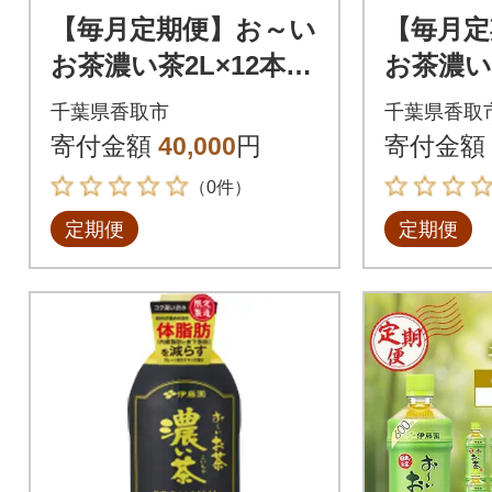
【毎月定期便】お～い
【毎月定
お茶濃い茶2L×12本
お茶濃
(ケース)伊藤園全3回
ムストロン
千葉県香取市
千葉県香取
4本(1箱
寄付金額
40,000
円
寄付金額
（0件）
定期便
定期便