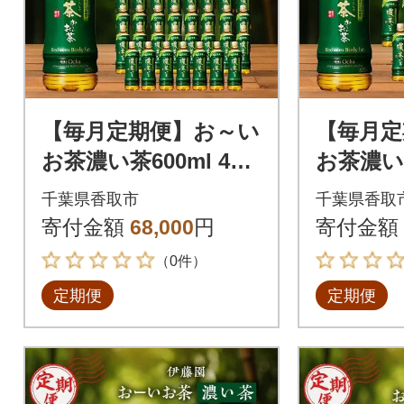
【毎月定期便】お～い
【毎月定
お茶濃い茶600ml 48
お茶濃い茶
本(2ケース)伊藤園全3
本(ケー
千葉県香取市
千葉県香取
回
回
寄付金額
68,000
円
寄付金額
（0件）
定期便
定期便