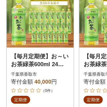
【毎月定期便】お～い
【毎月定
お茶緑茶600ml 24本(1
お茶緑茶60
ケース)伊藤園全3回
ケース)
千葉県香取市
千葉県香取
寄付金額
40,000
円
寄付金額
（0件）
定期便
定期便