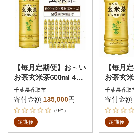
【毎月定期便】お～い
【毎月定
お茶玄米茶600ml 48
お茶玄米茶
本(ケース)伊藤園全6
本(ケー
千葉県香取市
千葉県香取
回
回
寄付金額
135,000
円
寄付金額
（0件）
定期便
定期便