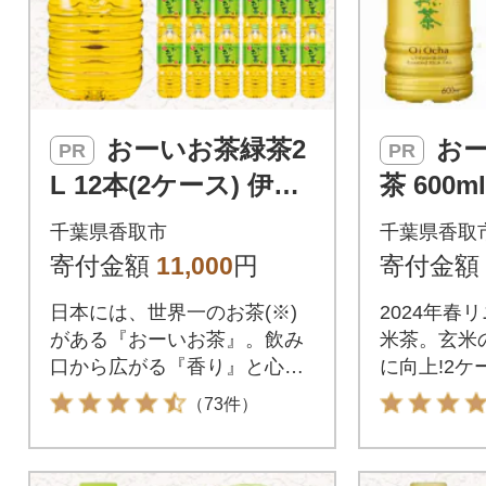
おーいお茶緑茶2
おーいお茶 玄米
PR
PR
L 12本(2ケース) 伊藤
茶 600m
園
ス) 伊
千葉県香取市
千葉県香取
ル 飲料
寄付金額
11,000
円
寄付金額
日本には、世界一のお茶(※)
2024年春
がある『おーいお茶』。飲み
米茶。玄米
口から広がる『香り』と心地
に向上!2
良い『後味』
（73件）