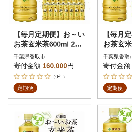
【毎月定期便】お～い
【毎月定
お茶玄米茶600ml 24
お茶玄米茶
本(ケース)伊藤園全12
本(ケー
千葉県香取市
千葉県香取
回
回
寄付金額
160,000
円
寄付金額
（0件）
定期便
定期便