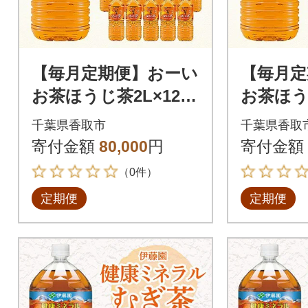
【毎月定期便】おーい
【毎月定
お茶ほうじ茶2L×12本
お茶ほう
全6回
全12回
千葉県香取市
千葉県香取
寄付金額
80,000
円
寄付金額
（0件）
定期便
定期便