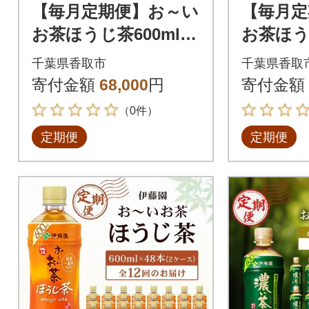
【毎月定期便】お～い
【毎月定
お茶ほうじ茶600ml 4
お茶ほうじ
8本(ケース)伊藤園全3
8本(ケ
千葉県香取市
千葉県香取
回
回
寄付金額
68,000
円
寄付金額
（0件）
定期便
定期便