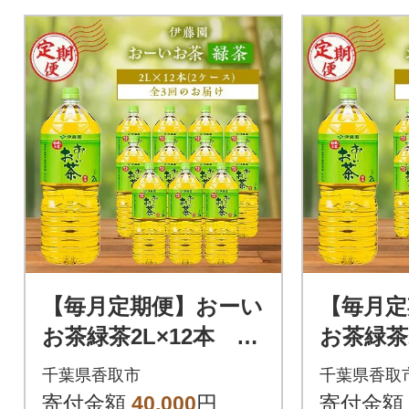
【毎月定期便】おーい
【毎月定
お茶緑茶2L×12本 伊
お茶緑茶2
藤園全3回
回
千葉県香取市
千葉県香取
寄付金額
40,000
円
寄付金額