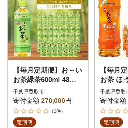
【毎月定期便】お～い
【毎月定
お茶緑茶600ml 48本(2
お茶 ほう
ケース)伊藤園全12回
24本(1
千葉県香取市
千葉県香取
全3回
寄付金額
270,000
円
寄付金額
（0件）
定期便
定期便