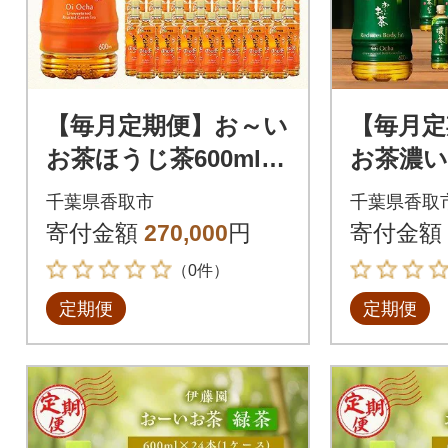
【毎月定期便】お～い
【毎月定
お茶ほうじ茶600ml 4
お茶濃い茶
8本(ケース)伊藤園全1
本(ケー
千葉県香取市
千葉県香取
2回
回
寄付金額
270,000
円
寄付金額
（0件）
定期便
定期便