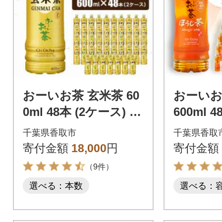
おーいお茶 玄米茶 60
おーいお
0ml 48本 (2ケース) 伊
600ml 
藤園 ペットボトル 飲
伊藤園 
千葉県香取市
千葉県香取
料
飲料
寄付金額
18,000
円
寄付金額
（9件）
選べる：本数
選べる：