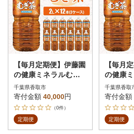
【毎月定期便】伊藤園
【毎月定
の健康ミネラルむぎ
の健康
茶2L×12本全3回
茶2L×1
千葉県香取市
千葉県香取
寄付金額
40,000
円
寄付金額
（0件）
定期便
定期便