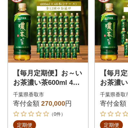
【毎月定期便】お～い
【毎月定
お茶濃い茶600ml 48
お茶濃い茶
本(2ケース)伊藤園全1
本(ケー
千葉県香取市
千葉県香取
2回
回
寄付金額
270,000
円
寄付金額
（0件）
定期便
定期便