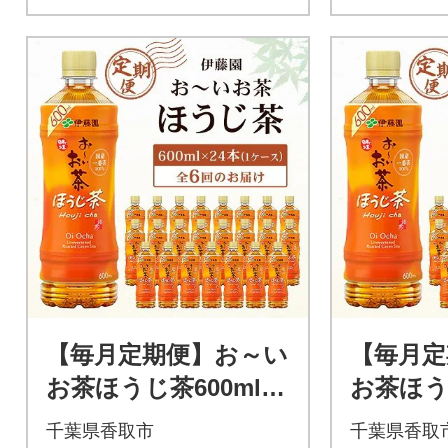
【毎月定期便】お～い
【毎月定
お茶ほうじ茶600ml 2
お茶ほうじ
4本(ケース)伊藤園全6
4本(ケ
千葉県香取市
千葉県香取