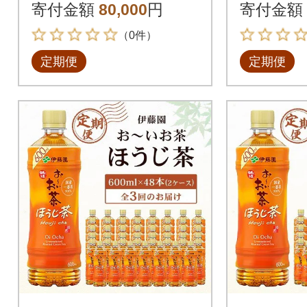
回
2回
寄付金額
80,000
円
寄付金額
（0件）
定期便
定期便