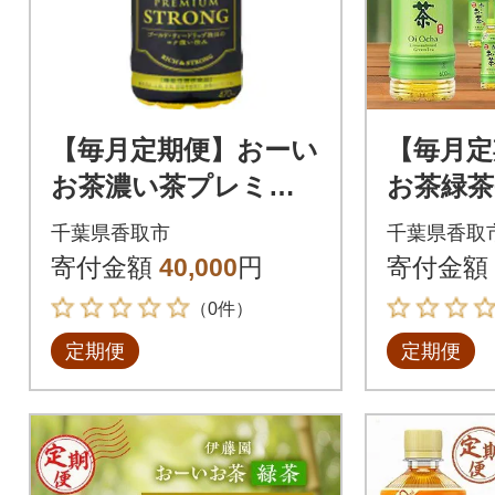
【毎月定期便】おーい
【毎月定
お茶濃い茶プレミア
お茶緑茶60
ムストロング470ml 2
ケース)
千葉県香取市
千葉県香取
4本(1ケース)伊藤園全
寄付金額
40,000
円
寄付金額
3回
（0件）
定期便
定期便