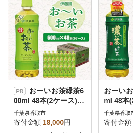
おーいお茶緑茶6
おーいお
PR
00ml 48本(2ケース)伊
ml 48
藤園 香取市産ぺット
園 香取
千葉県香取市
千葉県香取
ボトル飲料
トル飲料
寄付金額
18,000
円
寄付金額