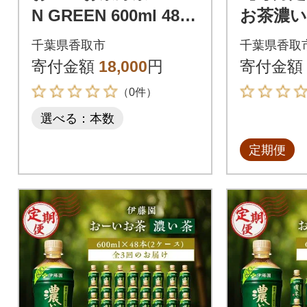
N GREEN 600ml 48本
お茶濃
(2ケース) 伊藤園
ムストロン
千葉県香取市
千葉県香取
4本(1
寄付金額
18,000
円
寄付金額
6回
（0件）
選べる：本数
定期便