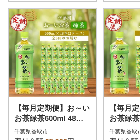
【毎月定期便】お～い
【毎月定
お茶緑茶600ml 48本(2
お茶緑茶60
ケース)伊藤園全3回
ケース)
千葉県香取市
千葉県香取