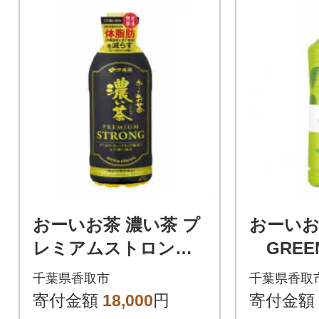
おーいお茶 濃い茶 プ
おーいお
レミアムストロング
GREEN
470ml 48本(2ケース)
(2ケース
千葉県香取市
千葉県香取
ぺットボトル飲料 伊
寄付金額
18,000
円
寄付金額
藤園