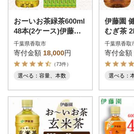
おーいお茶緑茶600ml
伊藤園 
48本(2ケース)伊藤
むぎ茶 2
園 香取市産ぺットボ
ス)
千葉県香取市
千葉県香取
トル飲料
寄付金額
18,000
円
寄付金額
（73件）
選べる：容量、本数
選べる：