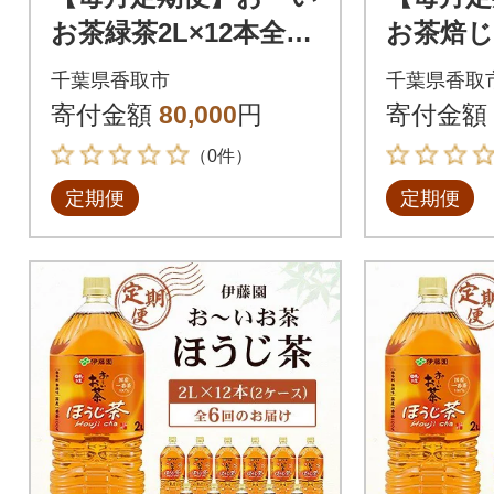
お茶緑茶2L×12本全6
お茶焙じ
回
3回
千葉県香取市
千葉県香取
寄付金額
80,000
円
寄付金額
（0件）
定期便
定期便