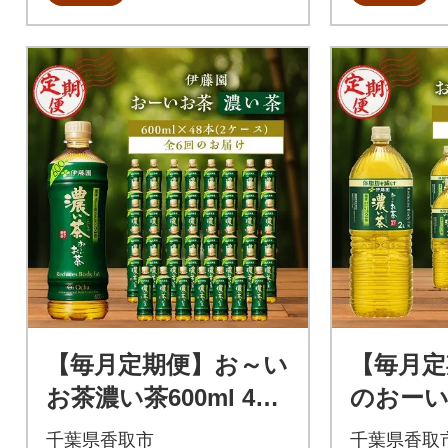
【毎月定期便】お～い
【毎月定
お茶濃い茶600ml 48
のおーい
本(2ケース)伊藤園全6
L×12本
千葉県香取市
千葉県香取