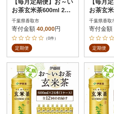
【毎月定期便】お～い
【毎月定
お茶玄米茶600ml 24
お茶玄米茶
本(ケース)伊藤園全3
本(ケー
千葉県香取市
千葉県香取
回
回
寄付金額
40,000
円
寄付金額
（0件）
定期便
定期便