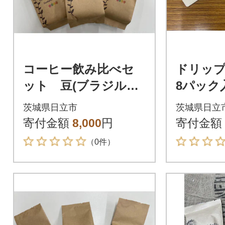
コーヒー飲み比べセ
ドリップ
ット 豆(ブラジル・
8パッ
コロンビア・グァテ
障がい
茨城県日立市
茨城県日立
マラ)100g×各1袋
ン印刷(
寄付金額
8,000
円
寄付金額
ロンビ
（0件）
ラ)