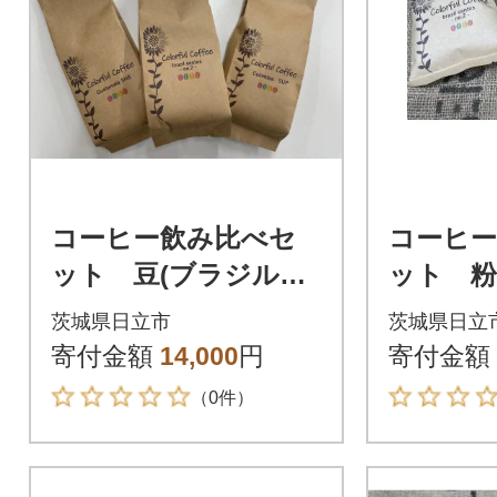
コーヒー飲み比べセ
コーヒ
ット 豆(ブラジル・
ット 粉
コロンビア・グァテ
コロン
茨城県日立市
茨城県日立
マラ)200g×各1袋
マラ)10
寄付金額
14,000
円
寄付金額
（0件）