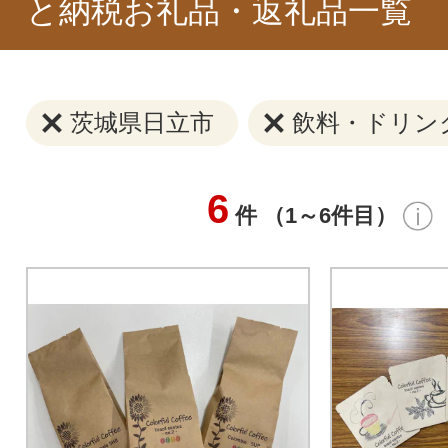
と納税お礼品・返礼品一覧
茨城県日立市
飲料・ドリン
6
件 （1～6件目）