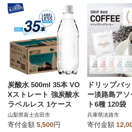
炭酸水 500ml 35本 VO
ドリップバッ
Xストレート 強炭酸水
ー淡路島アソ
ラベルレス 1ケース
ト6種 120
べ ドリッ
山梨県富士吉田市
兵庫県淡路市
at14601
寄付金額
5,500
円
寄付金額
12,0