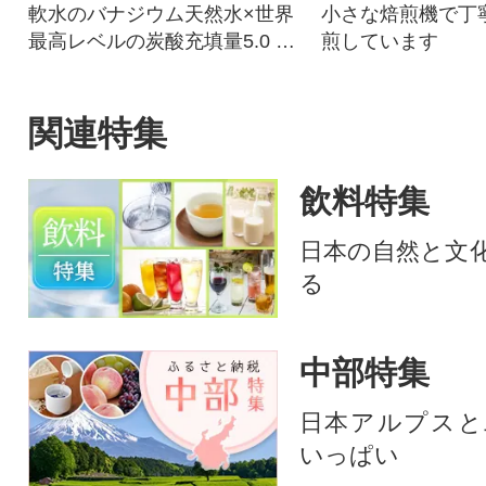
軟水のバナジウム天然水×世界
小さな焙煎機で丁
最高レベルの炭酸充填量5.0 無
煎しています
糖 強炭酸水500ml×24本+11本!
関連特集
飲料特集
日本の自然と文
る
中部特集
日本アルプスと
いっぱい