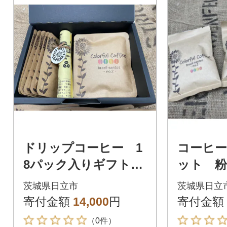
ドリップコーヒー 1
コーヒ
8パック入りギフト通
ット 粉
常印刷 3種類各6パッ
コロン
茨城県日立市
茨城県日立
ク(ブラジル・コロン
マラ)20
寄付金額
14,000
円
寄付金額
ビア・グァテマラ)
（0件）