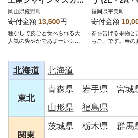
土産シャインマスカッ
う (2L・2A・
ト2房
パック) (宇美
岡山県鏡野町
福岡県宇美町
寄付金額
13,500
円
寄付金額
10,0
種なしで皮ごと食べられる大
春を告げる果物と
人気の爽やかであまーいシャ
ちご』です。春の
インマスカット
ックをご用意いた
北海道
北海道
青森県
岩手県
宮城
東北
山形県
福島県
茨城県
栃木県
群馬
関東