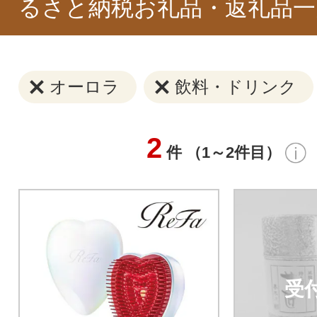
るさと納税お礼品・返礼品一
オーロラ
飲料・ドリンク
2
件 （1～2件目）
受