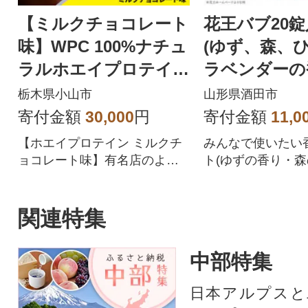
【ミルクチョコレート
花王バブ20錠
味】WPC 100%ナチュ
(ゆず、森、
ラルホエイプロテイン
ラベンダーの
3kg
栃木県小山市
山形県酒田市
寄付金額
30,000
円
寄付金額
11,0
【ホエイプロテイン ミルクチ
みんなで使いたい
ョコレート味】有名店のよう
ト(ゆずの香り・
な絶品のチョコレート風味!
のきの香り・ラベ
り)
関連特集
中部特集
日本アルプスと