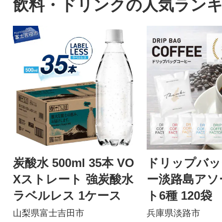
飲料・ドリンクの人気ラン
炭酸水 500ml 35本 VO
ドリップバッ
Xストレート 強炭酸水
ー淡路島アソ
ラベルレス 1ケース
ト6種 120
べ ドリッ
山梨県富士吉田市
兵庫県淡路市