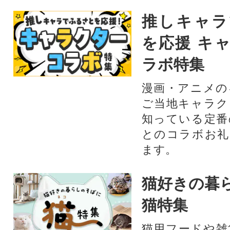
推しキャラ
を応援 キ
ラボ特集
漫画・アニメの
ご当地キャラク
知っている定番
とのコラボお礼
ます。​
猫好きの暮
猫特集
猫用フードや雑