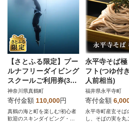
【さとふる限定】プー
永平寺そば極
ルナフリーダイビング
フト(つゆ付き)
スクールご利用券(30,0
人前相当)
00円)
神奈川県真鶴町
福井県永平寺町
寄付金額
110,000
円
寄付金額
6,00
真鶴の海と町を楽しむ!初心者
永平寺町産玄そば
歓迎のスキンダイビング・フ
し、そばの実を丸
リーダイビング
挽きぐるみのそば