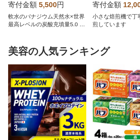
at14601
寄付金額
5,500
円
寄付金額
12,0
軟水のバナジウム天然水×世界
小さな焙煎機で丁
最高レベルの炭酸充填量5.0 無
煎しています
糖 強炭酸水500ml×24本+11本!
美容の人気ランキング