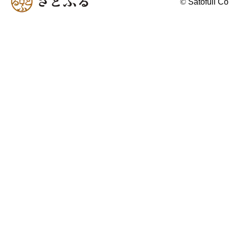
©
Satofull Co.