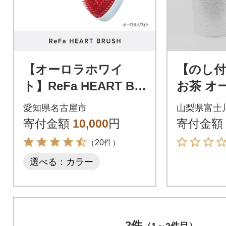
【オーロラホワイ
【のし付
ト】ReFa HEART BR
お茶 オ
USH リファ ハートブ
愛知県名古屋市
山梨県富士
ラシ 美容
寄付金額
10,000
円
寄付金額
（20件）
選べる：カラー
2件
（1～2件目）