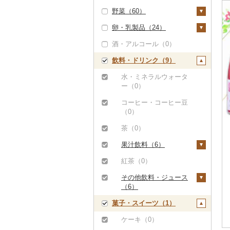
野菜（60）
豚肉（加工品）（0）
ぶどう・マスカット
（0）
卵・乳製品（24）
鶏肉（0）
いも（58）
いちご（0）
酒・アルコール（0）
鹿肉（0）
じゃがいも（56）
トマト（2）
卵（24）
りんご（0）
飲料・ドリンク（9）
馬肉（0）
さつまいも（0）
フルーツトマト（0）
玉ねぎ（11）
チーズ（0）
もも（0）
羊肉・ラム肉（ジンギ
その他いも（1）
ミニトマト（2）
ねぎ（5）
ヨーグルト（0）
水・ミネラルウォータ
スカン）（0）
メロン（1）
ー（0）
その他トマト（0）
とうもろこし（2）
牛乳（0）
鴨肉（0）
さくらんぼ（0）
コーヒー・コーヒー豆
根菜（4）
バター（0）
（0）
猪肉（0）
梨（0）
人参（3）
アスパラガス（0）
その他乳製品（0）
茶（0）
その他肉・加工品（3
マンゴー（0）
大根（0）
豆（0）
0）
果汁飲料（6）
みかん・柑橘（0）
自然薯（0）
きのこ（0）
りんごジュース（0）
紅茶（0）
すいか（0）
レンコン（0）
その他野菜（0）
みかんジュース（オレ
その他飲料・ジュース
キウイ（0）
ンジジュース）（0）
（6）
にんにく・生姜（0）
柿（カキ）（0）
菓子・スイーツ（1）
その他果汁飲料（6）
野菜ジュース（0）
その他根菜（1）
ドライフルーツ（0）
炭酸飲料（1）
ケーキ（0）