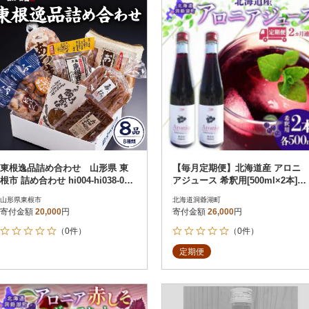
東根逸品詰め合わせ 山形県 東
【毎月定期便】北海道産 アロニ
根市 詰め合わせ hi004-hi038-001
アジュース 希釈用[500ml×2本]全
r
2回
山形県東根市
北海道洞爺湖町
寄付金額
20,000
円
寄付金額
26,000
円
（0件）
（0件）
定期便