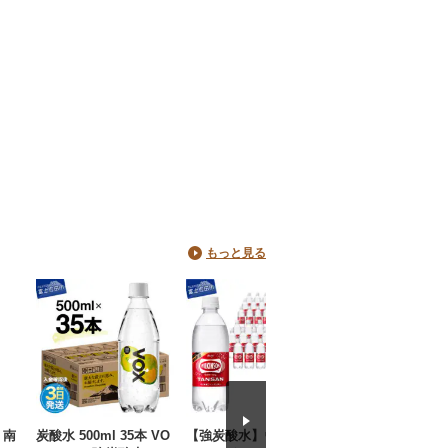
もっと見る
 南
炭酸水 500ml 35本 VO
【強炭酸水】ウィルキ
カゴメ トマトジ