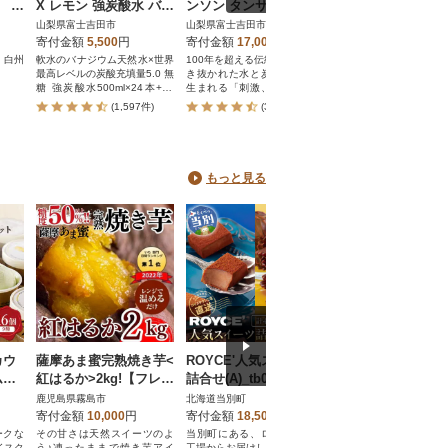
本 ペ
X レモン 強炭酸水 バナ
ンソン タンサン 500ml
ス食塩無添加 720
の水
ジウム 1ケース 入金確
×2箱(24本入)計48本 ペ
PET×15本
山梨県富士吉田市
山梨県富士吉田市
栃木県那須塩原市
認後最短3日発送
ットボトル アサヒ飲料
寄付金額
5,500
円
寄付金額
17,000
円
寄付金額
16,000
円
 白州
軟水のバナジウム天然水×世界
100年を超える伝統と信頼。磨
トマト100%の機能性表
最高レベルの炭酸充填量5.0 無
き抜かれた水と炭酸ガスから
です。血中コレステロ
糖 強炭酸水500ml×24本+11
生まれる「刺激、強め」の本
気になる方や血圧が高
本!
格炭酸です。
にお勧めです。
(1,597件)
(370件)
(142件)
もっと見る
カウ
薩摩あま蜜完熟焼き芋<
ROYCE'人気スイーツ
日本ギフト大賞!ミ
ムセ
紅はるか>2kg!【フレッ
詰合せ(A)_tb01-001
レープロール宇治抹
シュジャパン鹿児島】
人気スイーツブラ
鹿児島県霧島市
北海道当別町
京都府京都市
A-180
ご褒美スイーツ
寄付金額
10,000
円
寄付金額
18,500
円
寄付金額
5,000
円
ークな
その甘さは天然スイーツのよ
当別町にある、ロイズタウン
日本ギフト大賞京都賞受
イスク
う♪凍ったままで焼き芋アイ
工場からお届けします。
治抹茶ミルクレープロール