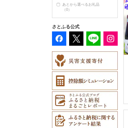
おせち（0）
あとから選べるお礼品
箸（0）
楽器・器材（0）
（0）
その他加工品（0）
スプーン・フォーク・
本・CD・DVD（0）
ナイフ（0）
おもちゃ・ぬいぐるみ
さとふる公式
皿・椀（0）
（0）
弁当箱（0）
ご当地キャラクター
（0）
その他食器（0）
ベビー用品（0）
ペット用品（0）
防災グッズ（0）
その他雑貨（0）