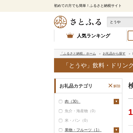
初めての方でも簡単！ふるさと納税サイト
人気ランキング
「ふるさと納税」ホーム
お礼品から探す
「とうや」飲料・ドリンク
お礼品カテゴリ
解除
肉（30）
1
魚介・海産物（0）
牛肉（精肉）（0）
米・パン（0）
牛肉（加工品）（0）
果物・フルーツ（1）
豚肉（精肉）（0）