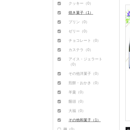
その他果物（0）
豆乳（0）
クッキー（0）
その他飲料・ジュース
焼き菓子（1）
（5）
プリン（0）
ゼリー（0）
チョコレート（0）
カステラ（0）
アイス・ジェラート
（0）
その他洋菓子（0）
煎餅・おかき（0）
羊羹（0）
饅頭（0）
大福（0）
その他和菓子（1）
麺（0）