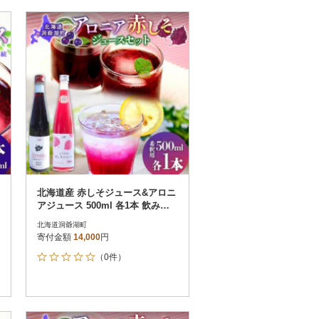
北海道産 赤しそジュース&アロニ
アジュース 500ml 各1本 飲み比
べ セット 洞爺湖町
北海道洞爺湖町
寄付金額
14,000
円
（0件）