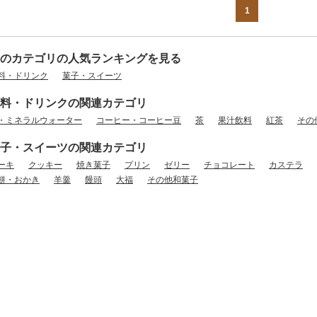
1
のカテゴリの人気ランキングを見る
料・ドリンク
菓子・スイーツ
料・ドリンクの関連カテゴリ
・ミネラルウォーター
コーヒー・コーヒー豆
茶
果汁飲料
紅茶
その
子・スイーツの関連カテゴリ
ーキ
クッキー
焼き菓子
プリン
ゼリー
チョコレート
カステラ
餅・おかき
羊羹
饅頭
大福
その他和菓子