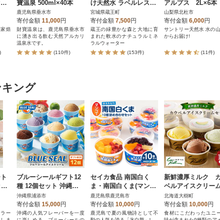
セッ
寶温泉 500ml×40本
け天然水 ラベルレス
アルプス 2L×6
比
500ml×42本 【04301-0
ットボトル 白州
鹿児島県垂水市
宮城県蔵王町
山梨県北杜市
 a
732】
寄付金額
11,000
円
寄付金額
7,500
円
寄付金額
6,000
円
自家焙
財寶温泉は、鹿児島県垂水市
蔵王の緑豊かな森と大地に育
サントリー天然水 水の山
に湧き出る飲む天然アルカリ
まれた軟水のナチュラルミネ
からお届け!
温泉水です。
ラルウォーター
)
(110件)
(153件)
(11件)
ンキング
ート
ブルーシールギフト12
セイカ食品 南国白く
新鮮濃厚ミルク 
ット
種 12個セット 沖縄人
ま・南国白くま(マンゴ
ベルアイスクリー
気フレーバー詰め合わ
ー)詰め合わせセット
ット9種16個
沖縄県浦添市
鹿児島県鹿児島市
北海道大樹町
せ
K051-001
寄付金額
15,000
円
寄付金額
10,000
円
寄付金額
10,000
円
ェラー
沖縄の人気フレーバーを一度
鹿児島で夏の風物詩として不
食材にこだわったユニ
けしま
に楽しめる、ブルーシールの
動の人気を誇る「氷白熊」!
味が含まれた9種類のア