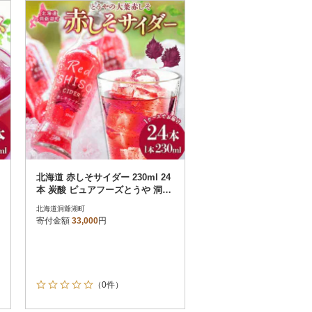
お届け時間帯指定可
発送される月指定可
件数順
90
評価順
120
が高い順
その他
解除
が低い順
さとふる限定のお礼品
定期便
さとふるアプリdeワンストップ申請
対象
北海道 赤しそサイダー 230ml 24
本 炭酸 ピュアフーズとうや 洞爺
湖町
北海道洞爺湖町
寄付金額
33,000
円
）
（0件）