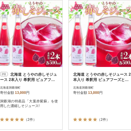
円
レビュー
レビュー
決済方法
解除
寄付金額
PayPay
発送種別
解除
クレジットカード決済
寄付金額
通常
Amazon Pay
冷蔵便
楽天ペイ
冷凍便
メルペイ
コンビニ支払い
ソフトバンクまとめて支払い
au PAY（auかんたん決済）
北海道 とうやの赤しそジュ
北海道 とうやの赤しそジュース 2
PR
d払い
ース 2本入り 希釈用 ピュアフー
本入り 希釈用 ピュアフーズとう
金融機関(Pay-easy決済)
ズとうや 洞爺湖町
や 洞爺湖町
北海道洞爺湖町
北海道洞爺湖町
寄付金額
13,000
円
寄付金額
13,000
円
洞爺湖の特産品「大葉赤紫蘇」を使
解除
結果を見る（
10
件
用した濃縮しそジュース!
（2件）
（2件）