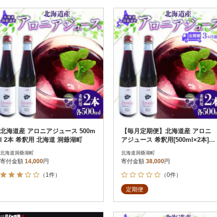
北海道産 アロニアジュース 500m
【毎月定期便】北海道産 アロニ
l 2本 希釈用 北海道 洞爺湖町
アジュース 希釈用[500ml×2本]全
3回
北海道洞爺湖町
北海道洞爺湖町
寄付金額
14,000
円
寄付金額
38,000
円
（1件）
（0件）
定期便