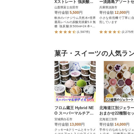
Xストレート 強炭酸水
ー淡路島アソート
ラベルレス 1ケース
ト6種 120袋 飲み
山梨県富士吉田市
兵庫県淡路市
べ ドリップバッグ
寄付金額
5,500
円
寄付金額
12,000
円
t14601
軟水のバナジウム天然水×世界
小さな焙煎機で丁寧に
最高レベルの炭酸充填量5.0 無
煎しています
糖 強炭酸水500ml×24本+11
本!
(1,597件)
(2,275件
菓子・スイーツの人気ラ
フロム蔵王 Hybrid NE
北海道江別ジェラ
O スーパーマルチアイ
おまかせ22種類セ
スクリームBOX24(6種
<80ml×22個>
宮城県白石市
北海道江別市
×4個)
寄付金額
13,000
円
寄付金額
14,000
円
クッキー&クリームとキャラメ
手作りのなめらかなジ
ルマキアート入りのアイスク
トです。22種類お届