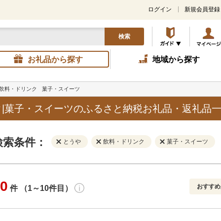
ログイン
新規会員登録
検索
お礼品から探す
地域から探す
飲料・ドリンク
菓子・スイーツ
|菓子・スイーツのふるさと納税お礼品・返礼品
検索条件：
とうや
飲料・ドリンク
菓子・スイーツ
0
おすすめ
件 （1～10件目）
寄付金額
解除
地域
解除
おすすめ
円～
新着順