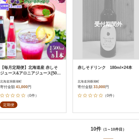
受付期間外
【毎月定期便】北海道産 赤しそ
赤しそドリンク 180ml×24本
ジュース&アロニアジュース[500
ml 各1本]全3回
北海道洞爺湖町
北海道洞爺湖町
寄付金額
41,000
円
寄付金額
33,000
円
（0件）
（0件）
定期便
10件
（1～10件目）