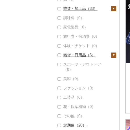
惣菜・加工品（33）
調味料（0）
惣菜（0）
家電製品（0）
カレー・シチュー
（0）
旅行券・宿泊券（0）
鍋（0）
体験・チケット（0）
ピザ（0）
雑貨・日用品（6）
レトルト（31）
スポーツ・アウトドア
家具・インテリア
（0）
スープ（0）
（0）
美容（0）
豆腐・納豆（0）
寝具（0）
ファッション（0）
漬物（2）
タオル（0）
工芸品（0）
梅干（0）
缶詰・瓶詰（0）
文房具・印鑑（0）
花・観葉植物（0）
キムチ（0）
乾物（1）
食器（6）
その他（0）
その他漬物（2）
燻製（スモーク）
グラス・カップ（0）
キッチン用品（0）
（0）
定期便（20）
タンブラー（0）
日用品（0）