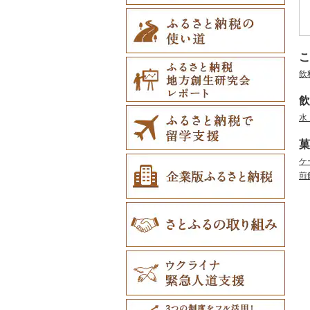
こ
飲
飲
水
菓
ケ
煎