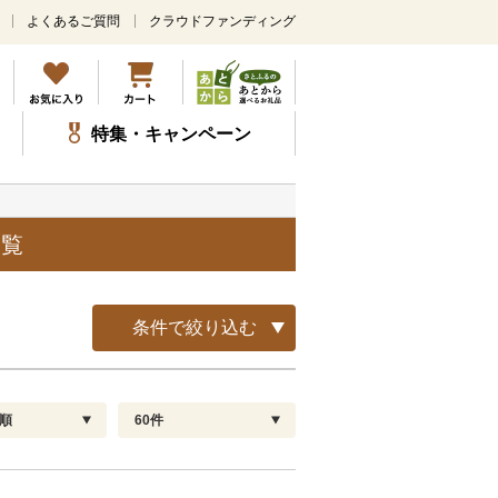
よくあるご質問
クラウドファンディング
メ
イ
ン
コ
ン
特集・キャンペーン
テ
ン
ツ
に
ス
一覧
キ
ッ
プ
条件で絞り込む
順
60件
配送指定
解除
順
30
お届け日時指定可
60