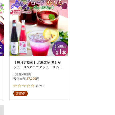
【毎月定期便】北海道産 赤しそ
ジュース&アロニアジュース[500
ml 各1本]全2回
北海道洞爺湖町
寄付金額
27,000
円
（0件）
定期便