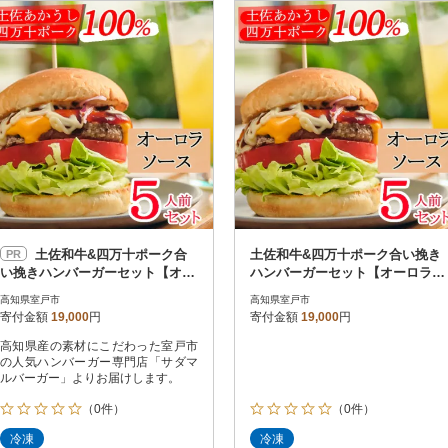
円
レビュー
レビュー
決済方法
解除
寄付金額
PayPay
発送種別
解除
クレジットカード決済
寄付金額
通常
Amazon Pay
冷蔵便
楽天ペイ
冷凍便
メルペイ
コンビニ支払い
ソフトバンクまとめて支払い
au PAY（auかんたん決済）
土佐和牛&四万十ポーク合
土佐和牛&四万十ポーク合い挽き
PR
d払い
い挽きハンバーガーセット【オー
ハンバーガーセット【オーロラソ
金融機関(Pay-easy決済)
ロラソース】【5人前】
ース】【5人前】
高知県室戸市
高知県室戸市
寄付金額
19,000
円
寄付金額
19,000
円
高知県産の素材にこだわった室戸市
解除
結果を見る（
5
件
の人気ハンバーガー専門店「サダマ
ルバーガー」よりお届けします。
（0件）
（0件）
冷凍
冷凍