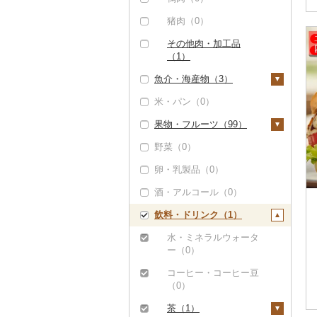
猪肉（0）
その他肉・加工品
（1）
魚介・海産物（3）
米・パン（0）
カニ（0）
果物・フルーツ（99）
エビ（0）
野菜（0）
いくら（0）
ぶどう・マスカット
（89）
卵・乳製品（0）
うに（0）
巨峰（0）
いちご（0）
酒・アルコール（0）
明太子・たらこ（0）
ナガノパープル（0）
りんご（1）
飲料・ドリンク（1）
その他魚卵（0）
ピオーネ（8）
もも（4）
貝（0）
水・ミネラルウォータ
デラウェア（0）
メロン（0）
ー（0）
うなぎ（0）
シャインマスカット
さくらんぼ（0）
コーヒー・コーヒー豆
鮮魚（0）
（11）
（0）
梨（9）
イカ・タコ（0）
その他ぶどう・マスカ
茶（1）