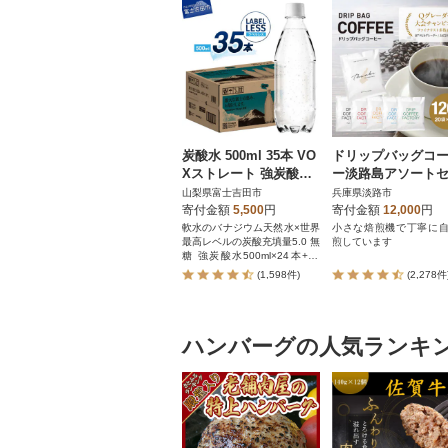
炭酸水 500ml 35本 VO
ドリップバッグコ
Xストレート 強炭酸水
ー淡路島アソート
ラベルレス 1ケース
ト6種 120袋 飲み
山梨県富士吉田市
兵庫県淡路市
べ ドリップバッグ
寄付金額
5,500
円
寄付金額
12,000
円
t14601
軟水のバナジウム天然水×世界
小さな焙煎機で丁寧に
最高レベルの炭酸充填量5.0 無
煎しています
糖 強炭酸水500ml×24本+11
本!
(1,598件)
(2,278件
ハンバーグの人気ランキ