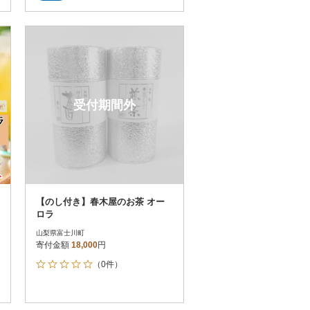
受付期間外
【のし付き】春木屋のお茶 オー
ロラ
山梨県富士川町
寄付金額
18,000
円
（0件）