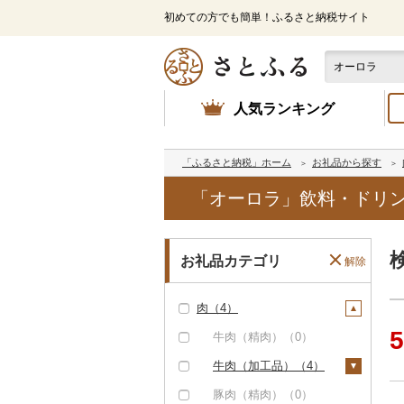
初めての方でも簡単！ふるさと納税サイト
人気ランキング
「ふるさと納税」ホーム
お礼品から探す
「オーロラ」飲料・ドリン
お礼品カテゴリ
解除
肉（4）
5
牛肉（精肉）（0）
牛肉（加工品）（4）
ハンバーグ（4）
豚肉（精肉）（0）