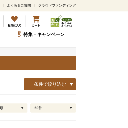
よくあるご質問
クラウドファンディング
メ
イ
ン
コ
ン
特集・キャンペーン
テ
ン
ツ
に
ス
覧
キ
ッ
プ
条件で絞り込む
順
60件
配送指定
解除
順
30
お届け日時指定可
60