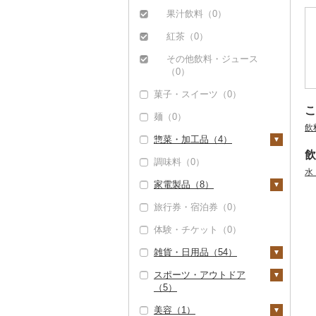
和梨（0）
マンゴー（0）
ット（70）
海苔・海藻（0）
飲料（0）
果汁飲料（0）
洋梨・ラフランス
みかん・柑橘（0）
干物（0）
（9）
茶葉・ティーバッグ
紅茶（0）
すいか（0）
（1）
その他魚介・加工品
その他飲料・ジュース
（3）
キウイ（0）
静岡茶（0）
（0）
しらす・ちりめん
柿（カキ）（0）
菓子・スイーツ（0）
足柄茶（0）
（0）
こ
ドライフルーツ（0）
麺（0）
知覧茶（0）
かまぼこ・練り製品
飲
その他果物（0）
惣菜・加工品（4）
（0）
八女茶（0）
飲
調味料（0）
その他魚介・加工品
その他茶（0）
惣菜（0）
水
（3）
家電製品（8）
カレー・シチュー
（0）
旅行券・宿泊券（0）
季節・空調家電（0）
鍋（0）
体験・チケット（0）
キッチン家電（0）
ピザ（0）
雑貨・日用品（54）
照明器具（2）
レトルト（0）
スポーツ・アウトドア
パソコン・周辺機器
家具・インテリア
（5）
スープ（0）
（0）
（5）
美容（1）
豆腐・納豆（0）
TV・オーディオ・カ
タンス（0）
寝具（27）
ゴルフ（0）