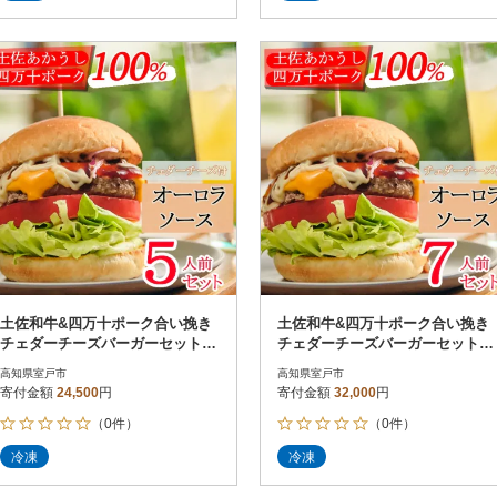
土佐和牛&四万十ポーク合い挽き
土佐和牛&四万十ポーク合い挽き
チェダーチーズバーガーセット
チェダーチーズバーガーセット
【オーロラソース】【5人前】
【オーロラソース】【7人前】
高知県室戸市
高知県室戸市
寄付金額
24,500
円
寄付金額
32,000
円
（0件）
（0件）
冷凍
冷凍