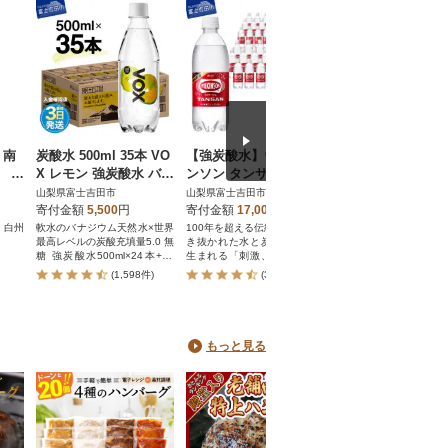
 南
炭酸水 500ml 35本 VO
【強炭酸水】ウィルキ
カゴメ トマトジ
本 ペ
X レモン 強炭酸水 バナ
ンソン タンサン 500ml
ス食塩無添加 720
の水
ジウム 1ケース 入金確
×2箱(24本入)計48本 ペ
PET×15本
山梨県富士吉田市
山梨県富士吉田市
栃木県那須塩原市
認後最短3日発送
ットボトル アサヒ飲料
寄付金額
5,500
円
寄付金額
17,000
円
寄付金額
16,000
円
 白州
軟水のバナジウム天然水×世界
100年を超える伝統と信頼。磨
トマト100%の機能性表
最高レベルの炭酸充填量5.0 無
き抜かれた水と炭酸ガスから
です。血中コレステロ
糖 強炭酸水500ml×24本+11
生まれる「刺激、強め」の本
気になる方や血圧が高
本!
格炭酸です。
にお勧めです。
(1,598件)
(370件)
(142件)
もっと見る