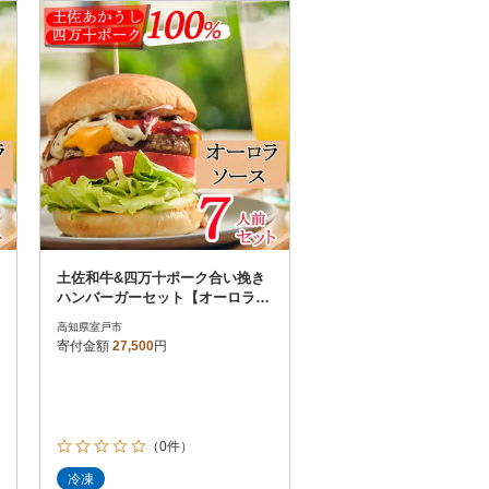
お届け時間帯指定可
発送される月指定可
件数順
90
評価順
120
が高い順
その他
解除
が低い順
さとふる限定のお礼品
定期便
さとふるアプリdeワンストップ申請
対象
土佐和牛&四万十ポーク合い挽き
ハンバーガーセット【オーロラソ
ース】【7人前】
高知県室戸市
寄付金額
27,500
円
）
（0件）
冷凍