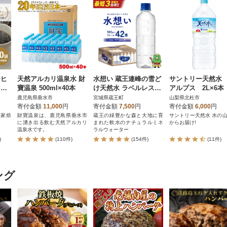
ーヒ
天然アルカリ温泉水 財
水想い 蔵王連峰の雪ど
サントリー天然水
セッ
寶温泉 500ml×40本
け天然水 ラベルレス
アルプス 2L×6
比
500ml×42本 【04301-0
ットボトル 白州
鹿児島県垂水市
宮城県蔵王町
山梨県北杜市
 a
732】
寄付金額
11,000
円
寄付金額
7,500
円
寄付金額
6,000
円
自家焙
財寶温泉は、鹿児島県垂水市
蔵王の緑豊かな森と大地に育
サントリー天然水 水の山
に湧き出る飲む天然アルカリ
まれた軟水のナチュラルミネ
からお届け!
温泉水です。
ラルウォーター
)
(110件)
(154件)
(11件)
ング