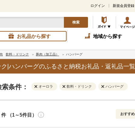
ログイン
新規会員登録
検索
お礼品から探す
地域から探す
肉
飲料・ドリンク
豚肉（加工品）
ハンバーグ
ク|ハンバーグのふるさと納税お礼品・返礼品一
検索条件：
オーロラ
飲料・ドリンク
ハンバーグ
おすすめ
件 （1～5件目）
寄付金額
解除
地域
解除
おすすめ
円～
新着順