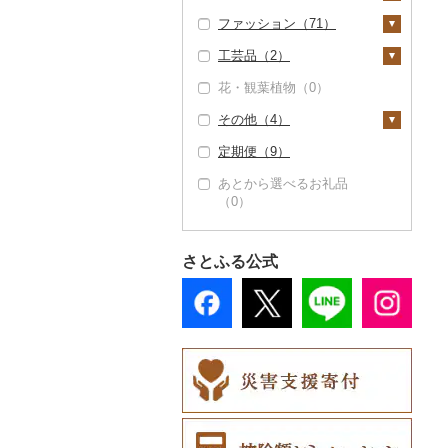
メラ（5）
ファッション（71）
漬物（0）
机・テーブル（0）
布団（0）
タオル（0）
釣り（0）
スキンケア（0）
美容・健康家電（0）
工芸品（2）
缶詰・瓶詰（0）
椅子・チェア・ソファ
枕（0）
文房具・印鑑（0）
サイクリング（0）
シャンプー・リンス
鞄・バッグ（1）
カー用品（0）
（0）
（0）
花・観葉植物（0）
乾物（0）
毛布（14）
食器（8）
アウトドア・キャンプ
トートバッグ・ショル
洋服（0）
織物（0）
時計（0）
その他家具・インテリ
（5）
石鹸・ボディーソープ
ダーバッグ（1）
その他（4）
燻製（スモーク）
タオルケット（0）
グラス・カップ（4）
キッチン用品（3）
和服（0）
陶器・漆器（0）
ア（5）
（0）
（0）
その他家電（1）
その他スポーツ（0）
キャリーバッグ・スー
定期便（9）
その他寝具（13）
タンブラー（5）
包丁（0）
日用品（14）
靴・履物（2）
その他装飾品・工芸品
地域サービス（0）
入浴剤（0）
ツケース（0）
おせち（0）
（2）
あとから選べるお礼品
箸（0）
フライパン（0）
洗剤（0）
楽器・器材（1）
靴・シューズ（0）
アクセサリー（68）
その他（4）
アロマ（0）
その他鞄・バッグ
（0）
その他加工品（4）
数珠（0）
（0）
スプーン・フォーク・
鍋（0）
トイレットペーパー
本・CD・DVD（0）
スリッパ・下駄・草履
ペンダント・ネックレ
その他服飾小物（2）
プロテイン（0）
ナイフ（0）
（8）
（0）
ス（52）
工芸品（2）
まな板（0）
おもちゃ・ぬいぐるみ
財布（0）
その他美容（1）
さとふる公式
皿・椀（0）
ティッシュ（0）
（1）
その他靴・履物（2）
ピアス・イヤリング
播州そろばん（0）
土鍋（0）
ショール・ストール
（52）
弁当箱（0）
その他日用品（10）
ご当地キャラクター
（0）
美濃和紙（0）
その他キッチン用品
（0）
真珠・パール（52）
その他食器（0）
（3）
ネクタイ・ベルト
民芸品（0）
ベビー用品（0）
その他アクセサリー
（0）
（9）
ペット用品（0）
マフラー・手袋（0）
防災グッズ（6）
その他服飾小物（2）
その他雑貨（11）