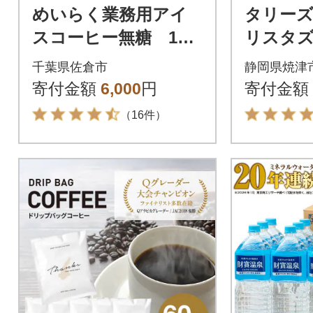
めいらく業務用アイ
タリーズ
スコーヒー無糖 1L×
リスタズ
6本
0ml(a11-
千葉県佐倉市
静岡県焼津
寄付金額
6,000
円
寄付金額
（16件）