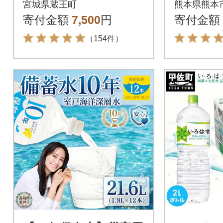
宮城県蔵王町
熊本県熊本
301-0732】
【JA熊
寄付金額
7,500
円
寄付金額
（154件）