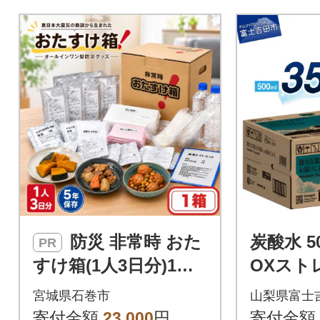
防災 非常時 おた
炭酸水 50
PR
すけ箱(1人3日分)1箱
OXスト
防災グッズ 防災セッ
水 ラベ
宮城県石巻市
山梨県富士
ト トイレ 水 備蓄 非
ス
寄付金額
23,000
円
寄付金額