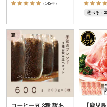
飲料
（142件）
選べる：
コーヒー豆 3種 訳あ
【鹿児島