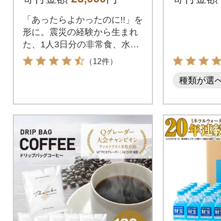
常用 災害
「あったらよかったのに!!」を
形に。震災の経験から生まれ
た、1人3日分の非常食、水、
トイレ、防災グッズを詰め込
（12件）
んだオールインワン型の防災
種類が選
セット。