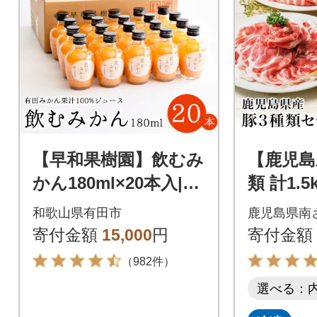
【早和果樹園】飲むみ
【鹿児島
かん180ml×20本入|有
類 計1.
田みかん100%ストレ
肉 小分
和歌山県有田市
鹿児島県南
ートジュース
ク
寄付金額
15,000
円
寄付金額
（982件）
選べる：