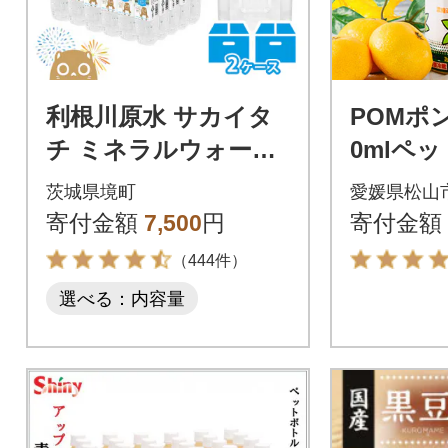
利根川原水 サカイタ
POMポ
チ ミネラルウォータ
0mlペッ
ー 500ml 24本×2ケー
茨城県境町
愛媛県松山
ス 水
寄付金額
7,500
円
寄付金額
（444件）
選べる：内容量