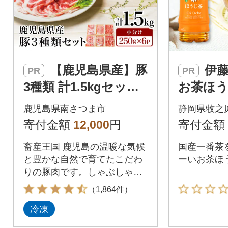
【鹿児島県産】豚
伊藤園 お～い
PR
PR
3種類 計1.5kgセット
お茶ほう
豚肉 小分け 冷凍 カミ
00ml×2
鹿児島県南さつま市
静岡県牧之
チク
寄付金額
12,000
円
寄付金額
畜産王国 鹿児島の温暖な気候
国産一番茶を
と豊かな自然で育てたこだわ
ーいお茶ほ
りの豚肉です。しゃぶしゃぶ
用の肩ロース 生姜焼き用のロ
（1,864件）
ース肉 豚バラスライス
冷凍