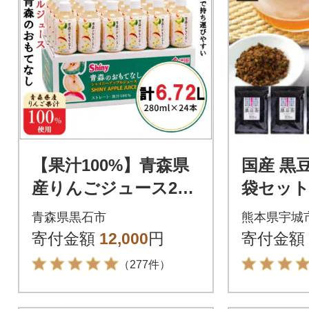
【果汁100%】青森県
国産 黒豆
産りんごジュース24
袋セッ
本《シャイニーアッ
青森県黒石市
熊本県宇城
プルジュース》
寄付金額
12,000
円
寄付金額
（277件）