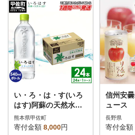
い・ろ・は・す(いろ
信州安曇
はす)阿蘇の天然水 5
ュース
40mLPET×24本×1ケ
熊本県甲佐町
長野県
ース
寄付金額
8,000
円
寄付金額