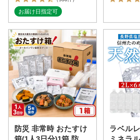
お届け日指定可
防災 非常時 おたすけ
ラベル
箱(1人3日分)1箱 防災
ミネラ