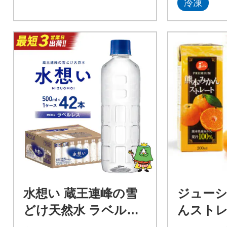
冷凍
水想い 蔵王連峰の雪
ジューシ
どけ天然水 ラベルレ
んストレ
ス 500ml×42本 【04
ュース 20