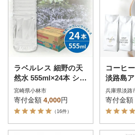
ラベルレス 細野の天
コーヒー
然水 555ml×24本 シリ
淡路島
カ水 ミネラルウォー
ト 3種 2
宮崎県小林市
兵庫県淡路
ター(DAS031)
4袋) at
寄付金額
4,000
円
寄付金額
（16件）