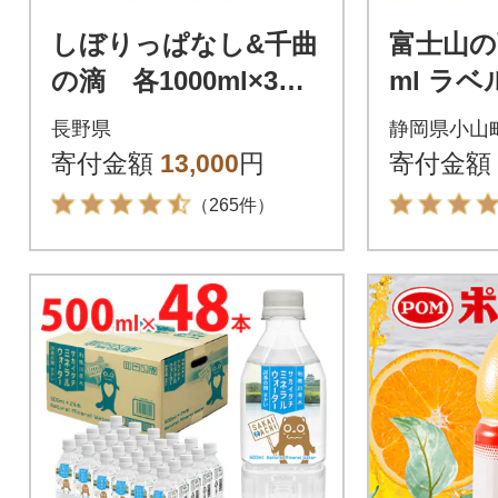
しぼりっぱなし&千曲
富士山の
の滴 各1000ml×3本
ml ラベ
(計6本)
入
長野県
静岡県小山
寄付金額
13,000
円
寄付金額
（265件）