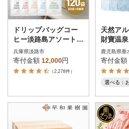
ドリップバッグコー
天然アル
ヒー淡路島アソート
財寶温泉 
セット6種 120袋 飲
兵庫県淡路市
鹿児島県垂
み比べ ドリップバ
寄付金額
12,000
円
寄付金額
ッグ at14601
（2,278件）
選べる：