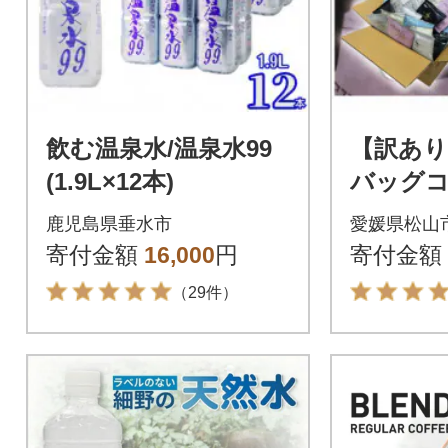
飲む温泉水/温泉水99
【訳あ
(1.9L×12本)
バッグ
合わせ5
鹿児島県垂水市
愛媛県松山
寄付金額
16,000
円
寄付金額
（29件）