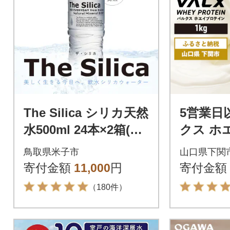
The Silica シリカ天然
5営業日
水500ml 24本×2箱(計4
クス ホ
8本)
ン チョ
鳥取県米子市
山口県下関
1kg IY0
寄付金額
11,000
円
寄付金額
（180件）