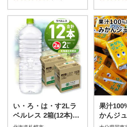
い・ろ・は・す2Lラ
果汁10
ベルレス 2箱(12本)セ
かんジュー
ット_hs137-019
0本_152