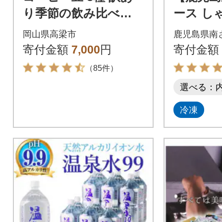
り季節の飲み比べセ
ース し
ット 600g(200g×3袋)
計2kg (
岡山県高梁市
鹿児島県南
パック)
寄付金額
7,000
円
寄付金額
（85件）
選べる：
冷凍