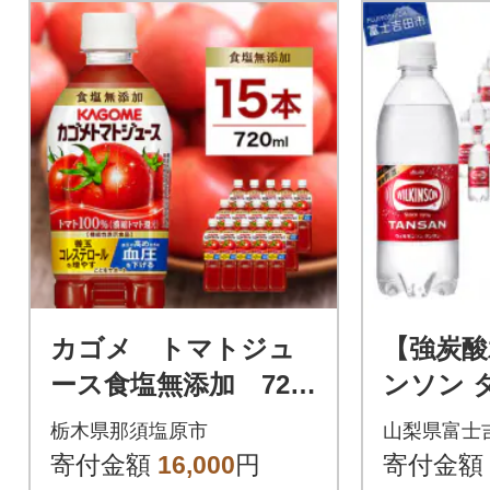
カゴメ トマトジュ
【強炭酸
ース食塩無添加 720
ンソン タ
ml PET×15本
ml×2箱(
栃木県那須塩原市
山梨県富士
ペットボ
寄付金額
16,000
円
寄付金額