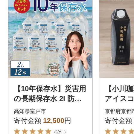
【10年保存水】災害用
【小川珈
の長期保存水 2l 防災
アイスコ
グッズに必要な災害
1000m
高知県室戸市
京都府京都
特化の飲料水 ペット
コーヒー
寄付金額
12,500
円
寄付金額
ボトル 備蓄品
（2件）