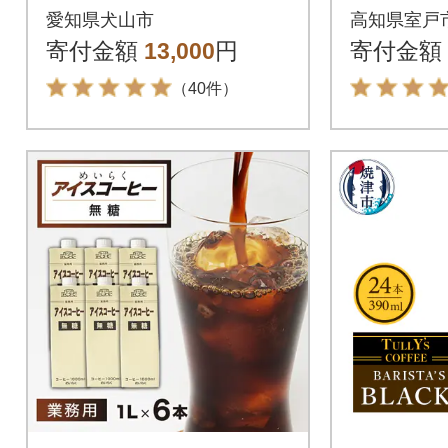
ース
～セット
愛知県犬山市
高知県室戸
寄付金額
13,000
円
寄付金額
（40件）