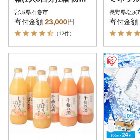
グッズ 防災セット ト
「信州
宮城県石巻市
長野県塩尻
イレ 水 備蓄 非常用
水」 2
寄付金額
23,000
円
寄付金額
災害
×6本 長
（12件）