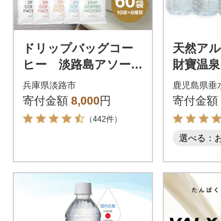
ドリップバッグコー
天然アル
ヒー 淡路島アソート
財寶温泉 
セット 6種 60袋
市)
兵庫県淡路市
鹿児島県垂
飲み比べ ドリップ
寄付金額
8,000
円
寄付金額
バッグ at14609
（442件）
選べる：