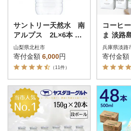
サントリー天然水 南
コーヒー
アルプス 2L×6本
ま 淡路
ペットボトル 白州
ット 3種 
山梨県北杜市
兵庫県淡路
の水
4袋) at
寄付金額
6,000
円
寄付金額
（11件）