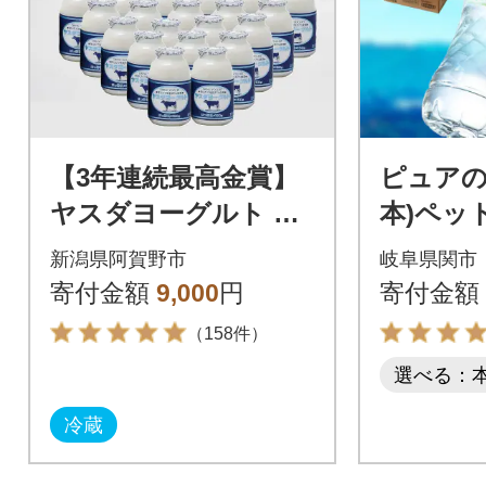
【3年連続最高金賞】
ピュアの森
ヤスダヨーグルト 小
本)ペッ
ボトル 150g×20本
水 飲料
新潟県阿賀野市
岐阜県関市
ォーター
寄付金額
9,000
円
寄付金額
（158件）
選べる：
冷蔵