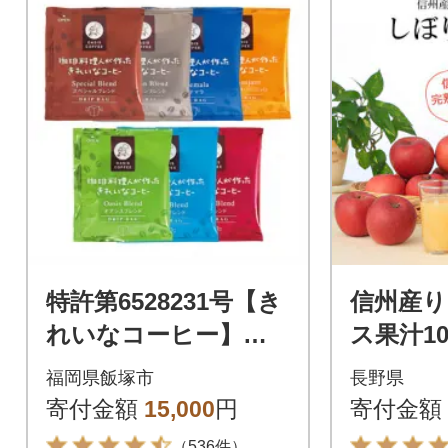
特許第6528231号【き
信州産
れいなコーヒー】ド
ス果汁1
リップバッグ7種セッ
っぱなし」
福岡県飯塚市
長野県
ト(合計105袋)
本
寄付金額
15,000
円
寄付金額
（536件）