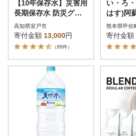
【10年保存水】災害用
い・ろ・
長期保存水 防災グッ
はす)阿
ズに必需品の飲料水
LPET×
高知県室戸市
熊本県甲佐
ペットボトル
寄付金額
13,000
円
寄付金額
（89件）