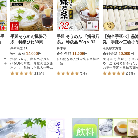
の手
手延そうめん揖保乃
手延 そうめん 「揖保乃
【完全手延べ】黒
×2
糸 特級ひね30束
糸」 特級品 50g × 32束
発 手延べ三輪そ
(1,600g)
ん 2000g(三輪
兵庫県太子町
兵庫県
奈良県黒滝村
鳥居 誉50g×40束)
寄付金額
14,000
円
寄付金額
11,000
円
寄付金額
10,000
円
ん。コ
揖保乃糸は、良質の小麦粉、
伝統的な職人技が光る至極の
実は冬も美味しく食
は、手
揖保川の清流、赤穂の塩を原
一品
る、黒滝村で作られた
料とし、熟練した職人が丹精
の完全手延べ三輪素麺
込めて作る逸品です。
し上がりください。
(233件)
(2件)
(37件)