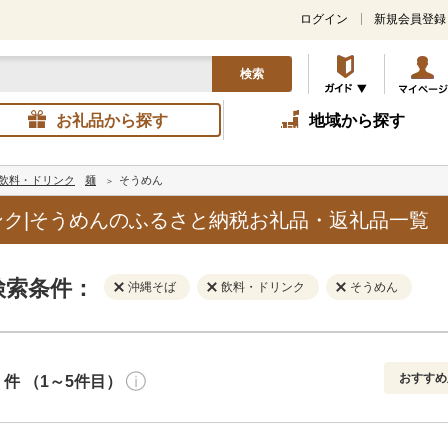
ログイン
新規会員登録
検索
お礼品から探す
地域から探す
飲料・ドリンク
麺
そうめん
ク|そうめんのふるさと納税お礼品・返礼品一覧
検索条件：
沖縄そば
飲料・ドリンク
そうめん
おすすめ
件 （1～5件目）
寄付金額
解除
地域
解除
おすすめ
円～
新着順