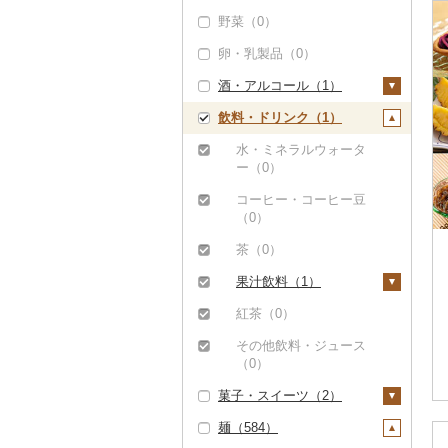
野菜（0）
ステーキ（0）
豚肉（加工品）（5
甘エビ（0）
いくら（0）
ぶどう・マスカット
0）
（0）
卵・乳製品（0）
すき焼き（0）
ボタンエビ（0）
うに（0）
ハンバーグ（1）
鶏肉（0）
いちご（0）
酒・アルコール（1）
しゃぶしゃぶ（1）
伊勢海老（0）
明太子・たらこ（1）
もつ鍋（0）
鹿肉（0）
りんご（0）
飲料・ドリンク（1）
焼肉（0）
その他エビ（1）
明太子（1）
その他魚卵（0）
ビール・発泡酒（1）
ハム（0）
馬肉（0）
もも（0）
アグー豚（0）
たらこ（0）
貝（0）
ビール（0）
日本酒（0）
水・ミネラルウォータ
ソーセージ・ウインナ
羊肉・ラム肉（ジンギ
メロン（0）
ー（0）
その他豚肉（精肉）
うなぎ（0）
発泡酒（0）
焼酎（0）
ー（0）
スカン）（0）
（1）
さくらんぼ（0）
コーヒー・コーヒー豆
鮮魚（0）
地ビール・クラフトビ
梅酒（0）
ベーコン・サラミ
鴨肉（1）
（0）
梨（0）
ール（0）
（0）
イカ・タコ（0）
泡盛（0）
猪肉（0）
茶（0）
マンゴー（1）
その他豚肉（加工品）
海苔・海藻（1）
ワイン（0）
その他肉・加工品
果汁飲料（1）
（49）
みかん・柑橘（0）
（0）
海苔（0）
干物（0）
ウイスキー（0）
りんごジュース（0）
紅茶（0）
すいか（0）
わかめ（0）
その他魚介・加工品
リキュール・洋酒
みかんジュース（オレ
その他飲料・ジュース
（1）
キウイ（0）
（0）
ンジジュース）（0）
（0）
ひじき（0）
しらす・ちりめん
柿（カキ）（0）
甘酒（0）
菓子・スイーツ（2）
その他果汁飲料（1）
その他海苔・海藻
（0）
（1）
ドライフルーツ（0）
ノンアルコール（0）
麺（584）
ケーキ（0）
かまぼこ・練り製品