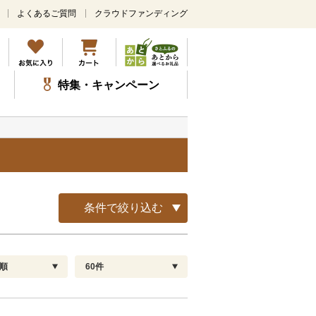
よくあるご質問
クラウドファンディング
メ
イ
ン
コ
ン
特集・キャンペーン
テ
ン
ツ
に
ス
キ
ッ
プ
条件で絞り込む
順
60件
配送指定
解除
順
30
お届け日時指定可
60