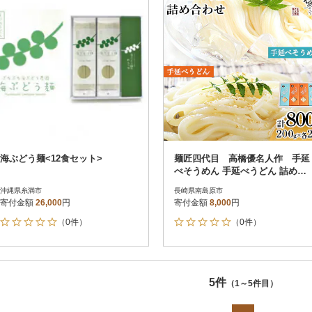
海ぶどう麺<12食セット>
麺匠四代目 高橋優名人作 手延
べそうめん 手延べうどん 詰め合
わせ 16束 計800g
沖縄県糸満市
長崎県南島原市
寄付金額
26,000
円
寄付金額
8,000
円
（0件）
（0件）
5件
（1～5件目）