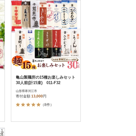
お届け時間帯指定可
発送される月指定可
件数順
90
評価順
120
が高い順
その他
解除
が低い順
さとふる限定のお礼品
定期便
さとふるアプリdeワンストップ申請
対象
亀山製麺所の15種お楽しみセット
30人前(計15束) 011-F32
山形県寒河江市
寄付金額
13,000
円
（8件）
）