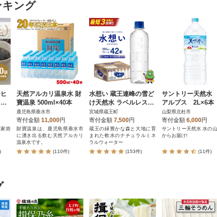
ンキング
ーヒ
天然アルカリ温泉水 財
水想い 蔵王連峰の雪ど
サントリー天然水
セッ
寶温泉 500ml×40本
け天然水 ラベルレス
アルプス 2L×6
比
500ml×42本 【04301-0
ットボトル 白州
鹿児島県垂水市
宮城県蔵王町
山梨県北杜市
 a
732】
寄付金額
11,000
円
寄付金額
7,500
円
寄付金額
6,000
円
自家焙
財寶温泉は、鹿児島県垂水市
蔵王の緑豊かな森と大地に育
サントリー天然水 水の山
に湧き出る飲む天然アルカリ
まれた軟水のナチュラルミネ
からお届け!
温泉水です。
ラルウォーター
)
(110件)
(153件)
(11件)
グ