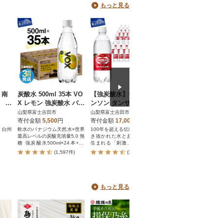
もっと見る
 南
炭酸水 500ml 35本 VO
【強炭酸水】ウィルキ
【早和果樹園】飲
本 ペ
X レモン 強炭酸水 バナ
ンソン タンサン 500ml
かん180ml×20本入
の水
ジウム 1ケース 入金確
×2箱(24本入)計48本 ペ
田みかん100%ス
山梨県富士吉田市
山梨県富士吉田市
和歌山県有田市
認後最短3日発送
ットボトル アサヒ飲料
トジュース
寄付金額
5,500
円
寄付金額
17,000
円
寄付金額
15,000
円
 白州
軟水のバナジウム天然水×世界
100年を超える伝統と信頼。磨
1万5千箱出荷(2024年)
最高レベルの炭酸充填量5.0 無
き抜かれた水と炭酸ガスから
有田みかん100%ストレ
糖 強炭酸水500ml×24本+11
生まれる「刺激、強め」の本
ュース。みかんそのま
本!
格炭酸です。
わいです
(1,597件)
(370件)
(982件)
もっと見る