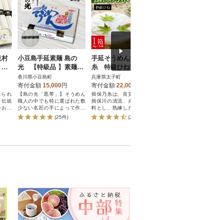
滝村
小豆島手延素麺 島の
手延そうめん揖保乃
手延そうめん揖保
うめ
光 【特級品 】素麺の
糸 特級ひね54束
糸 特級ひね16束
素麺
風味と力強さをより感
香川県小豆島町
兵庫県太子町
兵庫県太子町
じる「黒帯」3kg 贈答
寄付金額
15,000
円
寄付金額
22,000
円
寄付金額
7,000
円
用にも!
べられ
【島の光「黒帯」】そうめん
揖保乃糸は、良質の小麦粉、
揖保乃糸は、良質の小
、伝統
職人の中でも特に選ばれた数
揖保川の清流、赤穂の塩を原
揖保川の清流、赤穂の
をお召
少ない名匠の手によって作ら
料とし、熟練した職人が丹精
料とし、熟練した職人
れた逸品。
込めて作る逸品です。
込めて作る逸品です。
(25件)
(233件)
(233件)