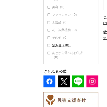
だし（5）
美容（0）
豆腐・納豆（2）
寝具（0）
食用油（1）
ファッション（0）
豆腐（2）
漬物（0）
タオル（0）
こ
えごま油（0）
はちみつ（0）
工芸品（0）
納豆（0）
缶詰・瓶詰（1）
文房具・印鑑（0）
飲
オリーブオイル（0）
ドレッシング（0）
花・観葉植物（0）
肉（0）
乾物（1）
食器（1）
飲
ごま油（0）
その他調味料（8）
その他（0）
魚（0）
燻製（スモーク）
グラス・カップ（0）
キッチン用品（0）
水
その他食用油（1）
みりん（0）
（0）
定期便（18）
果物（0）
タンブラー（0）
日用品（0）
ケチャップ（0）
おせち（0）
あとから選べるお礼品
ジャム（0）
箸（0）
楽器・器材（0）
こしょう（1）
（0）
その他加工品（7）
その他缶詰・瓶詰
スプーン・フォーク・
本・CD・DVD（0）
その他調味料（8）
（1）
ナイフ（0）
おもちゃ・ぬいぐるみ
さとふる公式
皿・椀（0）
（0）
弁当箱（0）
ご当地キャラクター
（0）
その他食器（1）
ベビー用品（0）
ペット用品（0）