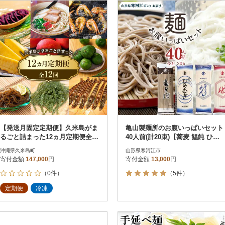
円
レビュー
レビュー
決済方法
解除
寄付金額
PayPay
発送種別
解除
クレジットカード決済
寄付金額
通常
Amazon Pay
冷蔵便
楽天ペイ
冷凍便
メルペイ
コンビニ支払い
ソフトバンクまとめて支払い
au PAY（auかんたん決済）
【発送月固定定期便】久米島がま
亀山製麺所のお腹いっぱいセット
d払い
るごと詰まった12ヵ月定期便全12
40人前(計20束)【蕎麦 饂飩 ひや
金融機関(Pay-easy決済)
回
むぎ 素麺】 011-F33
沖縄県久米島町
山形県寒河江市
寄付金額
147,000
円
寄付金額
13,000
円
（0件）
（5件）
解除
結果を見る（
5
件
定期便
冷凍