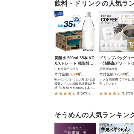
飲料・ドリンクの人気ラ
炭酸水 500ml 35本 VO
ドリップバッグコ
Xストレート 強炭酸水
ー淡路島アソート
ラベルレス 1ケース
ト6種 120袋 飲み
山梨県富士吉田市
兵庫県淡路市
べ ドリップバッグ
寄付金額
5,500
円
寄付金額
12,000
円
t14601
軟水のバナジウム天然水×世界
小さな焙煎機で丁寧に
最高レベルの炭酸充填量5.0 無
煎しています
糖 強炭酸水500ml×24本+11
本!
(1,597件)
(2,275件
そうめんの人気ランキン