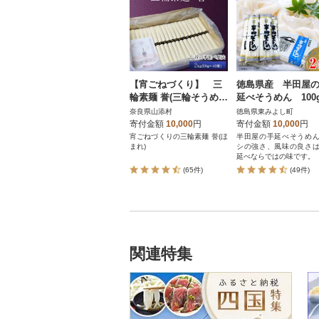
【宵ごねづくり】 三
徳島県産 半田屋
輪素麺 誉(三輪そうめ
延べそうめん 100g
ん ほまれ) 2kg(50g×
4束
奈良県山添村
徳島県東みよし町
40束)
寄付金額
10,000
円
寄付金額
10,000
円
宵ごねづくりの三輪素麺 誉(ほ
半田屋の手延べそうめ
まれ)
シの強さ、風味の良さ
延べならではの味です。
(65件)
(49件)
関連特集