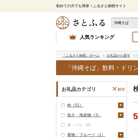
初めての方でも簡単！ふるさと納税サイト
人気ランキング
「ふるさと納税」ホーム
お礼品から探す
「沖縄そば」飲料・ドリン
お礼品カテゴリ
解除
肉（51）
5
魚介・海産物（3）
牛肉（精肉）（0）
米・パン（0）
牛肉（加工品）（0）
カニ（0）
果物・フルーツ（1）
豚肉（精肉）（2）
エビ（1）