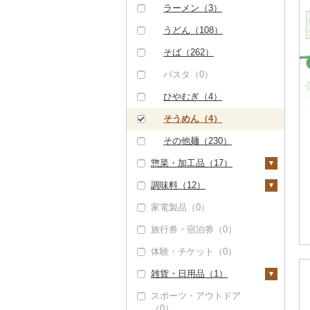
その他果物（1）
その他酒（0）
（0）
クッキー（0）
ラーメン（3）
びわ（0）
その他魚介・加工品
焼き菓子（0）
うどん（108）
（1）
ブルーベリー（0）
プリン（0）
そば（262）
パイナップル（1）
ゼリー（0）
パスタ（0）
栗（0）
チョコレート（0）
ひやむぎ（4）
その他果物（0）
カステラ（0）
そうめん（4）
アイス・ジェラート
その他麺（230）
（0）
惣菜・加工品（17）
その他洋菓子（2）
調味料（12）
惣菜（8）
煎餅・おかき（0）
家電製品（0）
餃子（5）
カレー・シチュー
砂糖（0）
羊羹（0）
（0）
旅行券・宿泊券（0）
シュウマイ（0）
塩（0）
饅頭（0）
鍋（0）
体験・チケット（0）
コロッケ（0）
醤油（1）
大福（0）
ピザ（0）
雑貨・日用品（1）
その他惣菜（3）
味噌（0）
その他和菓子（0）
レトルト（0）
スポーツ・アウトドア
酢（0）
家具・インテリア
（0）
スープ（1）
（0）