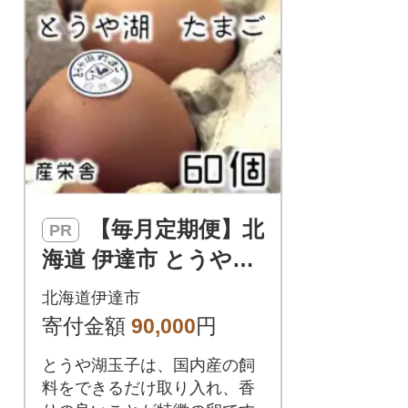
【毎月定期便】北
PR
海道 伊達市 とうや湖
玉子 60個入り全6回
北海道伊達市
寄付金額
90,000
円
とうや湖玉子は、国内産の飼
料をできるだけ取り入れ、香