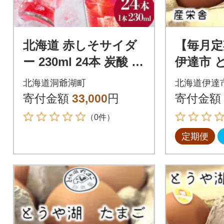
北海道 赤しそサイダ
【毎月定
ー 230ml 24本 炭酸 ピ
伊達市 
ュアフーズとうや 洞
鉄 60個
北海道洞爺湖町
北海道伊達
爺湖町
寄付金額
33,000
円
寄付金額
（0件）
定期便