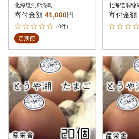
アロニアジュース[50
北海道洞爺湖町
北海道洞爺
0ml 各1本]全3回
寄付金額
41,000
円
寄付金額
（0件）
定期便