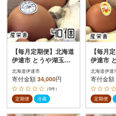
【毎月定期便】北海道
【毎月定
伊達市 とうや湖玉子
伊達市 
40個入り全3回
鉄 80個
北海道伊達市
北海道伊達
寄付金額
34,000
円
寄付金額
（0件）
定期便
冷蔵
定期便