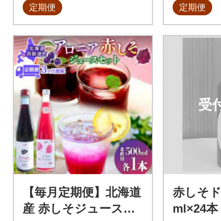
定期便
定期便
受
【毎月定期便】北海道
赤しそド
産 赤しそジュース&
ml×24本