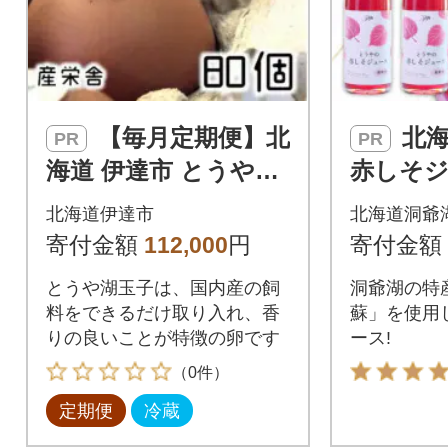
【毎月定期便】北
北海道 とうやの
PR
PR
海道 伊達市 とうや湖
赤しそジ
玉子 80個入り全6回
り 希釈
北海道伊達市
北海道洞爺
ズとうや
寄付金額
112,000
円
寄付金額
とうや湖玉子は、国内産の飼
洞爺湖の特
料をできるだけ取り入れ、香
蘇」を使用
りの良いことが特徴の卵です
ース!
（0件）
定期便
冷蔵