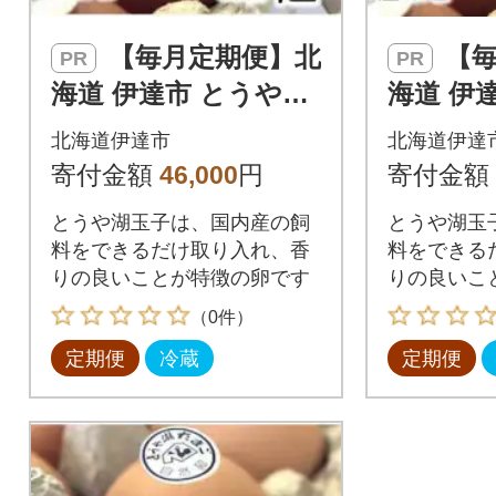
【毎月定期便】北
【毎月定期便】北
PR
PR
海道 伊達市 とうや湖
海道 伊
玉子 20個入り全6回
玉子 80
北海道伊達市
北海道伊達
寄付金額
46,000
円
寄付金額
とうや湖玉子は、国内産の飼
とうや湖玉
料をできるだけ取り入れ、香
料をできる
りの良いことが特徴の卵です
りの良いこ
（0件）
定期便
冷蔵
定期便