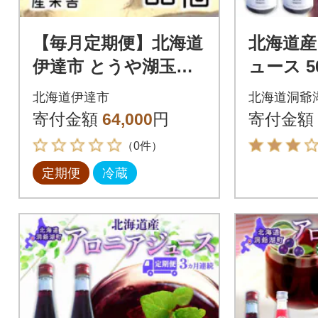
【毎月定期便】北海道
北海道産
伊達市 とうや湖玉子
ュース 50
鉄 80個入り全3回
釈用 北
北海道伊達市
北海道洞爺
寄付金額
64,000
円
寄付金額
（0件）
定期便
冷蔵