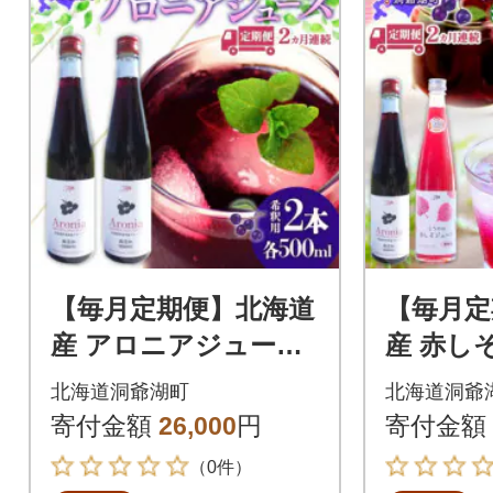
【毎月定期便】北海道
【毎月定
産 アロニアジュース
産 赤し
希釈用[500ml×2本]全2
アロニア
北海道洞爺湖町
北海道洞爺
回
0ml 各1
寄付金額
26,000
円
寄付金額
（0件）