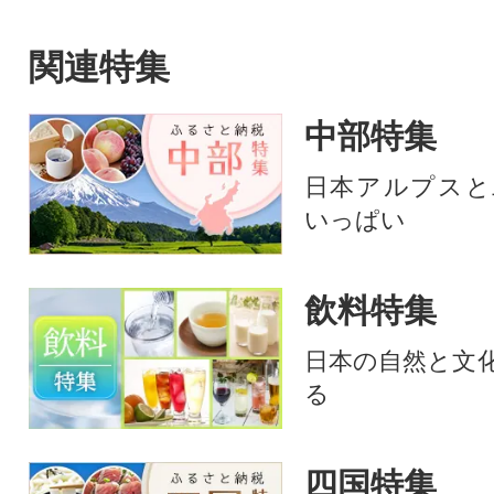
新鮮たまご
関連特集
中部特集
日本アルプスと
いっぱい
飲料特集
日本の自然と文
る
四国特集