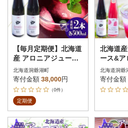
【毎月定期便】北海道
北海道産
産 アロニアジュース
ース&ア
希釈用[500ml×2本]全3
ス 500m
北海道洞爺湖町
北海道洞爺
回
比べ セ
寄付金額
38,000
円
寄付金額
（0件）
定期便