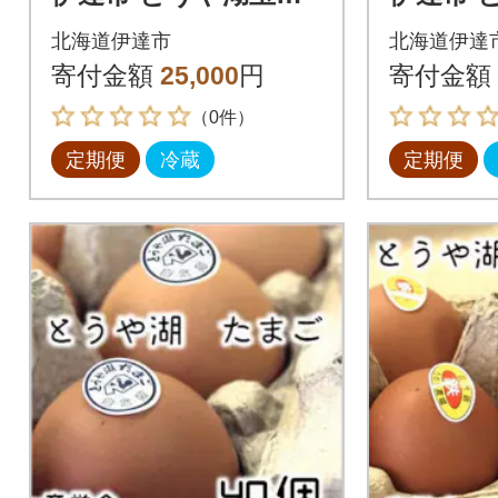
鉄 20個 入り全3回
鉄 20個
北海道伊達市
北海道伊達
寄付金額
25,000
円
寄付金額
（0件）
定期便
冷蔵
定期便