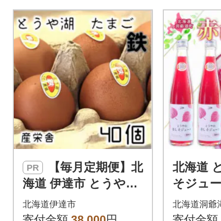
【毎月定期便】北
北海道 
PR
海道 伊達市 とうや湖
そジュー
玉子 鉄 40個 入り全3
希釈用 
北海道伊達市
北海道洞爺
回
とうや 
寄付金額
38,000
円
寄付金額