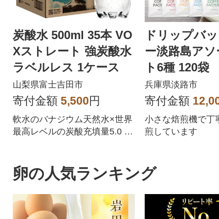
炭酸水 500ml 35本 VO
ドリップバッ
Xストレート 強炭酸水
ー淡路島アソ
ラベルレス 1ケース
ト6種 120
べ ドリッ
山梨県富士吉田市
兵庫県淡路市
at14601
寄付金額
5,500
円
寄付金額
12,0
軟水のバナジウム天然水×世界
小さな焙煎機で丁
最高レベルの炭酸充填量5.0 無
煎しています
糖 強炭酸水500ml×24本+11本!
卵の人気ランキング