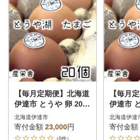
【毎月定期便】北海道
【毎月定
伊達市 とうや 卵 20個
伊達市 
入り たまご全3回
20個入
北海道伊達市
北海道伊達
寄付金額
23,000
円
寄付金額
（0件）