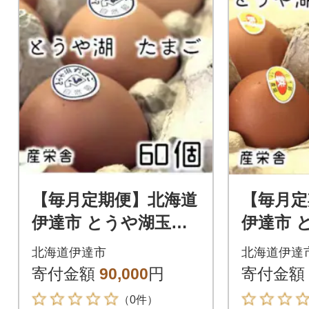
【毎月定期便】北海道
【毎月定
伊達市 とうや湖玉子
伊達市 
60個入り全6回
鉄 60個
北海道伊達市
北海道伊達
寄付金額
90,000
円
寄付金額
（0件）