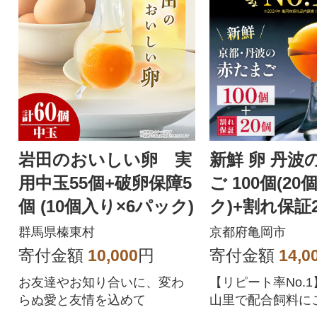
岩田のおいしい卵 実
新鮮 卵 丹波
用中玉55個+破卵保障5
ご 100個(20
個 (10個入り×6パック)
ク)+割れ保証
群馬県榛東村
京都府亀岡市
寄付金額
10,000
円
寄付金額
14,0
お友達やお知り合いに、変わ
【リピート率No.
らぬ愛と友情を込めて
山里で配合飼料に