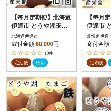
【毎月定期便】北海道
【毎月定
伊達市 とうや湖玉子
伊達市 
40個入り全6回
鉄 40個
北海道伊達市
北海道伊達
寄付金額
68,000
円
寄付金額
（0件）
定期便
冷蔵
定期便