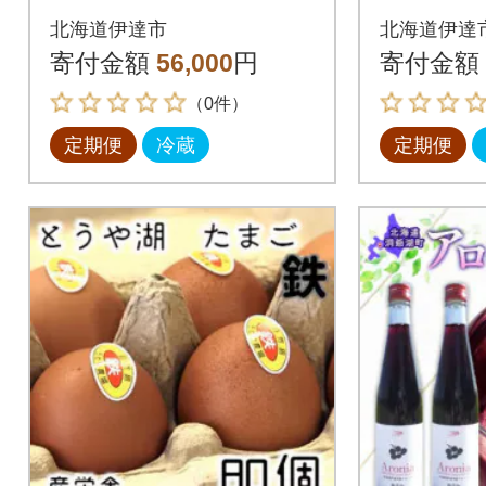
80個入り全3回
80個入
北海道伊達市
北海道伊達
寄付金額
56,000
円
寄付金額
（0件）
定期便
冷蔵
定期便