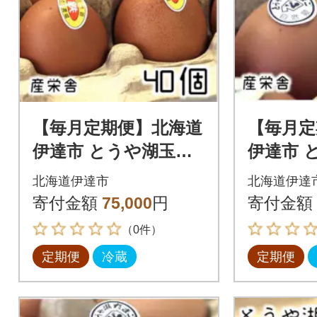
【毎月定期便】北海道
【毎月定
伊達市 とうや湖玉子
伊達市 
鉄 40個 入り全6回
60個入
北海道伊達市
北海道伊達
寄付金額
75,000
円
寄付金額
（0件）
定期便
冷蔵
定期便