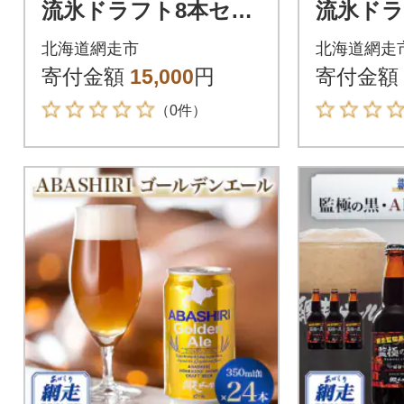
流氷ドラフト8本セッ
流氷ドラ
ト 【クラフトビー
ット 【
北海道網走市
北海道網走
ル】
ル】
寄付金額
15,000
円
寄付金額
（0件）