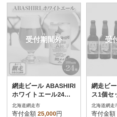
受付期間外
受
網走ビール ABASHIRI
網走ビー
ホワイトエール24本
ス1個セ
セット 【クラフトビ
トビー
北海道網走市
北海道網走
ール】
寄付金額
25,000
円
寄付金額