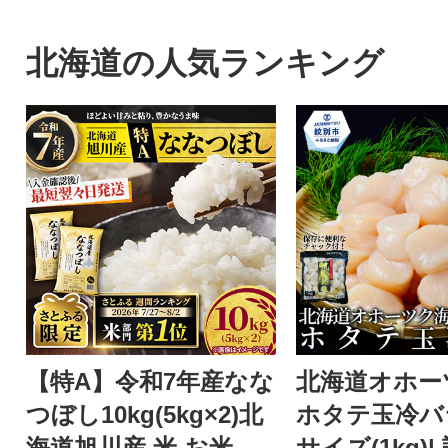
北海道の人気ランキング
【特A】令和7年産なな
北海道オホー
つぼし10kg(5kg×2)北
ホタテ玉冷バ
海道旭川産 米 お米
サイズ(1kg)|