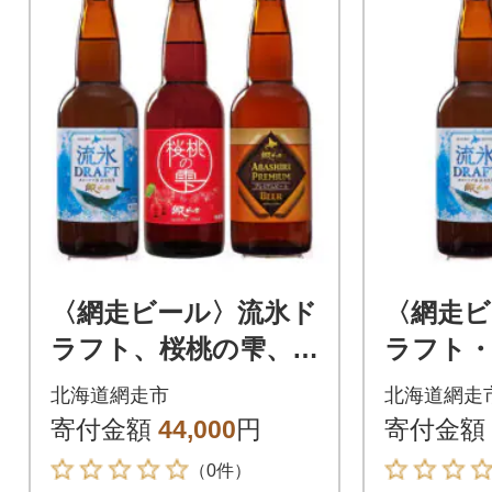
〈網走ビール〉流氷ド
〈網走ビ
ラフト、桜桃の雫、A
ラフト・
BASHIRIプレミア
6本セッ
北海道網走市
北海道網走
ム 3種24本セット
ビール】
寄付金額
44,000
円
寄付金額
【クラフトビール】
（0件）