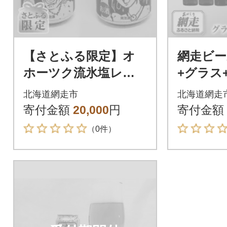
【さとふる限定】オ
網走ビー
ホーツク流氷塩レモ
+グラス
ン(ノーマル&なまら
各1個セ
北海道網走市
北海道網走
すっパー)2種 計24本
寄付金額
20,000
円
寄付金額
セット
（0件）