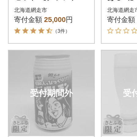
ール】
ら酒】×
北海道網走市
北海道網走
寄付金額
25,000
円
寄付金額
（3件）
受付期間外
受