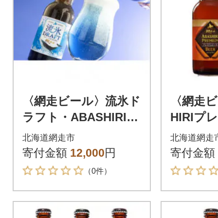
〈網走ビール〉流氷ド
〈網走ビ
ラフト・ABASHIRIプ
HIRI
レミアム 2種6本セ
極の黒 
北海道網走市
北海道網走
ット 【クラフトビ
【クラ
寄付金額
12,000
円
寄付金額
ール】
（0件）