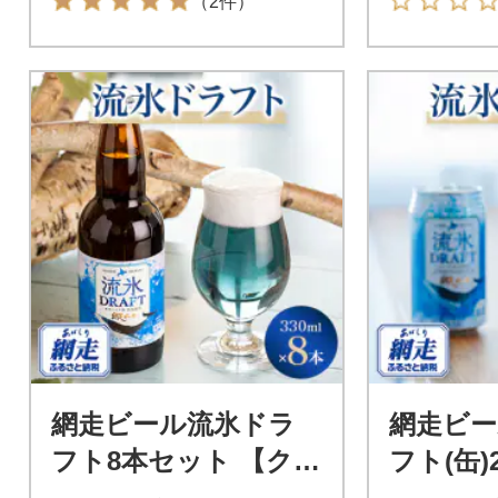
（2件）
網走ビール流氷ドラ
網走ビー
フト8本セット 【クラ
フト(缶)
フトビール】
【クラ