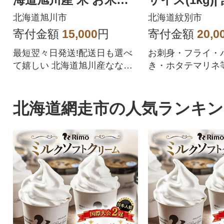
【さとふる限定】_059
サイズ不揃い
北海道旭川市
北海道紋別市
57
寄付金額
15,000
円
寄付金額
20,0
最短翌々日発送!配送日も選べ
お刺身・フライ・
て嬉しい 北海道旭川産ななつ
き・ホタテマリネ
ぼしをぜひご賞味ください
な料理に使用出来
ーツク産のホタテ
年貝)を放流してか
北海道網走市の人気ランキン
や水温の低い荒波
く育つ為、養殖と
く違い旨味が凝縮
食感も良いと言わ
す。食べ応え抜群
ドドーンとたっぷり
市よりお届け。パ
チャック付きで保
す!