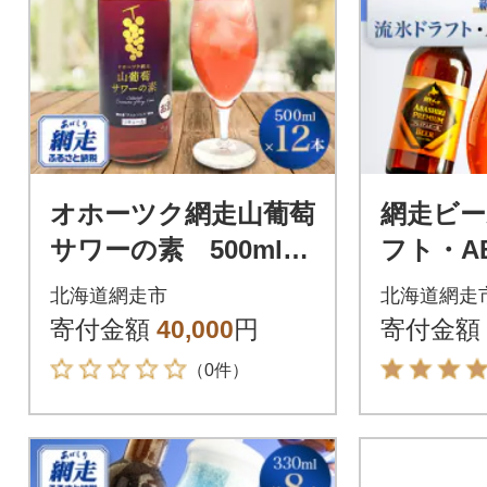
オホーツク網走山葡萄
網走ビー
サワーの素 500ml×1
フト・AB
2本入り
ミアム【
北海道網走市
北海道網走
【クラ
寄付金額
40,000
円
寄付金額
（0件）