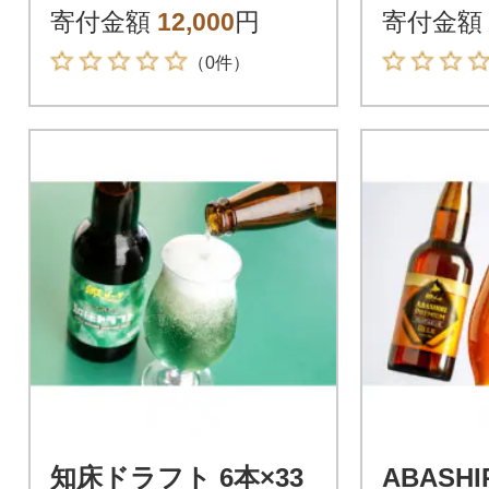
本セット【クラフト
ト 6本
寄付金額
12,000
円
寄付金額
ビール】
フトビ
（0件）
知床ドラフト 6本×33
ABASH