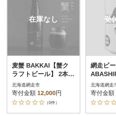
在庫なし
受
麦蟹 BAKKAI【蟹ク
網走ビー
ラフトビール】 2本セ
ABASHIR
ット
i Ale 
北海道網走市
北海道網走
寄付金額
12,000
円
寄付金額
（0件）