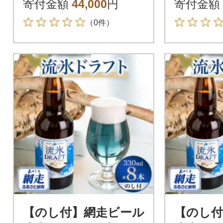
寄付金額
44,000
円
寄付金額
（0件）
【のし付】網走ビール
【のし付