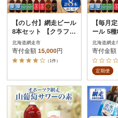
【のし付】網走ビール
【毎月定
8本セット 【クラフト
ール 5
ビール】
【クラ
北海道網走市
北海道網走
全6回
寄付金額
15,000
円
寄付金額
（1件）
定期便