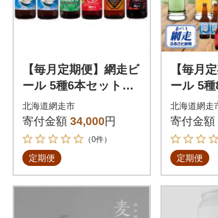
【毎月定期便】網走ビ
【毎月定
ール 5種6本セット
ール 5
瓶ビール【クラフト
【クラ
北海道網走市
北海道網走
ビール】全3回
全3回
寄付金額
34,000
円
寄付金額
（0件）
定期便
定期便