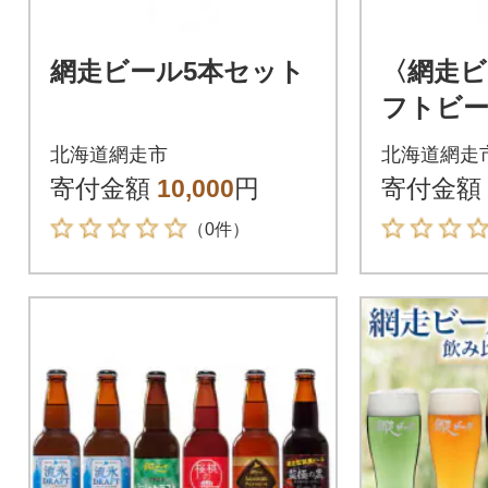
網走ビール5本セット
〈網走ビ
フトビー
ット 33
北海道網走市
北海道網走
寄付金額
10,000
円
寄付金額
（0件）