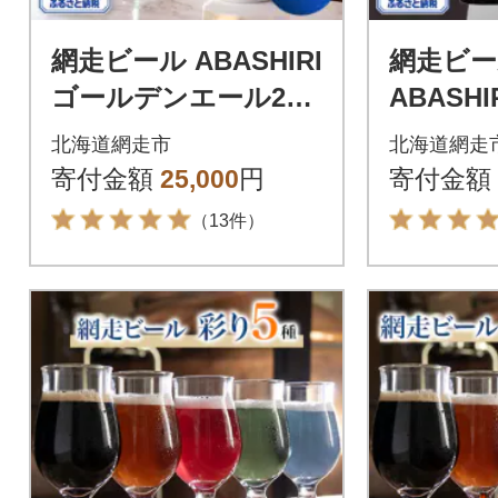
網走ビール ABASHIRI
網走ビー
ゴールデンエール24
ABASH
本セット 【クラフト
【8本】
北海道網走市
北海道網走
ビール】
寄付金額
25,000
円
寄付金額
（13件）