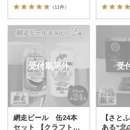
（11件）
受付期間外
受
網走ビール 缶24本
【さとふ
セット 【クラフトビ
ある“北