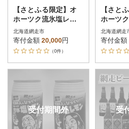
【さとふる限定】オ
【さと
ホーツク流氷塩レモ
ホーツ
ン(ノーマル) 24本セ
ン(なま
北海道網走市
北海道網走
ット
24本セ
寄付金額
20,000
円
寄付金額
（0件）
受付期間外
受