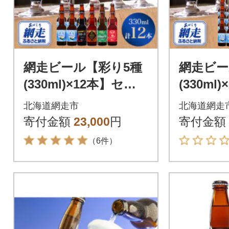
網走ビール【彩り5種
網走ビー
(330ml)×12本】セッ
(330ml
ト 【クラフトビー
ト 【ク
北海道網走市
北海道網走
ル】
ル】
寄付金額
23,000
円
寄付金額
（6件）