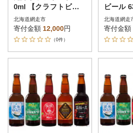
0ml 【クラフトビー
ビール 6
ル】発泡酒 (網走製
【クラ
北海道網走市
北海道網走
造)
瓶ビール
寄付金額
12,000
円
寄付金額
（0件）