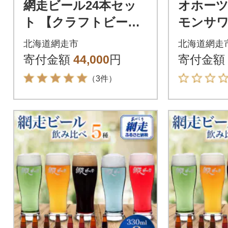
網走ビール24本セッ
オホー
ト 【クラフトビー
モンサワ
ル】
ml×12
北海道網走市
北海道網走
寄付金額
44,000
円
寄付金額
（3件）