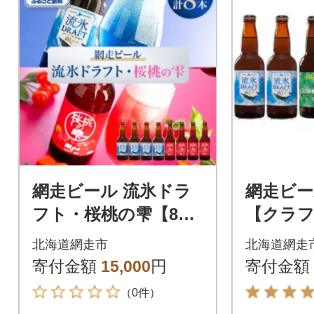
網走ビール 流氷ドラ
網走ビー
フト・桜桃の雫【8
【クラ
本】セット 【クラフ
北海道網走市
北海道網走
トビール】
寄付金額
15,000
円
寄付金額
（0件）