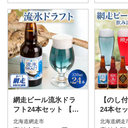
網走ビール流氷ドラ
【のし付
フト24本セット 【ク
24本セ
ラフトビール】
トビー
北海道網走市
北海道網走