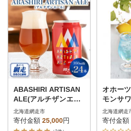
ABASHIRI ARTISAN
オホー
ALE(アルチザンエー
モンサワ
ル)24本セット【クラ
ml×4本
北海道網走市
北海道網走
フトビール】
寄付金額
25,000
円
寄付金額