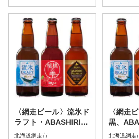
〈網走ビール〉流氷ド
〈網走ビ
ラフト・ABASHIRIプ
黒、ABA
レミアム・桜桃の雫 6
アム、
北海道網走市
北海道網走