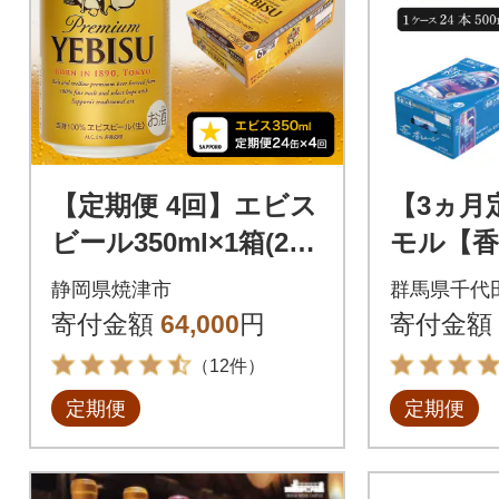
【定期便 4回】エビス
【3ヵ月
ビール350ml×1箱(24
モル【香
缶)(T0109-1604)
00ml 2
静岡県焼津市
群馬県千代
17-009-2
寄付金額
64,000
円
寄付金額
（12件）
定期便
定期便