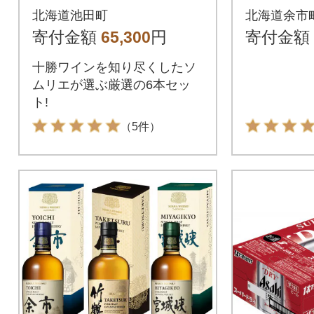
本セレクト
アモルト
北海道池田町
北海道余市
グルモル
寄付金額
65,300
円
寄付金額
_Y090-0
十勝ワインを知り尽くしたソ
ムリエが選ぶ厳選の6本セッ
ト!
（5件）