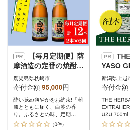
【毎月定期便】薩
THE HERBALIST
PR
PR
摩酒造の定番の焼酎
YASO G
【さつま白波】1800m
RB・OR
鹿児島県枕崎市
新潟県上越
l×2本セット HH0-000
U 700ml
寄付金額
95,000
円
寄付金額
3全6回
酔い覚め爽やかをお約束!「潮
THE HERBA
風とともに届く、白波の香
EXTRAHE
り。ふるさとの味、定期
UZU 700ml
便。」
（0件）