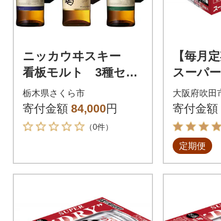
ニッカウヰスキー
【毎月定
看板モルト 3種セッ
スーパー
ト(竹鶴&余市&宮城峡)
ml×24
栃木県さくら市
大阪府吹田
え 全4
寄付金額
84,000
円
寄付金額
（0件）
定期便