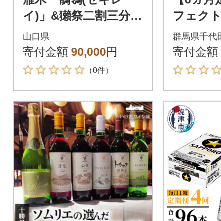
イ)」&獺祭二割三分呑
フェク
み比べセット(1800ml
ビール 35
山口県
群馬県千代
×2) M-28
h016-010
寄付金額
90,000
円
寄付金額
（0件）