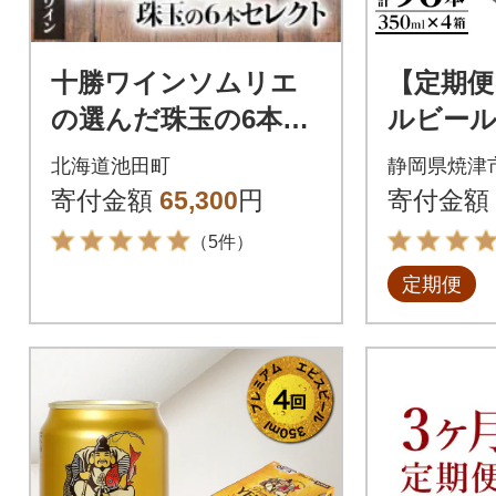
十勝ワインソムリエ
【定期便
の選んだ珠玉の6本セ
ルビール 
レクト
(24缶)(T
北海道池田町
静岡県焼津
寄付金額
65,300
円
寄付金額
（5件）
定期便