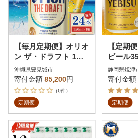
【毎月定期便】オリオ
【定期便
ン ザ・ドラフト 1ケ
ビール350
ース(350ml×24缶)全6
缶)(T010
沖縄県豊見城市
静岡県焼津
回
寄付金額
85,200
円
寄付金額
（0件）
定期便
定期便