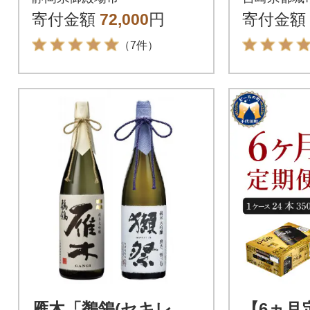
寄付金額
72,000
円
寄付金額
（7件）
雁木「鶺鴒(セキレ
【6ヵ月