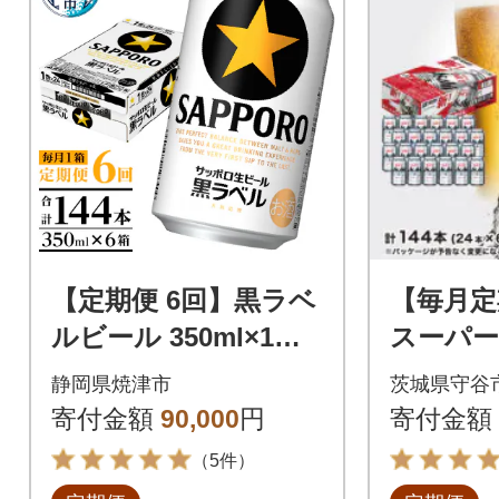
【定期便 6回】黒ラベ
【毎月定
ルビール 350ml×1箱
スーパー
(24缶)(T0108-1506)
×24本(
静岡県焼津市
茨城県守谷
お届け(
寄付金額
90,000
円
寄付金額
回
（5件）