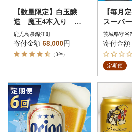
【数量限定】白玉醸
【毎月定
造 魔王4本入り 人
スーパー
気銘柄12本セット(4合
l×24本
鹿児島県錦江町
茨城県守谷
瓶)No.6008-2
寄付金額
68,000
円
寄付金額
（3件）
定期便