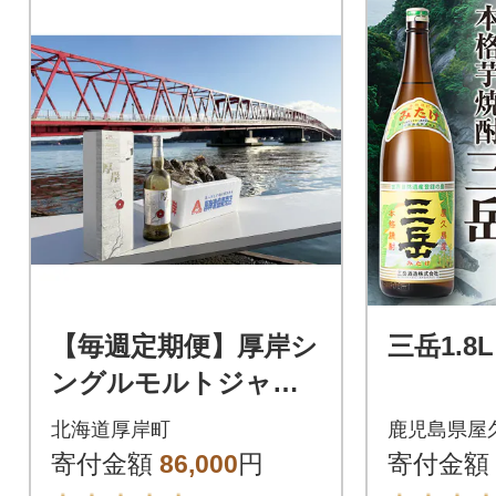
【毎週定期便】厚岸シ
三岳1.8
ングルモルトジャパ
ニーズウイスキー
北海道厚岸町
鹿児島県屋
「小寒」&厚岸産殻付
寄付金額
86,000
円
寄付金額
かき全2回