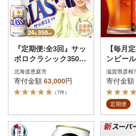
『定期便:全3回』サッ
【毎月定
ポロクラシック350ml
ンビー
×24本【北海道限定】
グバレー豊
北海道恵庭市
滋賀県彦根
【300010301903】
ml×24缶
寄付金額
63,000
円
寄付金額
（7件）
定期便