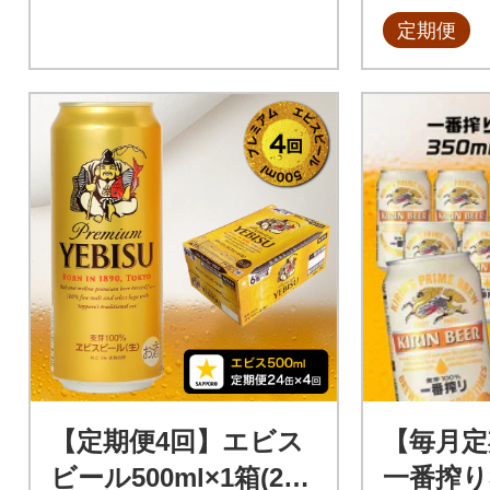
定期便
【定期便4回】エビス
【毎月定
ビール500ml×1箱(24
一番搾り3