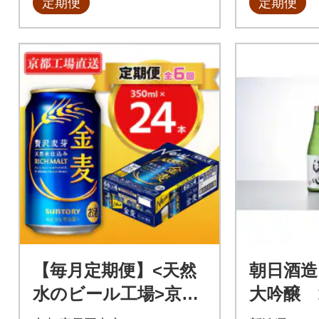
定期便
定期便
【毎月定期便】<天然
朝日酒造
水のビール工場>京都
大吟醸 1
直送 金麦350ml×24