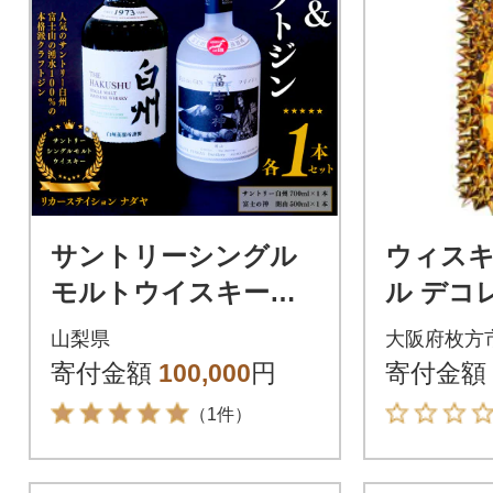
サントリーシングル
ウィスキ
モルトウイスキー
ル デコ
「白州」と本格派クラ
トル (トゲ
山梨県
大阪府枚方
フトジン「富士の神
寄付金額
100,000
円
寄付金額
(フジノジン)」の2本
（1件）
セット