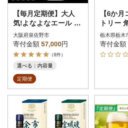
【毎月定期便】大人
【6か月
気!よなよなエール 24
トリー 
本 クラフトビール ふ
缶 350ml
大阪府泉佐野市
栃木県栃木
るさと納税オリジナ
ケース)
寄付金額
57,000
円
寄付金額
ル 全3回
（8件）
選べる：内容量
定期便