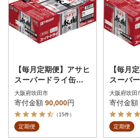
【毎月定期便】アサヒ
【毎月定
スーパードライ缶 3
スーパー
50ml×24本 全6回
00ml×
大阪府吹田市
大阪府吹田
まえ 全
寄付金額
90,000
円
寄付金額
（15件）
定期便
定期便