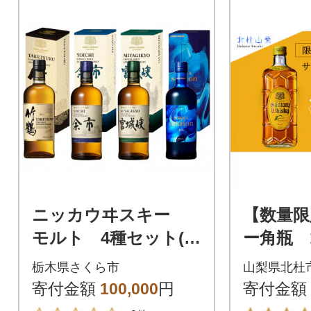
ニッカウヰスキー
【数量限
モルト 4種セット(竹
ー角瓶 
鶴&余市&宮城峡&セ
栃木県さくら市
山梨県北杜
ッション奏楽)
寄付金額
100,000
円
寄付金額