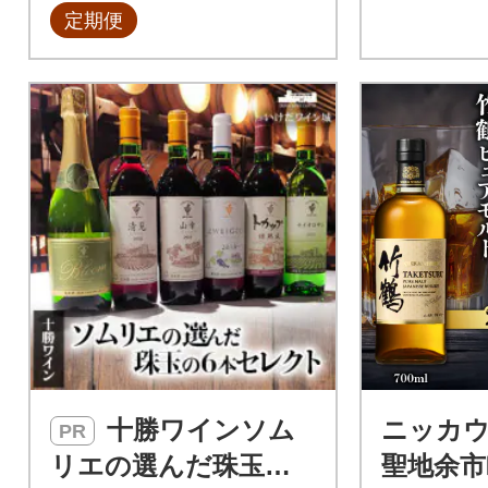
定期便
十勝ワインソム
ニッカ
PR
リエの選んだ珠玉の6
聖地余市