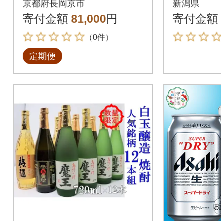
京都府長岡京市
新潟県
本 全6回
寄付金額
81,000
円
寄付金額
（0件）
定期便