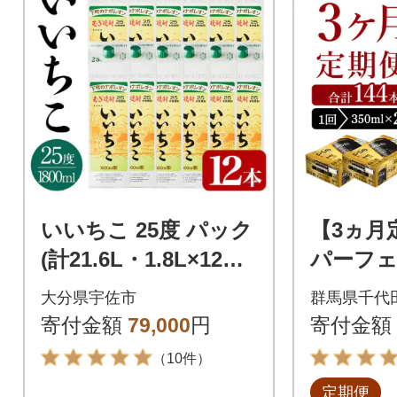
いいちこ 25度 パック
【3ヵ月
(計21.6L・1.8L×12本)
パーフ
【107305100】【時枝
リービール
大分県宇佐市
群馬県千代
酒店】
B ch016-
寄付金額
79,000
円
寄付金額
（10件）
定期便