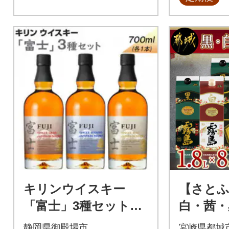
キリンウイスキー
【さとふ
「富士」3種セット
白・茜・黒
『987』
Lパック
静岡県御殿場市
宮崎県都城