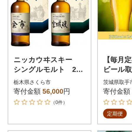
ニッカウヰスキー
【毎月定
シングルモルト 2種
ビール取
セット(余市&宮城峡)
ッドエール
栃木県さくら市
茨城県取手
4本全3回
寄付金額
56,000
円
寄付金額
（0件）
定期便