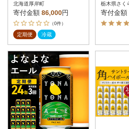
ニーズウイスキー
北海道厚岸町
栃木県さく
「立夏」&厚岸産殻付
寄付金額
86,000
円
寄付金額
かき全2回
（0件）
定期便
冷蔵