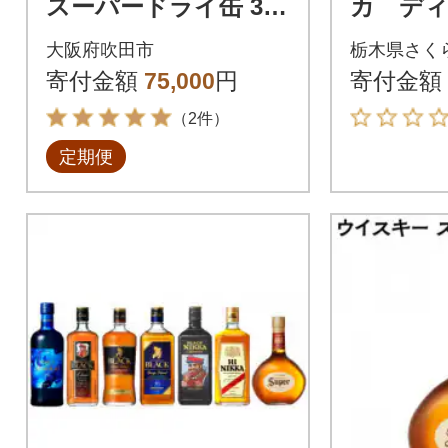
スーパードライ缶 350
カ デ
ml×24本 (有)きしま
ド 700
大阪府吹田市
栃木県さく
え 全5回
寄付金額
75,000
円
寄付金額
（2件）
定期便