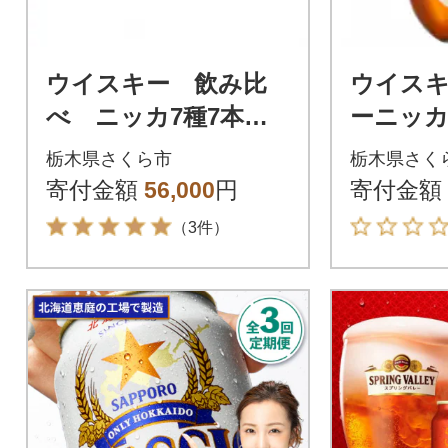
ウイスキー 飲み比
ウイス
べ ニッカ7種7本セ
ーニッカ 
ット
栃木県さくら市
栃木県さく
寄付金額
56,000
円
寄付金額
（3件）