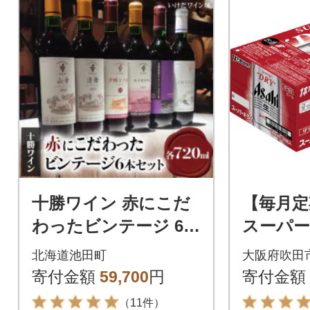
十勝ワイン 赤にこだ
【毎月定
わったビンテージ 6本
スーパー
セット
00ml×
北海道池田町
大阪府吹田
まえ 全
寄付金額
59,700
円
寄付金額
（11件）