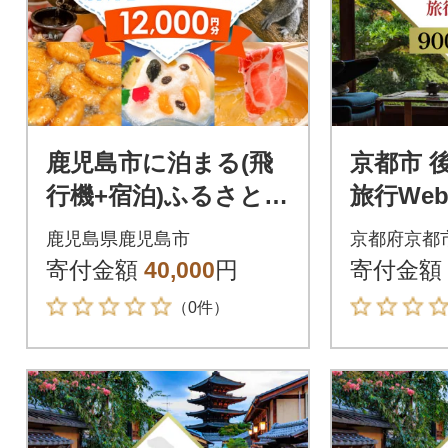
鹿児島市に泊まる(飛
京都市 
行機+宿泊)ふるさと納
旅行We
税旅行クーポン【12,0
使える!
鹿児島県鹿児島市
京都府京都
00円分】 K349-001_
(900,00
寄付金額
40,000
円
寄付金額
12
（0件）