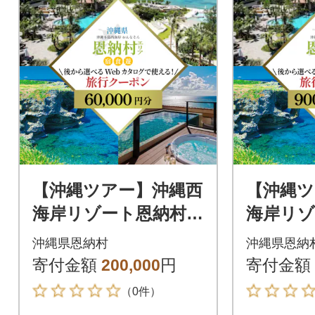
【沖縄ツアー】沖縄西
【沖縄ツ
海岸リゾート恩納村
海岸リゾ
後から選べる旅行ク
後から
沖縄県恩納村
沖縄県恩納
ーポン6万円分
ーポン9
寄付金額
200,000
円
寄付金額
（0件）