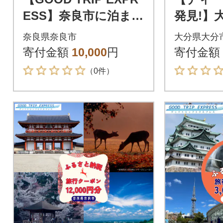
ESS】奈良市に泊まる
発見!】
旅行クーポン【3,000
で使え
奈良県奈良市
大分県大分
円分】
ーポン 【
寄付金額
10,000
円
寄付金額
分】_O02
（0件）