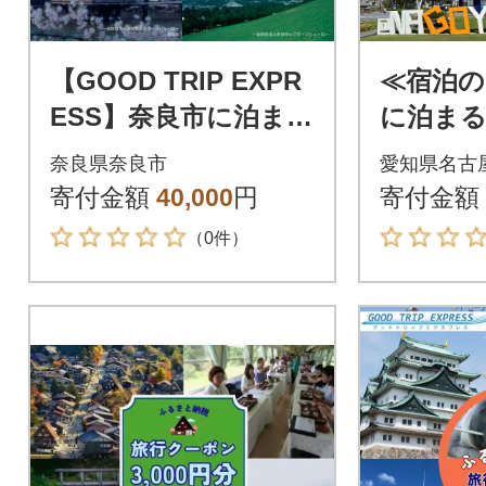
【GOOD TRIP EXPR
≪宿泊の
ESS】奈良市に泊まる
に泊まる
旅行クーポン【12,000
税旅行ク
奈良県奈良市
愛知県名古
円分】
0円分】
寄付金額
40,000
円
寄付金額
（0件）