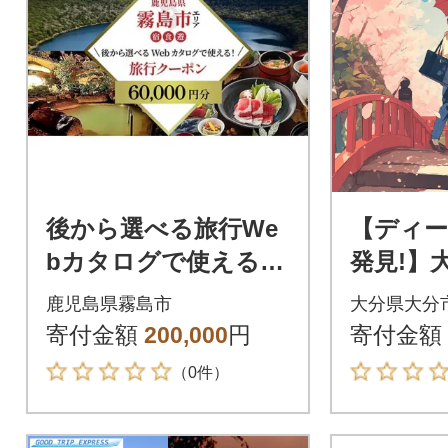
後から選べる旅行We
【ディ
bカタログで使える!
発見!】
旅行クーポン(60,000
で使え
鹿児島県霧島市
大分県大分
円分)【JTA】K-600-A
ーポン 【
寄付金額
200,000
円
寄付金額
_O02054
（0件）