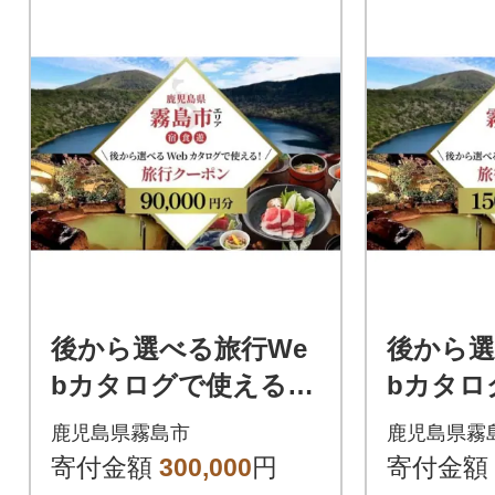
後から選べる旅行We
後から選
bカタログで使える!
bカタロ
旅行クーポン(90,000
旅行クーポ
鹿児島県霧島市
鹿児島県霧
円分)【JTA】K-600-B
円分)【JT
寄付金額
300,000
円
寄付金額