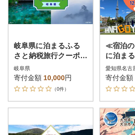
岐阜県に泊まるふる
≪宿泊の
さと納税旅行クーポ
に泊まる
ン3,000円分 NK001
税旅行ク
岐阜県
愛知県名古
00円分】
寄付金額
10,000
円
寄付金額
（0件）