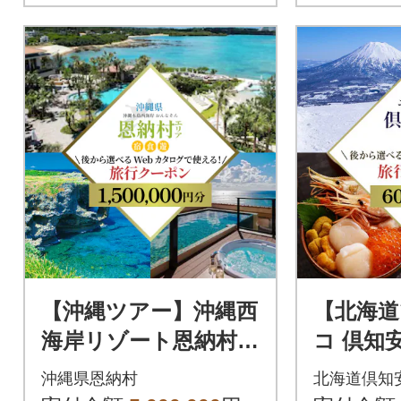
【沖縄ツアー】沖縄西
【北海道
海岸リゾート恩納村
コ 倶知
後から選べる旅行ク
ログ用 
沖縄県恩納村
北海道倶知
ーポン150万円分
券(60,0