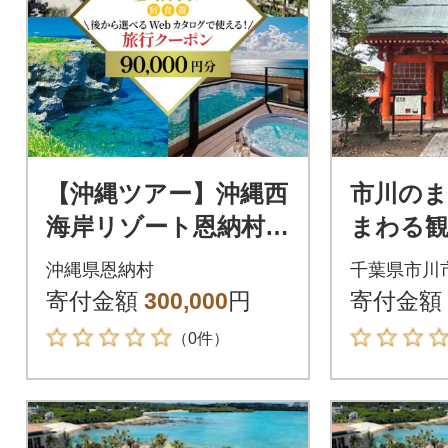
【沖縄ツアー】沖縄西
市川の
海岸リゾート恩納村
まわる
後から選べる旅行ク
【12203
沖縄県恩納村
千葉県市川
ーポン9万円分
寄付金額
300,000
円
寄付金額
（0件）