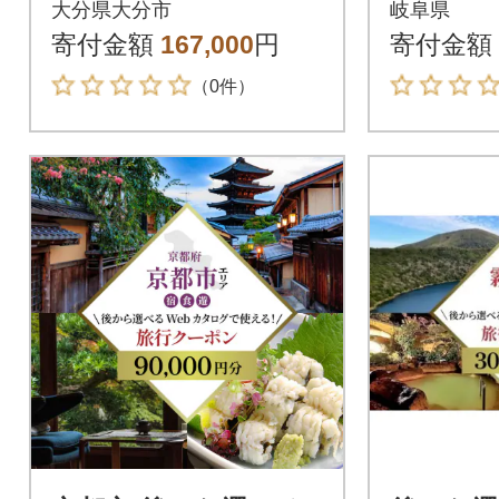
大分県大分市
岐阜県
ーポン 【50,000円
寄付金額
167,000
円
寄付金額
分】_O02057
（0件）