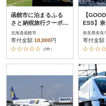
函館市に泊まるふる
【GOOD 
さと納税旅行クーポ
ESS】
ン【3,000円分】_HD2
旅行クーポ
北海道函館市
奈良県奈良
51-001
円分】
寄付金額
10,000
円
寄付金額
（0件）