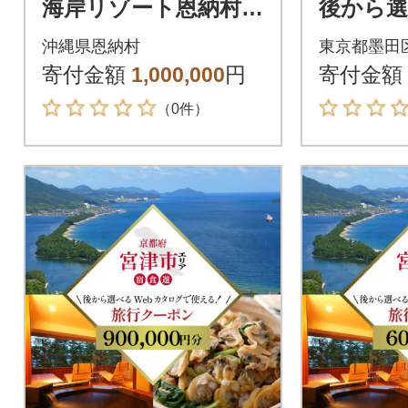
海岸リゾート恩納村
後から選
後から選べる旅行ク
bカタロ
沖縄県恩納村
東京都墨田
ーポン30万分
旅行クーポ
寄付金額
1,000,000
円
寄付金額
円分)
（0件）