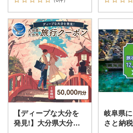
（0件）
【ディープな大分を
岐阜県
発見!】大分県大分市
さと納税
で使えるトラベルク
ン12,00