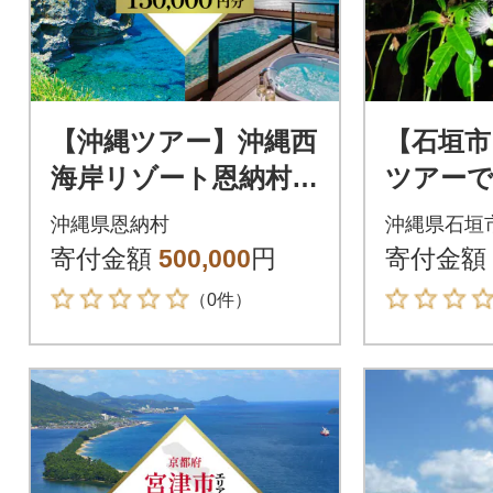
【沖縄ツアー】沖縄西
【石垣市
海岸リゾート恩納村
ツアーで
後から選べる旅行ク
EB旅行ク
沖縄県恩納村
沖縄県石垣
ーポン15万分
000円分)
寄付金額
500,000
円
寄付金額
（0件）