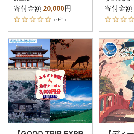
円分】
寄付金額
20,000
円
寄付金額
（0件）
【GOOD TRIP EXPR
【ディ