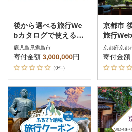
後から選べる旅行We
京都市 
bカタログで使える!
旅行We
旅行クーポン(900,000
使える!
鹿児島県霧島市
京都府京都
円分)【JTA】K-600-E
(60,000
寄付金額
3,000,000
円
寄付金額
（0件）