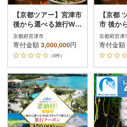
【京都ツアー】宮津市
【京都 
後から選べる旅行We
市 後か
bカタログ旅行クーポ
Webカ
京都府宮津市
京都府宮津
ン(900,000円分)
ーポン(60
寄付金額
3,000,000
円
寄付金額
（0件）