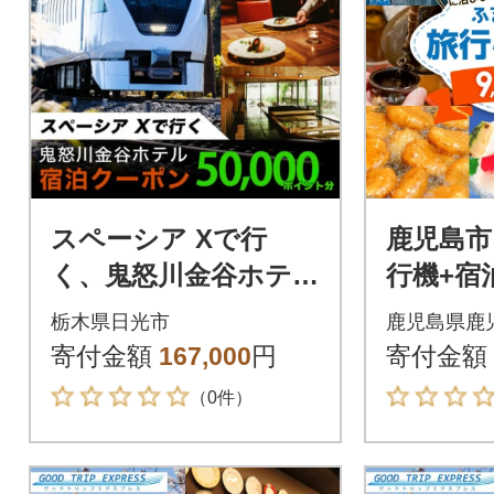
スペーシア Xで行
鹿児島市
く、鬼怒川金谷ホテル
行機+宿
宿泊クーポン 50,000
税旅行ク
栃木県日光市
鹿児島県鹿
ポイント分
0円分】 K
寄付金額
167,000
円
寄付金額
9
（0件）