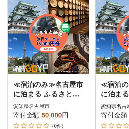
≪宿泊のみ≫名古屋市
≪宿泊の
に泊まる ふるさと納
に泊まる
税旅行クーポン【15,0
税旅行ク
愛知県名古屋市
愛知県名古
00円分】
0円分】
寄付金額
50,000
円
寄付金額
（0件）