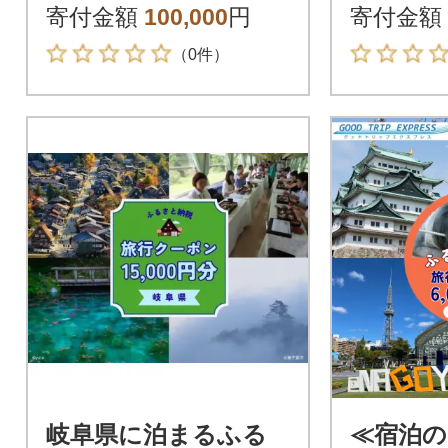
ポイント分
00円分】 
寄付金額
100,000
円
寄付金額
15
（0件）
岐阜県に泊まるふる
≪宿泊の