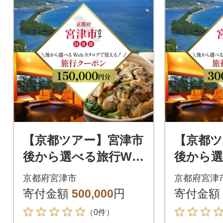
【京都ツアー】宮津市
【京都ツ
後から選べる旅行We
後から選
bカタログ旅行クーポ
bカタロ
京都府宮津市
京都府宮津
ン(150,000円分)
ン(300,
寄付金額
500,000
円
寄付金額
（0件）