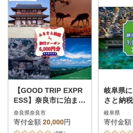
【GOOD TRIP EXPR
岐阜県
ESS】奈良市に泊まる
さと納税
旅行クーポン【6,000
ン9,00
奈良県奈良市
岐阜県
円分】
寄付金額
20,000
円
寄付金額