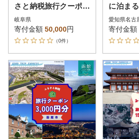
さと納税旅行クーポ
に泊まる
ン15,000円分 NK005
税旅行ク
岐阜県
愛知県名古
0円分】
寄付金額
50,000
円
寄付金額
（0件）