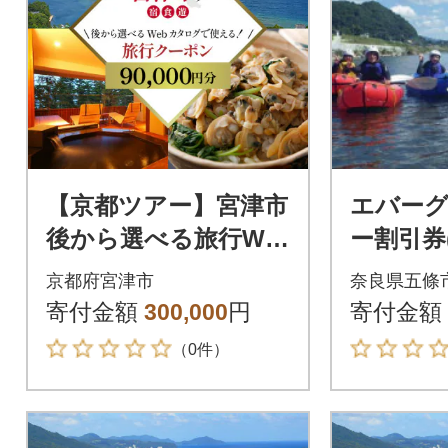
【京都ツアー】宮津市
エバー
後から選べる旅行We
ー割引券
bカタログ旅行クーポ
京都府宮津市
奈良県五條
ン(90,000円分)
寄付金額
300,000
円
寄付金額
（0件）