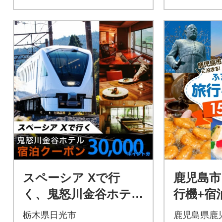
スペーシア Xで行
鹿児島市
く、鬼怒川金谷ホテル
行機+宿
宿泊クーポン 30,000
税旅行ク
栃木県日光市
鹿児島県鹿