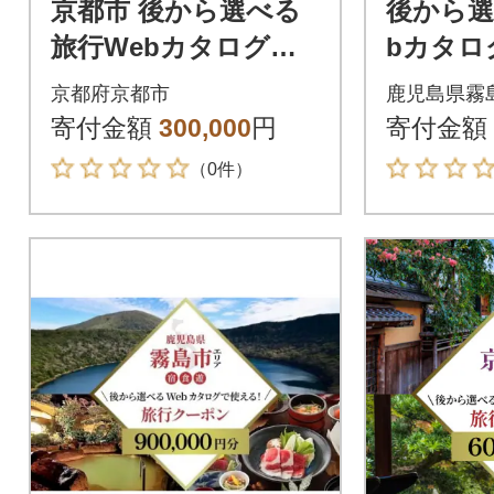
京都市 後から選べる
後から選
旅行Webカタログで
bカタロ
使える!旅行クーポン
旅行クーポ
京都府京都市
鹿児島県霧
(90,000円分)
円分)【JT
寄付金額
300,000
円
寄付金額
（0件）