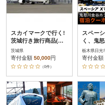
スカイマークで行く!
スペーシ
茨城行き旅行商品(パ
く、鬼怒
ッケージ旅行)15,000
宿泊クーポ
茨城県
栃木県日光
円分割引
0ポイン
寄付金額
50,000
円
寄付金額
（0件）