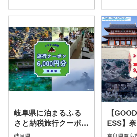
岐阜県に泊まるふる
【GOOD 
さと納税旅行クーポ
ESS】
ン6,000円分 NK002
旅行クーポ
岐阜県
奈良県奈良