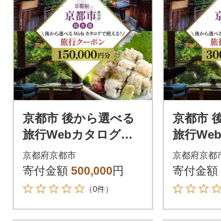
京都市 後から選べる
京都市 
旅行Webカタログで
旅行We
使える!旅行クーポン
使える!
京都府京都市
京都府京都
(150,000円分)
(300,00
寄付金額
500,000
円
寄付金額
（0件）