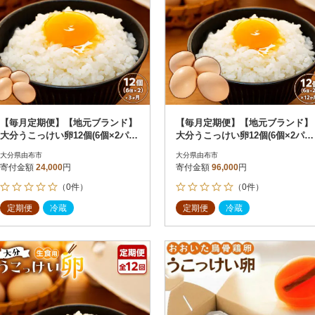
【毎月定期便】【地元ブランド】
【毎月定期便】【地元ブランド】
大分うこっけい卵12個(6個×2パッ
大分うこっけい卵12個(6個×2パッ
ク)全3回
ク)全12回
大分県由布市
大分県由布市
寄付金額
24,000
円
寄付金額
96,000
円
（0件）
（0件）
定期便
冷蔵
定期便
冷蔵