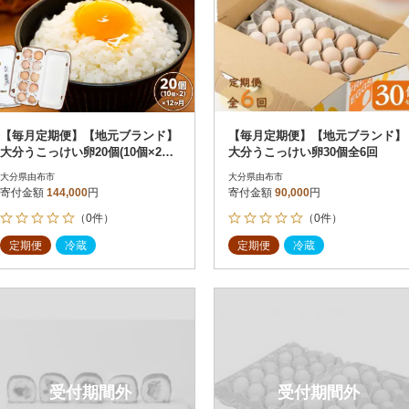
【毎月定期便】【地元ブランド】
【毎月定期便】【地元ブランド】
大分うこっけい卵20個(10個×2パ
大分うこっけい卵30個全6回
ック)全12回
大分県由布市
大分県由布市
寄付金額
144,000
円
寄付金額
90,000
円
（0件）
（0件）
定期便
冷蔵
定期便
冷蔵
受付期間外
受付期間外