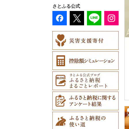
まな板（0）
おもちゃ・ぬいぐるみ
プレークーポン（4）
（0）
その他美容（0）
さとふる公式
皿・椀（1）
（3）
土鍋（0）
その他のゴルフプレー
カタログギフト（0）
弁当箱（0）
ご当地キャラクター
券（0）
その他キッチン用品
その他体験・チケット
（0）
その他食器（0）
（3）
（8）
ベビー用品（0）
ペット用品（0）
防災グッズ（0）
その他雑貨（21）