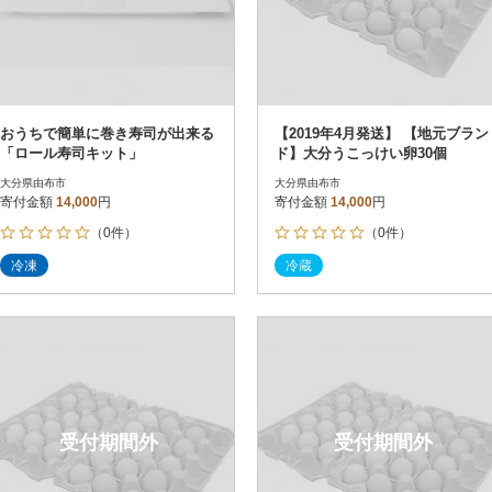
おうちで簡単に巻き寿司が出来る
【2019年4月発送】 【地元ブラン
「ロール寿司キット」
ド】大分うこっけい卵30個
大分県由布市
大分県由布市
寄付金額
14,000
円
寄付金額
14,000
円
（0件）
（0件）
冷凍
冷蔵
受付期間外
受付期間外