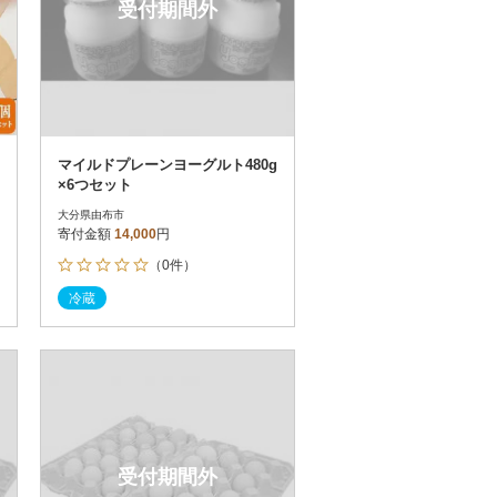
受付期間外
マイルドプレーンヨーグルト480g
×6つセット
大分県由布市
寄付金額
14,000
円
（0件）
冷蔵
受付期間外