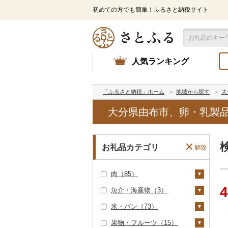
初めての方でも簡単！ふるさと納税サイト
人気ランキング
「ふるさと納税」ホーム
地域から探す
大
大分県由布市、卵・乳製
お礼品カテゴリ
解除
肉（85）
4
魚介・海産物（3）
牛肉（精肉）（50）
米・パン（73）
ステーキ（16）
牛肉（加工品）（7）
カニ（0）
果物・フルーツ（15）
すき焼き（18）
ハンバーグ（4）
豚肉（精肉）（1）
エビ（0）
米（26）