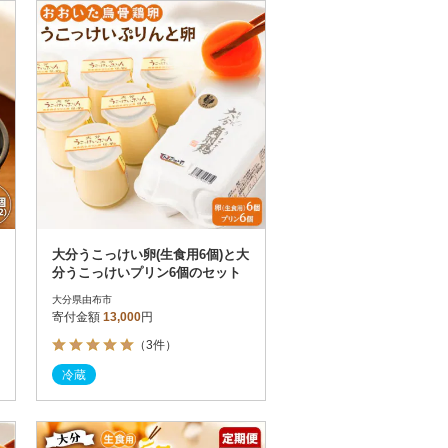
お届け時間帯指定可
発送される月指定可
件数順
90
評価順
120
が高い順
その他
解除
が低い順
さとふる限定のお礼品
定期便
さとふるアプリdeワンストップ申請
対象
大分うこっけい卵(生食用6個)と大
分うこっけいプリン6個のセット
大分県由布市
寄付金額
13,000
円
（3件）
）
冷蔵