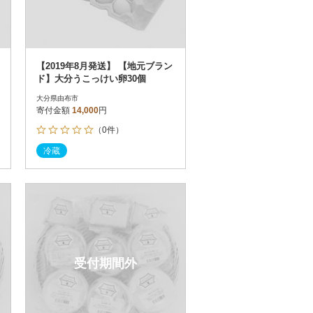
【2019年8月発送】 【地元ブラン
ド】大分うこっけい卵30個
大分県由布市
寄付金額
14,000
円
（0件）
冷蔵
受付期間外