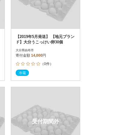
【2019年5月発送】 【地元ブラン
ド】大分うこっけい卵30個
大分県由布市
寄付金額
14,000
円
（0件）
冷蔵
受付期間外