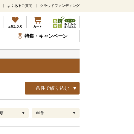
よくあるご質問
クラウドファンディング
メ
イ
ン
コ
ン
特集・キャンペーン
テ
ン
ツ
に
ス
キ
ッ
プ
条件で絞り込む
順
60件
配送指定
解除
順
30
お届け日時指定可
60