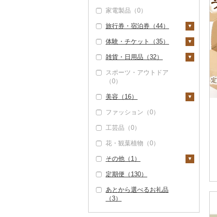
（0）
その他米（0）
干し柿（0）
その他果物（0）
（0）
家電製品（0）
レタス（0）
米焼酎（0）
ワイン（1）
プリン（8）
そば（3）
餃子（0）
カレー・シチュー
砂糖（0）
コーヒー豆（1）
果汁飲料（16）
但馬牛（0）
干し芋（2）
（2）
その他魚介・加工品
旅行券・宿泊券（44）
その他野菜（3）
黒糖焼酎（0）
白ワイン（0）
ウイスキー（0）
ゼリー（0）
パスタ（0）
シュウマイ（0）
塩（5）
粉（1）
りんごジュース（0）
紅茶（0）
（3）
土佐あかうし（0）
その他ドライフルーツ
カレー（2）
鍋（3）
体験・チケット（35）
その他焼酎（0）
赤ワイン（0）
リキュール・洋酒
チョコレート（3）
ひやむぎ（0）
コロッケ（1）
醤油（5）
旅行券（9）
（0）
ドリップ（1）
みかんジュース（オレ
その他飲料・ジュース
佐賀牛（0）
（6）
シチュー（0）
肉（3）
ピザ（0）
ンジジュース）（0）
（75）
雑貨・日用品（32）
シャンパン・スパーク
カステラ（5）
そうめん（0）
その他惣菜（17）
味噌（1）
JTBふるさと旅行クー
宿泊券（35）
PayPay商品券（15）
長崎和牛（0）
リングワイン（0）
甘酒（1）
魚（0）
レトルト（2）
ポン（Eメール発行）
その他果汁飲料（1
野菜ジュース（1）
スポーツ・アウトドア
アイス・ジェラート
その他麺（1）
酢（16）
食事券（8）
家具・インテリア
（6）
6）
（0）
あか牛（0）
その他ワイン（1）
ノンアルコール（1）
（4）
その他鍋（0）
スープ（0）
（4）
炭酸飲料（71）
だし（0）
温泉・サウナ・スパ利
JTBふるさと旅行券
美容（16）
宮崎牛（0）
その他酒（5）
その他洋菓子（7）
豆腐・納豆（0）
用券（1）
タンス（0）
寝具（0）
豆乳（0）
（紙券）（3）
食用油（0）
ファッション（0）
その他牛肉（精肉）
煎餅・おかき（1）
漬物（3）
水族館（0）
机・テーブル（0）
タオル（0）
スキンケア（6）
その他飲料・ジュース
その他旅行券（0）
はちみつ（2）
（0）
（3）
工芸品（0）
羊羹（1）
梅干（0）
缶詰・瓶詰（11）
動物園（0）
椅子・チェア・ソファ
文房具・印鑑（1）
化粧水・乳液・美容液
シャンプー・リンス
ドレッシング（10）
（0）
（4）
（0）
花・観葉植物（0）
饅頭（0）
キムチ（0）
肉（0）
乾物（3）
釣り（0）
ボールペン（0）
食器（4）
その他調味料（12）
その他家具・インテリ
洗顔（0）
石鹸・ボディーソープ
その他（1）
大福（0）
その他漬物（3）
魚（0）
燻製（スモーク）
ダイビング（0）
ノート・ファイル
グラス・カップ（0）
キッチン用品（3）
ア（4）
（0）
みりん（0）
（0）
（0）
その他スキンケア
定期便（130）
その他和菓子（17）
果物（0）
スキーチケット・リフ
タンブラー（0）
包丁（0）
日用品（0）
地域サービス（1）
（4）
入浴剤（0）
ケチャップ（0）
おせち（0）
ト券（0）
印鑑（0）
あとから選べるお礼品
ジャム（10）
箸（2）
フライパン（0）
楽器・器材（0）
その他（0）
アロマ（10）
こしょう（2）
（3）
その他加工品（23）
ゴルフプレー券（4）
その他文房具（1）
その他缶詰・瓶詰
スプーン・フォーク・
鍋（0）
本・CD・DVD（0）
プロテイン（0）
その他調味料（10）
（3）
GDOふるさとゴルフ
花火大会チケット
ナイフ（1）