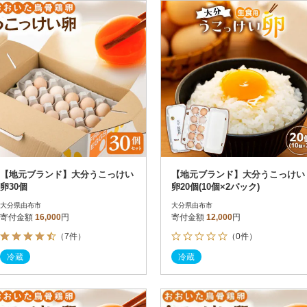
冷蔵便
円
冷凍便
レビュー
レビュー
決済方法
解除
寄付金額
PayPay
クレジットカード決済
寄付金額
Amazon Pay
楽天ペイ
メルペイ
コンビニ支払い
ソフトバンクまとめて支払い
au PAY（auかんたん決済）
【地元ブランド】大分うこっけい
【地元ブランド】大分うこっけい
d払い
卵30個
卵20個(10個×2パック)
金融機関(Pay-easy決済)
大分県由布市
大分県由布市
寄付金額
16,000
円
寄付金額
12,000
円
（7件）
（0件）
解除
結果を見る（
41
件
冷蔵
冷蔵