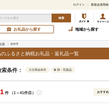
ログイン
新規会員登録
検索
お礼品から探す
地域から探す
分県
由布市
品のふるさと納税お礼品・返礼品一覧
検索条件：
大分県由布市
卵・乳製品
1
おすすめ
件 （1～41件目）
寄付金額
解除
発送種別
解除
おすすめ
通常
円～
新着順