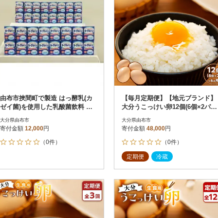
由布市挾間町で製造 はっ酵乳(カ
【毎月定期便】【地元ブランド】
ゼイ菌)を使用した乳酸菌飲料 ヨ
大分うこっけい卵12個(6個×2パッ
ーグルトン200ml 16本入×2
ク)全6回
大分県由布市
大分県由布市
寄付金額
12,000
円
寄付金額
48,000
円
（0件）
（0件）
定期便
冷蔵