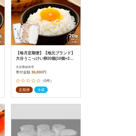
【毎月定期便】【地元ブランド】
大分うこっけい卵20個(10個×2パ
ック)全3回
大分県由布市
寄付金額
36,000
円
（0件）
定期便
冷蔵