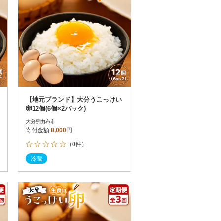
【地元ブランド】大分うこっけい
卵12個(6個×2パック)
大分県由布市
寄付金額
8,000
円
（0件）
冷蔵