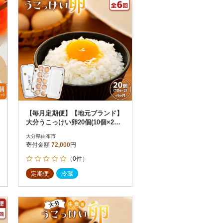
【毎月定期便】【地元ブランド】
大分うこっけい卵20個(10個×2パ
ック)全6回
大分県由布市
寄付金額
72,000
円
（0件）
定期便
冷蔵