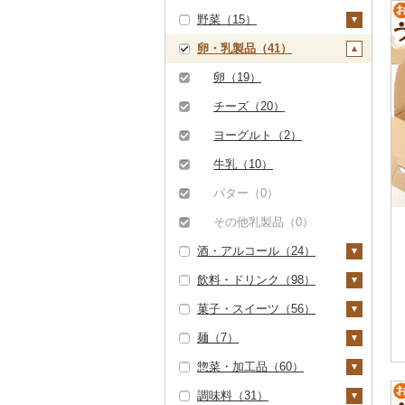
野菜（15）
しゃぶしゃぶ（17）
もつ鍋（0）
ステーキ（0）
豚肉（加工品）（1
いくら（0）
精米（20）
雑穀（5）
ぶどう・マスカット
7）
（0）
卵・乳製品（41）
焼肉（6）
ローストビーフ（1）
すき焼き（0）
うに（0）
無洗米（1）
餅（1）
いも（1）
ハンバーグ（0）
鶏肉（24）
いちご（2）
牛タン（0）
ビーフジャーキー
しゃぶしゃぶ（1）
明太子・たらこ（0）
玄米（5）
その他穀物加工品
じゃがいも（1）
トマト（1）
卵（19）
（0）
もつ鍋（0）
鶏肉（精肉）（2）
鹿肉（0）
（1）
りんご（0）
和牛（1）
焼肉（0）
その他魚卵（0）
金芽米（0）
さつまいも（0）
フルーツトマト（1）
玉ねぎ（1）
チーズ（20）
その他牛肉（加工品）
ハム（0）
ハム・ソーセージ（1
馬肉（0）
パン（40）
もも（0）
黒毛和牛（42）
アグー豚（0）
貝（0）
ゆめぴりか（0）
その他いも（0）
ミニトマト（0）
ねぎ（0）
ヨーグルト（2）
（2）
2）
ソーセージ・ウインナ
羊肉・ラム肉（ジンギ
メロン（0）
白老牛（0）
その他豚肉（精肉）
うなぎ（0）
つや姫（0）
その他トマト（0）
とうもろこし（0）
牛乳（10）
ー（17）
唐揚げ（7）
スカン）（0）
（0）
さくらんぼ（0）
仙台牛（0）
鮮魚（0）
コシヒカリ（0）
根菜（1）
バター（0）
ベーコン・サラミ
中津からあげ（0）
鴨肉（0）
梨（9）
（3）
米沢牛（0）
イカ・タコ（0）
はえぬき（0）
人参（1）
アスパラガス（2）
その他乳製品（0）
水炊き（0）
猪肉（0）
和梨（9）
マンゴー（0）
その他豚肉（加工品）
酒・アルコール（24）
山形牛（0）
海苔・海藻（1）
さがびより（0）
大根（0）
豆（1）
地鶏（0）
その他肉・加工品
（0）
洋梨・ラフランス
みかん・柑橘（0）
（0）
飲料・ドリンク（98）
常陸牛（0）
海苔（1）
干物（0）
あきたこまち（0）
自然薯（0）
きのこ（9）
ビール・発泡酒（6）
赤鶏さつま（0）
（0）
すいか（0）
菓子・スイーツ（56）
上州牛（0）
わかめ（0）
その他魚介・加工品
ひとめぼれ（1）
レンコン（0）
しいたけ（9）
その他野菜（4）
ビール（0）
日本酒（0）
水・ミネラルウォータ
その他鶏肉（3）
（3）
キウイ（0）
ー（5）
麺（7）
飛騨牛（0）
ひじき（0）
ミルキークィーン
にんにく・生姜（0）
松茸（0）
山菜（1）
発泡酒（0）
焼酎（7）
ケーキ（4）
しらす・ちりめん
（0）
柿（カキ）（2）
コーヒー・コーヒー豆
惣菜・加工品（60）
近江牛（0）
その他海苔・海藻
その他根菜（0）
その他きのこ（0）
かぼちゃ（0）
地ビール・クラフトビ
芋焼酎（0）
梅酒（3）
クッキー（5）
ラーメン（3）
（0）
（3）
（0）
ななつぼし（0）
ドライフルーツ（2）
ール（6）
調味料（31）
神戸牛・神戸ビーフ
茄子（0）
麦焼酎（7）
泡盛（0）
焼き菓子（4）
うどん（0）
惣菜（17）
かまぼこ・練り製品
飲料（1）
茶（0）