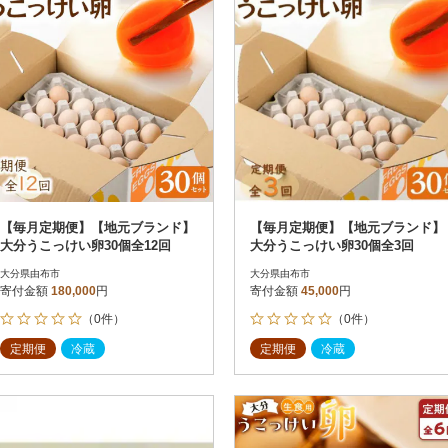
【毎月定期便】【地元ブランド】
【毎月定期便】【地元ブランド】
大分うこっけい卵30個全12回
大分うこっけい卵30個全3回
大分県由布市
大分県由布市
寄付金額
180,000
円
寄付金額
45,000
円
（0件）
（0件）
定期便
冷蔵
定期便
冷蔵