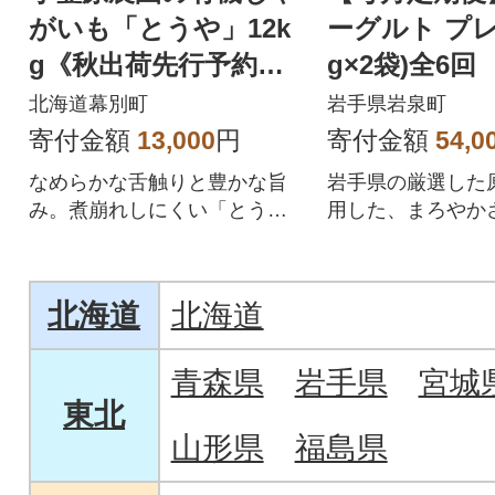
がいも「とうや」12k
ーグルト プレ
g《秋出荷先行予約》
g×2袋)全6回
[53690933]
北海道幕別町
岩手県岩泉町
寄付金額
13,000
円
寄付金額
54,0
なめらかな舌触りと豊かな旨
岩手県の厳選した
み。煮崩れしにくい「とう
用した、まろやか
や」
り食感が特長のヨ
す。
北海道
北海道
青森県
岩手県
宮城
東北
山形県
福島県