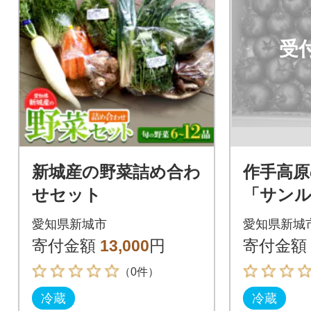
受
新城産の野菜詰め合わ
作手高原
せセット
「サン
愛知県新城市
愛知県新城
寄付金額
13,000
円
寄付金額
（0件）
冷蔵
冷蔵