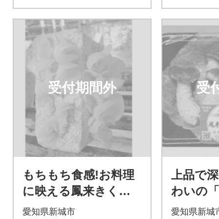
受付期間外
受
もちもち食感!お料理
上品で
に映える鳳来きくら
わいの
げ(640g)
ット」
愛知県新城市
愛知県新城