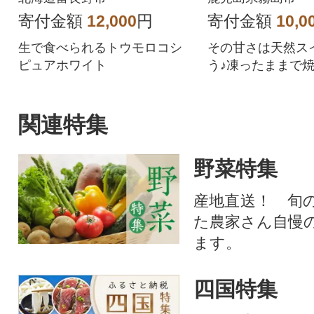
本入り
寄付金額
12,000
円
寄付金額
10,0
生で食べられるトウモロコシ
その甘さは天然ス
ピュアホワイト
う♪凍ったままで
ス、自然解凍で冷
関連特集
野菜特集
産地直送！ 旬
た農家さん自慢
ます。
四国特集