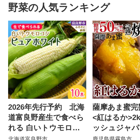
利用できます。
野菜の人気ランキング
2026年先行予約 北海
薩摩あま蜜完
道富良野産生で食べら
<紅はるか>2
れる 白いトウモロコ
ッシュジャパ
シ ピュアホワイト10
島】A-180
北海道富良野市
鹿児島県霧島市