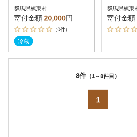
カリ 【
群馬県榛東村
群馬県榛東
キロ×3
寄付金額
20,000
円
寄付金額
（0件）
冷蔵
8件
（1～8件目）
1