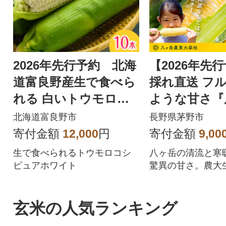
2026年先行予約 北海
【2026年先
道富良野産生で食べら
採れ直送 フ
れる 白いトウモロコ
ような甘さ『
シ ピュアホワイト10
生とうもろこ
北海道富良野市
長野県茅野市
本入り
寄付金額
12,000
円
寄付金額
9,00
生で食べられるトウモロコシ
八ヶ岳の清流と寒
ピュアホワイト
驚異の甘さ。農大
から収穫した鮮度
付き」で当日発送
玄米の人気ランキング