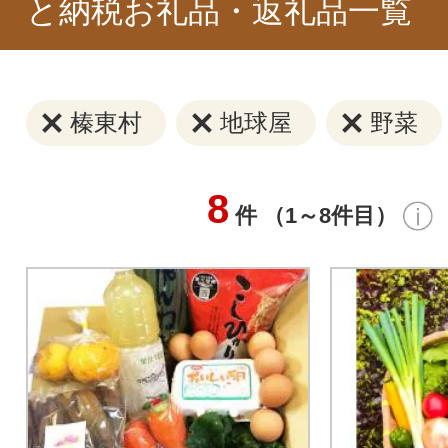
と納税お礼品・返礼品一覧
榛東村
地球屋
野菜
8
件 （1～8件目）