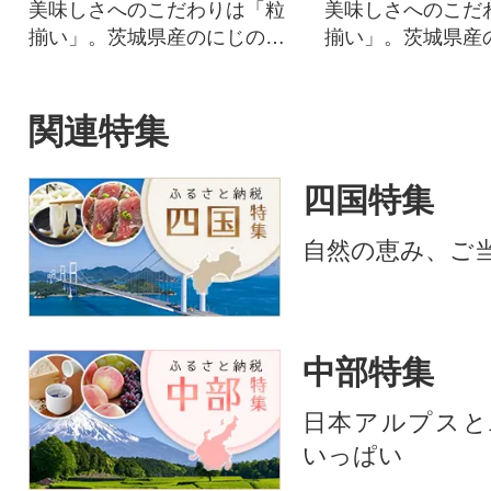
美味しさへのこだわりは「粒
美味しさへのこだ
揃い」。茨城県産のにじのき
揃い」。茨城県産
らめき(玄米)です!
らめき(玄米)です!
関連特集
四国特集
自然の恵み、ご
中部特集
日本アルプスと
いっぱい