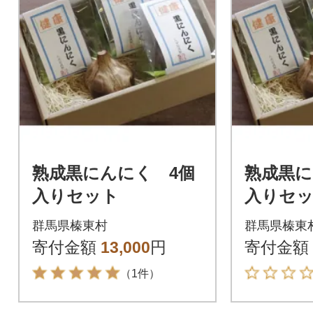
熟成黒にんにく 4個
熟成黒に
入りセット
入りセ
群馬県榛東村
群馬県榛東
寄付金額
13,000
円
寄付金額
（1件）