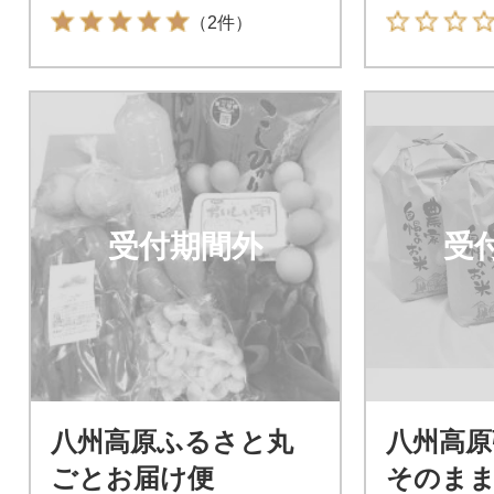
（2件）
受付期間外
受
八州高原ふるさと丸
八州高原
ごとお届け便
そのま