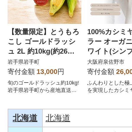
【数量限定】とうもろ
100%カシミ
こし ゴールドラッシ
ラー オーガ
ュ 2L 約10kg(約26本)
ワイト(シンプ
岩手県 岩手町産
岩手県岩手町
大阪府泉佐野市
寄付金額
13,000
円
寄付金額
26,0
旬のゴールドラッシュ約10kg!
ふんわりとした極
岩手県岩手町から産地直送で
を実現したカシミ
お届けします!
をお届けします。[G
北海道
北海道