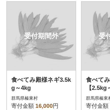
受付期間外
受
食べてみ殿様ネギ3.5k
食べてみ
g～4kg
【2.5kg
群馬県榛東村
群馬県榛東
寄付金額
16,000
円
寄付金額