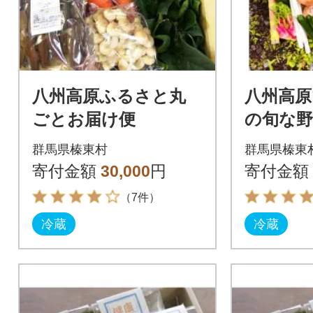
八州高原ふるさと丸
八州高原
ごとお届け便
の旬な
群馬県榛東村
群馬県榛東
寄付金額
30,000
円
寄付金額
（7件）
冷蔵
冷蔵