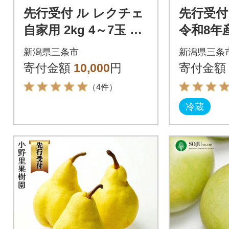
先行受付 ル レクチェ
先行受付 
自家用 2kg 4～7玉 西
令和8年
洋梨 洋梨 [渡辺果樹
市産 【0
新潟県三条市
新潟県三条
園] 【010S240】
寄付金額
10,000
円
寄付金額
（4件）
冷蔵