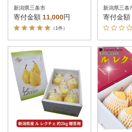
[小野里果樹園] 【010
ー無添加
新潟県三条市
新潟県三条
S392】
ット【01
寄付金額
11,000
円
寄付金額
（1件）