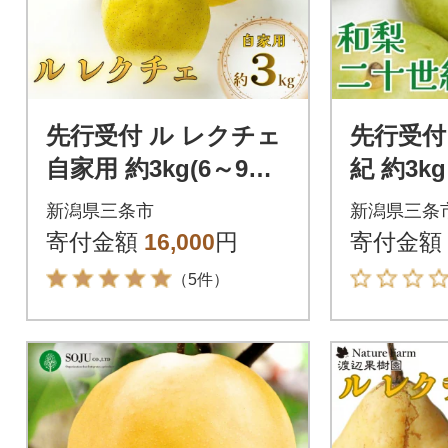
先行受付 ル レクチェ
先行受付
自家用 約3kg(6～9個)
紀 約3k
[小野里果樹園] 【013
潟県 三条
新潟県三条市
新潟県三条
S079】
34】
寄付金額
16,000
円
寄付金額
（5件）