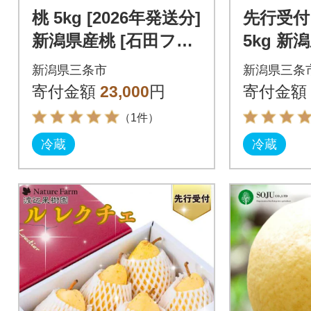
桃 5kg [2026年発送分]
先行受付
新潟県産桃 [石田フル
5kg 新
ーツガーデン] 【017P
田フルー
新潟県三条市
新潟県三条
021】
【011P0
寄付金額
23,000
円
寄付金額
（1件）
冷蔵
冷蔵