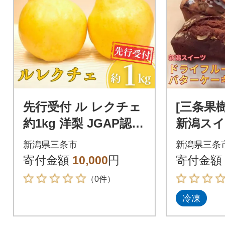
先行受付 ル レクチェ
[三条果
約1kg 洋梨 JGAP認証
新潟スイ
農場 新潟県 三条市産
フルー
新潟県三条市
新潟県三条
冬限定【010S862】
ーキ 3種
寄付金額
10,000
円
寄付金額
（0件）
冷凍