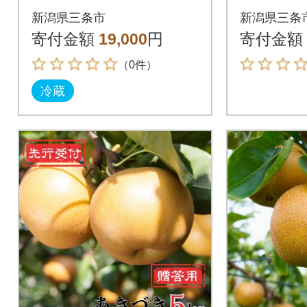
ーツガーデン] 【015P
70g) 
新潟県三条市
新潟県三条
058】
【011S0
寄付金額
19,000
円
寄付金額
（0件）
冷蔵