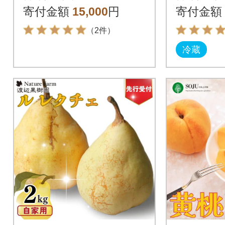
ルーツガーデン【015
0】
寄付金額
15,000
円
寄付金額
S068】
（2件）
冷蔵