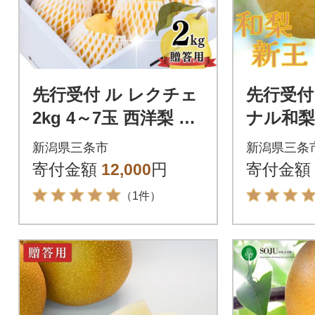
先行受付 ル レクチェ
先行受付
2kg 4～7玉 西洋梨 贈
ナル和梨 
答用 洋梨 [渡辺果樹
令和8年
新潟県三条市
新潟県三条
園] 【011S075】
6P041】
寄付金額
12,000
円
寄付金額
（1件）