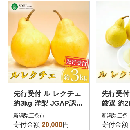
先行受付 ル レクチェ
先行受付
約3kg 洋梨 JGAP認証
厳選 約2k
農場 幻の西洋梨 冬限
[小野里果
新潟県三条市
新潟県三条
定 【016P026】
156】
寄付金額
20,000
円
寄付金額