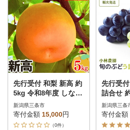
先行受付 和梨 新高 約
先行受付
5kg 令和8年度 しなの
詰合せ 約
がわジューシーファ
産 [小林農園] 【011P0
新潟県三条市
新潟県三条
ーム 【015S134】
06】
寄付金額
15,000
円
寄付金額
（0件）