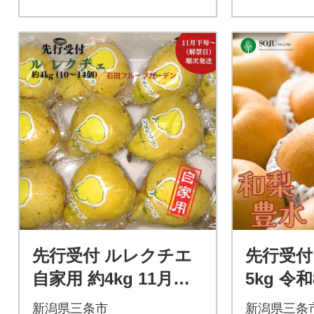
先行受付 ルレクチエ
先行受付
自家用 約4kg 11月下
5kg 令
旬～発送予定 石田フ
三条市産 
新潟県三条市
新潟県三条