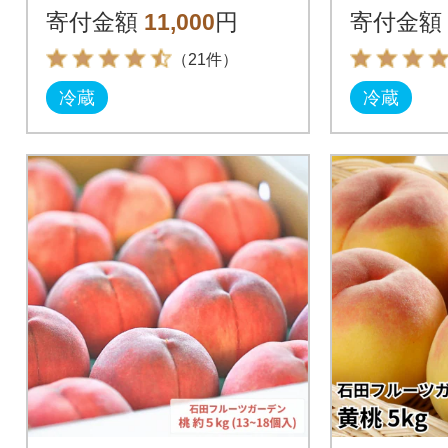
5】
7】
寄付金額
11,000
円
寄付金額
（21件）
冷蔵
冷蔵