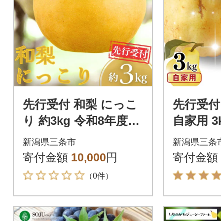
先行受付 和梨 にっこ
先行受付
り 約3kg 令和8年度
自家用 3
にっこり梨 [三条果樹
西洋梨 
新潟県三条市
新潟県三条
専門家集団]【010S86
園] 【01
寄付金額
10,000
円
寄付金額
8】
（0件）