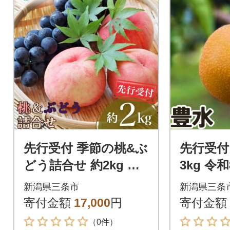
先行受付 季節の桃&ぶ
先行受付
どう詰合せ 約2kg 令
3kg 令
和8年産 新潟県 【016
がわジ
新潟県三条市
新潟県三条
P042】
ーム 【0
寄付金額
17,000
円
寄付金額
（0件）