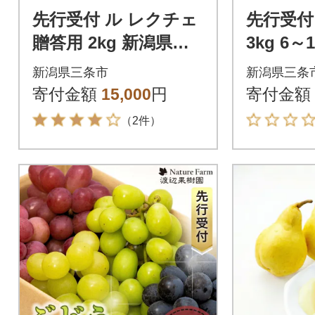
先行受付 ル レクチェ
先行受付
贈答用 2kg 新潟県産
3kg 6
洋梨 ル・レクチェ [岩
贈答用 
新潟県三条市
新潟県三条
福農園]【010P025】
園] 【01
寄付金額
15,000
円
寄付金額
（2件）