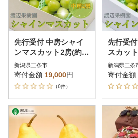
先行受付 中房シャイ
先行受付
ンマスカット2房(約1
スカット2
kg) 令和8年度 渡辺果
令和8年
新潟県三条市
新潟県三条
樹園 贈答用 【018S03
果樹園 【
寄付金額
19,000
円
寄付金額
1】
（0件）