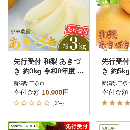
先行受付 和梨 あきづ
先行受付
き 約3kg 令和8年度 新
き 約5k
潟県三条市産 梨 [小林
潟県【01
新潟県三条市
新潟県三条
農園]【010S748】
寄付金額
10,000
円
寄付金額
（0件）