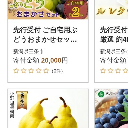
先行受付 ご自宅用ぶ
先行受付
どうおまかせセット
厳選 約4k
約2kg 令和8年度 三条
[小野里果
新潟県三条市
新潟県三条
市産 【020S131】
S039】
寄付金額
20,000
円
寄付金額
（0件）