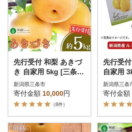
先行受付 和梨 あきづ
先行受付
き 自家用 5kg [三条果
自家用 3
樹専門家集団] 【010P
洋梨 ル
新潟県三条市
新潟県三条
063】
福農園] 
寄付金額
10,000
円
寄付金額
（8件）