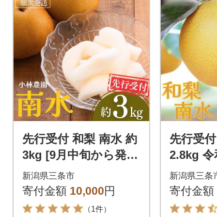
先行受付 和梨 南水 約
先行受付
3kg [9月中旬から発送
2.8kg
予定] 新潟県産 [小林
県 三条市
新潟県三条市
新潟県三条
農園] 【012S040】
7】
寄付金額
10,000
円
寄付金額
（1件）