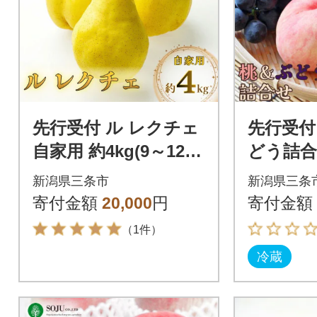
先行受付 ル レクチェ
先行受付
自家用 約4kg(9～12
どう詰合せ
個) [小野里果樹園] 【0
和8年産 
新潟県三条市
新潟県三条
17S042】
P006】
寄付金額
20,000
円
寄付金額
（1件）
冷蔵