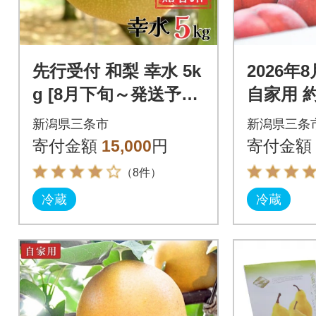
先行受付 和梨 幸水 5k
2026年
g [8月下旬～発送予定]
自家用 約5
新潟県産 梨 [岩福農
個入) 石田フルーツ
新潟県三条市
新潟県三条
園]【010P045】
【011P0
寄付金額
15,000
円
寄付金額
（8件）
冷蔵
冷蔵