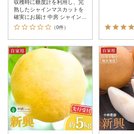
収穫時に糖度計を利用し、完
熟したシャインマスカットを
確実にお届け 中房 シャインマ
スカット 2房 1kg 贈答用 シャ
（0件）
イン マスカット 贈り物 ギフ
ト 新潟県 三条市産 ぶどう 渡
辺果樹園 2026