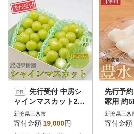
先行受付 中房シ
先行予約
PR
ャインマスカット2房
家用 約5
(約1kg) 令和8年度 渡
【010P0
新潟県三条市
新潟県三条
辺果樹園 贈答用 【01
寄付金額
19,000
円
寄付金額
8S031】