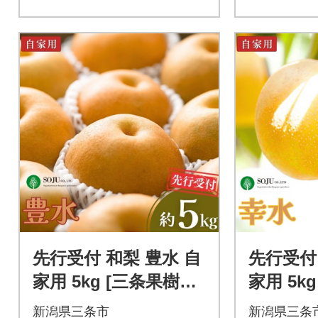
先行受付 和梨 豊水 自
先行受付
家用 5kg [三条果樹専
家用 5k
門家集団] 【010P05
門家集団]
新潟県三条市
新潟県三条