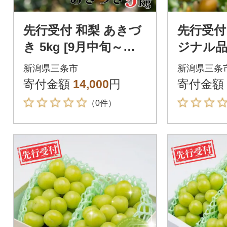
先行受付 和梨 あきづ
先行受付
き 5kg [9月中旬～発
ジナル品
送予定]新潟県産 梨
約3kg(6
新潟県三条市
新潟県三条
[岩福農園]【010P06
年産 【0
寄付金額
14,000
円
寄付金額
1】
（0件）