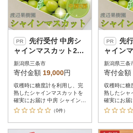
先行受付 中房シ
先行受付 中房シ
PR
PR
ャインマスカット2房
ャインマ
(約1kg) 令和8年度 渡
(約1kg)
新潟県三条市
新潟県三条
辺果樹園 贈答用 【01
辺果樹園 
寄付金額
19,000
円
寄付金額
8S031】
8S031】
収穫時に糖度計を利用し、完
収穫時に糖
熟したシャインマスカットを
熟したシャ
確実にお届け 中房 シャインマ
確実にお届け
スカット 2房 1kg 贈答用 シャ
スカット 2房
（0件）
イン マスカット 贈り物 ギフ
イン マスカ
ト 新潟県 三条市産 ぶどう 渡
ト 新潟県 
辺果樹園 2026
辺果樹園 20