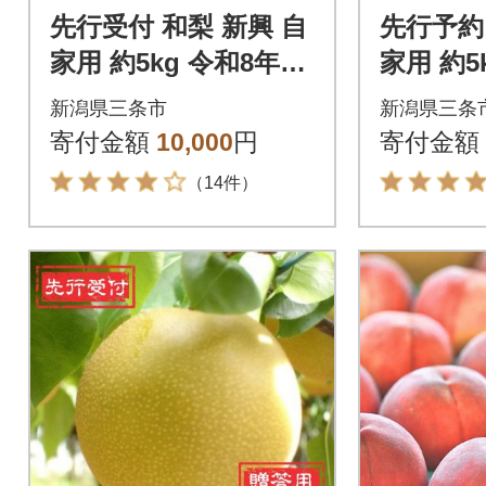
先行受付 和梨 新興 自
先行予約
家用 約5kg 令和8年度
家用 約5
新潟県産 梨 【010P06
から発送
新潟県三条市
新潟県三条
6】
園] 【01
寄付金額
10,000
円
寄付金額
（14件）