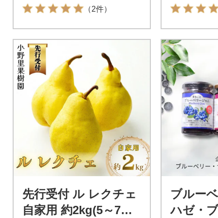
（2件）
先行受付 ル レクチェ
ブルー
自家用 約2kg(5～7個)
ハゼ・