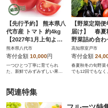
【先行予約】 熊本県八
【野菜定期便
代市産 トマト 約4kg
届け】 春夏
【2027年1月上旬より
野菜詰め合わ
順次発送】_229-6721
レシピ付き春
熊本県八代市
高知県室戸市
野菜セット
寄付金額
10,000
円
寄付金額
24,0
一つひとつ丁寧に育てられ
春夏秋冬の旬野菜セ
た、新鮮でみずみずしい果肉
でも12回でもなく
のトマトをお届けします。
わせた年4回の野菜
時期によって、旬
マト)、なす、さつ
関連特集
いも)、大根、じ
参(ニンジン)、キ
フルーツ特
などを野菜詰め合