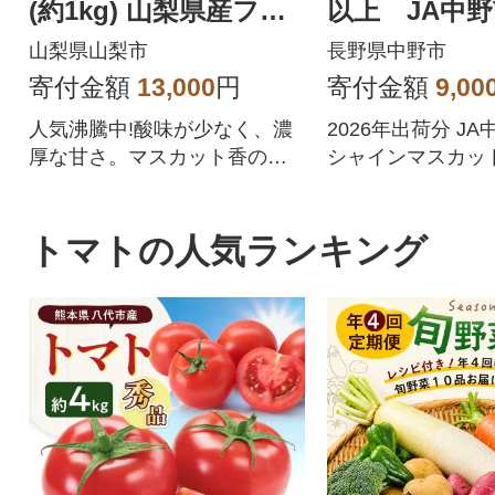
(約1kg) 山梨県産フル
以上 JA中
ーツ 人気のぶどう
送
山梨県山梨市
長野県中野市
寄付金額
13,000
円
寄付金額
9,00
人気沸騰中!酸味が少なく、濃
2026年出荷分 J
厚な甘さ。マスカット香の芳
シャインマスカット
醇な香りが特徴のシャインマ
品
スカット。シャインマスカッ
トを中心にぶどうをたくさん
トマトの人気ランキング
作っている農家が自信を持っ
てお届けします。