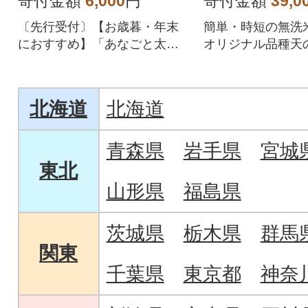
寄付金額
6,000
円
寄付金額
39,0
〔先行受付〕【お歳暮・年末
簡単・時短の無洗
におすすめ】「あなごと太刀
オリジナル品種天
魚の骨せんべい(あなご2袋 太
シヒカリ、ひとめ
刀魚2袋)」
する美味しさです
北海道
北海道
青森県
岩手県
宮城
東北
山形県
福島県
茨城県
栃木県
群馬
関東
千葉県
東京都
神奈