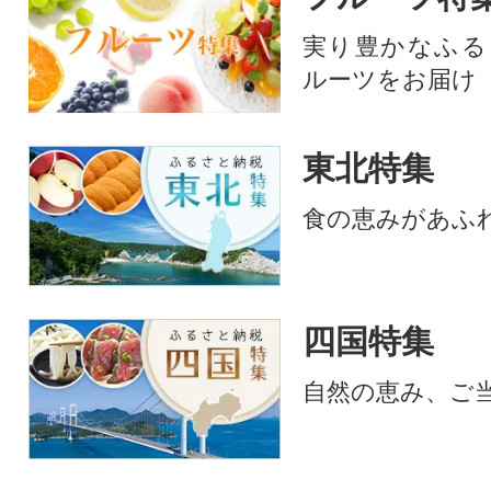
ュース・野菜スー
実り豊かなふる
中心の生活に、ア
ルーツをお届け
キャンプなどのBB
ュー)にもご活用
す。
東北特集
食の恵みがあふ
四国特集
自然の恵み、ご