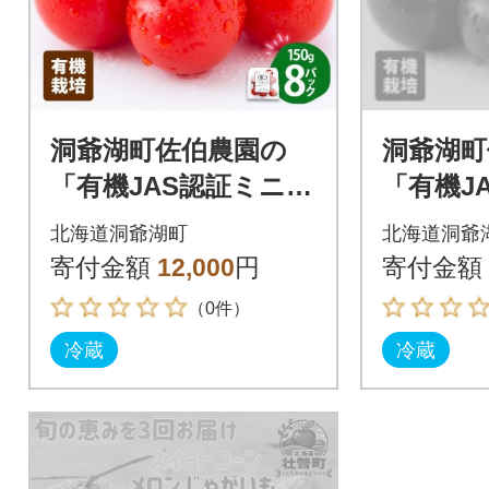
洞爺湖町佐伯農園の
洞爺湖町
「有機JAS認証ミニト
「有機J
マト 150g×8P」【202
マト 150
北海道洞爺湖町
北海道洞爺
6年7月中旬より発送】
5年7月
寄付金額
12,000
円
寄付金額
（0件）
冷蔵
冷蔵