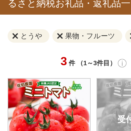
るさと納税お礼品・返礼品一
とうや
果物・フルーツ
3
件 （1～3件目）
受