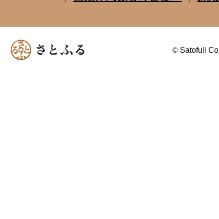
©
Satofull Co.