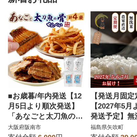
■お歳暮/年内発送【12
【発送月固定
月5日より順次発送】
【2027年5
「あなごと太刀魚の骨
発送予定】無
せんべい(あなご2袋
直送 天のつぶ 
大阪府阪南市
福島県矢吹町
太刀魚2袋)」
回