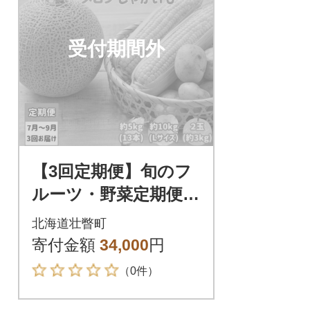
受付期間外
【3回定期便】旬のフ
ルーツ・野菜定期便<
7月下旬・8月上旬・9
北海道壮瞥町
月下旬お届け>SBTN0
寄付金額
34,000
円
14
（0件）