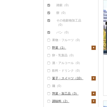
しゃぶしゃぶ（0）
もつ鍋（0）
ステーキ（0）
豚肉（加工品）（4）
精米（29）
雑穀（0）
焼肉（2）
ローストビーフ（0）
すき焼き（0）
ハンバーグ（0）
鶏肉（3）
無洗米（0）
餅（0）
牛タン（0）
ビーフジャーキー
しゃぶしゃぶ（0）
もつ鍋（0）
鶏肉（精肉）（0）
鹿肉（0）
玄米（0）
その他穀物加工品
（0）
（0）
和牛（0）
焼肉（2）
ハム（0）
ハム・ソーセージ
馬肉（0）
金芽米（0）
その他牛肉（加工品）
（0）
パン（0）
黒毛和牛（0）
アグー豚（0）
ソーセージ・ウインナ
羊肉・ラム肉（ジンギ
ゆめぴりか（23）
（1）
果物・フルーツ（0）
ー（0）
唐揚げ（0）
スカン）（6）
白老牛（0）
その他豚肉（精肉）
つや姫（0）
野菜（1）
（0）
ベーコン・サラミ
中津からあげ（0）
鴨肉（0）
仙台牛（0）
コシヒカリ（0）
（0）
卵・乳製品（0）
水炊き（0）
猪肉（0）
いも（0）
米沢牛（0）
はえぬき（0）
その他豚肉（加工品）
酒・アルコール（0）
地鶏（0）
その他肉・加工品
トマト（0）
（4）
山形牛（0）
さがびより（0）
（0）
飲料・ドリンク（0）
赤鶏さつま（0）
玉ねぎ（0）
常陸牛（0）
あきたこまち（0）
菓子・スイーツ（10）
その他鶏肉（3）
ねぎ（0）
上州牛（0）
ひとめぼれ（0）
麺（0）
とうもろこし（0）
ケーキ（0）
飛騨牛（0）
ミルキークィーン
惣菜・加工品（3）
（0）
根菜（0）
クッキー（2）
近江牛（0）
調味料（2）
ななつぼし（5）
アスパラガス（1）
焼き菓子（2）
惣菜（0）
神戸牛・神戸ビーフ