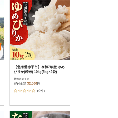
お届け時間帯指定可
発送される月指定可
件数順
90
評価順
120
が高い順
その他
解除
が低い順
さとふる限定のお礼品
定期便
さとふるアプリdeワンストップ申請
対象
【北海道赤平市】令和7年産 ゆめ
ぴりか(精米) 10kg(5kg×2袋)
北海道赤平市
寄付金額
32,000
円
（0件）
）