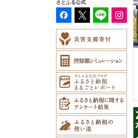
さとふる公式
ティッシュ（8）
（9）
財布（13）
その他花（0）
土鍋（0）
カタログギフト（0）
その他日用品（0）
ご当地キャラクター
ショール・ストール
その他キッチン用品
その他体験・チケット
（0）
（0）
（1）
（10）
ベビー用品（0）
ネクタイ・ベルト
（5）
ペット用品（0）
マフラー・手袋（0）
防災グッズ（0）
その他服飾小物（5）
その他雑貨（11）