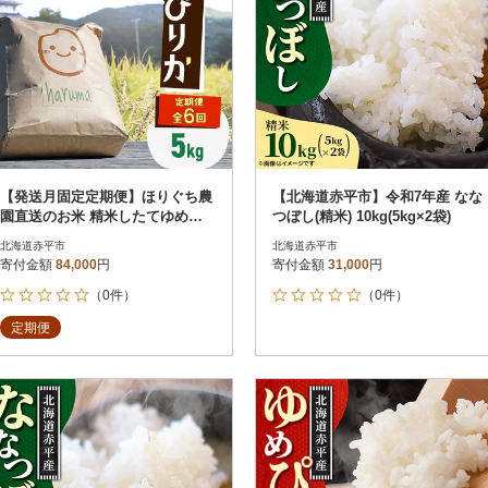
【発送月固定定期便】ほりぐち農
【北海道赤平市】令和7年産 なな
園直送のお米 精米したてゆめぴ
つぼし(精米) 10kg(5kg×2袋)
りか 5kg全6回
北海道赤平市
北海道赤平市
寄付金額
84,000
円
寄付金額
31,000
円
（0件）
（0件）
定期便