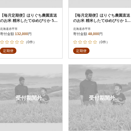
【毎月定期便】ほりぐち農園直送
【毎月定期便】ほりぐち農園直送
のお米 精米したてゆめぴりか 5k
のお米 精米したてゆめぴりか 10k
g 全12回
g(5kg×2) 全3回
北海道赤平市
北海道赤平市
寄付金額
132,000
円
寄付金額
48,000
円
（0件）
（0件）
定期便
定期便
受付期間外
受付期間外