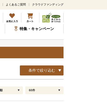
よくあるご質問
クラウドファンディング
メ
イ
ン
コ
ン
特集・キャンペーン
テ
ン
ツ
に
ス
キ
ッ
プ
条件で絞り込む
順
60件
配送指定
解除
順
30
お届け日時指定可
60