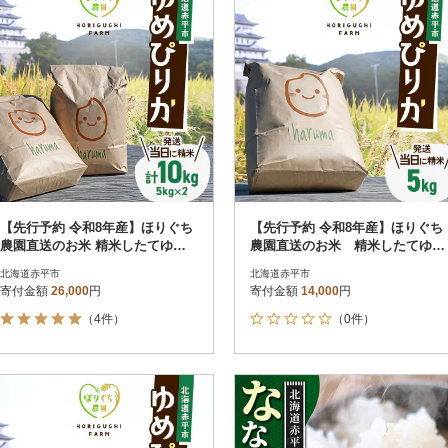
【先行予約 令和8年産】ほりぐち
【先行予約 令和8年産】ほりぐち
農園直送のお米 精米したてゆめ
農園直送のお米 精米したてゆめ
ぴりか 10kg
ぴりか 5kg
北海道赤平市
北海道赤平市
寄付金額
26,000
円
寄付金額
14,000
円
（4件）
（0件）