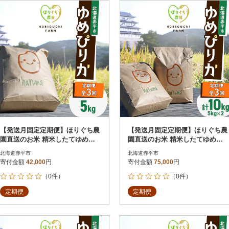
円
レビュー
レビュー
決済方法
解除
寄付金額
PayPay
発送種別
解除
クレジットカード決済
寄付金額
通常
Amazon Pay
冷蔵便
楽天ペイ
冷凍便
メルペイ
コンビニ支払い
ソフトバンクまとめて支払い
au PAY（auかんたん決済）
【発送月固定定期便】ほりぐち農
【発送月固定定期便】ほりぐち農
d払い
園直送のお米 精米したてゆめぴ
園直送のお米 精米したてゆめぴ
金融機関(Pay-easy決済)
りか 5kg全3回
りか 10kg全3回
北海道赤平市
北海道赤平市
寄付金額
42,000
円
寄付金額
75,000
円
（0件）
（0件）
解除
結果を見る（
29
件
定期便
定期便