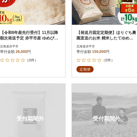
【令和8年産先行受付】11月以降
【発送月固定定期便】ほりぐち農
順次発送予定 赤平市産 ゆめぴり
園直送のお米 精米したてゆめぴ
か 精米 5kg×2袋
りか 10kg全6回
北海道赤平市
北海道赤平市
寄付金額
26,000
円
寄付金額
150,000
円
（0件）
（0件）
定期便
受付期間外
受付期間外