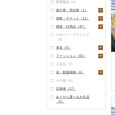
家電製品（0）
（0）
その他米（0）
豆（0）
プリン（0）
カレー・シチュー
砂糖（0）
（0）
旅行券・宿泊券（1）
但馬牛（0）
きのこ（0）
ゼリー（0）
塩（0）
鍋（1）
体験・チケット（11）
土佐あかうし（0）
その他野菜（0）
チョコレート（0）
醤油（0）
旅行券（0）
肉（1）
ピザ（0）
雑貨・日用品（47）
佐賀牛（0）
カステラ（0）
味噌（0）
宿泊券（1）
PayPay商品券（0）
魚（0）
レトルト（0）
スポーツ・アウトドア
長崎和牛（0）
アイス・ジェラート
酢（0）
食事券（0）
家具・インテリア
（0）
（3）
その他鍋（0）
スープ（0）
（7）
あか牛（0）
だし（0）
温泉・サウナ・スパ利
美容（5）
その他洋菓子（5）
豆腐・納豆（0）
用券（1）
タンス（0）
寝具（0）
宮崎牛（0）
食用油（0）
ファッション（61）
煎餅・おかき（0）
漬物（0）
水族館（0）
机・テーブル（0）
タオル（0）
スキンケア（0）
その他牛肉（精肉）
はちみつ（0）
工芸品（0）
（0）
羊羹（0）
缶詰・瓶詰（0）
動物園（0）
椅子・チェア・ソファ
文房具・印鑑（6）
シャンプー・リンス
鞄・バッグ（38）
ドレッシング（0）
（1）
（0）
花・観葉植物（6）
饅頭（0）
乾物（0）
釣り（0）
ボールペン（0）
食器（0）
トートバッグ・ショル
洋服（0）
その他調味料（2）
その他家具・インテリ
石鹸・ボディーソープ
ダーバッグ（8）
その他（0）
大福（0）
燻製（スモーク）
ダイビング（0）
ノート・ファイル
キッチン用品（1）
和服（0）
観葉植物・苗木（0）
ア（6）
（0）
みりん（0）
（0）
（0）
キャリーバッグ・スー
定期便（17）
その他和菓子（0）
スキーチケット・リフ
包丁（0）
日用品（15）
靴・履物（0）
花（6）
入浴剤（0）
ツケース（16）
ケチャップ（0）
おせち（0）
ト券（0）
印鑑（0）
あとから選べるお礼品
フライパン（0）
洗剤（0）
楽器・器材（0）
アクセサリー（0）
胡蝶蘭（6）
盆栽・その他（0）
アロマ（5）
その他鞄・バッグ（1
こしょう（0）
（5）
その他加工品（2）
ゴルフプレー券（0）
その他文房具（6）
4）
鍋（0）
トイレットペーパー
本・CD・DVD（0）
その他服飾小物（2
造花・プリザーブドフ
プロテイン（0）
その他調味料（2）
花火大会チケット
（7）
3）
ラワー（0）
まな板（0）
おもちゃ・ぬいぐるみ
（0）
その他美容（0）