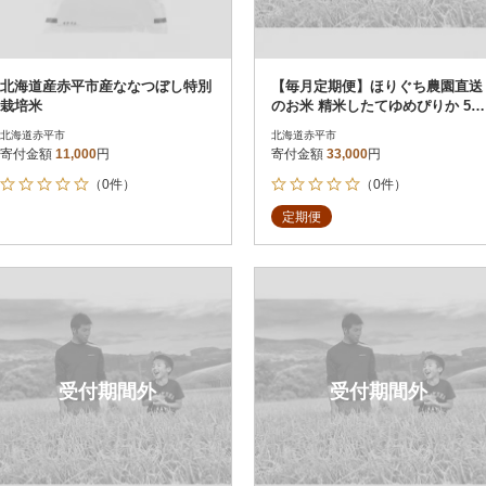
北海道産赤平市産ななつぼし特別
【毎月定期便】ほりぐち農園直送
栽培米
のお米 精米したてゆめぴりか 5k
g 全3回
北海道赤平市
北海道赤平市
寄付金額
11,000
円
寄付金額
33,000
円
（0件）
（0件）
定期便
受付期間外
受付期間外