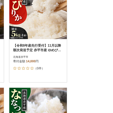
【令和8年産先行受付】11月以降
順次発送予定 赤平市産 ゆめぴり
か 精米 5kg 新米
北海道赤平市
寄付金額
14,000
円
（0件）