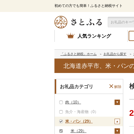
初めての方でも簡単！ふるさと納税サイト
人気ランキング
「ふるさと納税」ホーム
お礼品から探す
北海道赤平市、米・パン
お礼品カテゴリ
解除
肉（10）
2
魚介・海産物（0）
牛肉（精肉）（2）
米・パン（29）
ステーキ（0）
牛肉（加工品）（1）
すき焼き（0）
ハンバーグ（0）
豚肉（精肉）（2）
米（29）