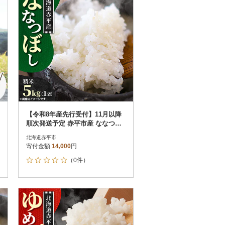
【令和8年産先行受付】11月以降
順次発送予定 赤平市産 ななつぼ
し 精米 5kg 新米
北海道赤平市
寄付金額
14,000
円
（0件）