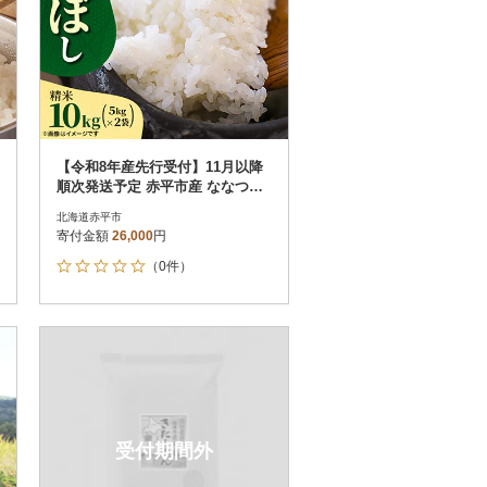
【令和8年産先行受付】11月以降
順次発送予定 赤平市産 ななつぼ
し 精米 5kg×2袋 新米
北海道赤平市
寄付金額
26,000
円
（0件）
受付期間外