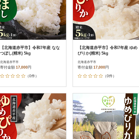
【北海道赤平市】令和7年産 なな
【北海道赤平市】令和7年産 ゆめ
つぼし(精米) 5kg
ぴりか(精米) 5kg
北海道赤平市
北海道赤平市
寄付金額
17,000
円
寄付金額
17,000
円
（0件）
（0件）