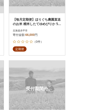
【毎月定期便】ほりぐち農園直送
のお米 精米したてゆめぴりか 5k
g 全6回
北海道赤平市
寄付金額
66,000
円
（0件）
定期便
受付期間外