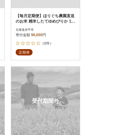
【毎月定期便】ほりぐち農園直送
のお米 精米したてゆめぴりか 10k
g(5kg×2) 全6回
北海道赤平市
寄付金額
96,000
円
（0件）
定期便
受付期間外