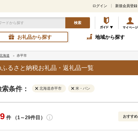
ログイン
新規会員登録
検索
お礼品から探す
地域から探す
北海道
赤平市
のふるさと納税お礼品・返礼品一覧
検索条件：
北海道赤平市
米・パン
9
おすすめ
件 （1～29件目）
寄付金額
解除
地域
解除
おすすめ
円～
新着順