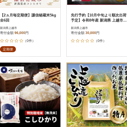
【2ヵ月毎定期便】謙信秘蔵米5kg
先行予約【10月中旬より順次出荷
全6回
予定】令和8年産 新潟県 上越市産
新之助 10kg 白米 精米
新潟県上越市
新潟県上越市
寄付金額
96,000
円
寄付金額
30,000
円
（0件）
（0件）
定期便