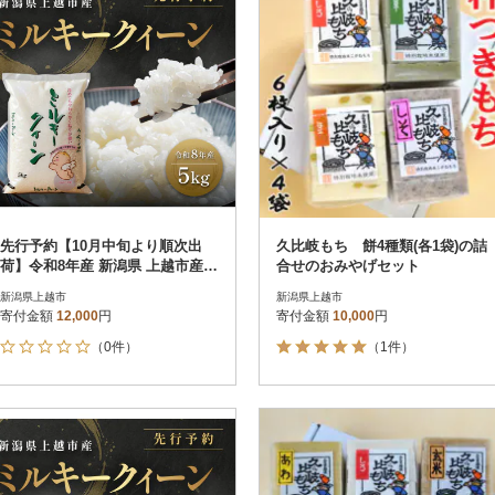
先行予約【10月中旬より順次出
久比岐もち 餅4種類(各1袋)の詰
荷】令和8年産 新潟県 上越市産
合せのおみやげセット
ミルキークィーン 5kg 白米 精米
新潟県上越市
新潟県上越市
寄付金額
12,000
円
寄付金額
10,000
円
（0件）
（1件）