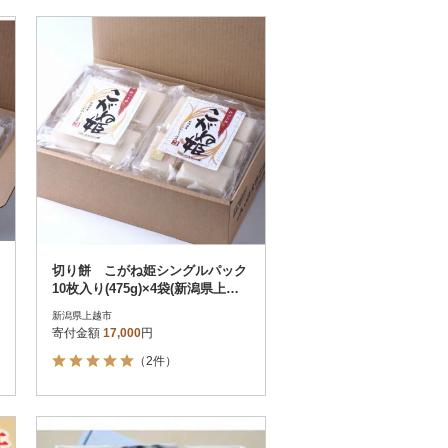
切り餅 こがね姫シングルパック
10枚入り(475g)×4袋(新潟県上越
市産コガネモチ使用)
新潟県上越市
寄付金額
17,000
円
（2件）