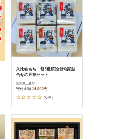
久比岐もち 餅3種類(合計6袋)詰
合せの豆福セット
新潟県上越市
寄付金額
14,000
円
（0件）