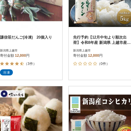
謙信笹だんご(冷凍) 20個入り
先行予約【12月中旬より順次出
荷】令和8年産 新潟県 上越市産
ミルキークィーン 5kg 白米 精米
新潟県上越市
新潟県上越市
寄付金額
12,000
円
寄付金額
12,000
円
（3件）
（0件）
冷凍