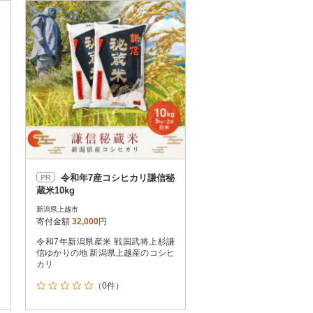
お届け時間帯指定可
発送される月指定可
件数順
90
評価順
120
が高い順
その他
解除
が低い順
さとふる限定のお礼品
定期便
さとふるアプリdeワンストップ申請
対象
令和年7産コシヒカリ謙信秘
PR
蔵米10kg
新潟県上越市
寄付金額
32,000
円
令和7年新潟県産米 戦国武将上杉謙
件）
信ゆかりの地 新潟県上越産のコシヒ
カリ
（0件）