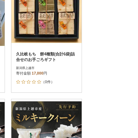
久比岐もち 餅4種類(合計6袋)詰
合せのお手ごろギフト
新潟県上越市
寄付金額
17,000
円
（0件）