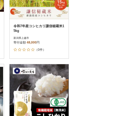
令和7年産コシヒカリ謙信秘蔵米1
5kg
新潟県上越市
寄付金額
48,000
円
（0件）