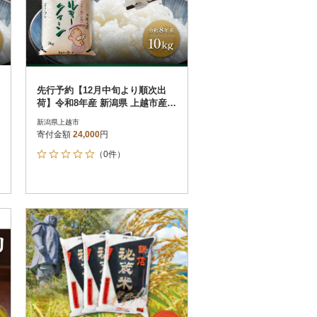
先行予約【12月中旬より順次出
荷】令和8年産 新潟県 上越市産
ミルキークィーン 10kg 白米
新潟県上越市
寄付金額
24,000
円
（0件）