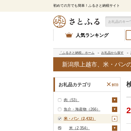
初めての方でも簡単！ふるさと納税サイト
人気ランキング
「ふるさと納税」ホーム
お礼品から探す
新潟県上越市、米・パン
お礼品カテゴリ
解除
肉（53）
2
魚介・海産物（266）
牛肉（精肉）（5）
米・パン（2,432）
ステーキ（3）
牛肉（加工品）（1
カニ（0）
0）
すき焼き（2）
エビ（8）
米（2,354）