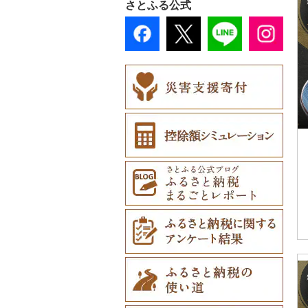
さとふる公式
皿・椀（0）
ティッシュ（0）
（0）
ピアス・イヤリング
その他花（2）
ショール・ストール
その他のゴルフプレー
カタログギフト（0）
（0）
弁当箱（0）
その他日用品（12）
ご当地キャラクター
（2）
券（0）
その他体験・チケット
（0）
真珠・パール（0）
その他食器（33）
ネクタイ・ベルト
（33）
ベビー用品（0）
その他アクセサリー
（0）
（0）
ペット用品（2）
マフラー・手袋（0）
防災グッズ（0）
その他服飾小物（1）
その他雑貨（21）