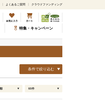
よくあるご質問
クラウドファンディング
メ
イ
ン
コ
ン
特集・キャンペーン
テ
ン
ツ
に
ス
キ
ッ
プ
条件で絞り込む
順
60件
配送指定
解除
順
30
お届け日時指定可
60