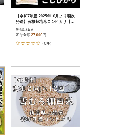
【令和7年産 2025年10月より順次
発送】有機栽培米コシヒカリ【無
洗米】5kg×1袋 新潟県上越産
新潟県上越市
寄付金額
27,000
円
（0件）