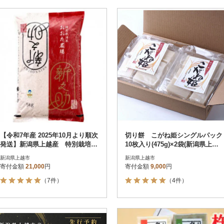
【令和7年産 2025年10月より順次
切り餅 こがね姫シングルパック
発送】新潟県上越産 特別栽培米
10枚入り(475g)×2袋(新潟県上越
新之助【白米】 5kg×1袋
市産コガネモチ使用)
新潟県上越市
新潟県上越市
寄付金額
21,000
円
寄付金額
9,000
円
（7件）
（4件）