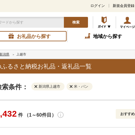
ログイン
新規会員登録
検索
お礼品から探す
地域から探す
新潟県
上越市
のふるさと納税お礼品・返礼品一覧
検索条件：
新潟県上越市
米・パン
,432
おすすめ
件 （1～60件目）
寄付金額
解除
地域
解除
おすすめ
円～
新着順