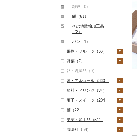
ハンバーグ（3）
豚肉（精肉）（0）
しゃぶしゃぶ（0）
甘エビ（8）
いくら（0）
精米（1,741）
雑穀（0）
もつ鍋（0）
豚肉（加工品）（4）
焼肉（0）
ボタンエビ（0）
うに（0）
無洗米（55）
餅（91）
ローストビーフ（8）
ハンバーグ（0）
鶏肉（0）
牛タン（0）
伊勢海老（0）
明太子・たらこ（2）
玄米（558）
その他穀物加工品
ビーフジャーキー
もつ鍋（0）
鹿肉（9）
（2）
和牛（2）
その他エビ（0）
明太子（0）
その他魚卵（0）
金芽米（0）
（0）
ハム（0）
馬肉（0）
パン（1）
黒毛和牛（0）
たらこ（2）
貝（0）
ゆめぴりか（0）
その他牛肉（加工品）
果物・フルーツ（33）
ソーセージ・ウインナ
羊肉・ラム肉（ジンギ
（0）
白老牛（0）
うなぎ（3）
つや姫（0）
ー（2）
スカン）（0）
野菜（7）
ぶどう・マスカット
仙台牛（0）
鮮魚（1）
コシヒカリ（1,939）
ベーコン・サラミ
鴨肉（0）
（0）
卵・乳製品（0）
いも（6）
（0）
米沢牛（0）
鮭・サーモン（0）
イカ・タコ（11）
はえぬき（0）
猪肉（9）
いちご（28）
酒・アルコール（330）
じゃがいも（1）
トマト（1）
その他豚肉（加工品）
山形牛（0）
マグロ（0）
イカ（10）
海苔・海藻（0）
さがびより（0）
その他肉・加工品（1
りんご（0）
（2）
飲料・ドリンク（34）
さつまいも（0）
フルーツトマト（0）
玉ねぎ（0）
ビール・発泡酒（2）
8）
常陸牛（0）
イワシ（0）
タコ（1）
干物（4）
あきたこまち（0）
もも（0）
菓子・スイーツ（204）
その他いも（5）
ミニトマト（0）
ねぎ（0）
ビール（0）
日本酒（230）
水・ミネラルウォータ
上州牛（0）
カツオ（0）
ししゃも（0）
その他魚介・加工品
ひとめぼれ（0）
メロン（0）
ー（0）
麺（22）
（256）
その他トマト（0）
とうもろこし（0）
発泡酒（0）
純米大吟醸（17）
焼酎（0）
ケーキ（14）
飛騨牛（0）
金目鯛（0）
その他干物（3）
ミルキークィーン（2
さくらんぼ（0）
コーヒー・コーヒー豆
惣菜・加工品（51）
しらす・ちりめん
4）
根菜（1）
地ビール・クラフトビ
純米吟醸（14）
梅酒（2）
クッキー（3）
ラーメン（2）
（2）
近江牛（0）
クエ（0）
（0）
梨（0）
ール（2）
調味料（54）
ななつぼし（0）
人参（0）
アスパラガス（0）
大吟醸（18）
泡盛（0）
焼き菓子（12）
うどん（9）
惣菜（4）
飲料（0）
茶（13）
神戸牛・神戸ビーフ
くじら（0）
かまぼこ・練り製品
マンゴー（0）