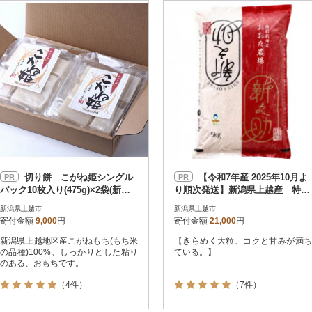
円
レビュー
レビュー
決済方法
解除
寄付金額
PayPay
発送種別
解除
クレジットカード決済
寄付金額
通常
Amazon Pay
冷蔵便
楽天ペイ
冷凍便
メルペイ
コンビニ支払い
ソフトバンクまとめて支払い
au PAY（auかんたん決済）
切り餅 こがね姫シングル
【令和7年産 2025年10月よ
PR
PR
d払い
パック10枚入り(475g)×2袋(新潟
り順次発送】新潟県上越産 特別
金融機関(Pay-easy決済)
県上越市産コガネモチ使用)
栽培米新之助【白米】 5kg×1袋
新潟県上越市
新潟県上越市
寄付金額
9,000
円
寄付金額
21,000
円
新潟県上越地区産こがねもち(もち米
【きらめく大粒、コクと甘みが満ち
解除
結果を見る（
2,432
の品種)100%、しっかりとした粘り
ている。】
のある、おもちです。
（4件）
（7件）