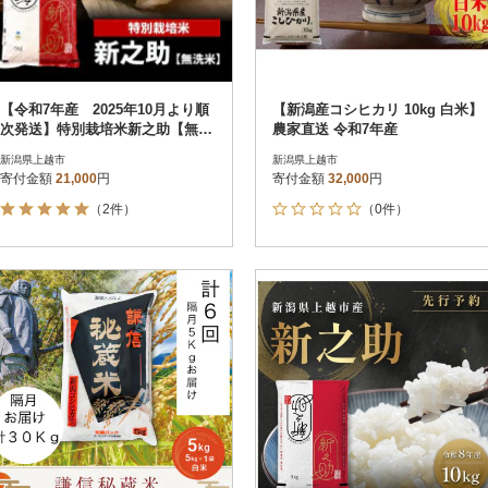
【令和7年産 2025年10月より順
【新潟産コシヒカリ 10kg 白米】
次発送】特別栽培米新之助【無洗
農家直送 令和7年産
米】5kg×1袋 新潟県上越産
新潟県上越市
新潟県上越市
寄付金額
21,000
円
寄付金額
32,000
円
（2件）
（0件）