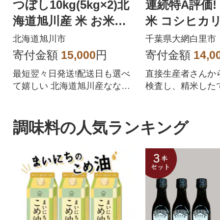
つぼし10kg(5kg×2)北
連続特A評価!
海道旭川産 米 お米
米 コシヒカリ 1
【さとふる限定】_059
kg ×2袋)
北海道旭川市
千葉県大網白里市
57
寄付金額
15,000
円
寄付金額
14,0
最短翌々日発送!配送日も選べ
直接生産者さんか
て嬉しい 北海道旭川産ななつ
検査し、精米した
ぼしをぜひご賞味ください
します。
調味料の人気ランキング