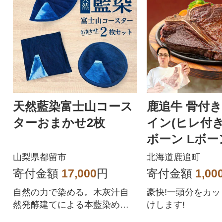
天然藍染富士山コース
鹿追牛 骨付
ターおまかせ2枚
イン(ヒレ付き
ボーン Lボ
個口で配送】
山梨県都留市
北海道鹿追町
寄付金額
17,000
円
寄付金額
1,00
自然の力で染める。木灰汁自
豪快!一頭分をカ
然発酵建てによる本藍染めの
けします!
魅力