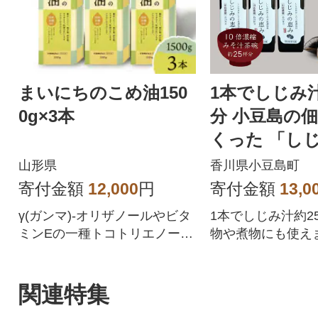
まいにちのこめ油150
1本でしじみ汁
0g×3本
分 小豆島の
くった 「し
み」3本
山形県
香川県小豆島町
寄付金額
12,000
円
寄付金額
13,0
γ(ガンマ)-オリザノールやビタ
1本でしじみ汁約2
ミンEの一種トコトリエノール
物や煮物にも使え
が含まれるこめ油です
軽料理時短料理に
です。
関連特集