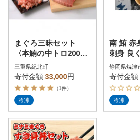
まぐろ三昧セット
南 鮪 赤
〈本鮪の中トロ200g×
刺身 良
2・ネギトロ100g×4
セット(a2
三重県紀北町
静岡県焼津
袋〉【C47】
寄付金額
33,000
円
寄付金額
（1件）
冷凍
冷凍