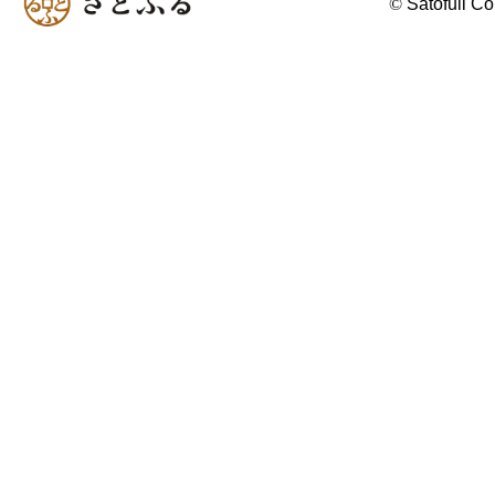
©
Satofull Co.