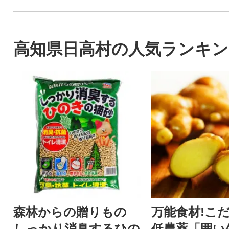
高知県日高村の人気ランキン
森林からの贈りもの
万能食材!こ
しっかり消臭するひの
低農薬「囲い生