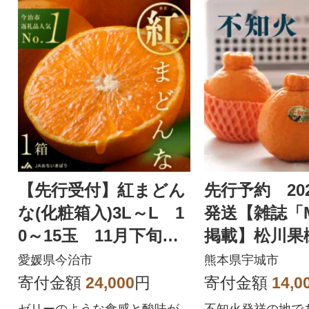
【先行受付】紅まどん
先行予約 20
な(化粧箱入)3L～L 1
発送【雑誌「
0～15玉 11月下旬～1
掲載】松川果
2月下旬にお届け
知火3kgデコ
愛媛県今治市
熊本県宇城市
知火発祥地産
寄付金額
24,000
円
寄付金額
14,0