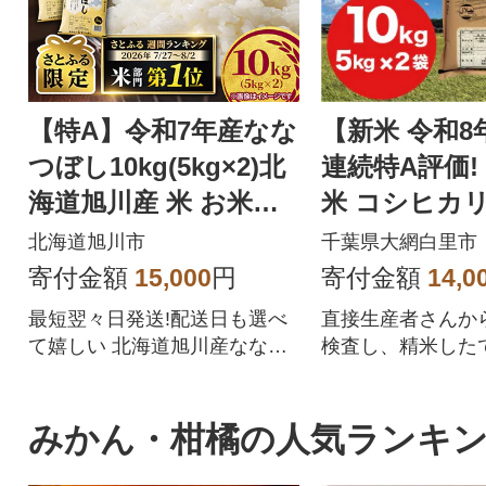
【特A】令和7年産なな
【新米 令和8
つぼし10kg(5kg×2)北
連続特A評価!
海道旭川産 米 お米
米 コシヒカリ 1
【さとふる限定】_059
kg ×2袋)
北海道旭川市
千葉県大網白里市
57
寄付金額
15,000
円
寄付金額
14,0
最短翌々日発送!配送日も選べ
直接生産者さんか
て嬉しい 北海道旭川産ななつ
検査し、精米した
ぼしをぜひご賞味ください
します。
みかん・柑橘の人気ランキ