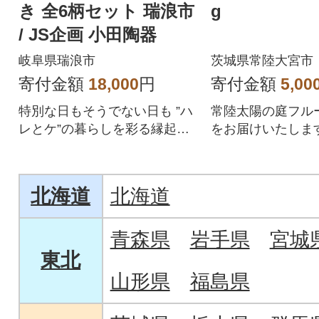
き 全6柄セット 瑞浪市
g
/ JS企画 小田陶器
岐阜県瑞浪市
茨城県常陸大宮市
寄付金額
18,000
円
寄付金額
5,00
特別な日もそうでない日も ”ハ
常陸太陽の庭フル
レとケ”の暮らしを彩る縁起の
をお届けいたしま
いい器
北海道
北海道
青森県
岩手県
宮城
東北
山形県
福島県