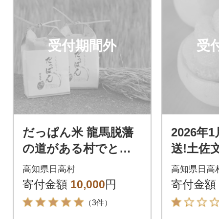
受付期間外
受
だっぱん米 龍馬脱藩
2026年
の道がある村でとれ
送!土佐文
たお米 にこまる(精米
kg 数
高知県日高村
高知県日高
2kg×2袋)
産 路地
寄付金額
10,000
円
寄付金額
し
（3件）