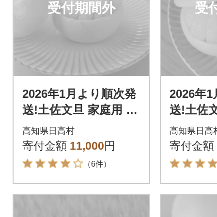
受付期間外
受
2026年1月より順次発
2026年
送!土佐文旦 家庭用 5k
送!土佐文
g 数量限定 高知県産
kg 数
高知県日高村
高知県日高
路地 農家直送 早出し
産 路地
寄付金額
11,000
円
寄付金額
し
（6件）