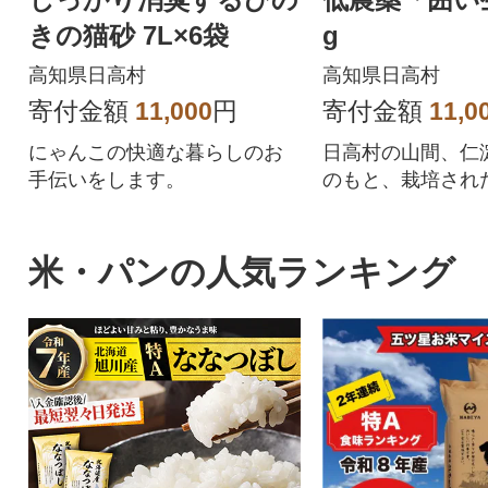
きの猫砂 7L×6袋
g
高知県日高村
高知県日高村
寄付金額
11,000
円
寄付金額
11,0
にゃんこの快適な暮らしのお
日高村の山間、仁
手伝いをします。
のもと、栽培され
です。
米・パンの人気ランキング