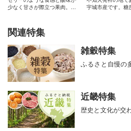
ゼリーのような食感と酸味が
不知火発祥の地で
少なく甘さが際立つ果肉。み
宇城市産です。糖
かんの一大産地愛媛県のみ栽
適度な酸味とジュ
培の高級かつ希少な品種
味をご堪能くださ
関連特集
雑穀特集
ふるさと自慢の
近畿特集
歴史と文化が交