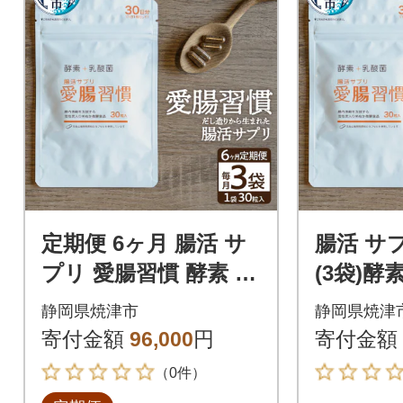
定期便 6ヶ月 腸活 サ
腸活 サ
プリ 愛腸習慣 酵素 乳
(3袋)酵
酸菌(a90-002)
か (a15-5
静岡県焼津市
静岡県焼津
寄付金額
96,000
円
寄付金額
（0件）