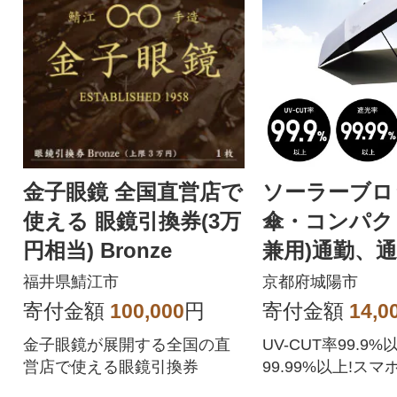
金子眼鏡 全国直営店で
ソーラーブロ
使える 眼鏡引換券(3万
傘・コンパク
円相当) Bronze
兼用)通勤、
えるアウトド
福井県鯖江市
京都府城陽市
81336745
寄付金額
100,000
円
寄付金額
14,0
金子眼鏡が展開する全国の直
UV-CUT率99.9
営店で使える眼鏡引換券
99.99%以上!ス
超軽量コンパクト