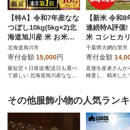
【特A】令和7年産なな
【新米 令和8
つぼし10kg(5kg×2)北
連続特A評価!
海道旭川産 米 お米
米 コシヒカリ 1
【さとふる限定】_059
kg ×2袋)
北海道旭川市
千葉県大網白里市
57
寄付金額
15,000
円
寄付金額
14,0
最短翌々日発送!配送日も選べ
直接生産者さんか
て嬉しい 北海道旭川産ななつ
検査し、精米した
ぼしをぜひご賞味ください
します。
その他服飾小物の人気ラン