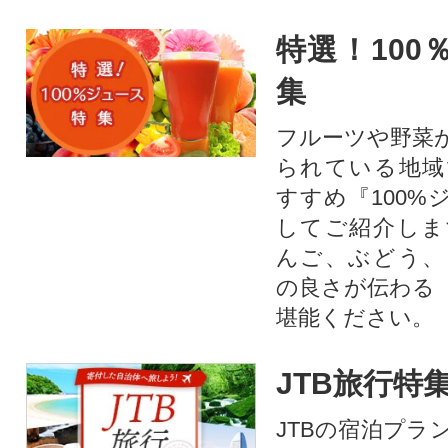
特選！100
集
フルーツや野菜
られている地域
すすめ『100%
してご紹介しま
んご、ぶどう、
の良さが伝わる
堪能ください。
JTB旅行特
JTBの宿泊プラ