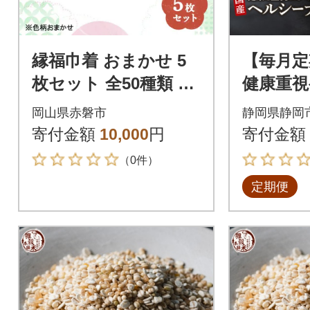
縁福巾着 おまかせ 5
【毎月定
枚セット 全50種類 以
健康重視
上 巾着 巾着袋[NO576
レンド 4
岡山県赤磐市
静岡県静岡
5-1333]
回
寄付金額
10,000
円
寄付金額
（0件）
定期便