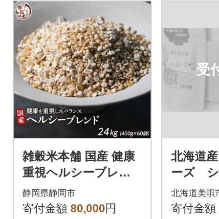
受
雑穀米本舗 国産 健康
北海道産
重視ヘルシーブレン
ーズ 
ド 24kg(400g×60袋)
(黒ニン
静岡県静岡市
北海道美唄
g、菊芋
寄付金額
80,000
円
寄付金額