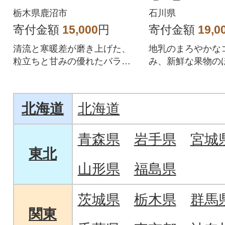
栃木県鹿沼市
石川県
寄付金額
15,000
円
寄付金額
19,0
清流と寒暖差が磨き上げた、
地乳のまろやかな
粒立ちと甘みの優れたバラン
み、新鮮な果物の
ス。冷めても艶やかな美味し
味が、さわやかに
さ。
溶けます。
北海道
北海道
青森県
岩手県
宮城
東北
山形県
福島県
茨城県
栃木県
群馬
関東