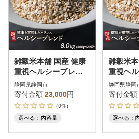
雑穀米本舗 国産 健康
雑穀米本
重視ヘルシーブレン
重視ヘ
ド 8kg(400g×20袋)
ド 2.4kg
静岡県静岡市
静岡県静岡
寄付金額
23,000
円
寄付金額
（0件）
選べる：内容量
選べる：