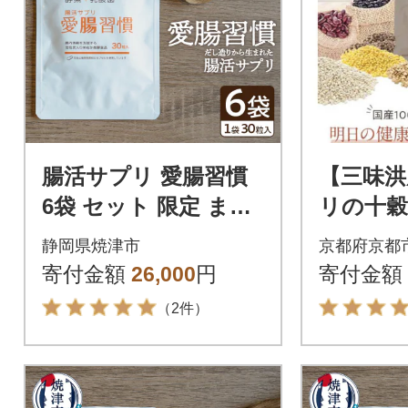
腸活サプリ 愛腸習慣
【三味洪
6袋 セット 限定 まと
リの十穀
めて お届け(a25-040)
穀米)
静岡県焼津市
京都府京都
寄付金額
26,000
円
寄付金額
（2件）