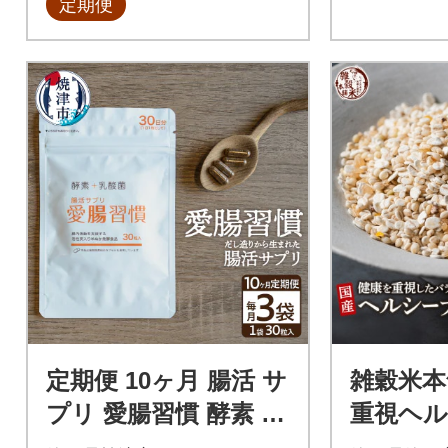
定期便
定期便 10ヶ月 腸活 サ
雑穀米本
プリ 愛腸習慣 酵素 乳
重視ヘ
酸菌 (b150-029)
ド 4kg(4