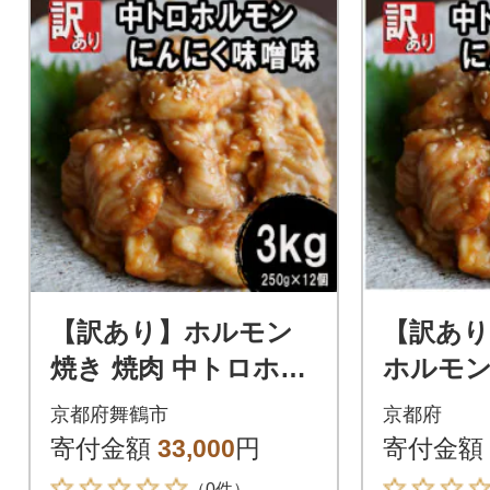
【訳あり】ホルモン
【訳あ
焼き 焼肉 中トロホル
ホルモン
モン シマ腸 3kg(250g
ロホルモ
京都府舞鶴市
京都府
×12) にんにく味噌味
g(250g
寄付金額
33,000
円
寄付金額
噌味
（0件）