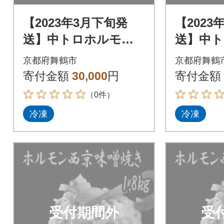
【2023年3月下旬発
【2023
送】中トロホルモン
送】中
西京味噌焼き 1.8kg
西京味噌焼
京都府舞鶴市
京都府舞鶴
寄付金額
30,000
円
寄付金額
（0件）
冷凍
冷凍
受付期間外
受