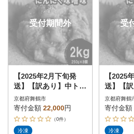
受付期間外
受
【2025年2月下旬発
【2025
送】【訳あり】中トロ
送】【訳
ホルモン シマ腸 2kg
ホルモン 
京都府舞鶴市
京都府舞鶴
(250g×8) 大蒜味噌味
(250g×
寄付金額
22,000
円
寄付金額
（0件）
冷凍
冷凍