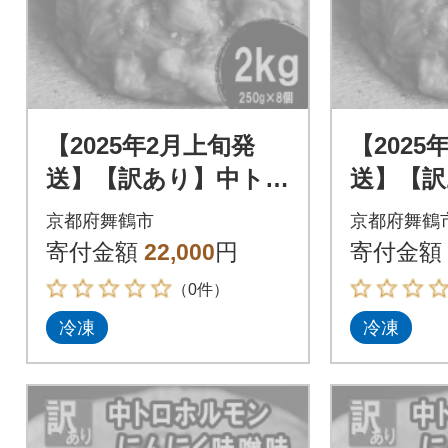
【2025年2月上旬発
【2025
送】【訳あり】中トロ
送】【訳
ホルモン シマ腸 2kg
ホルモン 
京都府舞鶴市
京都府舞鶴
(250g×8) 大蒜味噌味
(250g×
寄付金額
22,000
円
寄付金額
（0件）
冷凍
冷凍