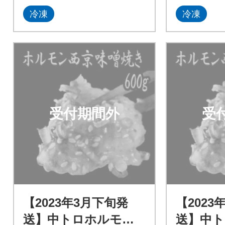
冷凍
冷凍
受付期間外
受
【2023年3月下旬発
【2023
送】中トロホルモン
送】中