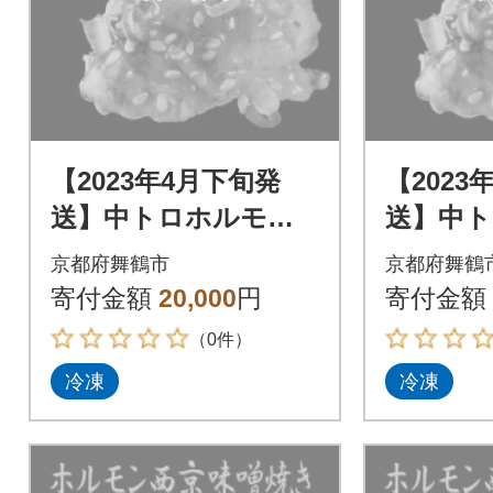
【2023年4月下旬発
【2023
送】中トロホルモン
送】中
西京味噌焼き 1.2kg
西京味噌焼
京都府舞鶴市
京都府舞鶴
寄付金額
20,000
円
寄付金額
（0件）
冷凍
冷凍