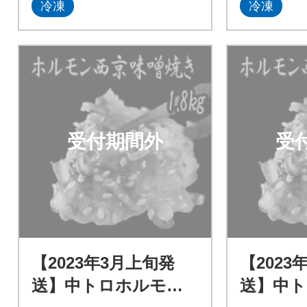
冷凍
冷凍
受付期間外
受
【2023年3月上旬発
【2023
送】中トロホルモン
送】中