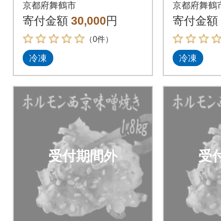
西京味噌焼き 1.8kg
西京味噌焼
京都府舞鶴市
京都府舞鶴
寄付金額
30,000
円
寄付金額
（0件）
冷凍
冷凍
受付期間外
受