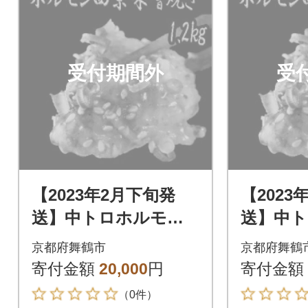
受付期間外
受
【2023年2月下旬発
【2023
送】中トロホルモン
送】中
西京味噌焼き 1.2kg
西京味噌焼
京都府舞鶴市
京都府舞鶴
寄付金額
20,000
円
寄付金額
（0件）