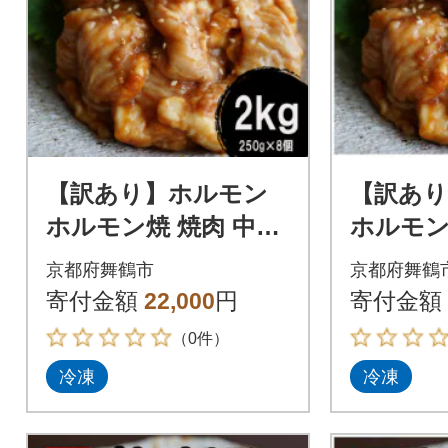
【訳あり】ホルモン
【訳あ
ホルモン焼 焼肉 中ト
ホルモン
ロホルモン シマ腸 2k
ロホルモ
京都府舞鶴市
京都府舞鶴
g(250g×8) にんにく味
g(250g
寄付金額
22,000
円
寄付金額
噌味
噌味
（0件）
冷凍
冷凍