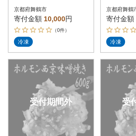
西京味噌焼き 600g
西京味噌焼
京都府舞鶴市
京都府舞鶴
寄付金額
10,000
円
寄付金額
（0件）
冷凍
冷凍
受付期間外
受