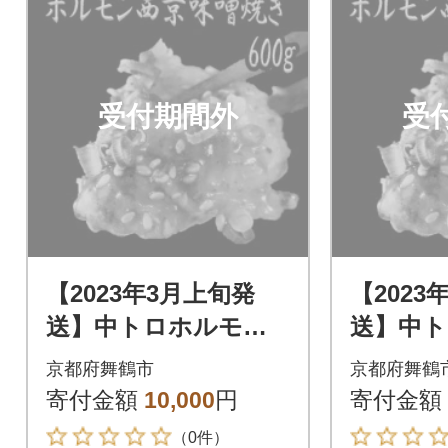
受付期間外
受
【2023年3月上旬発
【2023
送】中トロホルモン
送】中
西京味噌焼き 600g
西京味噌焼
京都府舞鶴市
京都府舞鶴
寄付金額
10,000
円
寄付金額
（0件）