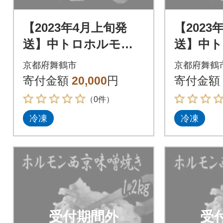
【2023年4月上旬発
【2023
送】中トロホルモン
送】中
西京味噌焼き 1.2kg
西京味噌焼
京都府舞鶴市
京都府舞鶴
寄付金額
20,000
円
寄付金額
（0件）
冷凍
冷凍
受付期間外
受