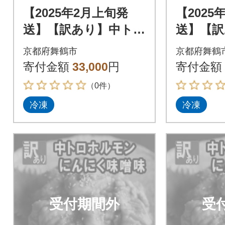
【2025年2月上旬発
【2025
送】【訳あり】中トロ
送】【訳
ホルモン シマ腸 3kg
ホルモン 
京都府舞鶴市
京都府舞鶴
(250g×12) 大蒜味噌味
(250g×
寄付金額
33,000
円
寄付金額
（0件）
冷凍
冷凍
受付期間外
受