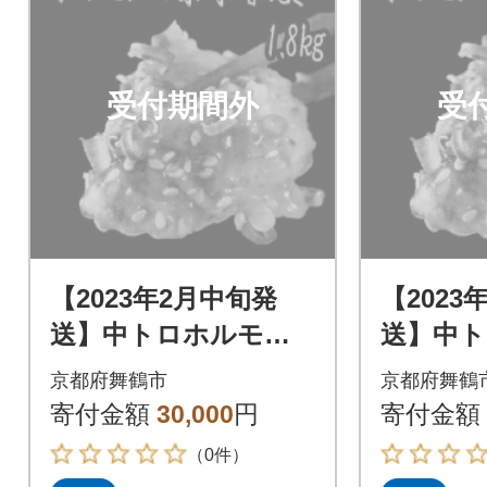
受付期間外
受
【2023年2月中旬発
【2023
送】中トロホルモン
送】中
西京味噌焼き 1.8kg
西京味噌焼
京都府舞鶴市
京都府舞鶴
寄付金額
30,000
円
寄付金額
（0件）