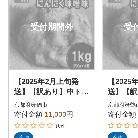
受付期間外
受
【2025年2月上旬発
【2025
送】【訳あり】中トロ
送】【訳
ホルモン シマ腸 1kg
ホルモン 
京都府舞鶴市
京都府舞鶴
(250g×4) 大蒜味噌味
(250g×
寄付金額
11,000
円
寄付金額
（0件）
冷凍
冷凍