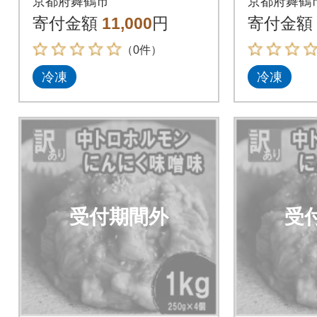
京都府舞鶴市
京都府舞鶴
(250g×4) 大蒜味噌味
(250g×
寄付金額
11,000
円
寄付金額
（0件）
冷凍
冷凍
受付期間外
受