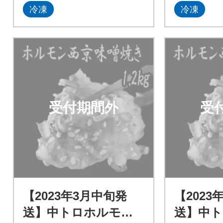
冷凍
冷凍
受付期間外
受
【2023年3月中旬発
【2023
送】中トロホルモン
送】中