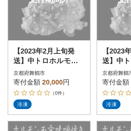
【2023年2月上旬発
【2023
送】中トロホルモン
送】中
西京味噌焼き 1.2kg
西京味噌焼
京都府舞鶴市
京都府舞鶴
寄付金額
20,000
円
寄付金額
（0件）
冷凍
冷凍