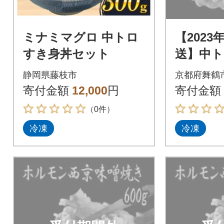
ミナミマグロ 中トロ
【2023
すき身丼セット
送】中
西京味噌焼
静岡県藤枝市
京都府舞鶴
寄付金額
12,000
円
寄付金額
（0件）
冷凍
冷凍