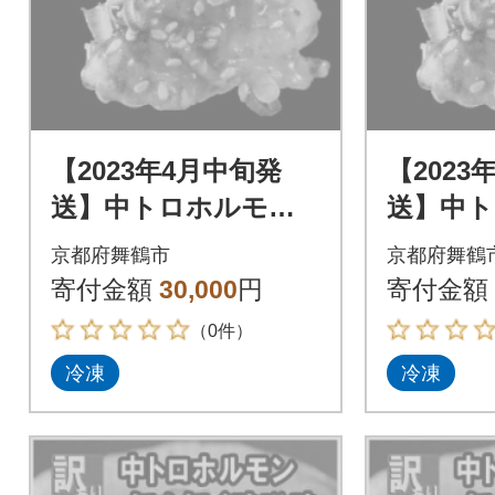
【2023年4月中旬発
【2023
送】中トロホルモン
送】中
西京味噌焼き 1.8kg
西京味噌焼
京都府舞鶴市
京都府舞鶴
寄付金額
30,000
円
寄付金額
（0件）
冷凍
冷凍