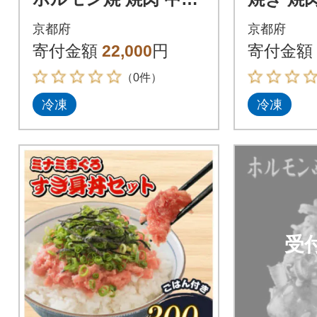
ロホルモン シマ腸 2k
モン シマ腸
京都府
京都府
g(250g×8) にんにく味
×12) 
寄付金額
22,000
円
寄付金額
噌味
（0件）
冷凍
冷凍
受