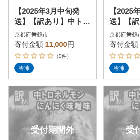
【2025年3月中旬発
【2025
送】【訳あり】中トロ
送】【訳
ホルモン シマ腸 1kg
ホルモン 
京都府舞鶴市
京都府舞鶴
(250g×4) 大蒜味噌味
(250g×
寄付金額
11,000
円
寄付金額
（0件）
冷凍
冷凍
受付期間外
受