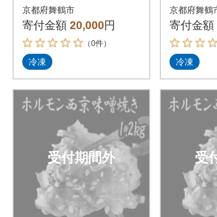
西京味噌焼き 1.2kg
西京味噌焼
京都府舞鶴市
京都府舞鶴
寄付金額
20,000
円
寄付金額
（0件）
冷凍
冷凍
受付期間外
受