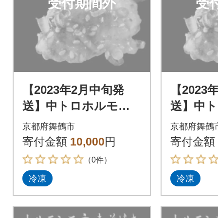
受付期間外
受
【2023年2月中旬発
【2023
送】中トロホルモン
送】中
西京味噌焼き 600g
西京味噌焼
京都府舞鶴市
京都府舞鶴
寄付金額
10,000
円
寄付金額
（0件）
冷凍
冷凍