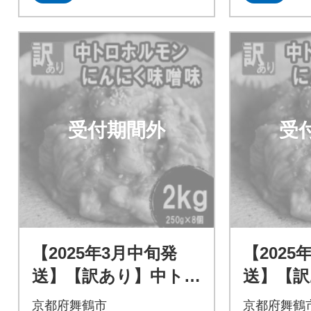
受付期間外
受
【2025年3月中旬発
【2025
送】【訳あり】中トロ
送】【訳
ホルモン シマ腸 2kg
ホルモン 
京都府舞鶴市
京都府舞鶴