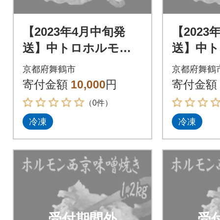
【2023年4月中旬発
【2023
送】中トロホルモン
送】中
西京味噌焼き 600g
西京味噌焼
京都府舞鶴市
京都府舞鶴
寄付金額
10,000
円
寄付金額
（0件）
冷凍
冷凍
受付期間外
受