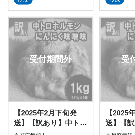
受付期間外
受
【2025年2月下旬発
【2025
送】【訳あり】中トロ
送】【訳
ホルモン シマ腸 1kg
ホルモン 