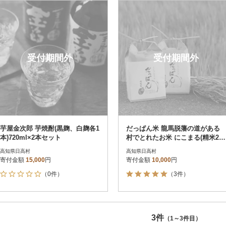
円
レビュー
レビュー
決済方法
解除
寄付金額
PayPay
発送種別
解除
受付期間外
受付期間外
クレジットカード決済
寄付金額
通常
Amazon Pay
冷蔵便
楽天ペイ
冷凍便
メルペイ
コンビニ支払い
ソフトバンクまとめて支払い
au PAY（auかんたん決済）
芋屋金次郎 芋焼酎(黒麹、白麹各1
だっぱん米 龍馬脱藩の道がある
d払い
本)720ml×2本セット
村でとれたお米 にこまる(精米2k
金融機関(Pay-easy決済)
g×2袋)
高知県日高村
高知県日高村
寄付金額
15,000
円
寄付金額
10,000
円
（0件）
（3件）
解除
結果を見る（
3
件
3件
（1～3件目）