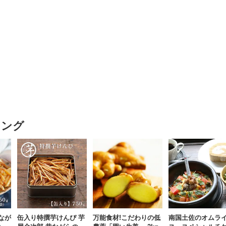
キング
なが
缶入り特撰芋けんぴ 芋
万能食材!こだわりの低
南国土佐のオムラ