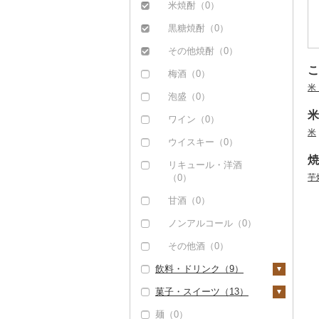
その他米（0）
大根（0）
豆（0）
米焼酎（0）
みかん・柑橘（3）
自然薯（0）
きのこ（0）
黒糖焼酎（0）
みかん（0）
すいか（0）
レンコン（0）
その他野菜（3）
その他焼酎（0）
レモン（0）
キウイ（0）
こ
にんにく・生姜（2）
山菜（0）
梅酒（0）
不知火・デコポン
柿（カキ）（0）
米
その他根菜（0）
かぼちゃ（0）
泡盛（0）
（0）
ドライフルーツ（0）
米
茄子（0）
ワイン（0）
せとか（0）
その他果物（0）
米
レタス（0）
ウイスキー（0）
文旦（3）
焼
その他野菜（3）
リキュール・洋酒
まどんな（0）
（0）
芋
ポンカン（0）
甘酒（0）
その他柑橘（0）
ノンアルコール（0）
その他酒（0）
飲料・ドリンク（9）
菓子・スイーツ（13）
水・ミネラルウォータ
ー（0）
麺（0）
ケーキ（0）