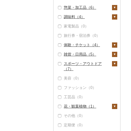
コーヒー・コーヒー豆
惣菜・加工品（6）
クッキー（4）
（0）
調味料（4）
焼き菓子（8）
惣菜（0）
茶（9）
家電製品（0）
プリン（0）
カレー・シチュー
砂糖（0）
飲料（0）
果汁飲料（0）
（0）
旅行券・宿泊券（0）
ゼリー（0）
塩（0）
茶葉・ティーバッグ
紅茶（0）
鍋（0）
（9）
体験・チケット（4）
チョコレート（0）
醤油（0）
その他飲料・ジュース
ピザ（0）
静岡茶（0）
（0）
雑貨・日用品（5）
カステラ（0）
味噌（2）
PayPay商品券（0）
レトルト（0）
足柄茶（0）
スポーツ・アウトドア
アイス・ジェラート
酢（0）
食事券（1）
家具・インテリア
（7）
（0）
スープ（1）
（0）
知覧茶（0）
だし（0）
温泉・サウナ・スパ利
美容（0）
その他洋菓子（2）
豆腐・納豆（0）
用券（0）
寝具（0）
ゴルフ（2）
八女茶（0）
食用油（0）
ファッション（0）
煎餅・おかき（0）
漬物（0）
水族館（0）
タオル（0）
ゴルフボール（0）
釣り（0）
その他茶（0）
はちみつ（0）
工芸品（0）
羊羹（0）
缶詰・瓶詰（1）
動物園（0）
文房具・印鑑（1）
ゴルフクラブ（0）
サイクリング（0）
ドレッシング（0）
花・観葉植物（1）
饅頭（0）
肉（0）
乾物（0）
釣り（0）
ボールペン（0）
食器（2）
ゴルフウェア（0）
アウトドア・キャンプ
その他調味料（2）
（5）
その他（0）
大福（0）
魚（0）
燻製（スモーク）
ダイビング（0）
ノート・ファイル
グラス・カップ（0）
キッチン用品（0）
その他ゴルフ（2）
観葉植物・苗木（0）
みりん（0）
（0）
（0）
その他スポーツ（0）
定期便（0）
その他和菓子（2）
果物（0）
スキーチケット・リフ
タンブラー（0）
日用品（0）
花（0）
ケチャップ（0）
おせち（0）
ト券（0）
印鑑（0）