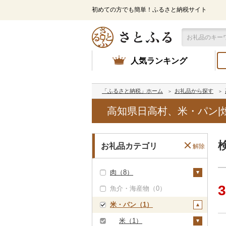
初めての方でも簡単！ふるさと納税サイト
人気ランキング
「ふるさと納税」ホーム
お礼品から探す
高知県日高村、米・パン|
お礼品カテゴリ
解除
肉（8）
3
魚介・海産物（0）
牛肉（精肉）（0）
米・パン（1）
牛肉（加工品）（0）
豚肉（精肉）（0）
米（1）