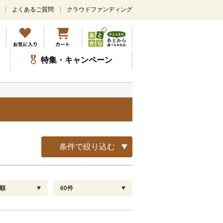
よくあるご質問
クラウドファンディング
メ
イ
ン
コ
ン
特集・キャンペーン
テ
ン
ツ
に
ス
キ
ッ
プ
条件で絞り込む
順
60件
配送指定
解除
順
30
お届け日時指定可
60