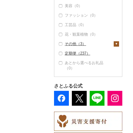
だし（0）
温泉・サウナ・スパ利
せとか（11）
ブリ（1）
美容（0）
干し柿（1）
その他果物（2）
その他酒（0）
その他洋菓子（14）
豆腐・納豆（1）
用券（0）
食用油（0）
文旦（0）
ほっけ（0）
ファッション（0）
干し芋（0）
びわ（0）
煎餅・おかき（0）
豆腐（1）
漬物（0）
水族館（0）
はちみつ（0）
まどんな（0）
その他鮮魚（16）
工芸品（0）
その他ドライフルーツ
ブルーベリー（0）
羊羹（0）
納豆（0）
缶詰・瓶詰（0）
動物園（0）
ドレッシング（0）
ポンカン（0）
（0）
花・観葉植物（0）
パイナップル（0）
饅頭（0）
乾物（0）
釣り（0）
その他調味料（0）
その他柑橘（0）
その他（3）
栗（0）
大福（0）
燻製（スモーク）
ダイビング（0）
（0）
定期便（237）
その他果物（2）
その他和菓子（1）
スキーチケット・リフ
地域サービス（0）
おせち（0）
ト券（0）
あとから選べるお礼品
その他（3）
（0）
その他加工品（23）
ゴルフプレー券（0）
花火大会チケット
（0）
さとふる公式
カタログギフト（0）
その他体験・チケット
（0）