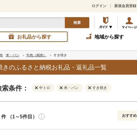
ログイン
新規会員登録
検索
お礼品から探す
地域から探す
肉
米・パン
牛肉（精肉）
すき焼き
焼きのふるさと納税お礼品・返礼品一覧
検索条件：
中トロ
米・パン
すき焼き
おすすめ
件 （1～5件目）
寄付金額
解除
地域
解除
おすすめ
円～
新着順