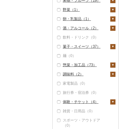
果物・フルーツ（19）
帆立（ホタテ）（1）
うなぎ（0）
野菜（1）
ぶどう・マスカット
鮑（アワビ）（0）
鮮魚（844）
（0）
卵・乳製品（1）
いも（0）
牡蠣（カキ）（0）
鮭・サーモン（2）
イカ・タコ（0）
いちご（0）
酒・アルコール（2）
トマト（0）
卵（0）
あさり（0）
マグロ（839）
海苔・海藻（12）
りんご（0）
飲料・ドリンク（0）
玉ねぎ（0）
チーズ（1）
ビール・発泡酒（2）
しじみ（0）
イワシ（0）
海苔（11）
干物（35）
もも（1）
菓子・スイーツ（37）
ねぎ（0）
ヨーグルト（0）
ビール（2）
日本酒（2）
サザエ（0）
カツオ（11）
わかめ（0）
ししゃも（0）
その他魚介・加工品
メロン（0）
麺（0）
（84）
とうもろこし（0）
牛乳（0）
発泡酒（2）
純米大吟醸（0）
焼酎（1）
ケーキ（4）
はまぐり（0）
金目鯛（0）
ひじき（0）
その他干物（35）
さくらんぼ（0）
惣菜・加工品（73）
しらす・ちりめん
根菜（0）
バター（0）
地ビール・クラフトビ
純米吟醸（0）
芋焼酎（0）
梅酒（0）
クッキー（7）
その他貝（1）
クエ（0）
その他海苔・海藻
（0）
梨（0）
ール（0）
調味料（2）
（0）
アスパラガス（1）
その他乳製品（0）
大吟醸（0）
麦焼酎（0）
泡盛（2）
焼き菓子（16）
惣菜（53）
くじら（0）
かまぼこ・練り製品
マンゴー（2）
家電製品（0）
豆（0）
吟醸（0）
米焼酎（0）
ワイン（2）
プリン（0）
餃子（0）
カレー・シチュー
砂糖（0）
（3）
サバ（0）
みかん・柑橘（15）
（1）
旅行券・宿泊券（0）
きのこ（0）
その他日本酒（0）
黒糖焼酎（0）
白ワイン（0）
ウイスキー（2）
ゼリー（0）
シュウマイ（1）
塩（0）
その他魚介・加工品
さんま（0）
みかん（4）
すいか（0）
カレー（0）
鍋（9）
（68）
体験・チケット（4）
その他野菜（0）
その他焼酎（0）
赤ワイン（0）
リキュール・洋酒
チョコレート（2）
コロッケ（0）
醤油（2）
鯛（34）
レモン（0）
キウイ（0）
（0）
シチュー（1）
肉（4）
ピザ（0）
雑貨・日用品（0）
シャンパン・スパーク
カステラ（0）
その他惣菜（47）
味噌（0）
PayPay商品券（0）
のどぐろ（1）
不知火・デコポン
柿（カキ）（0）
リングワイン（0）
甘酒（0）
魚（0）
レトルト（15）
スポーツ・アウトドア
アイス・ジェラート
酢（0）
食事券（4）
（0）
ふぐ（0）
（0）
ドライフルーツ（1）
その他ワイン（0）
ノンアルコール（0）
（0）
その他鍋（0）
スープ（0）