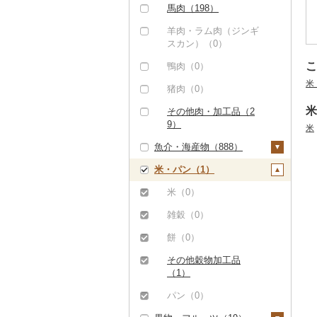
焼肉（0）
ハム（0）
馬肉（198）
その他牛肉（加工品）
アグー豚（0）
ソーセージ・ウインナ
羊肉・ラム肉（ジンギ
（51）
ー（0）
スカン）（0）
その他豚肉（精肉）
こ
（7）
ベーコン・サラミ
鴨肉（0）
（0）
米
猪肉（0）
その他豚肉（加工品）
米
その他肉・加工品（2
（0）
9）
米
魚介・海産物（888）
米・パン（1）
カニ（0）
エビ（4）
米（0）
甘エビ（1）
いくら（5）
雑穀（0）
ボタンエビ（0）
うに（5）
餅（0）
伊勢海老（2）
明太子・たらこ（0）
その他穀物加工品
（1）
その他エビ（1）
その他魚卵（0）
パン（0）
貝（2）