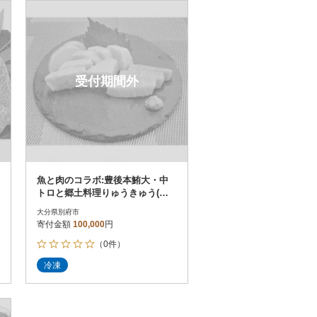
お届け時間帯指定可
発送される月指定可
件数順
90
評価順
120
が高い順
その他
解除
受付期間外
が低い順
さとふる限定のお礼品
定期便
さとふるアプリdeワンストップ申請
対象
魚と肉のコラボ:豊後本鮪大・中
トロと郷土料理りゅうきゅう(漬
け)、「おおいた和牛」セット贅
大分県別府市
沢三昧
寄付金額
100,000
円
（0件）
）
冷凍