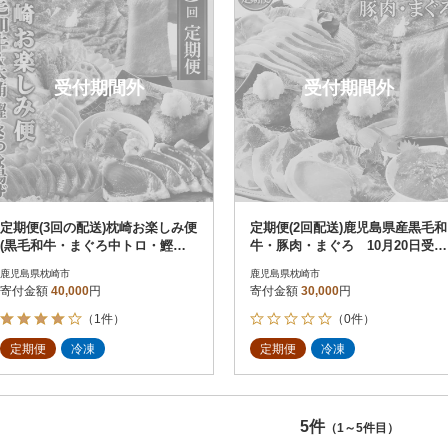
受付期間外
受付期間外
定期便(3回の配送)枕崎お楽しみ便
定期便(2回配送)鹿児島県産黒毛和
(黒毛和牛・まぐろ中トロ・鰹・
牛・豚肉・まぐろ 10月20日受付
さつまあげetc) LL-6002
終了 DD-6003
鹿児島県枕崎市
鹿児島県枕崎市
寄付金額
40,000
円
寄付金額
30,000
円
（1件）
（0件）
定期便
冷凍
定期便
冷凍
5件
（1～5件目）