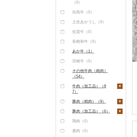
（0）
但馬牛（0）
土佐あかうし（0）
佐賀牛（0）
長崎和牛（0）
あか牛（1）
宮崎牛（0）
その他牛肉（精肉）
（54）
牛肉（加工品）（8
7）
ハンバーグ（30）
豚肉（精肉）（9）
もつ鍋（6）
ステーキ（0）
豚肉（加工品）（6）
ローストビーフ（0）
すき焼き（0）
ハンバーグ（6）
鶏肉（0）
ビーフジャーキー
しゃぶしゃぶ（2）
もつ鍋（0）
鹿肉（0）
（0）