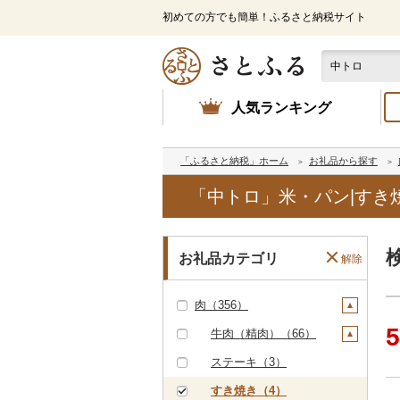
初めての方でも簡単！ふるさと納税サイト
人気ランキング
「ふるさと納税」ホーム
お礼品から探す
「中トロ」米・パン|すき
お礼品カテゴリ
解除
肉（356）
5
牛肉（精肉）（66）
ステーキ（3）
すき焼き（4）