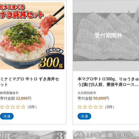
円
レビュー
レビュー
決済方法
解除
寄付金額
PayPay
発送種別
解除
受付期間外
クレジットカード決済
寄付金額
通常
Amazon Pay
冷蔵便
楽天ペイ
冷凍便
メルペイ
コンビニ支払い
ソフトバンクまとめて支払い
au PAY（auかんたん決済）
ミナミマグロ 中トロ すき身丼セ
本マグロ中トロ300g、りゅうきゅ
d払い
ット
う(漬け)5人前、豊後牛肩ロースす
金融機関(Pay-easy決済)
きやき3人前900g
静岡県藤枝市
大分県別府市
寄付金額
12,000
円
寄付金額
50,000
円
（0件）
（0件）
解除
結果を見る（
5
件
冷凍
冷凍