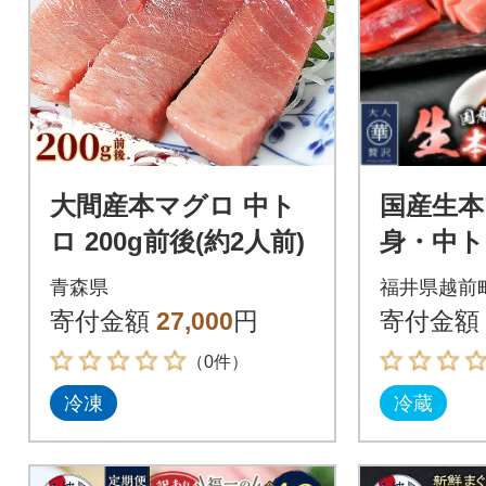
大間産本マグロ 中ト
国産生本
ロ 200g前後(約2人前)
身・中ト
種セット
青森県
福井県越前
寄付金額
27,000
円
寄付金額
（0件）
冷凍
冷蔵