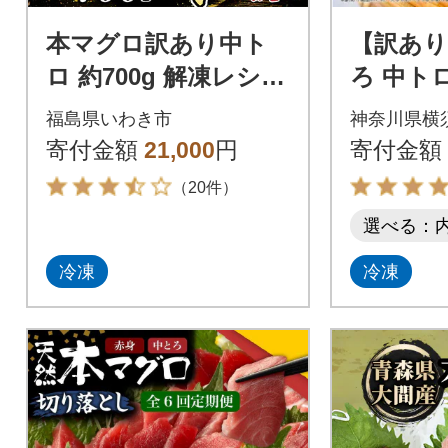
本マグロ訳あり中ト
【訳あり
ロ 約700g 解凍レシピ
ろ 中ト
付き
900g (
福島県いわき市
神奈川県横
商工会議
寄付金額
21,000
円
寄付金額
直売所
（20件）
選べる：
冷凍
冷凍