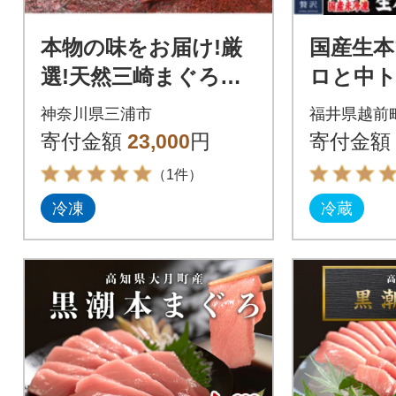
本物の味をお届け!厳
国産生本
選!天然三崎まぐろ
ロと中ト
【希少部位】背トロ&
合計300
神奈川県三浦市
福井県越前
中トロ・赤身セット
寄付金額
23,000
円
寄付金額
（1件）
冷凍
冷蔵