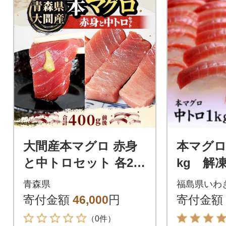
大間産本マグロ 赤身
本マグロ
と中トロセット 各200
kg 解
g前後(合計400g前後)
き 1サ
青森県
福島県いわ
装
寄付金額
46,000
円
寄付金額
（0件）