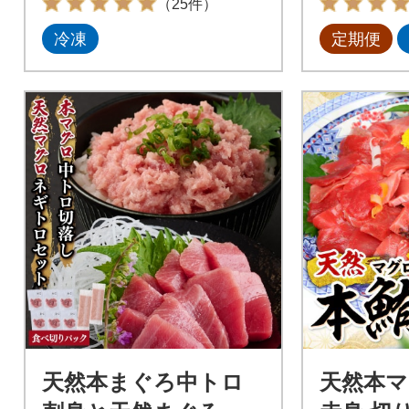
（25件）
冷凍
定期便
天然本まぐろ中トロ
天然本マ