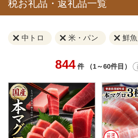
税お礼品・返礼品一覧
中トロ
米・パン
鮮魚
844
件 （1～60件目）