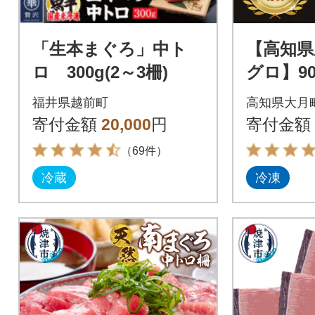
「生本まぐろ」中ト
【高知県
ロ 300g(2～3柵)
グロ】90
0g 赤身
福井県越前町
高知県大月
急速冷凍
寄付金額
20,000
円
寄付金額
（69件）
冷蔵
冷凍