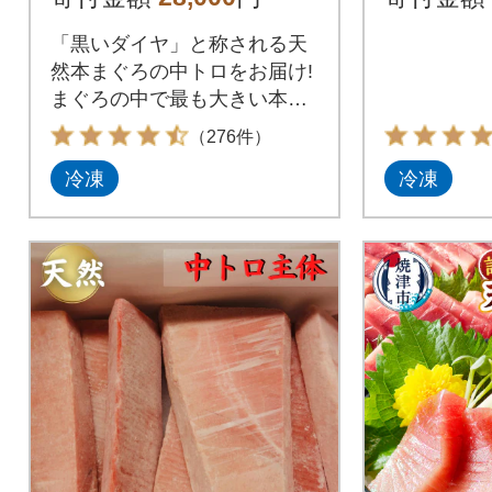
ロ 1kg(a27-013)
「黒いダイヤ」と称される天
然本まぐろの中トロをお届け!
まぐろの中で最も大きい本ま
ぐろは、鮮やかな色合いと濃
（276件）
い旨味が特徴です。希少価値
冷凍
冷凍
が高いまぐろを、江戸から続
く焼津の老舗だからこそでき
る内容でご提供いたします。1
キロありますので、刺身はも
ちろん丼や寿司など、さまざ
まな用途でお召し上がりいた
だけます。