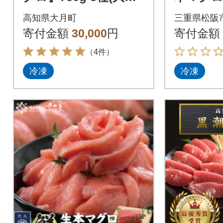
ロ150g 中トロ300g
+赤身2柵
高知県大月町
三重県松阪
赤身300g)
寄付金額
30,000
円
寄付金額
（4件）
冷凍
冷凍