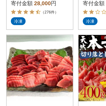
天然本まぐろ中トロ 1
寄付金額
28,000
円
寄付金額
kg(a27-013)
（276件）
冷凍
冷凍