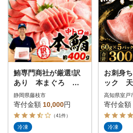
鮪専門商社が厳選!訳
お刺身
あり 本まぐろ 中
ック 
トロ 400g
中トロ5
静岡県藤枝市
高知県室戸
事業者支
寄付金額
10,000
円
寄付金額
お手軽調
（41件）
冷凍
冷凍