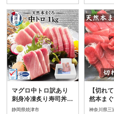
マグロ中トロ訳あり
【切れて
刺身冷凍炙り寿司丼ぶ
然本ま
つ切りまぐろ専門店
【簡単冷
静岡県焼津市
神奈川県三