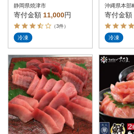
焼津 海の極 500g(a10-
トロ・中
静岡県焼津市
沖縄県本部
1282)
約800g～
寄付金額
11,000
円
寄付金額
（3件）
冷凍
冷凍