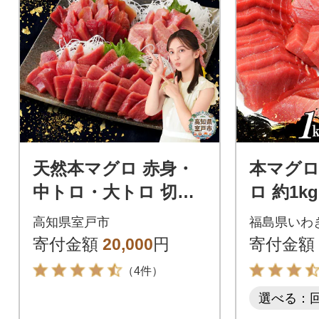
天然本マグロ 赤身・
本マグ
中トロ・大トロ 切り
ロ 約1k
落とし刺身用セット
付き
高知県室戸市
福島県いわ
海鮮漬け丼などアレ
寄付金額
20,000
円
寄付金額
ンジさまざま
（4件）
選べる：