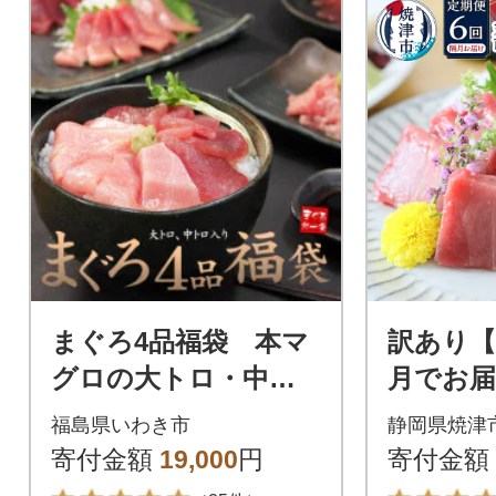
まぐろ4品福袋 本マ
訳あり【
グロの大トロ・中ト
月でお届
ロ・天然マグロのづ
身・中トロ
福島県いわき市
静岡県焼津
け&ネギトロ【総重量
90-014)
寄付金額
19,000
円
寄付金額
560g】