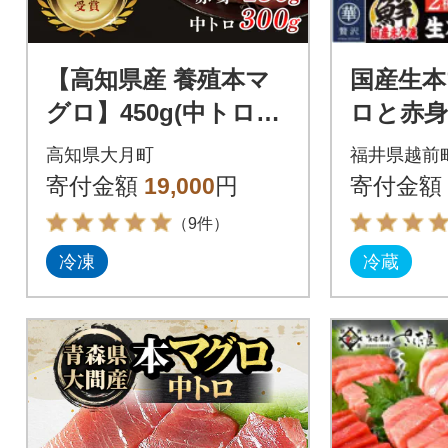
【高知県産 養殖本マ
国産生本
グロ】450g(中トロ30
ロと赤身
0g 赤身150g)小分け柵
合計300
高知県大月町
福井県越前
急速冷凍
寄付金額
19,000
円
寄付金額
（9件）
冷凍
冷蔵