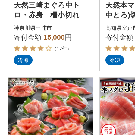
天然三崎まぐろ中ト
天然本マ
ロ・赤身 柵小切れ
中とろ)
g 刺身用
神奈川県三浦市
高知県室戸
漬け丼
寄付金額
15,000
円
寄付金額
さまざ
（17件）
冷凍
冷凍