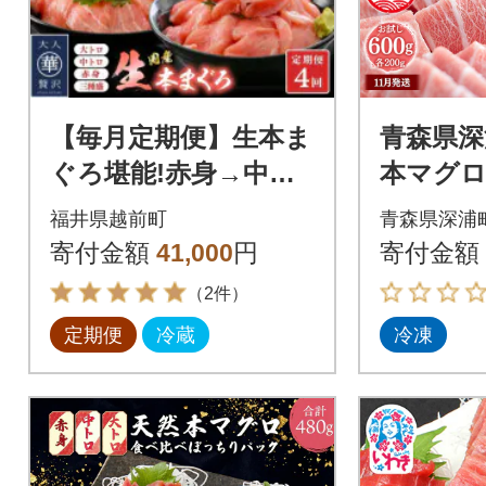
【毎月定期便】生本ま
青森県深
ぐろ堪能!赤身→中ト
本マグロ
ロ→大トロ→3種まと
600g 各
福井県越前町
青森県深浦
めてお届け!全4回
寄付金額
41,000
円
寄付金額
（2件）
定期便
冷蔵
冷凍