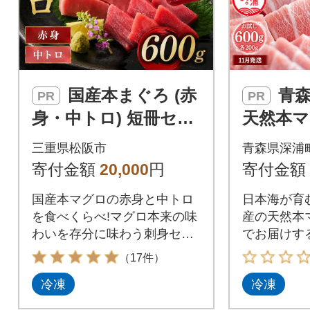
国産本まぐろ (赤
青森県深浦町産
PR
PR
身・中トロ) 短冊セッ
天然本マ
ト 600g以上 (150g以
比べ 600
三重県松阪市
青森県深浦
上×4本)
身 中トロ 
寄付金額
20,000
円
寄付金額
柵
国産本マグロの赤身と中トロ
日本海が育
を食べくらべ!マグロ本来の味
産の天然本
わいを存分に味わう刺身セッ
でお届けす
トです。
品な味わい
（17件）
冷凍柵です
冷凍
冷凍