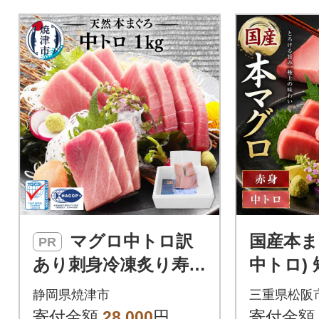
マグロ中トロ訳
国産本ま
PR
あり刺身冷凍炙り寿司
中トロ) 
丼ぶつ切りまぐろ専
00g以上 
静岡県焼津市
三重県松阪
門店天然本まぐろ中ト
本)
寄付金額
28,000
円
寄付金額