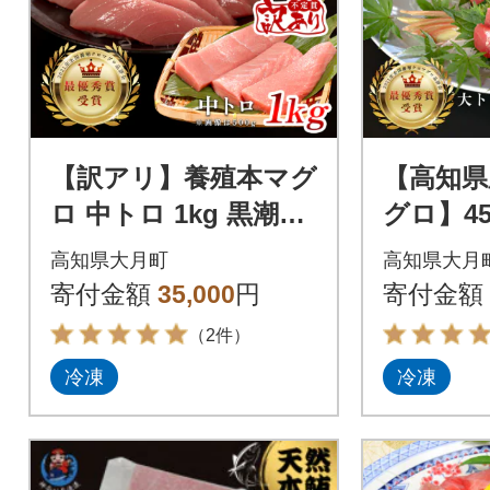
【訳アリ】養殖本マグ
【高知県
ロ 中トロ 1kg 黒潮本
グロ】45
まぐろ 刺身用 小分け
ロ 中ト
高知県大月町
高知県大月
柵 最優秀賞受賞 高知
柵 急速
寄付金額
35,000
円
寄付金額
県大月町
（2件）
冷凍
冷凍