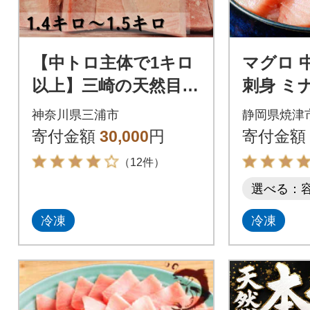
【中トロ主体で1キロ
マグロ 
以上】三崎の天然目鉢
刺身 ミ
まぐろ(1.4～1.5kg)
トロ 切
神奈川県三浦市
静岡県焼津
0g(a15-7
寄付金額
30,000
円
寄付金額
（12件）
選べる：
冷凍
冷凍