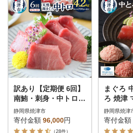
訳あり【定期便 6回】
まぐろ 
南鮪・刺身・中トロ
ろ 焼津
(約700g)(a90-013)
セット S3
静岡県焼津市
静岡県焼津
寄付金額
96,000
円
寄付金額
（28件）