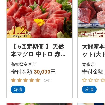
【 6回定期便 】 天然
大間産本
本マグロ 中トロ 赤身
ット(大
切り落とし 200g 小分
ロ・赤身)
高知県室戸市
青森県
け(100g×2パック)
後
寄付金額
30,000
円
寄付金額
（1件）
冷凍
冷凍