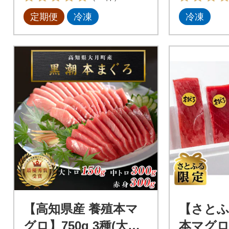
定期便
冷凍
冷凍
【高知県産 養殖本マ
【さとふ
グロ】750g 3種(大ト
本マグロ