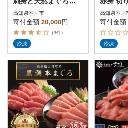
刺身と天然まぐろネ
赤身 切り
ギトロセット
小分け(1
高知県室戸市
高知県室戸
ク)
寄付金額
20,000
円
寄付金額
（3件）
冷凍
冷凍