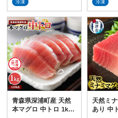
冷凍
冷凍
青森県深浦町産 天然
天然ミナ
本マグロ 中トロ 1kg
あり 中ト
200g×5 冷凍柵
00g入り(a