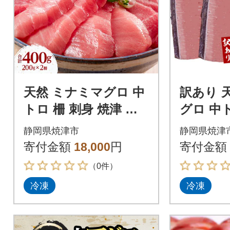
天然 ミナミマグロ 中
訳あり 
トロ 柵 刺身 焼津 海
グロ 中
の極 計400g 200g×2(a
焼津 海の極
静岡県焼津市
静岡県焼津
17-140)
41)
寄付金額
18,000
円
寄付金額
（0件）
冷凍
冷凍