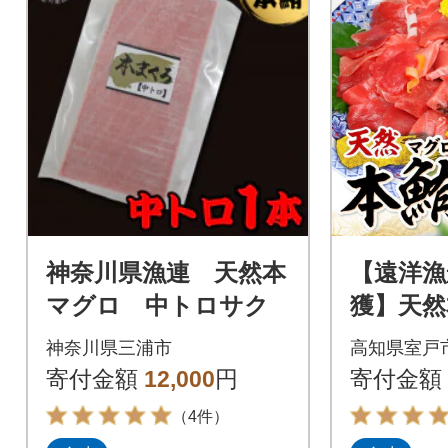
神奈川県漁連 天然本
【遠洋漁
マグロ 中トロサク
獲】天然
身・中と
神奈川県三浦市
高知県室戸
g 訳あ
寄付金額
12,000
円
寄付金額
品
（4件）