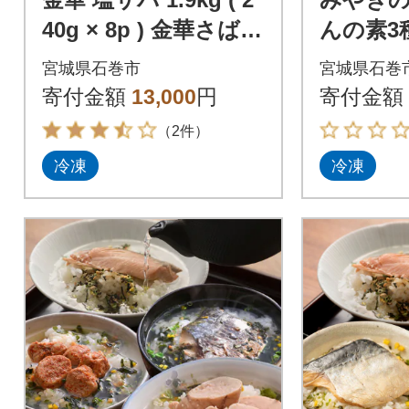
40g × 8p ) 金華さば
んの素3
サバ
さば み
宮城県石巻市
宮城県石巻
漬け丼 
寄付金額
13,000
円
寄付金額
牡蠣 炊
（2件）
冷凍
冷凍