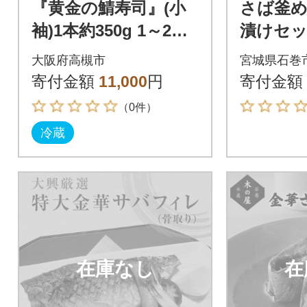
『黄金の鯖寿司』(小
さば釜
袖)1本約350g 1～2人
漬けセ
前
大阪府高槻市
宮城県石巻
寄付金額
11,000
円
寄付金額
（0件）
冷蔵
在庫なし
在