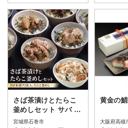
さば茶漬けとたらこ
黄金の鯖
釜めしセット サバ 鯖
お茶漬け 釜飯 釜飯の
宮城県石巻市
大阪府高槻