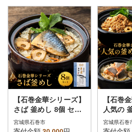
【石巻金華シリーズ】
【石巻金
さば 釜めし 8個 セッ
人気の 釜
ト 宮城県 石巻 サバ
ット タ
宮城県石巻市
宮城県石巻
釜飯 本格 贅沢 鯖 釜飯
ほや 宮
寄付金額
30,000
円
寄付金額