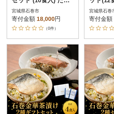
セット (10食入) たら
ット(12
こ 明太子 銀鮭 さば
明太子 
宮城県石巻市
宮城県石巻
磯のり お茶漬け
り 鯛 
寄付金額
18,000
円
寄付金額
不使用
（0件）