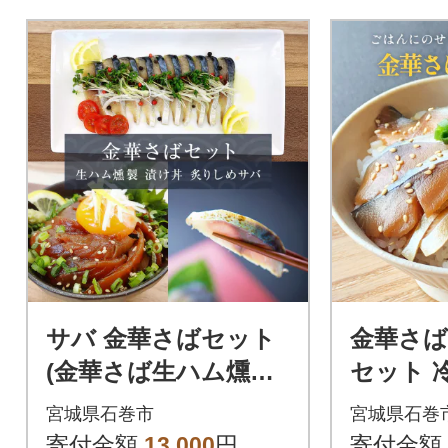
サバ 金華さばセット
金華さば
(金華さば生ハム燻製
セット 
・ 金華炙りしめさば
骨取り 
宮城県石巻市
宮城県石巻
・ 金華さば漬け丼) 食
刺身 小
寄付金額
13,000
円
寄付金額