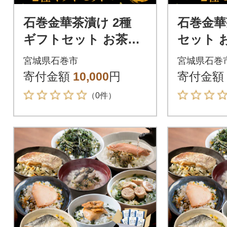
石巻金華茶漬け 2種
石巻金華
ギフトセット お茶漬
セット 
け 茶漬け 銀鮭 さば
け 銀鮭
宮城県石巻市
宮城県石巻
さけ おちゃづけ 魚
供 ご飯
寄付金額
10,000
円
寄付金額
ご飯のお供
さけ
（0件）