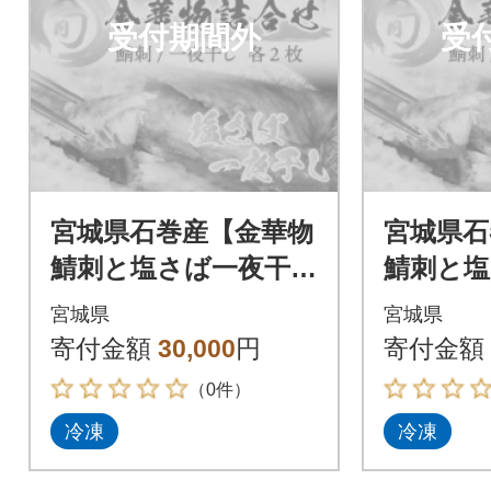
受付期間外
受
宮城県石巻産【金華物
宮城県石
鯖刺と塩さば一夜干し
鯖刺と塩
セット×2セット】CA
セット×
宮城県
宮城県
S冷凍・養殖
S冷凍・
寄付金額
30,000
円
寄付金額
（0件）
冷凍
冷凍