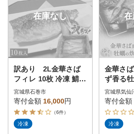
在庫なし
在
訳あり 2L金華さば
金華さ
フィレ 10枚 冷凍 鯖
ず香る牡
サバフィレ 骨取り 焼
みご飯セ
宮城県石巻市
宮城県気仙
き魚 煮物 切り身
イ 宮城県
寄付金額
16,000
円
寄付金額
564356]
（6件）
冷凍
冷凍