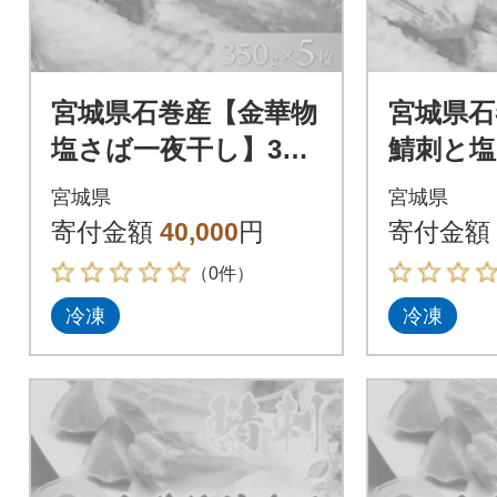
宮城県石巻産【金華物
宮城県石
塩さば一夜干し】350
鯖刺と塩
g×5枚セット(CAS冷
セット】
宮城県
宮城県
凍・養殖)
養殖
寄付金額
40,000
円
寄付金額
（0件）
冷凍
冷凍