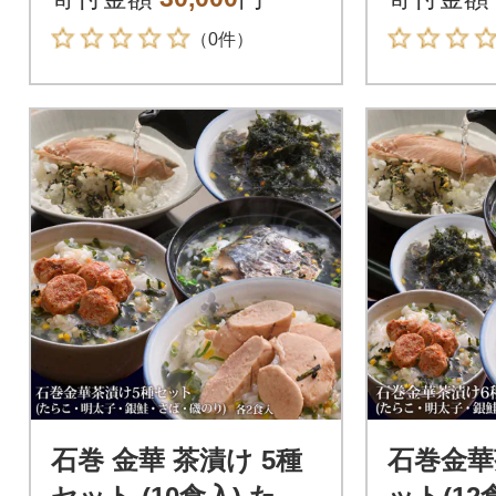
の素
の素
（0件）
石巻 金華 茶漬け 5種
石巻金華