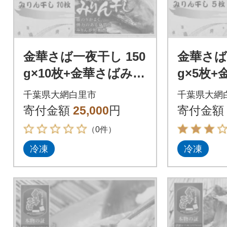
金華さば一夜干し 150
金華さば
g×10枚+金華さばみり
g×5枚
ん干し 150g×10枚(gs
ん干し 15
千葉県大網白里市
千葉県大網
et-10)
2-11)
寄付金額
25,000
円
寄付金額
（0件）
冷凍
冷凍