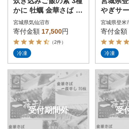
炊き込みご飯の素 3種
宮城県登
かに 牡蠣 金華さば (2
やぎサー
合用×各2p) 計6p [205
バの特製
宮城県気仙沼市
宮城県登米
65367]
けセット(
寄付金額
17,500
円
寄付金額
切、計8切
（2件）
冷凍
冷凍
受付期間外
受