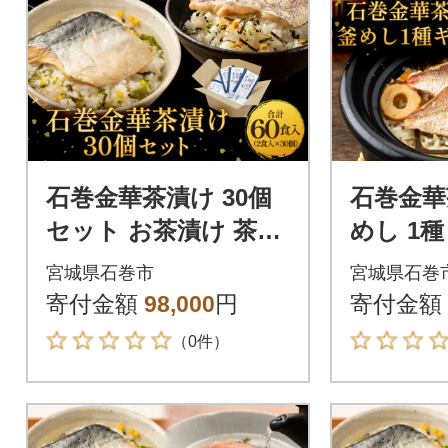
石巻金華茶漬け 30個
石巻金華
セット お茶漬け 茶漬
めし 1種 ギフトセ
け 鯛 銀鮭 さば タイ
ト 銀鮭 
宮城県石巻市
宮城県石巻
鮭 さけ しゃけ サケ
漬け 茶
寄付金額
98,000
円
寄付金額
鯖
素
（0件）