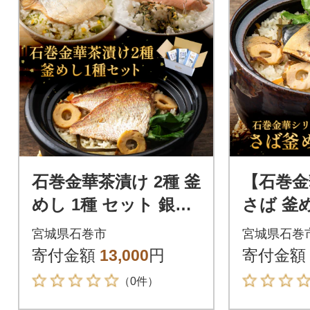
石巻金華茶漬け 2種 釜
【石巻金
めし 1種 セット 銀鮭
さば 釜め
さば 鯛 お茶漬け 茶漬
ト 宮城
宮城県石巻市
宮城県石巻
け 釜めしの素 釜めし
釜飯 本格
寄付金額
13,000
円
寄付金額
の素
（0件）