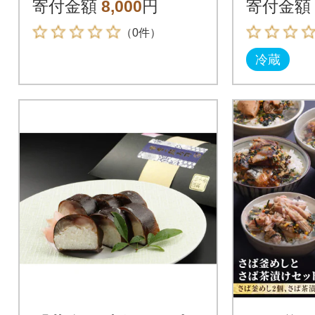
素 詰め合せ 宮城県 石
寄付金額
8,000
円
寄付金額
巻市
（0件）
冷蔵