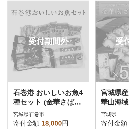
受付期間外
受
石巻港 おいしいお魚4
宮城県産
種セット (金華さばフ
華山海域
ィレ/味噌煮/塩焼/メヒ
セット
宮城県石巻市
宮城県
カリ)
寄付金額
18,000
円
寄付金額