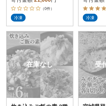
寿司ネタ
（0件）
冷凍
冷凍
在庫なし
受