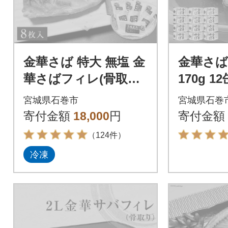
金華さば 特大 無塩 金
金華さば
華さばフィレ(骨取り)
170g 1
8枚 冷凍 個包装 小分
ば サバ 
宮城県石巻市
宮城県石巻
け 金華サバ 無塩 骨な
噌 みそ
寄付金額
18,000
円
寄付金額
し 鯖
（124件）
冷凍