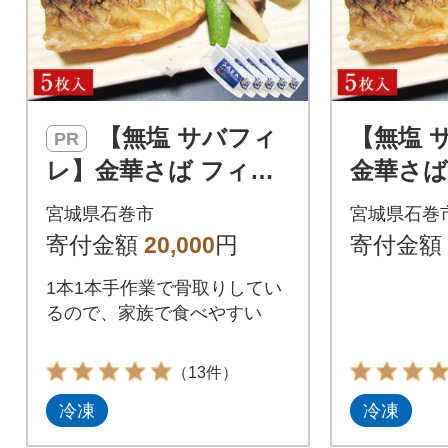
【無塩 サバフィ
【無塩 
PR
レ】金華さば フィレ
金華さば
骨なし 5枚入 冷凍 個
し 5枚入
宮城県石巻市
宮城県石巻
包装 焼き魚 煮魚 宮城
焼き魚 
寄付金額
20,000
円
寄付金額
県 石巻市
巻市
1本1本手作業で骨取りしてい
るので、家族で食べやすい
（13件）
冷凍
冷凍