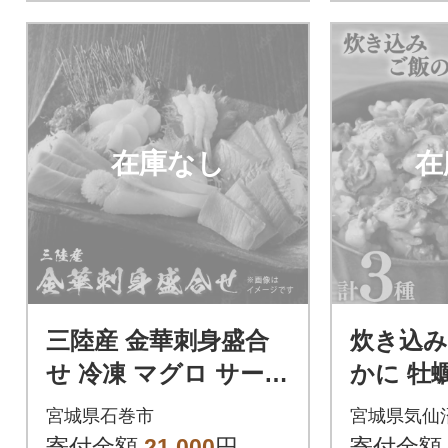
在庫なし
在
三陸産 金華刺身盛合
炊き込み
せ 冷凍 マグロ サーモ
かに 牡蠣
ン ホタテ サバ ヒラ
合用×各1p
宮城県石巻市
宮城県気仙
メ エビ お寿司 寿司
65368]
寄付金額
21,000
円
寄付金額