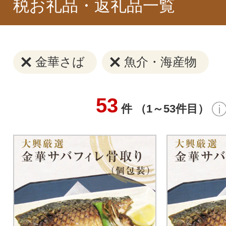
税お礼品・返礼品一覧
金華さば
魚介・海産物
53
件 （1～53件目）