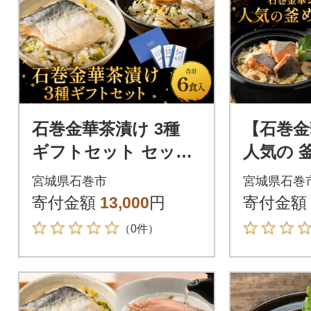
石巻金華茶漬け 3種
【石巻金
ギフトセット セット
人気の 釜
お茶漬け 茶漬け 鯛 銀
ット タ
宮城県石巻市
宮城県石巻
鮭 さば ご飯のお供 御
ほや 宮
寄付金額
13,000
円
寄付金額
祝い
の素
（0件）