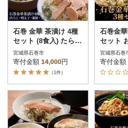
石巻 金華 茶漬け 4種
石巻金華
セット (8食入) たらこ
セット 
明太子 銀鮭 さば お茶
け 鯛 銀
宮城県石巻市
宮城県石巻
漬け 保存料不使用
のお供 
寄付金額
14,000
円
寄付金額
魚 タイ
（1件）