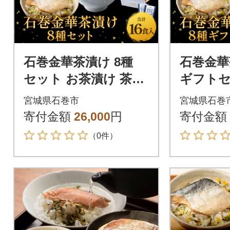
石巻金華茶漬け 8種
石巻金華
セット お茶漬け 茶漬
ギフトセ
け 鯛 銀鮭 さば たら
け 茶漬け
宮城県石巻市
宮城県石巻
こ 牡蠣 ほや 磯のり
ば たら
寄付金額
26,000
円
寄付金額
まぐろ
磯のり
（0件）