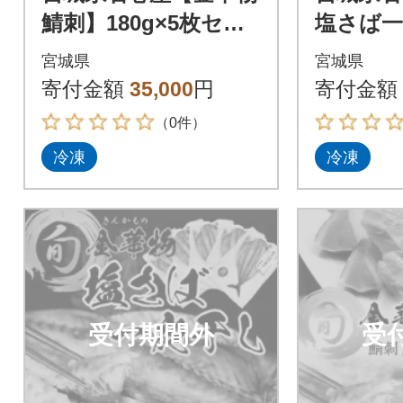
鯖刺】180g×5枚セッ
塩さば一
ト(CAS冷凍・養殖・
g×3枚セ
宮城県
宮城県
刺身用)
凍・養殖
寄付金額
35,000
円
寄付金額
（0件）
冷凍
冷凍
受付期間外
受