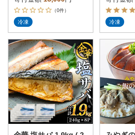
べ比べ 惣菜
供 惣菜
（0件）
冷凍
冷凍
金華 塩サバ 1.9kg ( 2
みやぎの