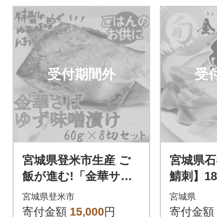
受付期間外
受
宮城県登米市生産 ご
宮城県石
飯が進む!「金華サバ
鯖刺】18
ゆず味噌漬け」60g×8
ト(CA
宮城県登米市
宮城県
袋
刺身用)
寄付金額
15,000
円
寄付金額