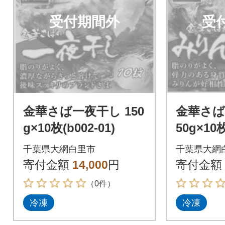
受付期間外
受
金華さば一夜干し 150
金華さば
g×10枚(b002-01)
50g×10枚
千葉県大網白里市
千葉県大網
寄付金額
14,000
円
寄付金額
（0件）
冷凍
冷凍