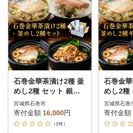
石巻金華茶漬け2種 釜
石巻金華
めし2種 セット 銀鮭
めし2種
さば 鯛 たらこ お茶漬
銀鮭 さ
宮城県石巻市
宮城県石巻
け 茶漬け 釜めし 釜飯
お茶漬け
寄付金額
16,000
円
寄付金額
しの素
（0件）