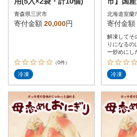
用(5入×2袋・計10個)
市】国産
ッキ貝
青森県三沢市
北海道室蘭
飯のおに
寄付金額
20,000
円
寄付金額
個入り×
解凍してそ
りになるの
ー炒めにし
りとアレン
（0件）
冷凍
冷凍