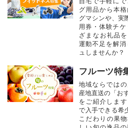
自宅で手軽にで
グ用品から本格
グマシンや、実
用券・体験チケ
ざまなお礼品を
運動不足を解消
ュしませんか？
フルーツ特
地域ならではの
産地直送の「お
をご紹介します
で入手できる希
こだわりの果物
しい旬の逸品の