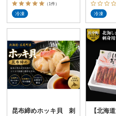
タテ、
（1件）
で便利
冷凍
冷凍
昆布締めホッキ貝 刺
【北海道