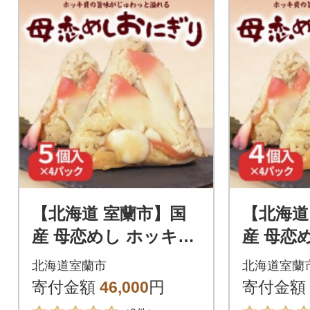
【北海道 室蘭市】国
【北海道
産 母恋めし ホッキ貝
産 母恋
の炊き込みご飯のお
の炊き
北海道室蘭市
北海道室蘭
にぎり(冷凍)5個入り×
にぎり(
寄付金額
46,000
円
寄付金額
4パック
4パック