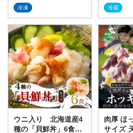
冷凍
冷蔵
ウニ入り 北海道産4
肉厚 ほっ
種の「貝鮮丼」6食セ
サイズ 