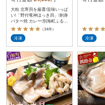
北海道野付産
大粒 北寄貝を厳選!旨味いっぱ
い!「野付竜神ほっき貝」!刺身
バター焼 カレー!別海町ふるさ
と納税
（34件）
冷凍
冷凍