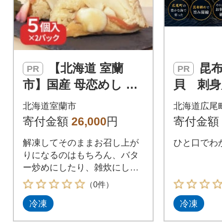
【北海道 室蘭
昆布締めホッキ
PR
PR
市】国産 母恋めし ホ
貝 刺身
ッキ貝の炊き込みご
分)【ホ
北海道室蘭市
北海道広尾
飯のおにぎり(冷凍)5
貝 刺
寄付金額
26,000
円
寄付金額
個入り×2パック
北海道産】
解凍してそのままお召し上が
ひと口でわ
りになるのはもちろん、バタ
ー炒めにしたり、雑炊にした
りとアレンジ自在!
（0件）
冷凍
冷凍