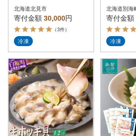
ット【ホッキ貝、ツ
北海道 
北海道北見市
北海道別海
ブ貝、ホタテ、う
済 別海
寄付金額
30,000
円
寄付金額
に】小分けで便利
（3件）
冷凍
冷凍