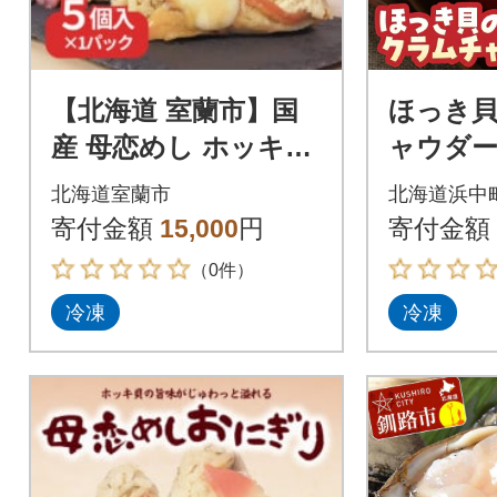
【北海道 室蘭市】国
ほっき
産 母恋めし ホッキ貝
ャウダー
の炊き込みご飯のお
×4袋)_H0
北海道室蘭市
北海道浜中
にぎり(冷凍)5個入り
寄付金額
15,000
円
寄付金額
（0件）
冷凍
冷凍