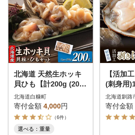
北海道 天然生ホッキ
【活加工
貝ひも【計200g (200
(刺身用)1
g×1パック)】
×1袋 
北海道白糠町
北海道釧路
ホッキ
寄付金額
4,000
円
寄付金額
（6件）
選べる：重量