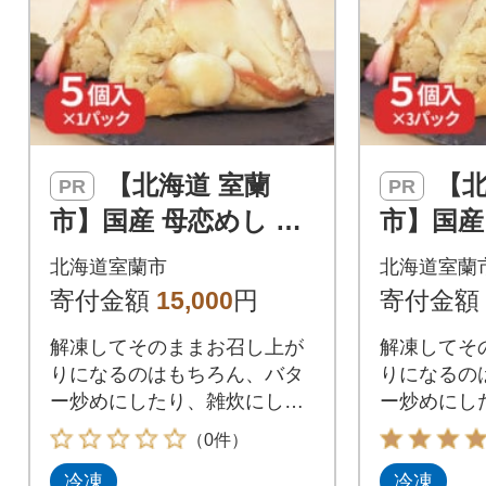
【北海道 室蘭
【北海道 室蘭
PR
PR
市】国産 母恋めし ホ
市】国産
ッキ貝の炊き込みご
ッキ貝
北海道室蘭市
北海道室蘭
飯のおにぎり(冷凍)5
飯のおに
寄付金額
15,000
円
寄付金額
個入り
個入り×
解凍してそのままお召し上が
解凍してそ
りになるのはもちろん、バタ
りになるの
ー炒めにしたり、雑炊にした
ー炒めにし
りとアレンジ自在!
りとアレン
（0件）
冷凍
冷凍