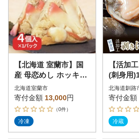
【北海道 室蘭市】国
【活加工
産 母恋めし ホッキ貝
(刺身用)1
の炊き込みご飯のお
後)×3袋
北海道室蘭市
北海道釧路
にぎり(冷凍)4個入り
き貝
寄付金額
13,000
円
寄付金額
（0件）
冷凍
冷蔵