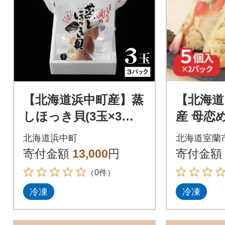
【北海道浜中町産】蒸
【北海道
しほっき貝(3玉×3パ
産 母恋
ック)_H0001-100
の炊き
北海道浜中町
北海道室蘭
にぎり(
寄付金額
13,000
円
寄付金額
2パック
（0件）
冷凍
冷凍