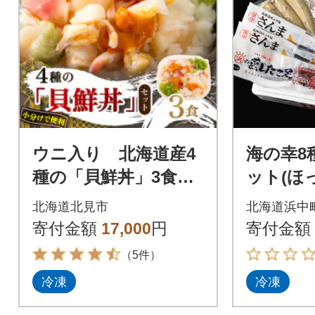
ウニ入り 北海道産4
海の幸8
種の「貝鮮丼」3食セ
ット(ほ
ット【ホッキ貝、ツ
ま・時鮭
北海道北見市
北海道浜中
ブ貝、ホタテ、う
こ・ほっき
寄付金額
17,000
円
寄付金額
に】小分けで便利
-115
（5件）
冷凍
冷凍