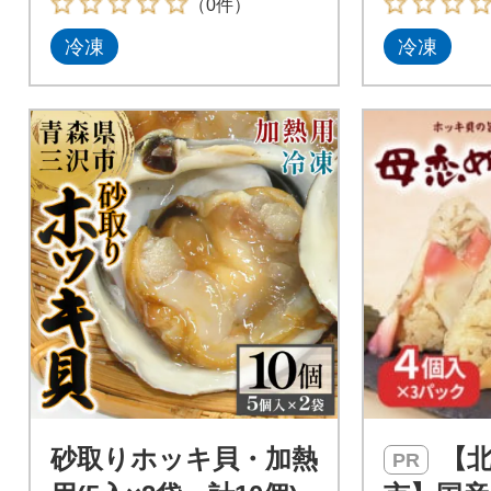
（0件）
冷凍
冷凍
砂取りホッキ貝・加熱
【北海道 室蘭
PR