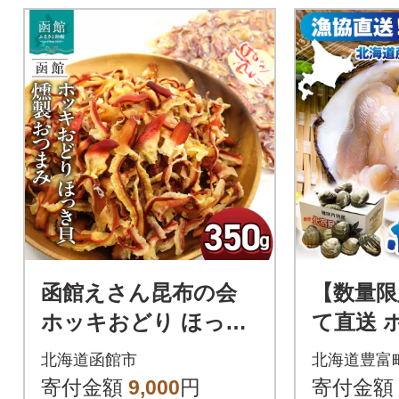
函館えさん昆布の会
【数量限
ホッキおどり ほっき
て直送 
貝 燻製 おつまみ 350
g
北海道函館市
北海道豊富
g_HD122-018
寄付金額
9,000
円
寄付金額