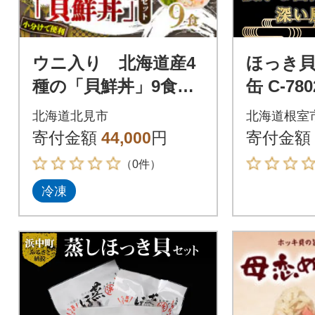
ウニ入り 北海道産4
ほっき貝水
種の「貝鮮丼」9食セ
缶 C-780
ット 海鮮丼【ホッ
北海道北見市
北海道根室
キ貝、ツブ貝、ホタ
寄付金額
44,000
円
寄付金額
テ、うに】小分けで
（0件）
便利
冷凍