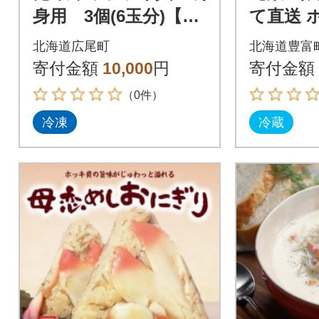
身用 3個(6玉分)【ホ
て直送 
ッキ貝 北寄貝 刺
g
北海道広尾町
北海道豊富
身 昆布締め 北海道
寄付金額
10,000
円
寄付金額
産】(0140)
（0件）
冷凍
冷蔵