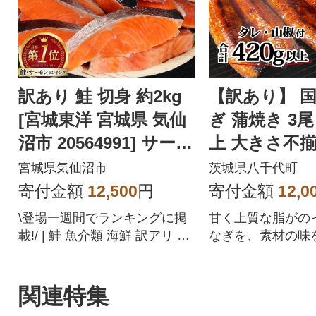
訳あり 鮭 切身 約2kg
【訳あり】 
[宮城東洋 宮城県 気仙
ぎ 蒲焼き 3尾 
沼市 20564991] サーモ
上 大きさ不揃
ン
レ・山椒付き
宮城県気仙沼市
茨城県八千代町
寄付金額
12,500
円
寄付金額
12,0
\登場一週間でランキングに掲
甘く上質な脂がの
載!/ | 鮭 魚介類 海鮮 訳アリ 規
なぎを、素材の味
格外 不揃い さけ サケ 鮭切身
かして、丹念に焼
シャケ 切り身 冷凍 家庭用 お
た。タレにもこだ
かず 弁当 サーモン 銀鮭切り身
代町にある『横島
関連特集
限会社』の醤油入