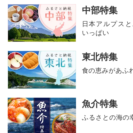
が、うなぎの旨味
中部特集
ひきたてます。焼
うなぎは真空パッ
日本アルプスと
すぐさま急速冷凍
いっぱい
さを逃すことなく
後、グリルや電子
めるだけでできた
東北特集
お手軽にご家庭で
ただけます。
食の恵みがあふ
魚介特集
ふるさとの海の