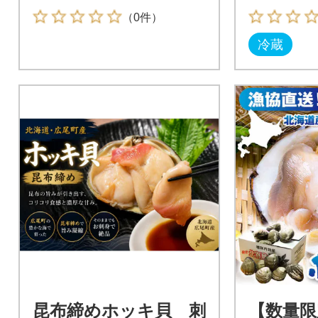
（0件）
冷蔵
昆布締めホッキ貝 刺
【数量限