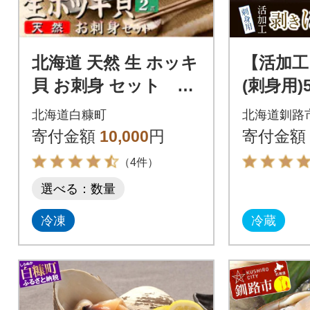
北海道 天然 生 ホッキ
【活加工
貝 お刺身 セット 1
(刺身用)5
～2人前
後)×1袋
北海道白糠町
北海道釧路
き貝 ホ
寄付金額
10,000
円
寄付金額
（4件）
選べる：数量
冷凍
冷蔵