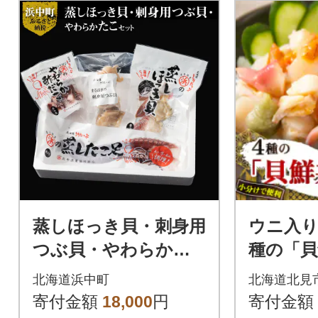
蒸しほっき貝・刺身用
ウニ入り
つぶ貝・やわらかた
種の「貝
こセット_H0001-110
ト 12
北海道浜中町
北海道北見
ッキ貝
寄付金額
18,000
円
寄付金額