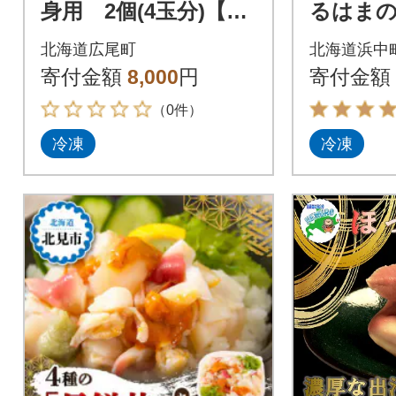
身用 2個(4玉分)【ホ
るはまの
ッキ貝 北寄貝 刺
ット(え
北海道広尾町
北海道浜中
身 昆布締め 北海道
貝・つぶ
寄付金額
8,000
円
寄付金額
産】(0139)
H0001-1
（0件）
冷凍
冷凍