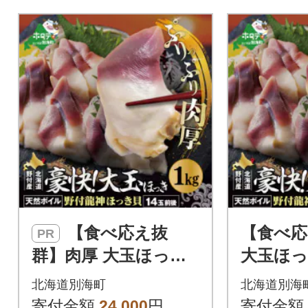
【食べ応え抜
【食べ応
PR
群】肉厚 大玉ほっき
大玉ほっき
貝 1kg(500g×2) 満足
g×2) 
北海道別海町
北海道別海
大サイズ 天然ボイル
然ボイル
寄付金額
24,000
円
寄付金額