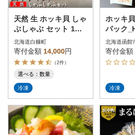
天然 生 ホッキ貝 しゃ
ホッキ貝
ぶしゃぶ セット 1～2
パック_HD
人前
北海道白糠町
北海道函館
寄付金額
14,000
円
寄付金額
（2件）
選べる：数量
冷凍
冷凍