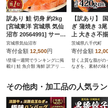
訳あり 鮭 切身 約2kg
【訳あり】 
[宮城東洋 宮城県 気仙
ぎ 蒲焼き 3尾 
沼市 20564991] サーモ
上 大きさ不揃
ン
レ・山椒付き
宮城県気仙沼市
茨城県八千代町
寄付金額
12,500
円
寄付金額
12,0
\登場一週間でランキングに掲
甘く上質な脂がの
載!/ | 鮭 魚介類 海鮮 訳アリ 規
なぎを、素材の味
格外 不揃い さけ サケ 鮭切身
かして、丹念に焼
シャケ 切り身 冷凍 家庭用 お
た。タレにもこだ
かず 弁当 サーモン 銀鮭切り身
代町にある『横島
その他肉・加工品の人気ラ
限会社』の醤油入
が、うなぎの旨味
ひきたてます。焼