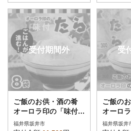
受付期間外
受
ご飯のお供・酒の肴
ご飯のお
オーロラ印の「味付
オーロラ
たら」 8袋 [A-0602]
たら」 4袋
福井県坂井市
福井県坂井