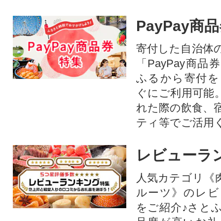
PayPay商
寄付した自治体
「PayPay商
ふるから寄付を
ぐにご利用可能
れた際の飲食、
ティ等でご活用
レビューラ
人気カテゴリ《
ルーツ》のレビ
をご紹介♪さと