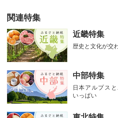
牛肉100%ハンバーグ!
夕ご飯のおかずに
惣菜となってます
黒豚餃子を、是非
関連特集
楽しみ下さい!!
近畿特集
歴史と文化が交
中部特集
日本アルプスと
いっぱい
東北特集