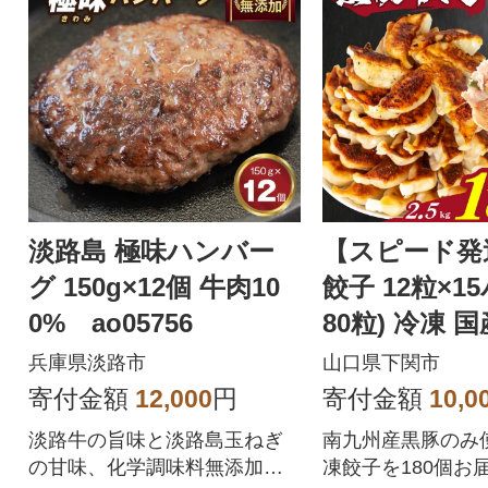
うなぎは真空パッ
すぐさま急速冷凍
さを逃すことなく
後、グリルや電子
めるだけでできた
お手軽にご家庭で
ただけます。
淡路島 極味ハンバー
【スピード発
グ 150g×12個 牛肉10
餃子 12粒×1
0% ao05756
80粒) 冷凍 
あり IB051
兵庫県淡路市
山口県下関市
寄付金額
12,000
円
寄付金額
10,0
淡路牛の旨味と淡路島玉ねぎ
南九州産黒豚のみ
の甘味、化学調味料無添加の
凍餃子を180個お