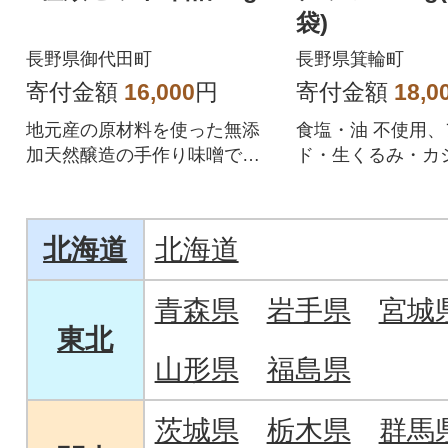
袋)
長野県御代田町
長野県箕輪町
寄付金額
16,000
円
寄付金額
18,0
地元産の原材料を使った無添
食塩・油 不使用
加天然醸造の手作り味噌で
ド・生くるみ・カ
す。風味豊かでコクのある味
ツ・ヘーゼルナッ
噌を是非ご賞味ください。
た4種のミックス
北海道
北海道
青森県
岩手県
宮城
東北
山形県
福島県
茨城県
栃木県
群馬