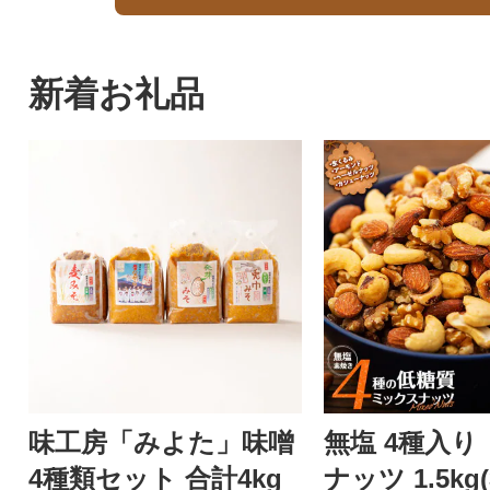
新着お礼品
味工房「みよた」味噌
無塩 4種入り
4種類セット 合計4kg
ナッツ 1.5kg(