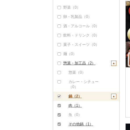
くじら（0）
かまぼこ・練り製品
野菜（0）
精米（2）
雑穀（0）
（0）
サバ（0）
卵・乳製品（0）
無洗米（0）
餅（0）
その他魚介・加工品
さんま（0）
（5）
酒・アルコール（0）
玄米（0）
その他穀物加工品
鯛（0）
（0）
飲料・ドリンク（0）
金芽米（0）
のどぐろ（0）
パン（0）
菓子・スイーツ（0）
ゆめぴりか（2）
ふぐ（0）
麺（0）
つや姫（0）
ブリ（0）
惣菜・加工品（2）
コシヒカリ（0）
ほっけ（1）
はえぬき（0）
惣菜（0）
その他鮮魚（0）
さがびより（0）
カレー・シチュー
（0）
あきたこまち（0）
鍋（2）
ひとめぼれ（0）
肉（1）
ミルキークィーン
（0）
魚（0）
ななつぼし（0）
その他鍋（1）