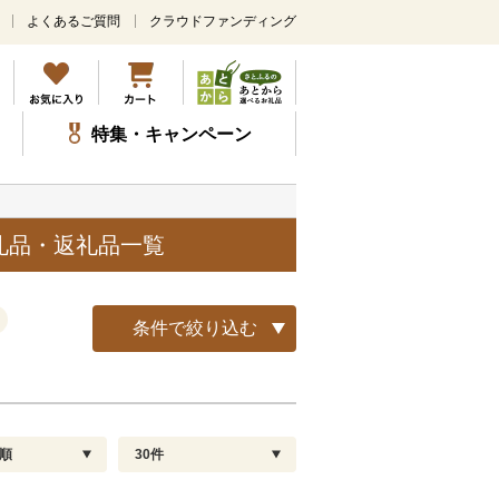
よくあるご質問
クラウドファンディング
メ
イ
ン
コ
ン
特集・キャンペーン
テ
ン
ツ
に
ス
礼品・返礼品一覧
キ
ッ
プ
条件で絞り込む
順
30件
配送指定
解除
順
30