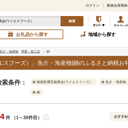
ログイン
新規会員登録
検索
お礼品から探す
地域から探す
魚介・海産物
惣菜・加工品
鍋
エスフーズ）」魚介・海産物|鍋のふるさと納税お
検索条件：
物産館運営振興会(ワイエスフーズ）
魚介・海産物
鍋
4
おすすめ
件 （1～30件目）
寄付金額
解除
地域
解除
おすすめ