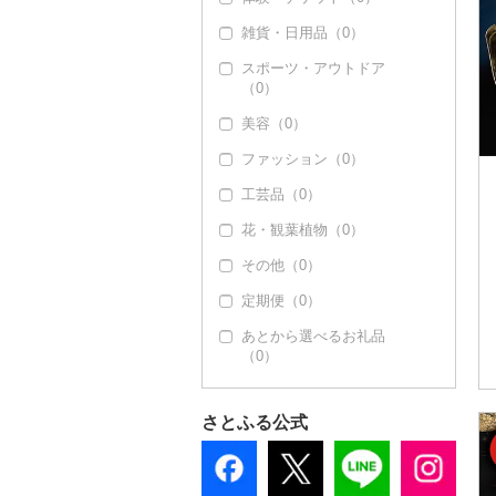
雑貨・日用品（0）
スポーツ・アウトドア
（0）
美容（0）
ファッション（0）
工芸品（0）
花・観葉植物（0）
その他（0）
定期便（0）
あとから選べるお礼品
（0）
さとふる公式