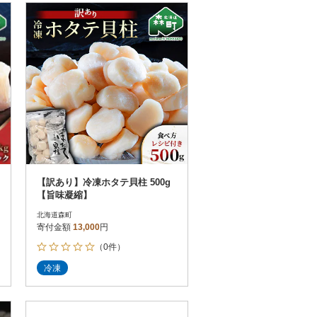
【訳あり】冷凍ホタテ貝柱 500g
【旨味凝縮】
北海道森町
寄付金額
13,000
円
（0件）
冷凍