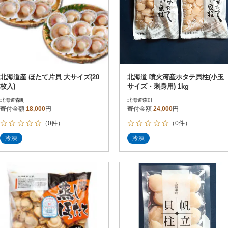
北海道産 ほたて片貝 大サイズ(20
北海道 噴火湾産ホタテ貝柱(小玉
枚入)
サイズ・刺身用) 1kg
北海道森町
北海道森町
寄付金額
18,000
円
寄付金額
24,000
円
（0件）
（0件）
冷凍
冷凍