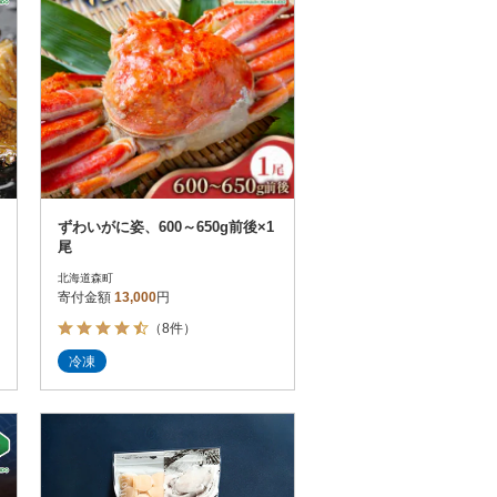
ずわいがに姿、600～650g前後×1
尾
北海道森町
寄付金額
13,000
円
（8件）
冷凍