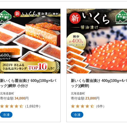
円～
新着順
円
レビュー
レビュー
決済方法
解除
寄付金額
PayPay
発送種別
解除
クレジットカード決済
寄付金額
通常
Amazon Pay
冷蔵便
楽天ペイ
冷凍便
メルペイ
コンビニ支払い
ソフトバンクまとめて支払い
au PAY（auかんたん決済）
新いくら醤油漬け 600g(100g×6パ
新いくら醤油漬け 400g(100g×4パ
d払い
ック)鱒卵 小分け
ック)(鱒卵)
金融機関(Pay-easy決済)
北海道森町
北海道森町
寄付金額
34,000
円
寄付金額
23,000
円
（1,692件）
（6件）
解除
結果を見る（
74
件
冷凍
冷凍