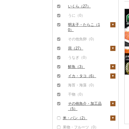
もつ鍋（1）
豚肉（加工品）（0）
タラバガニ（3）
甘エビ（0）
いくら（27）
ローストビーフ（0）
鶏肉（0）
毛ガニ（12）
ボタンエビ（10）
うに（0）
ビーフジャーキー
鹿肉（0）
かにしゃぶ（1）
伊勢海老（0）
明太子・たらこ（1
（0）
0）
馬肉（0）
その他カニ（0）
その他エビ（0）
その他牛肉（加工品）
明太子（5）
その他魚卵（0）
羊肉・ラム肉（ジンギ
（0）
スカン）（0）
たらこ（6）
貝（27）
鴨肉（0）
帆立（ホタテ）（2
うなぎ（0）
5）
猪肉（0）
鮮魚（3）
鮑（アワビ）（3）
その他肉・加工品
鮭・サーモン（2）
イカ・タコ（6）
（0）
牡蠣（カキ）（1）
マグロ（0）
イカ（6）
海苔・海藻（0）
あさり（0）
イワシ（0）
タコ（3）
干物（0）
しじみ（0）
カツオ（0）
その他魚介・加工品
サザエ（0）
（5）
金目鯛（0）
米・パン（2）
はまぐり（0）
しらす・ちりめん
クエ（0）
（0）
果物・フルーツ（0）
その他貝（0）
米（2）