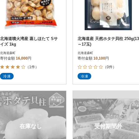
北海道噴火湾産 蒸しほたて Sサ
北海道産 天然ホタテ貝柱 250g(13
イズ 1kg
～17玉)
北海道森町
北海道森町
寄付金額
16,000
円
寄付金額
10,100
円
（1件）
（0件）
冷凍
冷凍
在庫なし
受付期間外