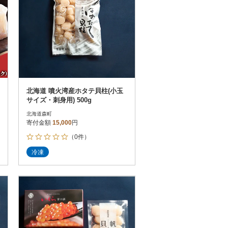
北海道 噴火湾産ホタテ貝柱(小玉
サイズ・刺身用) 500g
北海道森町
寄付金額
15,000
円
（0件）
冷凍