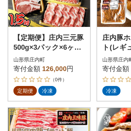
【定期便】庄内三元豚
庄内豚
500g×3パック×6ヶ月
ト(レギ
ブランド豚 三元豚【9
ンド肉 
山形県庄内町
山形県庄内
月中旬発送】
モツ レ
寄付金額
126,000
円
寄付金額
カレー煮
（0件）
定期便
冷凍
冷凍