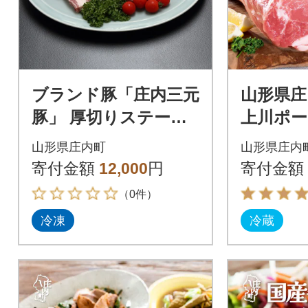
ブランド豚「庄内三元
山形県庄
豚」 厚切りステーキ
上川ポー
肉(200g×4枚)
ロック 4k
山形県庄内町
山形県庄内
産 豚肉
寄付金額
12,000
円
寄付金額
（0件）
冷凍
冷蔵