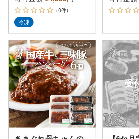
飯 素
（0件）
冷凍
受
きまぐれ母ちゃんの
【6か月