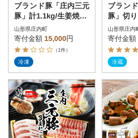
ブランド豚「庄内三元
ブランド
豚」計1.1kg/生姜焼
豚」切り
き・しゃぶしゃぶセ
切れ)(1.6
山形県庄内町
山形県庄内
ット
寄付金額
15,000
円
寄付金額
（1件）
冷凍
冷蔵