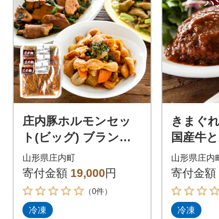
庄内豚ホルモンセッ
きまぐ
ト(ビッグ) ブランド
国産牛と
肉 庄内三元豚 白モツ
ーグ 10
山形県庄内町
山形県庄内
レバーハツ モツカレ
り ブラ
寄付金額
19,000
円
寄付金額
ー煮込み
惣菜 お
（0件）
冷凍
冷凍