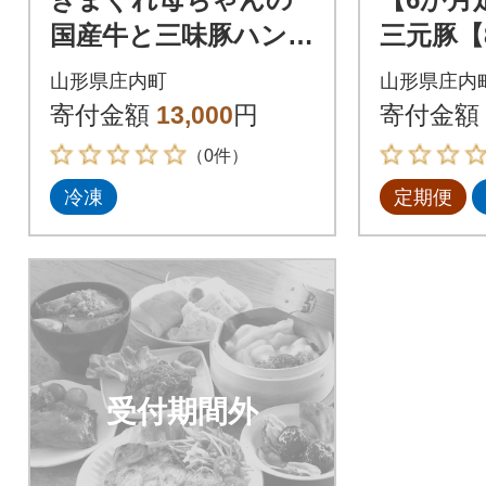
国産牛と三味豚ハンバ
三元豚【
ーグ 6個 2種類 手作り
送】
山形県庄内町
山形県庄内
ブランド豚 国産 お惣
寄付金額
13,000
円
寄付金額
菜 おかず
（0件）
冷凍
定期便
受付期間外