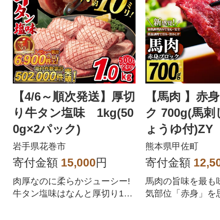
厚切りとんかつなど贅沢にお
楽しみください。
【4/6～順次発送】厚切
【馬肉 】赤
り牛タン塩味 1kg(50
ク 700g(馬
0g×2パック)
ょうゆ付)ZY
岩手県花巻市
熊本県甲佐町
寄付金額
15,000
円
寄付金額
12,5
肉厚なのに柔らかジューシー!
馬肉の旨味を最も
牛タン塩味はなんと厚切り10
気部位「赤身」を
mm!
重ね、肉の旨味、
に成功しました。