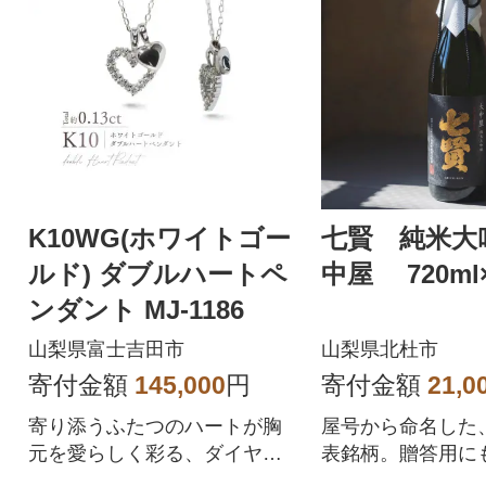
K10WG(ホワイトゴー
七賢 純米大
ルド) ダブルハートペ
中屋 720ml
ンダント MJ-1186
山梨県富士吉田市
山梨県北杜市
寄付金額
145,000
円
寄付金額
21,0
寄り添うふたつのハートが胸
屋号から命名した
元を愛らしく彩る、ダイヤモ
表銘柄。贈答用に
ンド・ダブルハートペンダン
す!