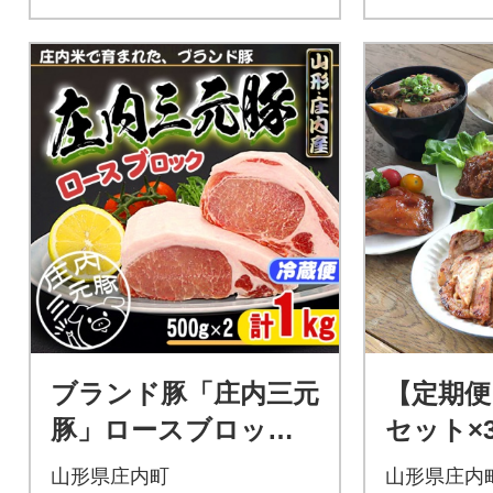
ブランド豚「庄内三元
【定期便
豚」ロースブロッ
セット×
ク 1kg
ン 簡単
山形県庄内町
山形県庄内