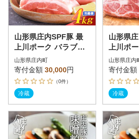
山形県庄内SPF豚 最
山形県庄
上川ポーク バラブロ
上川ポー
ック 4kg(2kg×2)国産
ブロック 4
山形県庄内町
山形県庄内
豚肉 冷蔵便
国産 豚
寄付金額
30,000
円
寄付金額
（0件）
冷蔵
冷蔵