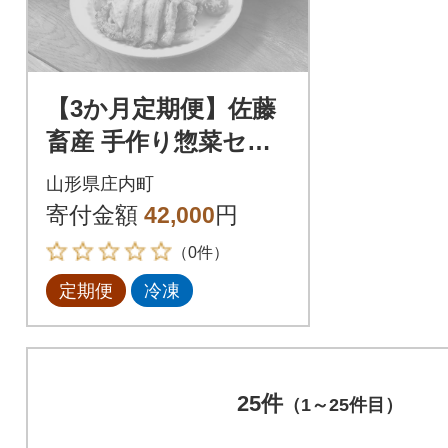
【3か月定期便】佐藤
畜産 手作り惣菜セッ
ト【8月中旬発送】
山形県庄内町
寄付金額
42,000
円
（0件）
定期便
冷凍
25件
（1～25件目）