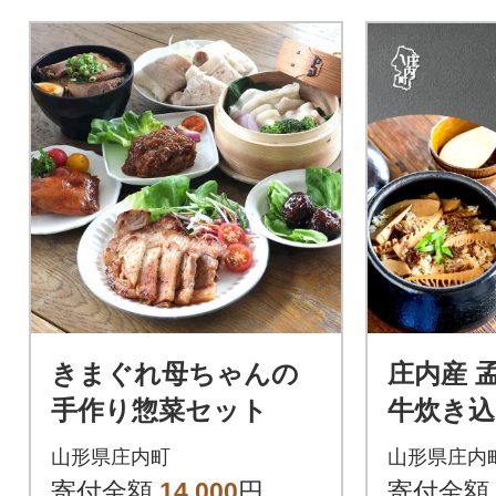
きまぐれ母ちゃんの
庄内産 
手作り惣菜セット
牛炊き込
合用 タ
山形県庄内町
山形県庄内
こ 山形
寄付金額
14,000
円
寄付金額