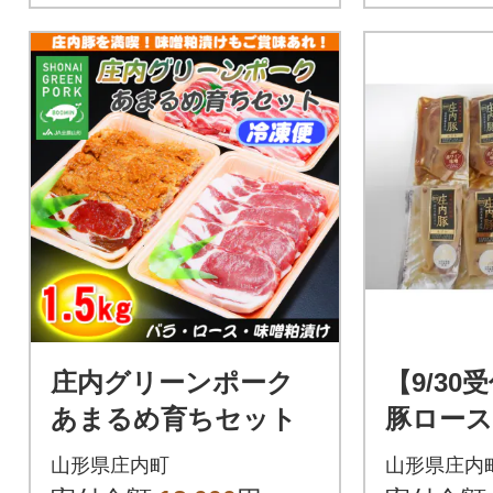
庄内グリーンポーク
【9/3
あまるめ育ちセット
豚ロース
吟醸粕味噌
山形県庄内町
山形県庄内
×各5袋)