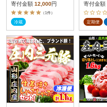
中旬発送
寄付金額
12,000
円
寄付金額
（1件）
冷蔵
定期便