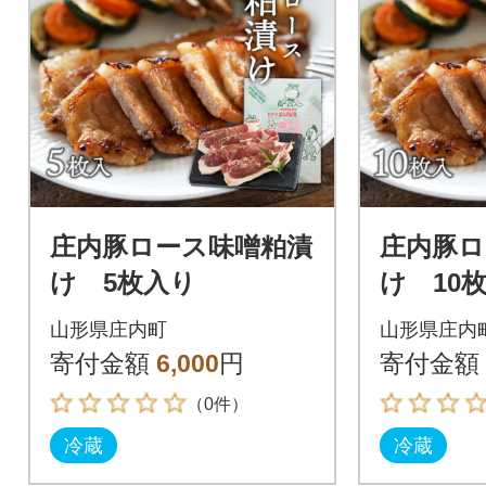
庄内豚ロース味噌粕漬
庄内豚ロ
け 5枚入り
け 10
山形県庄内町
山形県庄内
寄付金額
6,000
円
寄付金額
（0件）
冷蔵
冷蔵