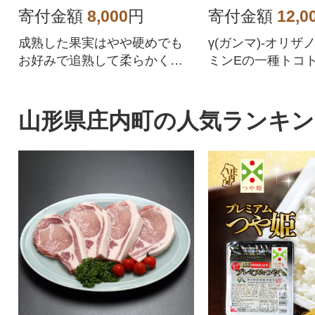
寄付金額
8,000
円
寄付金額
12,0
成熟した果実はやや硬めでも
γ(ガンマ)-オリザ
お好みで追熟して柔らかくし
ミンEの一種トコ
ても糖度が高くとっても甘い
が含まれるこめ油
んです!
山形県庄内町の人気ランキン