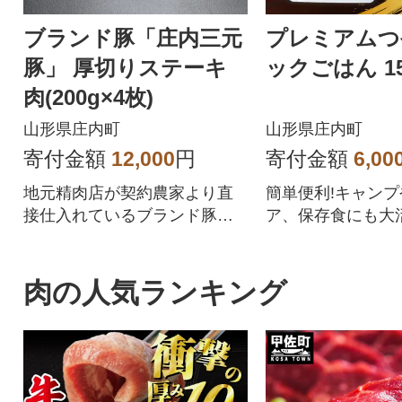
ブランド豚「庄内三元
プレミアムつ
豚」 厚切りステーキ
ックごはん 15
肉(200g×4枚)
山形県庄内町
山形県庄内町
寄付金額
12,000
円
寄付金額
6,00
地元精肉店が契約農家より直
簡単便利!キャン
接仕入れているブランド豚
ア、保存食にも大活
「庄内三元豚」です。庄内産
の飼料米と遺伝子組み換えを
していない穀物飼料、そして
肉の人気ランキング
月山の伏流水で一頭一頭大切
に育て仕上げた庄内町産の三
元豚は、きめ細かな肉質と、
さっと溶ける香り高き脂肪が
特徴です。厚切りステーキ、