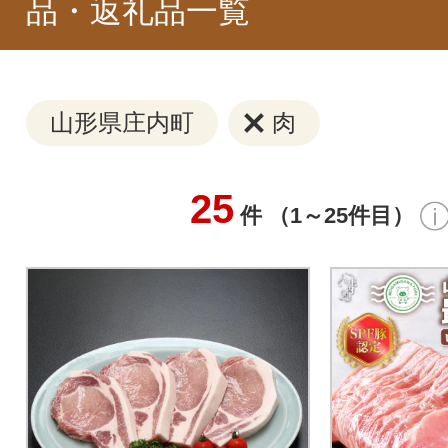
品・返礼品一覧
山形県庄内町
肉
25
件 （1～25件目）