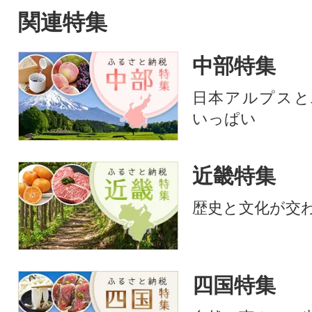
刺しに、「1.特殊
関連特集
熟成」、「3.自社
工」の3つの工程
中部特集
で、生食に近い食
味を十分に堪能で
日本アルプスと
の馬肉のお礼品で
いっぱい
近畿特集
歴史と文化が交
四国特集