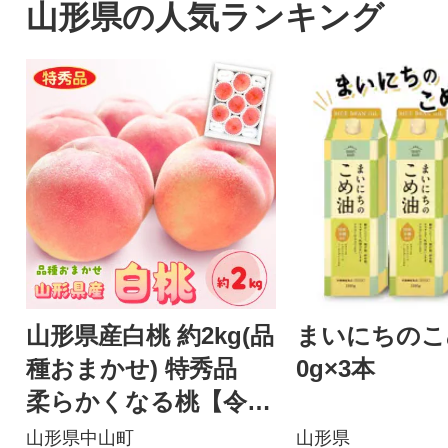
山形県の人気ランキング
山形県産白桃 約2kg(品
まいにちのこめ
種おまかせ) 特秀品
0g×3本
柔らかくなる桃【令和
8年産】
山形県中山町
山形県