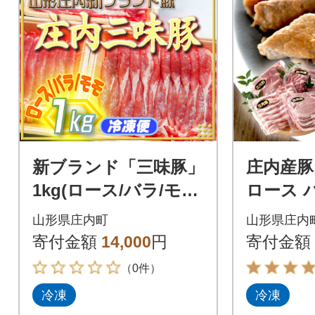
新ブランド「三味豚」
庄内産豚
1kg(ロース/バラ/モ
ロース 
モ)
ライス 50
山形県庄内町
山形県庄内
寄付金額
14,000
円
寄付金額
（0件）
冷凍
冷凍