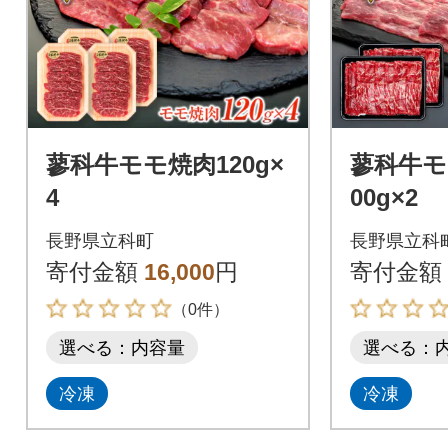
蓼科牛モモ焼肉120g×
蓼科牛モ
4
00g×2
長野県立科町
長野県立科
寄付金額
16,000
円
寄付金額
（0件）
選べる：内容量
選べる：
冷凍
冷凍