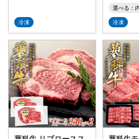
選べる：
冷凍
冷凍
蓼科牛 リブロースス
蓼科牛モ