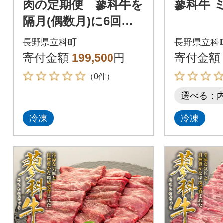
肉の定期便 蓼科牛を
蓼科牛 ミ
隔月(偶数月)に6回お
届け
長野県立科町
長野県立科
寄付金額
199,500
円
寄付金額
（0件）
選べる：
冷凍
冷凍