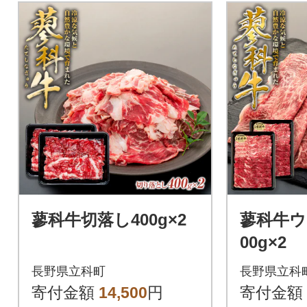
蓼科牛切落し400g×2
蓼科牛ウ
00g×2
長野県立科町
長野県立科
寄付金額
14,500
円
寄付金額