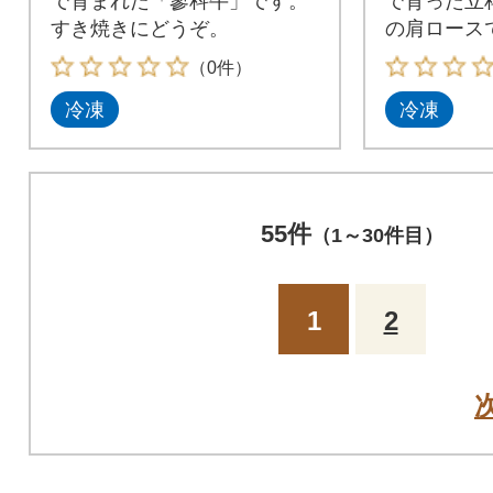
で育まれた「蓼科牛」です。
で育った立
すき焼きにどうぞ。
の肩ロース
（0件）
冷凍
冷凍
55件
（1～30件目）
1
2