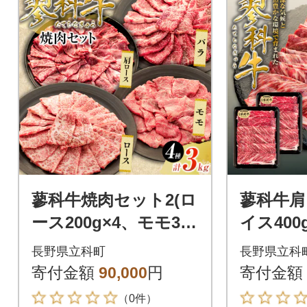
蓼科牛焼肉セット2(ロ
蓼科牛肩
ース200g×4、モモ350
イス40
g×2、バラ350g×2、
長野県立科町
長野県立科
肩ロース400g×2)
寄付金額
90,000
円
寄付金額
（0件）