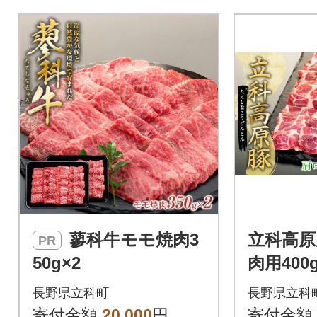
蓼科牛モモ焼肉3
立科高原
PR
50g×2
肉用40
長野県立科町
長野県立科
寄付金額
20,000
円
寄付金額