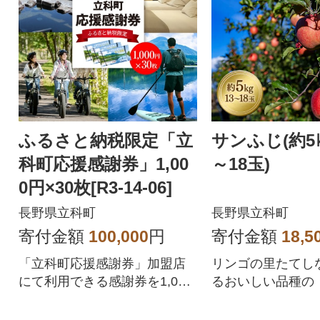
ふるさと納税限定「立
サンふじ(約5
科町応援感謝券」1,00
～18玉)
0円×30枚[R3-14-06]
長野県立科町
長野県立科町
寄付金額
100,000
円
寄付金額
18,5
「立科町応援感謝券」加盟店
リンゴの里たてし
にて利用できる感謝券を1,000
るおいしい品種の
円分×30枚お贈りいたします。
じ」をお届けしま
白樺湖・女神湖周辺など立科