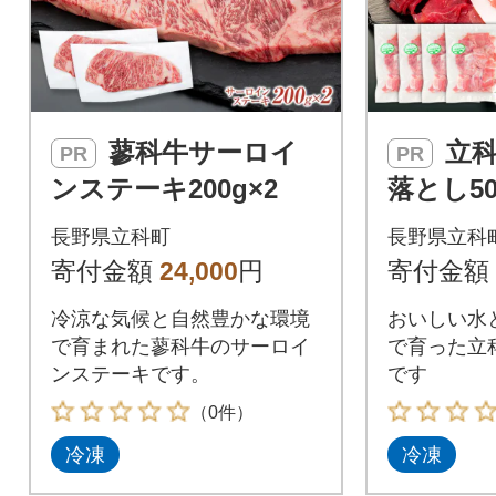
蓼科牛サーロイ
立科高原豚切り
PR
PR
ンステーキ200g×2
落とし5
長野県立科町
長野県立科
寄付金額
24,000
円
寄付金額
冷涼な気候と自然豊かな環境
おいしい水
で育まれた蓼科牛のサーロイ
で育った立
ンステーキです。
です
（0件）
冷凍
冷凍