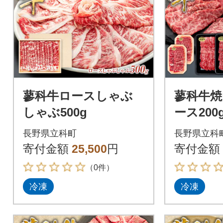
蓼科牛ロースしゃぶ
蓼科牛焼
しゃぶ500g
ース200
g×1、バラ
長野県立科町
長野県立科
寄付金額
25,500
円
寄付金額
（0件）
冷凍
冷凍