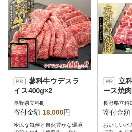
蓼科牛ウデスラ
立科高原豚肩ロ
PR
PR
イス400g×2
ース焼肉
長野県立科町
長野県立科
寄付金額
18,000
円
寄付金額
冷涼な気候と自然豊かな環境
おいしい水