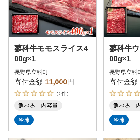
蓼科牛モモスライス4
蓼科牛ウ
00g×1
00g
長野県立科町
長野県立科
寄付金額
11,000
円
寄付金額
（0件）
選べる：内容量
選べる：
冷凍
冷凍