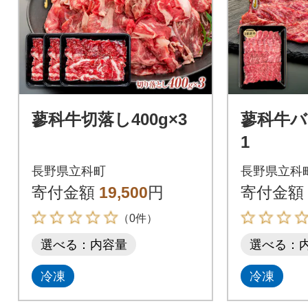
蓼科牛切落し400g×3
蓼科牛バ
1
長野県立科町
長野県立科
寄付金額
19,500
円
寄付金額
（0件）
選べる：内容量
選べる：
冷凍
冷凍