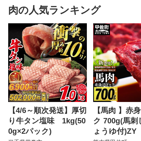
町内の宿泊施設、飲食施設、
肉の人気ランキング
レジャー施設、農産物、別荘
管理、建築等での利用に感謝
券1枚につき1,000円分として
使用できます。
【4/6～順次発送】厚切
【馬肉 】赤
り牛タン塩味 1kg(50
ク 700g(馬
0g×2パック)
ょうゆ付)ZY