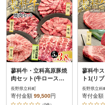
蓼科牛・立科高原豚焼
蓼科牛
肉セット(牛ロース・
ト1(リブ
牛モモ・牛バラ・牛肩
1、サーロ
長野県立科町
長野県立科
ロース・豚肩ロース)
1、ヒレ12
寄付金額
99,500
円
寄付金額
（0件）