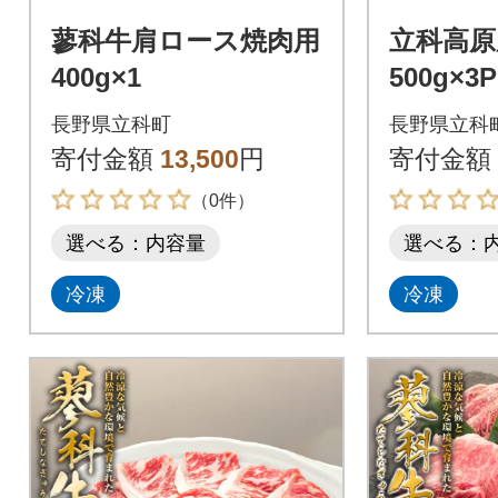
蓼科牛肩ロース焼肉用
立科高原
400g×1
500g
長野県立科町
長野県立科
寄付金額
13,500
円
寄付金額
（0件）
選べる：内容量
選べる：
冷凍
冷凍