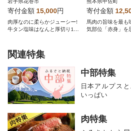
岩手県花巻市
熊本県甲佐町
寄付金額
15,000
円
寄付金額
12,5
肉厚なのに柔らかジューシー!
馬肉の旨味を最も
牛タン塩味はなんと厚切り10
気部位「赤身」を
mm!
重ね、肉の旨味、
に成功しました。
刺しに、「1.特殊
関連特集
熟成」、「3.自社
工」の3つの工程
中部特集
で、生食に近い食
味を十分に堪能で
日本アルプスと
の馬肉のお礼品で
いっぱい
肉特集