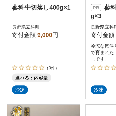
蓼科牛切落し400g×1
蓼科牛切落し400
PR
g×3
長野県立科町
長野県立科
寄付金額
9,000
円
寄付金額
冷涼な気候
で育まれた
しです。
（0件）
選べる：内容量
冷凍
冷凍