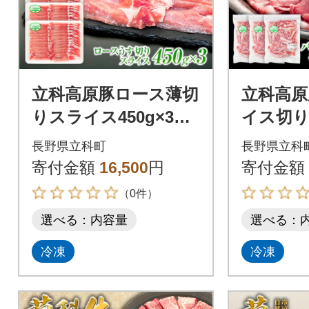
立科高原豚ロース薄切
立科高原
りスライス450g×3
イス切り
3
長野県立科町
長野県立科
寄付金額
16,500
円
寄付金額
（0件）
選べる：内容量
選べる：
冷凍
冷凍