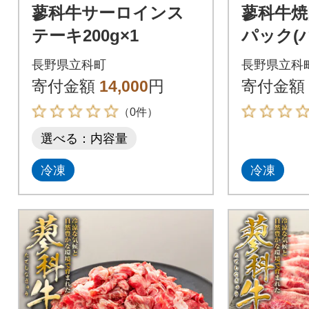
蓼科牛サーロインス
蓼科牛焼肉
テーキ200g×1
パック(
パック)
長野県立科町
長野県立科
寄付金額
14,000
円
寄付金額
（0件）
選べる：内容量
冷凍
冷凍