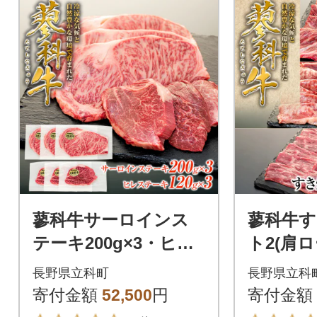
蓼科牛サーロインス
蓼科牛
テーキ200g×3・ヒレ
ト2(肩
ステーキ120g×3
ス・ウ
長野県立科町
長野県立科
モモスラ
寄付金額
52,500
円
寄付金額