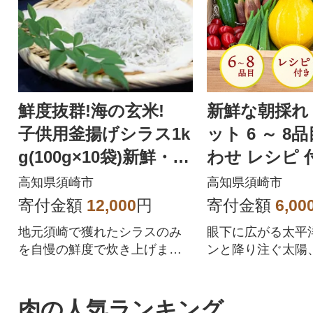
鮮度抜群!海の玄米!
新鮮な朝採れ 
子供用釜揚げシラス1k
ット 6 ～ 8
g(100g×10袋)新鮮・ふ
わせ レシピ 
わふわ 「うす塩 の
直送 高知県 
高知県須崎市
高知県須崎市
旨味」
寄付金額
12,000
円
寄付金額
6,00
地元須崎で獲れたシラスのみ
眼下に広がる太平
を自慢の鮮度で炊き上げまし
ンと降り注ぐ太陽
た。鮮度が良いからできるち
みをいっぱい受け
ょうどいい塩加減!
知産の野菜をお届
肉の人気ランキング