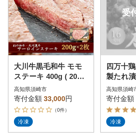
受
大川牛黒毛和牛 モモ
四万十鶏
ステーキ 400g ( 200g
製たれ漬け)
x 2個 ) 国産 黒毛和牛
人前)モ
高知県須崎市
高知県須崎
小分け8
寄付金額
33,000
円
寄付金額
（0件）
冷凍
冷凍