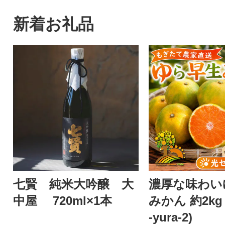
新着お礼品
七賢 純米大吟醸 大
濃厚な味わい
中屋 720ml×1本
みかん 約2kg 
-yura-2)