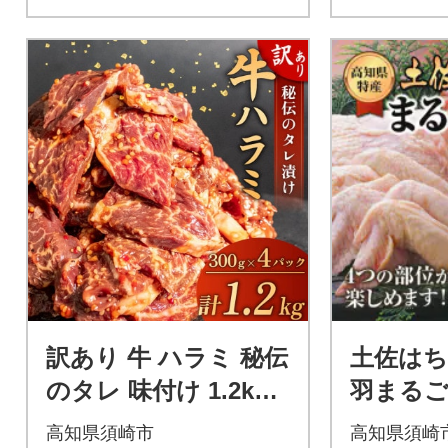
訳あり 牛 ハラミ 秘伝
土佐はち
のタレ 味付け 1.2kg (
羽まるご
300g × 4パック )
しセッ
高知県須崎市
高知県須崎