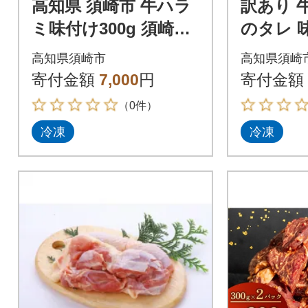
高知県 須崎市 牛ハラ
訳あり 
ミ味付け300g 須崎の
のタレ 味付
恵み
300g ×
高知県須崎市
高知県須崎
寄付金額
7,000
円
寄付金額
（0件）
冷凍
冷凍