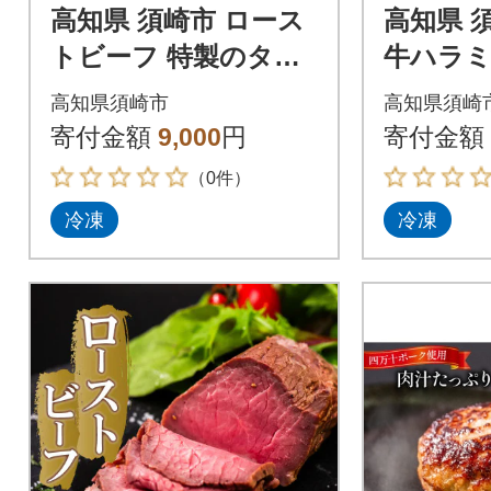
高知県 須崎市 ロース
高知県 
トビーフ 特製のタレ
牛ハラミ
付き 400g 須崎の恵み
ーグ10
高知県須崎市
高知県須崎
の恵み
寄付金額
9,000
円
寄付金額
（0件）
冷凍
冷凍