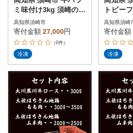
ミ味付け3kg 須崎の恵
トビーフ 
み
タレ付き
高知県須崎市
高知県須崎
寄付金額
27,000
円
寄付金額
（0件）
冷凍
冷凍