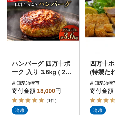
ハンバーグ 四万十ポ
四万十ポ
ーク 入り 3.6kg ( 200
(特製た
g × 18個 ) 真空 小分け
高知県須崎市
高知県須崎
個包装
寄付金額
18,000
円
寄付金額
（1件）
冷凍
冷凍