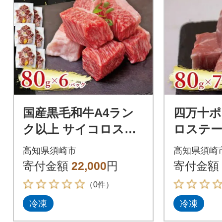
国産黒毛和牛A4ラン
四万十
ク以上 サイコロステ
ロステー
ーキ 6パック
高知県須崎市
高知県須崎
寄付金額
22,000
円
寄付金額
（0件）
冷凍
冷凍