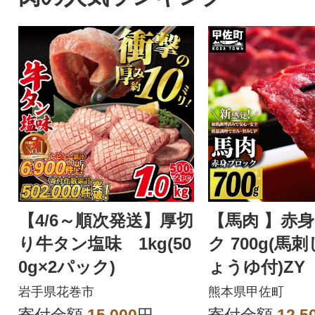
【4/6～順次発送】厚切
【馬肉 】赤
り牛タン塩味 1kg(50
ク 700g(馬
0g×2パック)
ょうゆ付)ZY
岩手県花巻市
熊本県甲佐町