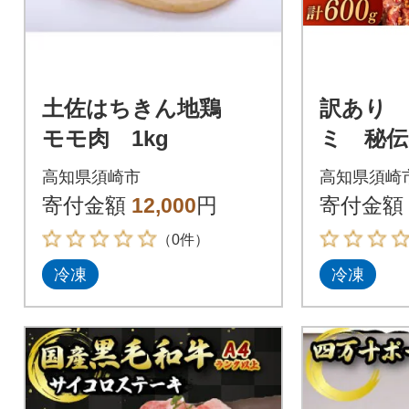
土佐はちきん地鶏
訳あり 
モモ肉 1kg
ミ 秘伝
け 600g 
高知県須崎市
高知県須崎
ック )
寄付金額
12,000
円
寄付金額
（0件）
冷凍
冷凍