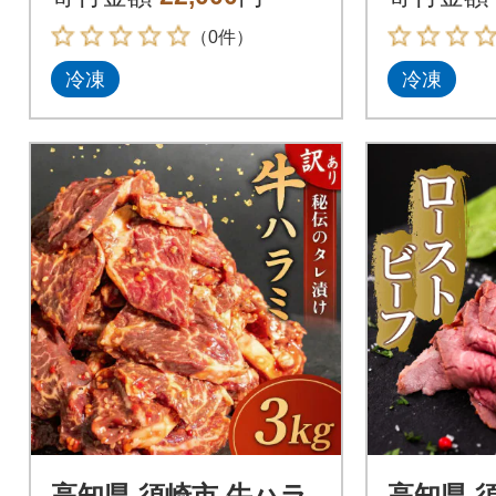
10パック
（0件）
冷凍
冷凍
高知県 須崎市 牛ハラ
高知県 