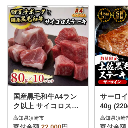
国産黒毛和牛A4ラン
サーロイ
ク以上 サイコロステ
40g (22
ーキと四万十ポーク
黒毛 和牛
高知県須崎市
高知県須崎
の サイコロステーキ
寄付金額
22,000
円
寄付金額