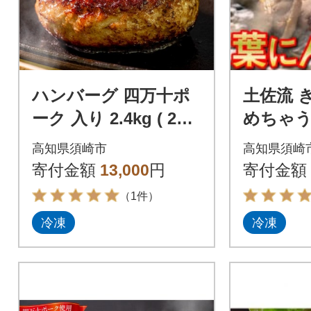
ハンバーグ 四万十ポ
土佐流 
ーク 入り 2.4kg ( 200
めちゃ
g × 12個 ) 真空 小分け
ック葉
高知県須崎市
高知県須崎
個包装
寄付金額
13,000
円
寄付金額
（1件）
冷凍
冷凍