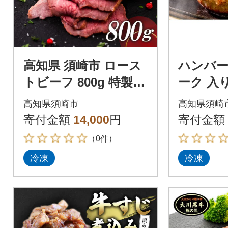
高知県 須崎市 ロース
ハンバー
トビーフ 800g 特製タ
ーク 入り 1
レ付き 須崎の恵み
g × 6個
高知県須崎市
高知県須崎
個包装
寄付金額
14,000
円
寄付金額
（0件）
冷凍
冷凍