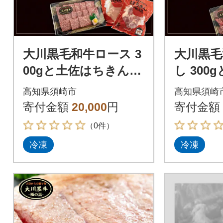
大川黒毛和牛ロース 3
大川黒毛
00gと土佐はちきん地
し 300
鶏 胸肉・モモ肉 各1
ん地鶏 
高知県須崎市
高知県須崎
枚 セット
各1枚 
寄付金額
20,000
円
寄付金額
（0件）
冷凍
冷凍