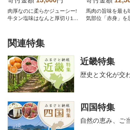
寄付金額
15,000
円
寄付金額
12,5
肉厚なのに柔らかジューシー!
馬肉の旨味を最も
牛タン塩味はなんと厚切り10
気部位「赤身」を
mm!
重ね、肉の旨味、
に成功しました。
刺しに、「1.特殊
関連特集
熟成」、「3.自社
工」の3つの工程
近畿特集
で、生食に近い食
味を十分に堪能で
歴史と文化が交
の馬肉のお礼品で
四国特集
自然の恵み、ご