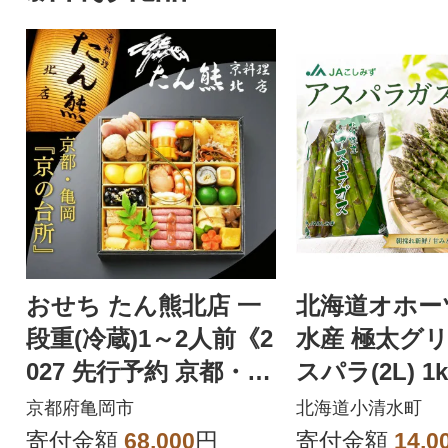
おせち たん熊北店 一
北海道オホー
段重(冷蔵)1～2人前《2
水産 極太グ
027 先行予約 京都・亀
スパラ(2L) 1k
岡 おせち料理》
2袋)
京都府亀岡市
北海道小清水町
寄付金額
68,000
円
寄付金額
14,0