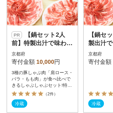
【鍋セット2人
【鍋セッ
PR
前】特製出汁で味わう
製出汁で
京丹波高原豚と九条ね
波高原豚
京都府
京都府
ぎの豚しゃぶセット
豚しゃぶ
寄付金額
10,000
円
寄付金額
お取り寄せグルメ
り寄せ
3種の豚しゃぶ肉「肩ロース・
バラ・もも肉」が食べ比べで
きるしゃぶしゃぶセット!特製
出汁・九条ねぎ付き
（2件）
冷蔵
冷蔵