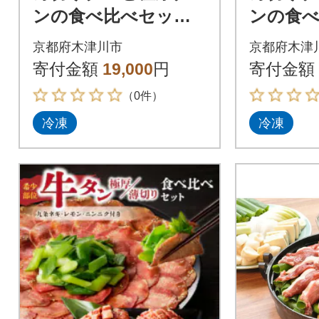
ンの食べ比べセット
ンの食
計500g(150g×2P + 10
計750g(1
京都府木津川市
京都府木津
0g×2P)
0g×3P)
寄付金額
19,000
円
寄付金額
（0件）
冷凍
冷凍