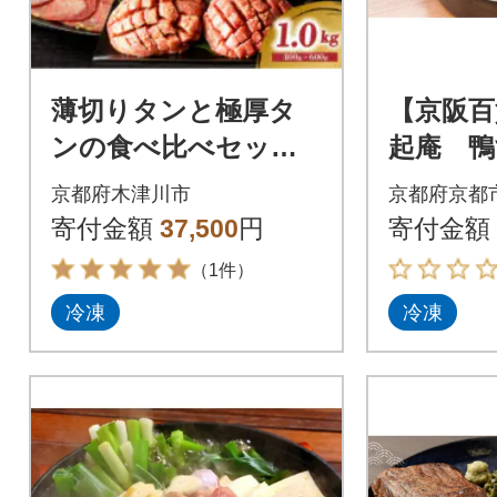
薄切りタンと極厚タ
【京阪百
ンの食べ比べセット
起庵 鴨
計1kg(150g×4P + 100
ト
京都府木津川市
京都府京都
g×4P)
寄付金額
37,500
円
寄付金額
（1件）
冷凍
冷凍