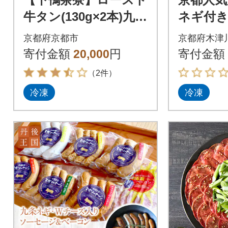
牛タン(130g×2本)九条
ネギ付き
葱味噌&粉しょうゆ付
ン 500g
京都府京都市
京都府木津
き
2パック)
寄付金額
20,000
円
寄付金額
（2件）
冷凍
冷凍