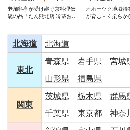
老舗料亭が受け継ぐ京料理伝
オホーツク地域特
統の品「たん熊北店 冷蔵おせ
が育む甘く柔らか
ちセット一段重」
ーンアスパラ
北海道
北海道
青森県
岩手県
宮城
東北
山形県
福島県
茨城県
栃木県
群馬
関東
千葉県
東京都
神奈