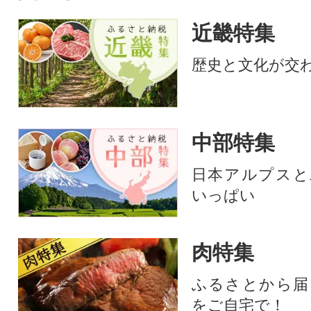
熟成」、「3.自社
工」の3つの工程
近畿特集
で、生食に近い食
味を十分に堪能で
歴史と文化が交
の馬肉のお礼品で
中部特集
日本アルプスと
いっぱい
肉特集
ふるさとから届
をご自宅で！