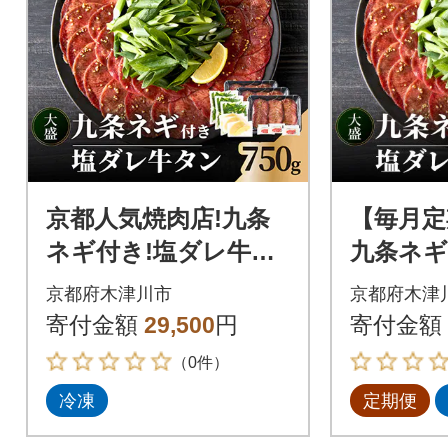
京都人気焼肉店!九条
【毎月定
ネギ付き!塩ダレ牛タ
九条ネギ
ン 750gセット(250g×
タン500
京都府木津川市
京都府木津
3パック)
寄付金額
29,500
円
寄付金額
（0件）
冷凍
定期便