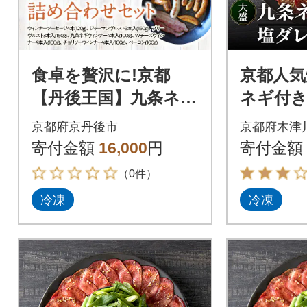
食卓を贅沢に!京都
京都人気
【丹後王国】九条ネ
ネギ付き
ギ・Wチーズ入りソー
ン 25
京都府京丹後市
京都府木津
セージ&ベーコン 詰
寄付金額
16,000
円
寄付金額
め合わせセット
（0件）
冷凍
冷凍