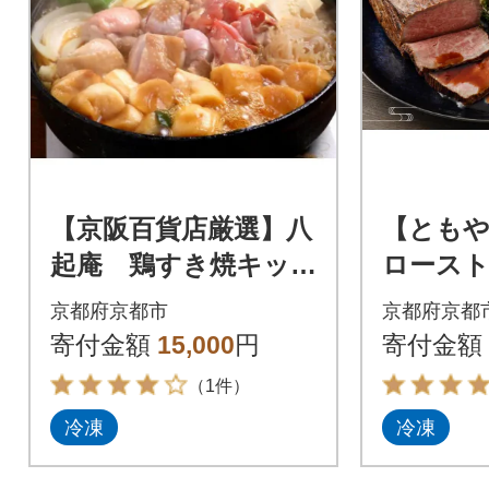
【京阪百貨店厳選】八
【とも
起庵 鶏すき焼キッ
ローストビ
ト
産黒毛和
京都府京都市
京都府京都
350g
寄付金額
15,000
円
寄付金額
（1件）
冷凍
冷凍