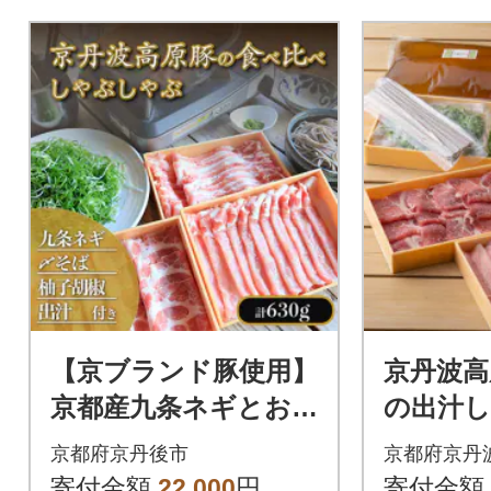
【京ブランド豚使用】
京丹波高
京都産九条ネギとお出
の出汁
汁の豚しゃぶセット
セット(
京都府京丹後市
京都府京丹
【 出汁/〆そば/柚子胡
町産 京
寄付金額
22,000
円
寄付金額