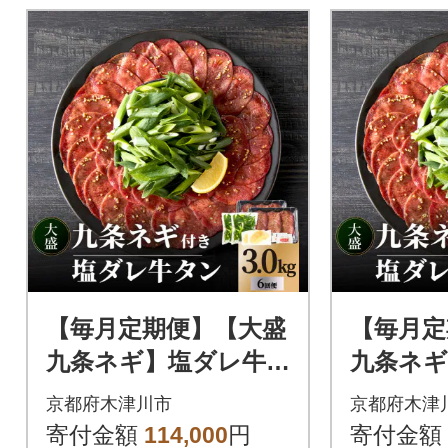
【毎月定期便】【大盛
【毎月定
九条ネギ】塩ダレ牛
九条ネギ
タン500g全6回
タン500
京都府木津川市
京都府木津
寄付金額
114,000
円
寄付金額