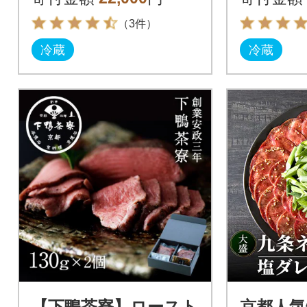
椒付き】
肉)
（3件）
冷蔵
冷蔵
【下鴨茶寮】ロースト
京都人気