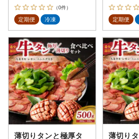
（0件）
定期便
冷凍
定期便
薄切りタンと極厚タ
薄切り