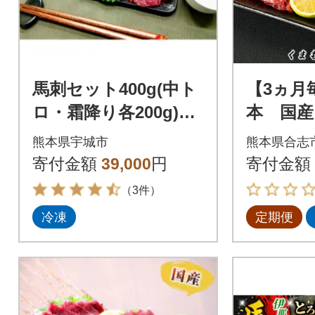
馬刺セット400g(中ト
【3ヵ月
ロ・霜降り各200g)※
本 国産
タレ・生姜付
トロ300
熊本県宇城市
熊本県合志
回
寄付金額
39,000
円
寄付金額
（3件）
冷凍
定期便