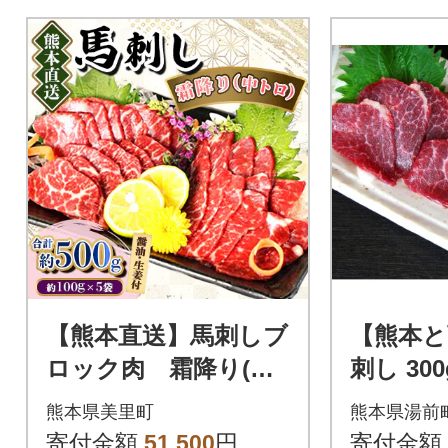
【熊本直送】馬刺しブ
【熊本と
ロック肉 霜降り(中
刺し 30
トロ)500g(美里町)
熊本県美里町
熊本県湯前
寄付金額
51,500
円
寄付金額