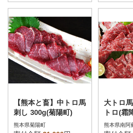
【熊本と畜】中トロ馬
大トロ馬刺
刺し 300g(菊陽町)
トロ(霜降
0g)《3
熊本県菊陽町
熊本県南阿
予定(土