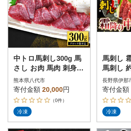
中トロ馬刺し300g 馬
馬刺し 
さし お肉 馬肉 刺身
馬刺し 約
刺し身 馬刺し 馬刺し
凍 小分け
熊本県八代市
長野県伊那
ブロック_289-6721
【009-5
寄付金額
20,000
円
寄付金額
（0件）
冷凍
冷凍