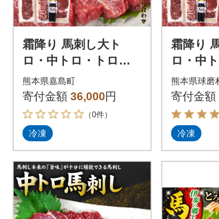
霜降り 馬刺し大ト
霜降り 
ロ・中トロ・トロ身
ロ・中
の盛り合わせ【馬刺・
の盛り合
熊本県嘉島町
熊本県球磨
和牛乃 栗山屋】(嘉島
和牛乃 
寄付金額
36,000
円
寄付金額
町)FKK19-590
村)
（0件）
冷凍
冷凍