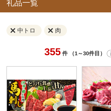
礼品一覧
中トロ
肉
355
件 （1～30件目）