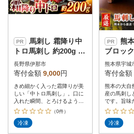
馬刺し 霜降り中
熊本直送 国産
PR
PR
トロ馬刺し 約200g 刺
ブロッ
身 冷凍 小分け 伊那
降り(中ト
長野県伊那市
熊本県宇城
信州【009-55】
ッケ100
寄付金額
9,000
円
寄付金額
市)
きめ細かく入った霜降りが美
熊本の大自
しい「中トロ馬刺し」。口に
産の馬刺し
入れた瞬間、とろけるような
です。旨味
食感と上品な甘みが広がりま
を是非ご賞
（0件）
す。脂のコクがありながらも
冷凍
冷凍
後味はくどさがなく、馬肉な
らではのやさしい旨みを存分