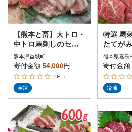
【熊本と畜】大トロ・
特選 馬
中トロ馬刺しのセッ
たてが
ト 600g(各300g)(益城
合せ【
熊本県益城町
熊本県嘉島
町)
栗山屋】(
寄付金額
54,000
円
寄付金額
0327
（0件）
冷凍
冷凍