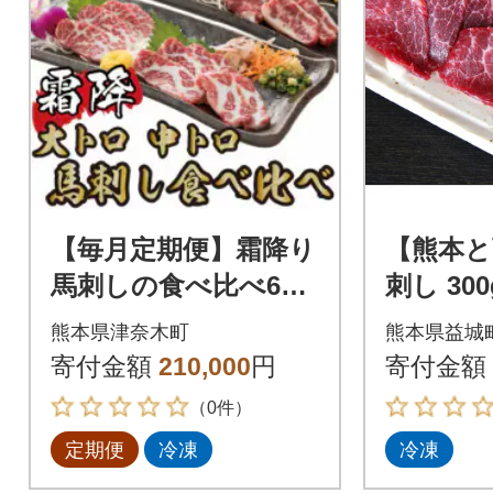
【毎月定期便】霜降り
【熊本と
馬刺しの食べ比べ600
刺し 30
g 大トロ馬刺し・中ト
熊本県津奈木町
熊本県益城
ロ馬刺し各300g(津奈
寄付金額
210,000
円
寄付金額
木町)全3回
（0件）
定期便
冷凍
冷凍