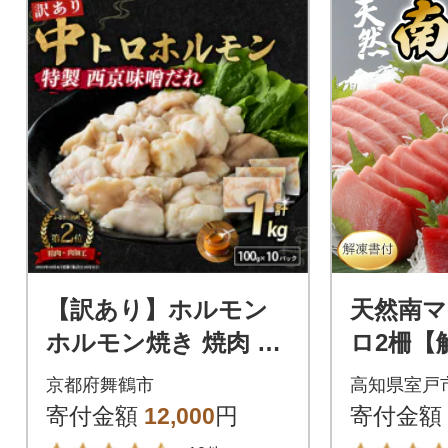
【訳あり】ホルモン
天然南マ
ホルモン焼き 焼肉 シ
ロ2柵【
マチョウ 中トロホル
京都府舞鶴市
高知県室戸
モン 自家製西京味噌
寄付金額
12,000
円
寄付金額
焼き 1kg