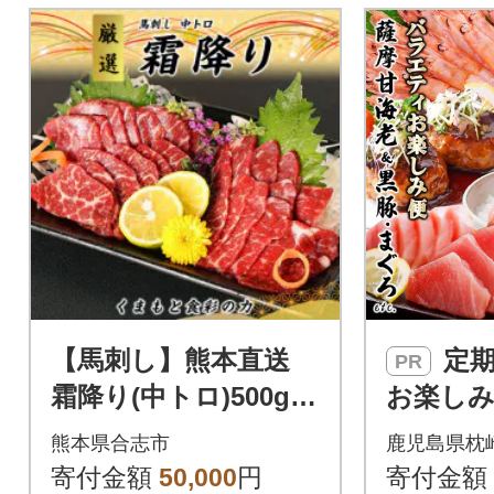
【馬刺し】熊本直送
定期便2回配送
PR
霜降り(中トロ)500g
お楽し
(合志市)
定期便(
熊本県合志市
鹿児島県枕
豚・鮪etc
寄付金額
50,000
円
寄付金額