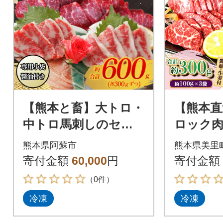
【熊本と畜】大トロ・
【熊本直
中トロ馬刺しのセッ
ロック肉
ト 600g(各300g)(阿蘇
トロ)30
熊本県阿蘇市
熊本県美里
市)
寄付金額
60,000
円
寄付金額
（0件）
冷凍
冷凍