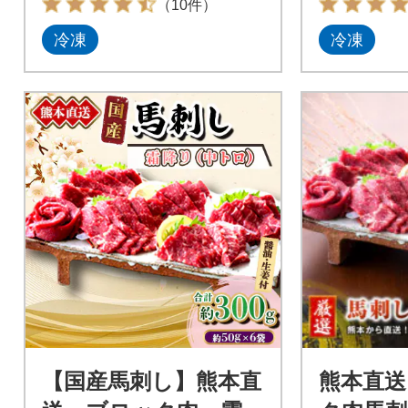
（10件）
冷凍
冷凍
【国産馬刺し】熊本直
熊本直送