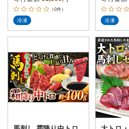
（0件）
冷凍
冷凍
馬刺し 霜降り中トロ
大トロ・