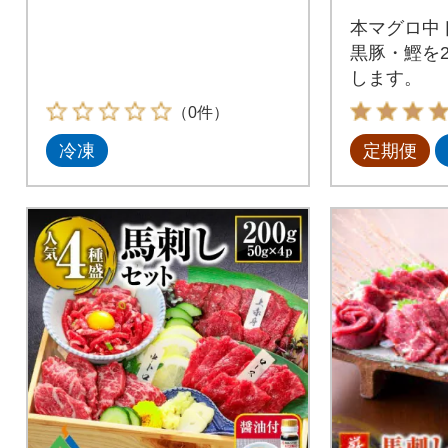
本マグロ中
黒豚・鰹を
します。
（0件）
冷凍
定期便