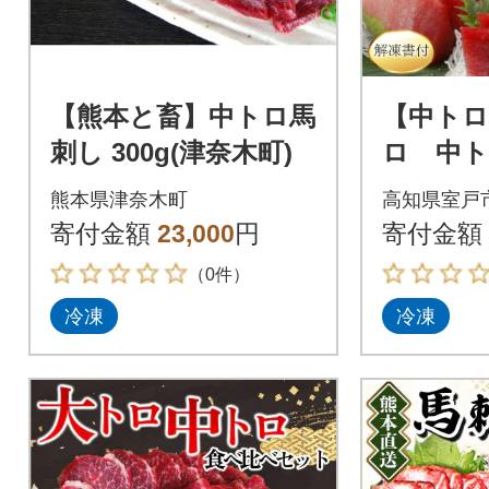
【熊本と畜】中トロ馬
【中トロ
刺し 300g(津奈木町)
ロ 中ト
書付】
熊本県津奈木町
高知県室戸
寄付金額
23,000
円
寄付金額
（0件）
冷凍
冷凍