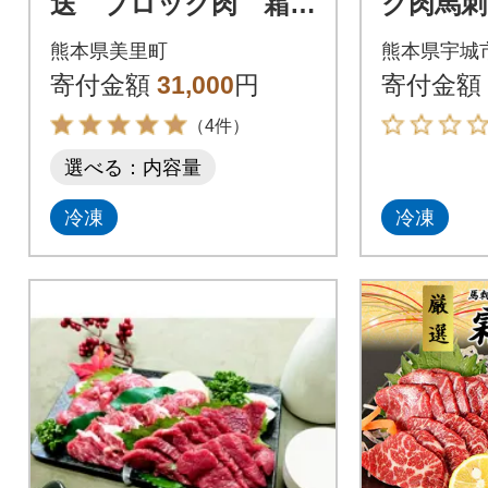
送 ブロック肉 霜降
ク肉馬刺
り(中トロ)300g(美里
トロ)30
熊本県美里町
熊本県宇城
町)
gセット
寄付金額
31,000
円
寄付金額
（4件）
選べる：内容量
冷凍
冷凍