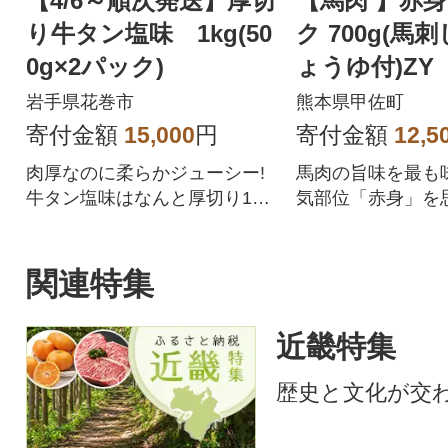
【4/6～順次発送】厚切
【馬肉 】赤
り牛タン塩味 1kg(50
ク 700g(馬
0g×2パック)
ょうゆ付)ZY
岩手県花巻市
熊本県甲佐町
寄付金額
15,000
円
寄付金額
12,5
肉厚なのに柔らかジューシー!
馬肉の旨味を最も
牛タン塩味はなんと厚切り10
気部位「赤身」を
mm!
重ね、肉の旨味、
に成功しました。
刺しに、「1.特殊
関連特集
熟成」、「3.自社
工」の3つの工程
近畿特集
で、生食に近い食
味を十分に堪能で
歴史と文化が交
の馬肉のお礼品で