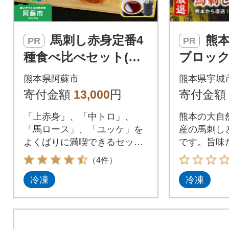
馬刺し赤身定番4
熊本直送 国産
PR
PR
種食べ比べセット(阿
ブロッ
蘇市)
降り(中ト
熊本県阿蘇市
熊本県宇城
ッケ100
寄付金額
13,000
円
寄付金額
市)
「上赤身」、「中トロ」、
熊本の大自
「馬ロース」、「ユッケ」を
産の馬刺し
よくばりに満喫できるセット
です。旨味
です。
を是非ご賞
（4件）
冷凍
冷凍