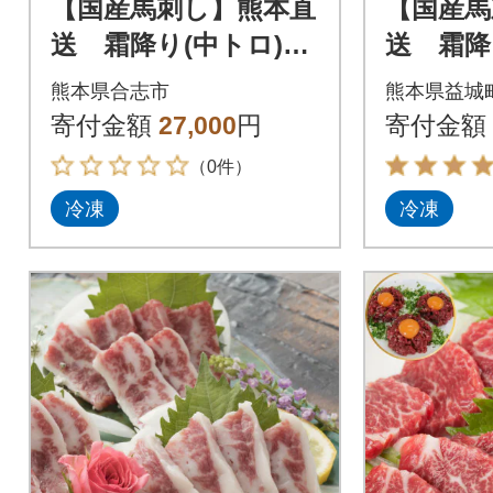
【国産馬刺し】熊本直
【国産馬
送 霜降り(中トロ)30
送 霜降
0g(合志市)
0g(益城
熊本県合志市
熊本県益城
寄付金額
27,000
円
寄付金額
（0件）
冷凍
冷凍