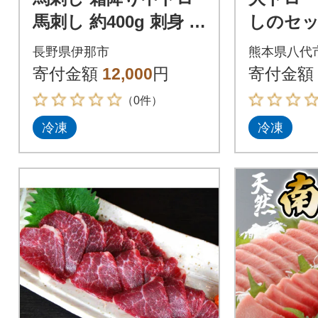
馬刺し 約400g 刺身 冷
しのセット
凍 小分け 伊那 信州
00g) 
長野県伊那市
熊本県八代
【012-74】
刺身_289
寄付金額
12,000
円
寄付金額
（0件）
冷凍
冷凍