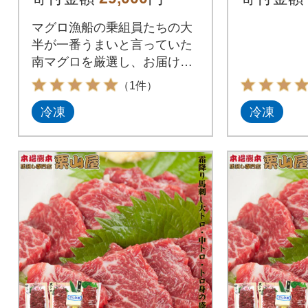
マグロ漁船の乗組員たちの大
半が一番うまいと言っていた
南マグロを厳選し、お届けい
たします。是非、お刺身やち
（1件）
らし寿司、海鮮丼(ネギトロ
冷凍
冷凍
丼、マグロ丼)、漬け丼や惣菜
としてご賞味ください。 冷凍
でお届けいたしますが、解凍
の方法を記載した説明書を同
梱しております。