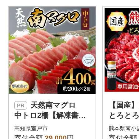
にお楽しみいただけます。特
別な日の一品や、贅沢な晩酌
のお供にもおすすめです。ブ
ロック肉でのお届けとなりま
すので、ご自宅でカットして
お召し上がりください。新鮮
な状態で加工し、冷凍でお届
けします。
天然南マグロ
【国産】
PR
中トロ2柵【解凍書
とろと
付】
ト 中トロ
高知県室戸市
熊本県南小
国)
寄付金額
29,000
円
寄付金額