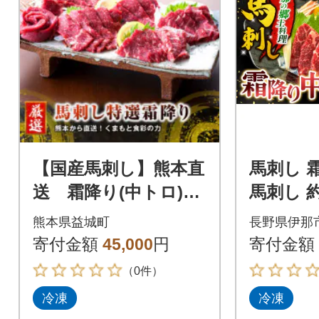
【国産馬刺し】熊本直
馬刺し 
送 霜降り(中トロ)50
馬刺し 約
0g(益城町)
凍 小分け
熊本県益城町
長野県伊那
【017-2
寄付金額
45,000
円
寄付金額
（0件）
冷凍
冷凍