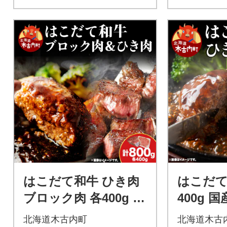
はこだて和牛 ひき肉
はこだて
ブロック肉 各400g 計
400g 
800g セット 和牛 牛
久上工藤
北海道木古内町
北海道木古