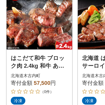
はこだて和牛 ブロッ
北海道 
ク肉 2.4kg 和牛 あか
サーロイン
牛 牛肉 ビーフ 赤身
ーキ バ
北海道木古内町
北海道木古
国産 北海道 ブロック
寄付金額
57,500
円
寄付金額
（0件）
冷凍
冷凍