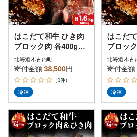
はこだて和牛 ひき肉
はこだて
ブロック肉 各400g×2
ブロック肉
計1.6kg セット 和牛
計2.4k
北海道木古内町
北海道木古
牛肉 肉 ビーフ 赤身
牛肉 肉 
寄付金額
38,500
円
寄付金額
（0件）
冷凍
冷凍