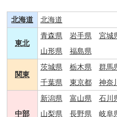
んちゃん用天然鮎ジャーキー
が新登場!
北海道
北海道
青森県
岩手県
宮城
東北
山形県
福島県
茨城県
栃木県
群馬
関東
千葉県
東京都
神奈
新潟県
富山県
石川
中部
山梨県
長野県
岐阜