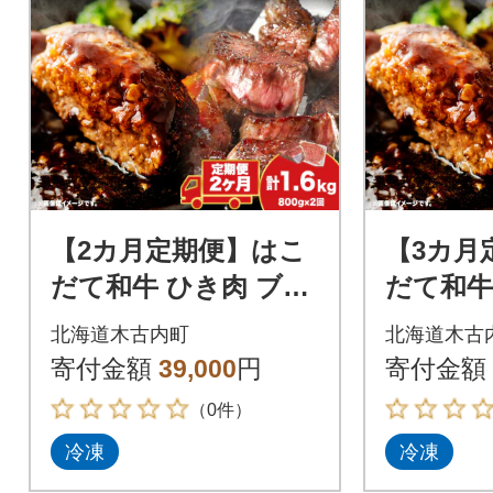
【2カ月定期便】はこ
【3カ月
だて和牛 ひき肉 ブロ
だて和牛
ック肉 各400g セット
ック肉 各
北海道木古内町
北海道木古
和牛 牛肉 肉 ビーフ
和牛 牛肉
寄付金額
39,000
円
寄付金額
赤身
赤身
（0件）
冷凍
冷凍