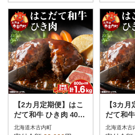
【2カ月定期便】はこ
【3カ月
だて和牛 ひき肉 400g
だて和牛 
×2袋 計1.6kg 北海道
×2袋 計2
北海道木古内町
北海道木古
牛肉 ビーフ 赤身 国産
牛肉 ビ