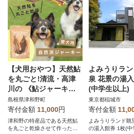
【犬用おやつ】天然鮎
よみうりラン
を丸ごと!清流・高津
泉 花景の湯入
川の 《鮎ジャーキ
(中学生以上)
ー》(3尾入り・添加物
島根県津和野町
東京都稲城市
不使用)
寄付金額
11,000
円
寄付金額
11,0
津和野の特産品である天然鮎
よみうりランド眺
を丸ごと乾燥させて作ったわ
の湯入館券 1枚(中