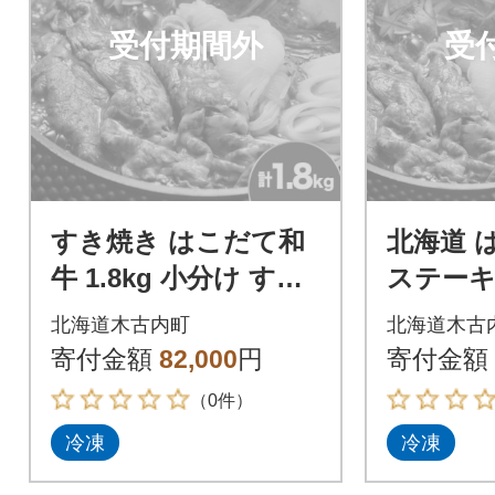
受付期間外
受
すき焼き はこだて和
北海道 
牛 1.8kg 小分け すき
ステーキ
焼き ロース
計850g
北海道木古内町
北海道木古
ロイン 
寄付金額
82,000
円
寄付金額
（0件）
冷凍
冷凍