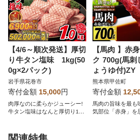
【4/6～順次発送】厚切
【馬肉 】赤
り牛タン塩味 1kg(50
ク 700g(馬
0g×2パック)
ょうゆ付)ZY
岩手県花巻市
熊本県甲佐町
寄付金額
15,000
円
寄付金額
12,5
肉厚なのに柔らかジューシー!
馬肉の旨味を最も
牛タン塩味はなんと厚切り10
気部位「赤身」を
mm!
重ね、肉の旨味、
に成功しました。
刺しに、「1.特殊
関連特集