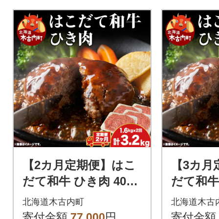
【2カ月定期便】はこ
【3カ月
だて和牛 ひき肉 400g
だて和牛 
×4袋 計3.2kg 北海道
×4袋 計4
北海道木古内町
北海道木古
牛肉 ビーフ 赤身 国産
牛肉 ビ
寄付金額
77,000
円
寄付金額