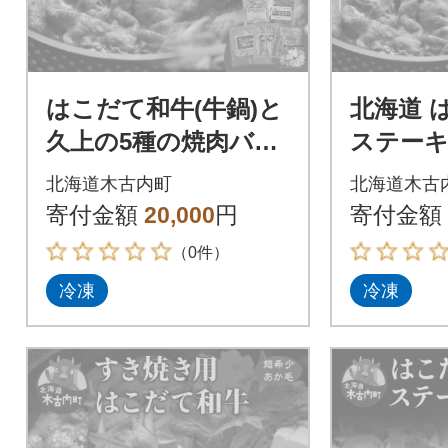
はこだて和牛(牛鍋)と
北海道 
久上の5種の焼肉バラ
ステーキ
エティセット 豚肉・
計3.4kg 肩ロース サ
北海道木古内町
北海道木古
お肉・鶏肉・ラム肉・
ーロイン
寄付金額
20,000
円
寄付金額
バーベキュー
（0件）
冷凍
冷凍