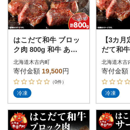
はこだて和牛 ブロッ
【3カ月
ク肉 800g 和牛 あか
だて和牛
牛 牛肉 ビーフ 赤身
400g×6
北海道木古内町
北海道木古
国産 北海道 ブロック
牛肉 ビ
寄付金額
19,500
円
寄付金額
（0件）
冷凍
冷凍