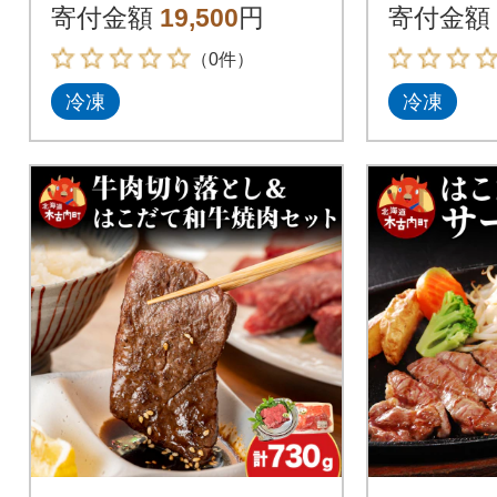
肉 肉 ビーフ 赤身
寄付金額
19,500
円
寄付金額
（0件）
冷凍
冷凍