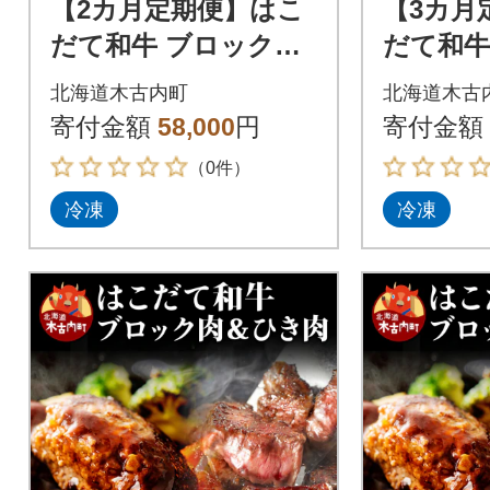
【2カ月定期便】はこ
【3カ月
だて和牛 ブロック肉
だて和牛
400g×3 計2.4kg 和牛
400g×3
北海道木古内町
北海道木古
牛肉 ビーフ 赤身 国産
牛肉 ビ
寄付金額
58,000
円
寄付金額
（0件）
冷凍
冷凍