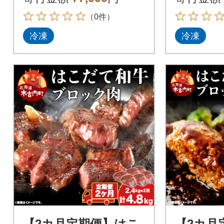
（0件）
冷凍
冷凍
【2カ月定期便】はこ
【2カ月