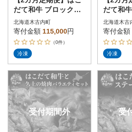
だて和牛 ブロック肉
だて和牛
400g×6 計4.8kg 和牛
ック肉 各
北海道木古内町
北海道木古
牛肉 ビーフ 赤身 国産
ト 和牛
寄付金額
115,000
円
寄付金額
赤身
（0件）
冷凍
冷凍
受付期間外
受