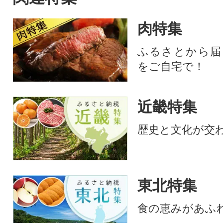
熟成」、「3.自社
工」の3つの工程
肉特集
で、生食に近い食
味を十分に堪能で
ふるさとから届
の馬肉のお礼品で
をご自宅で！
近畿特集
歴史と文化が交
東北特集
食の恵みがあふ