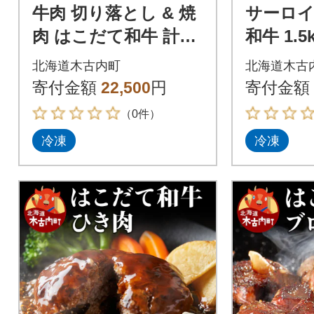
牛肉 切り落とし & 焼
サーロイ
肉 はこだて和牛 計73
和牛 1.
0g 和牛 あか牛 焼肉セ
ト ステ
北海道木古内町
北海道木古
ット バーベキュー
寄付金額
22,500
円
寄付金額
（0件）
冷凍
冷凍