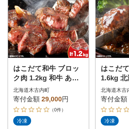
はこだて和牛 ブロッ
はこだて
ク肉 1.2kg 和牛 あか
1.6kg
牛 牛肉 ビーフ 赤身
牛肉 ビ
北海道木古内町
北海道木古
国産 北海道 ブロック
ハンバー
寄付金額
29,000
円
寄付金額
メ
（0件）
冷凍
冷凍