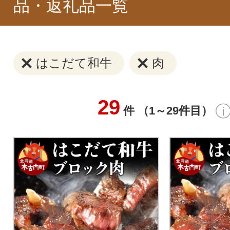
品・返礼品一覧
はこだて和牛
肉
29
件 （1～29件目）