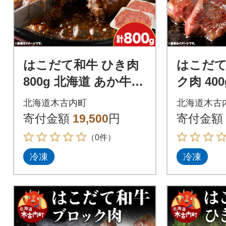
はこだて和牛 ひき肉
はこだて
800g 北海道 あか牛
ク肉 40
牛肉 ビーフ 赤身 国産
牛 牛肉 
北海道木古内町
北海道木古
ハンバーグ 冷凍 グル
国産 北
寄付金額
19,500
円
寄付金額
メ
（0件）
冷凍
冷凍