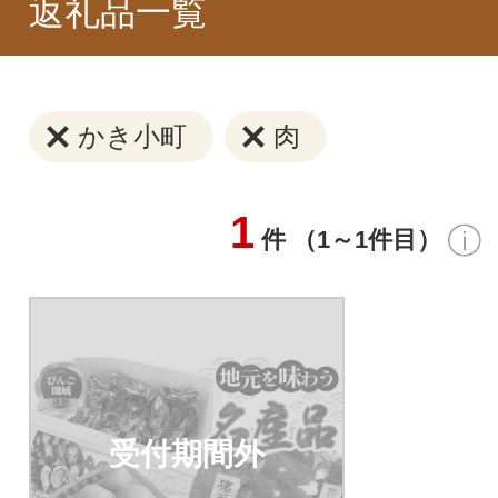
返礼品一覧
かき小町
肉
1
件 （1～1件目）
受付期間外