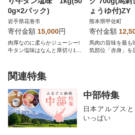
り牛タン塩味 1kg(50
ク 700g(馬
0g×2パック)
ょうゆ付)ZY
岩手県花巻市
熊本県甲佐町
寄付金額
15,000
円
寄付金額
12,5
肉厚なのに柔らかジューシー!
馬肉の旨味を最も
牛タン塩味はなんと厚切り10
気部位「赤身」を
mm!
重ね、肉の旨味、
に成功しました。
刺しに、「1.特殊
関連特集
熟成」、「3.自社
工」の3つの工程
中部特集
で、生食に近い食
味を十分に堪能で
日本アルプスと
の馬肉のお礼品で
いっぱい