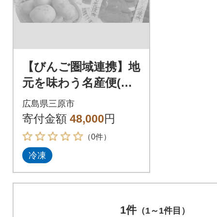
【びんご圏域連携】地
元を味わう名産便(ジ
ビエ・うつみ牡蠣小
広島県三原市
町・吉名じゃがいも)
寄付金額
48,000
円
[183-002]
（0件）
冷凍
1件
（1～1件目）