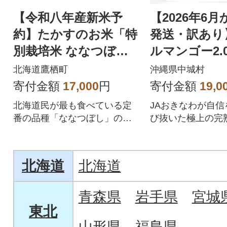
【令和八年産新米予
【2026年6
約】たかすのお米「特
発送・訳あり
別栽培米 ななつぼ
ルマンゴー2.0
し」真空パック 5kg
玉)
北海道鷹栖町
沖縄県中城村
(精白米)
寄付金額
17,000
円
寄付金額
19,0
北海道民が最も食べている定
JAおきなわが自信
番の品種「ななつぼし」の特
び抜いた極上の完
別栽培米を出荷日直前精米で
見た目は訳アリで
お届けします!
絶品です。
北海道
北海道
青森県
岩手県
宮城
東北
山形県
福島県